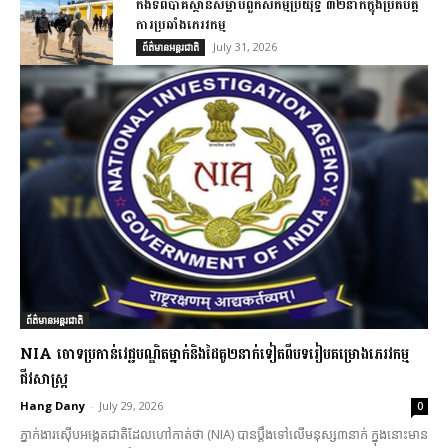
កងទ័ពប៉ាគីស្ថានសម្លាប់ពួកសកម្មប្រយុទ្ធ ៣២នាក់ក្នុងប្រតិបត្តិ
ការប្រឆាំងភេរវកម្ម
July 31, 2026
ព័ត៌មានអន្តរជាតិ
ព័ត៌មានអន្តរជាតិ
NIA ចោទប្រកាន់វេជ្ជបណ្ឌិតម្នាក់និងដៃគូ២នាក់ទៀតពីបទរៀបគម្រោងភេរវកម្ម
ជីវសាស្ត្រ
Hang Dany
-
July 29, 2026
0
ភ្នាក់ងារស៊ើបអង្កេតជាតិដែលហៅកាត់ថា (NIA) បានប្តឹងទៅលើមនុស្ស៣នាក់ ក្នុងនោះមាន