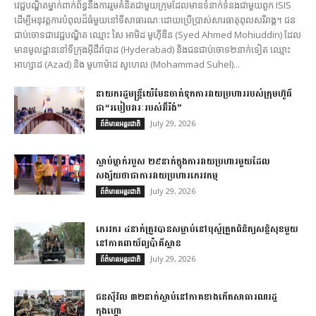
វេជ្ជបណ្ឌិតម្នាក់ពាក់ព័ន្ធនឹងការរួមគំនិតជាមួយក្រុមដែលមានទំនាក់ទំនងជាមួយពួក ISIS
ដើម្បីអនុវត្តការបំពុលដ៏ធំមួយនៅទីសាធារណៈដោយប្រើប្រាស់សារធាតុពុលសរីរាង្គ។ ជន
ជាប់ចោទជាវេជ្ជបណ្ឌិត ឈ្មោះ សៃ អាមិដ មូហ៊ីឌីន (Syed Ahmed Mohiuddin) ដែល
មានមូលដ្ឋាននៅទីក្រុងអ៊ីដឺរ៉ាបាដ (Hyderabad) និងជនជាប់ចោទ២នាក់ទៀត ឈ្មោះ
អាហ្សាដ (Azad) និង មូហាម៉ាដ សូហេល (Mohammad Suhel)...
នាយករដ្ឋមន្ត្រីយ៉េមែនចាត់ទុកការវាយប្រហាររបស់ក្រុមហ៊ូធី
ជា“របៀបវារៈរបស់អ៊ីរ៉ង់”
July 29, 2026
ព័ត៌មានអន្តរជាតិ
ស្លាប់ម្នាក់របួស ២៩នាក់ក្នុងការវាយប្រហារមួយដែល
សង្ស័យថាជាការវាយប្រហារភេរវកម្ម
July 29, 2026
ព័ត៌មានអន្តរជាតិ
ភេរវករ ៤នាក់ត្រូវបានសម្លាប់នៅបុស្ត៍ត្រួតពិនិត្យសន្តិសុខមួយ
នៅភាគពាយ័ព្យប៉ាគីស្ថាន
July 29, 2026
ព័ត៌មានអន្តរជាតិ
ជនស៊ីវិល ៣២នាក់ស្លាប់នៅភាគខាងកើតសាធារណរដ្ឋ
កុងហ្គោ