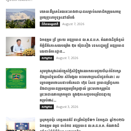
យោធាអ៊ីស្រាអែលអះអាងថាបានសម្លាប់សមាជិកក្រុមសកម្ម
ប្រយុទ្ធហេបូឡានៅលីបង់
August 7, 2026
ព័ត៌មានអន្តរជាតិ
ឯកឧត្តម ទ្រី ត្រាយ អនុប្រធាន ល.គ.ជ.ប.ភ. តំណាងដ៏ខ្ពង់ខ្ពស់
កិត្តិនីតិកោសលបណ្ឌិត ឱម យ៉ិនទៀង ទេសរដ្ឋមន្ត្រី អនុប្រធាន
លេខាធិការដ្ឋាន...
August 7, 2026
សកម្មភាព
សូមបួងសួងដល់វត្ថុស័ក្តិសិទ្ធិក្នុងលោកតាមជួយបីបាច់ថែរក្សា
និងប្រសិទ្ធពរជ័យ សិរីមង្គល បវរមហាប្រសើរជូនចំពោះ ស
ម្តេចអគ្គមហាសេនាបតីតេជោ ហ៊ុន សែន ប្រធានព្រឹទ្ធសភា
និងជាប្រធានក្រុមឧត្តមប្រឹក្សាផ្ទាល់ ព្រះមហាក្សត្រនៃ
ព្រះរាជាណាចក្រកម្ពុជា ក្នុងឱកាសខួបចម្រើនជន្មាយុ
គម្រប់៧៤...
August 3, 2026
សកម្មភាព
ស្រុក​កូនមុំ៖ ខេត្ត​រតនគិរី​ នាព្រឹកថ្ងៃទី៣១​ ខែកក្កដា ឆ្នាំ២០២៦
ឯកឧត្តម​ ឈួន ចាន់ថន អនុប្រធាន ល.គ.ជ.ប.ភ. តំណាង​ដ៏