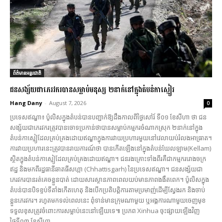
ព័ត៌មានអន្តរជាតិ
ជនសង្ស័យជាភេរវករបានសម្លាប់មនុស្ស ២នាក់នៅក្នុងតំបន់កាស្មៀរ
Hang Dany
-
August 7, 2026
0
ប្រទេសឥណ្ឌា៖ ប៉ូលិសក្នុងតំបន់បានបញ្ជាក់ឱ្យដឹងកាលពីថ្ងៃសៅរ៍ ទី០១ ខែសីហា ថា ជន
សង្ស័យជាភេរវករត្រូវបានចោទប្រកាន់ថាបានសម្លាប់កម្មករចំណាកស្រុក ២នាក់នៅក្នុង
តំបន់កាស្មៀដែលគ្រប់គ្រងដោយឥណ្ឌាក្នុងការវាយប្រហារមួយនៅវេលាយប់រំលងអាធ្រាត។
ការវាយប្រហារនេះត្រូវបានរាយការណ៍ថា បានកើតឡើងនៅក្នុងតំបន់ឃែលឡាម(Kellam)
ស្ថិតក្នុងតំបន់កាស្មៀដែលគ្រប់គ្រងដោយឥណ្ឌា។ ជនរងគ្រោះទាំងពីរគឺជាកម្មកររោងចក្រ
ឥដ្ឋ និងមកពីរដ្ឋធានីឆាតធីសហ្កា (Chhattisgarh) នៃប្រទេសឥណ្ឌា។ ជនសង្ស័យជា
ភេរវករបានរត់គេចខ្លួនបាត់ ដោយសារស្ថានភាពពេលយប់មានភាពងងឹតពេក។ ប៉ូលិសក្នុង
តំបន់បានបិទខ្ទប់ទីតាំងកើតហេតុ និងបើកប្រតិបត្តិការតាមប្រមាញ់ដើម្បីស្វែងរក និងចាប់
ខ្លួនភេរវករ។ រហូតមកទល់ពេលនេះ ពុំទាន់មានក្រុមណាមួយ ឬអង្គការណាមួយចេញមុខ
ទទួលខុសត្រូវចំពោះការសម្លាប់នេះនៅឡើយទេ៕ ប្រភព Xinhua ចុះផ្សាយឡើងវិញ
ថ្ងៃទី០៣ ខែសីហា...