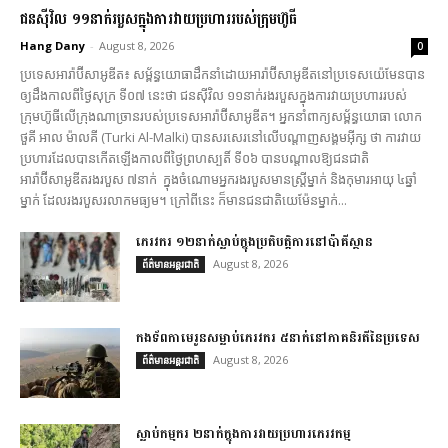
ជនស៊ីវិល ១១នាក់របួសក្នុងការវាយប្រហាររបស់ក្រុមហ៊ូធី
Hang Dany
-
August 8, 2026
0
ប្រទេសអារ៉ាប៊ីសាអូឌីត៖ សម្ព័ន្ធយោធាដឹកនាំដោយអារ៉ាប៊ីសាអូឌីតនៅប្រទេសយ៉េមែនបាន
ឲ្យដឹងកាលពីថ្ងៃសុក្រ ទី០៧ នេះថា ជនស៊ីវិល ១១នាក់រងរបួសក្នុងការវាយប្រហាររបស់
ក្រុមហ៊ូធីលើក្រុងណាច្រានរបស់ប្រទេសអារ៉ាប៊ីសាអូឌីត។ អ្នកនាំពាក្យសម្ព័ន្ធយោធា លោក
ថួគី អាល ម៉ាលគី (Turki Al-Malki)​ បានសរសេរនៅលើបណ្តាញសង្គមអ៊ីក្ស ថា ការវាយ
ប្រហារដែលបានកើតឡើងកាលពីថ្ងៃព្រហស្បតិ៍ ទី០៦ បានបណ្តាលឱ្យជនជាតិ
អារ៉ាប៊ីសាអូឌីតរងរបួស ៧នាក់ ក្នុងចំណោមអ្នករងរបួសមានស្ត្រីម្នាក់ និងកុមារអាយុ ៤ឆ្នាំ
ម្នាក់ ដែលរងរបួសរលាកមធ្យម។ ក្រៅពីនេះ ក៏មានជនជាតិយេម៉ែនម្នាក់...
ភេរវករ ១២នាក់ស្លាប់ក្នុងប្រតិបត្តិការនៅប៉ាគីស្ថាន
August 8, 2026
ព័ត៌មានអន្តរជាតិ
កងទ័ពកាមេរូនសម្លាប់ភេរវករ ៥នាក់នៅភាគនិរតីនៃប្រទេស
August 8, 2026
ព័ត៌មានអន្តរជាតិ
ស្លាប់កម្មករ ២នាក់ក្នុងការវាយប្រហារភេរវកម្ម