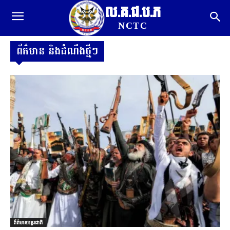
ល.គ.ជ.ប.ភ
NCTC
ព័ត៌មាន និងដំណឹងថ្មីៗ
ព័ត៌មានអន្តរជាតិ