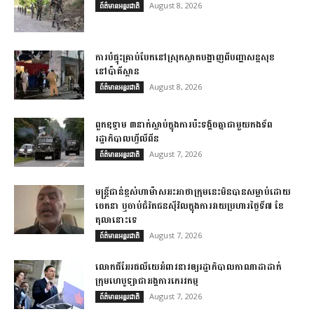
August 8, 2026
ព័ត៌មានអន្តរជាតិ
ការបំផ្ទុះគ្រាប់បែកនៅស្រុកស្វាតបង្ហាញពីបញ្ហាសន្តសុខ
នៅប៉ាគីស្ថាន
August 8, 2026
ព័ត៌មានអន្តរជាតិ
ពួកឧទ្ទាម ៣នាក់ស្លាប់ក្នុងការប៉ះទង្គិចគ្នាជាមួយកងទ័ព
រដ្ឋាភិបាលហ្វីលីពីន
August 7, 2026
ព័ត៌មានអន្តរជាតិ
មន្ត្រីជាន់ខ្ពស់ហាម៉ាសអះអាថាក្រុមនេះមិនបានសម្លាប់ដោយ
ចេតនា ឬចាប់ជំរិតជនស៊ីវិលក្នុងការវាយប្រហារថ្ងៃទី៧ ខែ
តុលានោះទេ
August 7, 2026
ព័ត៌មានអន្តរជាតិ
លោកផីអែរផលីយេអំពាវនាវឲ្យរដ្ឋាភិបាលកាណាដាដាក់
ក្រុមហេបូឡាជាអង្គការភេរវកម្ម
August 7, 2026
ព័ត៌មានអន្តរជាតិ