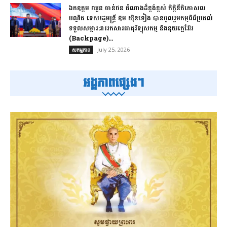
ឯកឧត្តម ឈួន​ ចាន់ថន​ តំណាងដ៏ខ្ពង់ខ្ពស់ កិត្តិនីតិកោសល
បណ្ឌិត ទេសរដ្ឋមន្ត្រី ឱម យ៉ិនទៀង បានចូលរួមកម្មពិធីប្រគល់
ទទួលសម្ភារ:​រាវរកសារធាតុវិទ្យុសកម្ម​ និង​នុយក្លេអ៊ែរ​
(Backpage)...
July 25, 2026
សកម្មភាព
អង្គភាពផ្សេងៗ