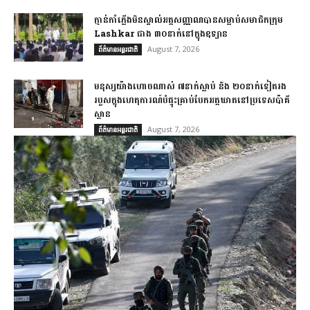
ក្មាន់កាំភ្លើងមិនស្គាល់អត្តសញ្ញាណបានសម្លាប់សមាជិកក្រុម
Lashkar ជាង ៣០នាក់នៅក្នុងឧទ្យាន
August 7, 2026
ព័ត៌មានអន្តរជាតិ
មនុស្សយ៉ាងហោចណាស់ ៧នាក់ស្លាប់ និង ២០នាក់ទៀតរង
របួសក្នុងហេតុការណ៍បំផ្ទុះគ្រាប់បែកអត្តឃាតនៅប្រទេសប៉ាគី
ស្ថាន
August 7, 2026
ព័ត៌មានអន្តរជាតិ