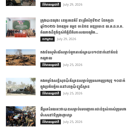
July 29, 2026
ព័ត៌មានអន្តរជាតិ
ក្រុង​បាន​លុង​៖ ខេត្ត​រតនគិរី​ នាព្រឹកថ្ងៃទី២៩ ខែកក្កដា
ឆ្នាំ២០២៦ ឯកឧត្តម​ ឈួន ចាន់ថន អនុប្រធាន ល.គ.ជ.ប.ភ.
តំណាង​ដ៏ខ្ពង់ខ្ពស់​កិត្តិនីតិកោសលបណ្ឌិត​...
July 29, 2026
សកម្មភាព
កងទ័ពសូម៉ាលីសម្លាប់ពួកអាល់ស្ហាបាប១៨នាក់នៅតំបន់
កណ្តាល
July 25, 2026
ព័ត៌មានអន្តរជាតិ
កងកម្លាំងសន្តិសុខប៉ាគីស្ថានសម្លាប់ក្រុមសកម្មប្រយុទ្ធ ១០នាក់
ក្នុងប្រតិបត្តិការនៅខេត្តប៉ាឡូជីស្ថាន
July 25, 2026
ព័ត៌មានអន្តរជាតិ
អ៊ីស្រាអែលអះថាបានសម្លាប់មេបញ្ជាការជាន់ខ្ពស់របស់ក្រុមហា
ម៉ាសនៅទីក្រុងហ្កាហ្សា
July 25, 2026
ព័ត៌មានអន្តរជាតិ