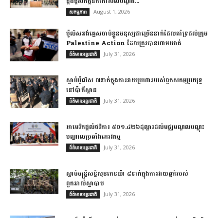
ខ្ពង់ខ្ពស់​កិត្តិនីតិកោសលបណ្ឌិត​...
August 1, 2026
សកម្មភាព
ប៉ូលិសអង់គ្លេសចាប់ខ្លួនមនុស្សជាច្រើននាក់ដែលគាំទ្រដល់ក្រុម
Palestine Action ដែលត្រូវបានហាមឃាត់
July 31, 2026
ព័ត៌មានអន្តរជាតិ
ស្លាប់ប៉ូលិស ៧នាក់ក្នុងការវាយប្រហាររបស់ពួកសកម្មប្រយុទ្ធ
នៅប៉ាគីស្ថាន
July 31, 2026
ព័ត៌មានអន្តរជាតិ
អាមេរិកផ្តល់ថវិការ ៥០១.៤២៦ដុល្លារដល់មជ្ឈមណ្ឌលបណ្តុះ
បណ្តាលប្រឆាំងភេរវកម្ម
July 31, 2026
ព័ត៌មានអន្តរជាតិ
ស្លាប់មន្ត្រីសន្តិសុខកេនយ៉ា ៥នាក់ក្នុងការវាយឆ្មក់របស់
ពួកអាល់ស្ហាបាប
July 31, 2026
ព័ត៌មានអន្តរជាតិ