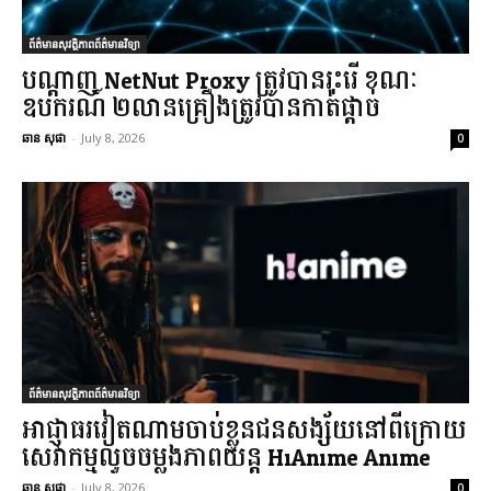
ព័ត៌មានសុវត្ថិភាពព័ត៌មានវិទ្យា
បណ្តាញ NetNut Proxy ត្រូវបានរុះរើ ខណៈ
ឧបករណ៍ ២លានគ្រឿងត្រូវបានកាត់ផ្តាច់
ឆាន សុផា
-
July 8, 2026
0
ព័ត៌មានសុវត្ថិភាពព័ត៌មានវិទ្យា
អាជ្ញាធរវៀតណាមចាប់ខ្លួនជនសង្ស័យនៅពីក្រោយ
សេវាកម្មលួចចម្លងភាពយន្ត HiAnime Anime
ឆាន សុផា
-
July 8, 2026
0