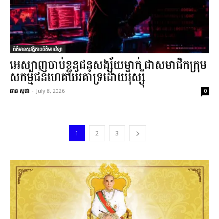
ព័ត៌មានសុវត្ថិភាពព័ត៌មានវិទ្យា
អេស្បាញចាប់ខ្លួនជនសង្ស័យម្នាក់ ជាសមាជិកក្រុម
សកម្មជនហេគឃ័រគាំទ្រដោយរុស្ស៊ី
ឆាន សុផា
-
July 8, 2026
0
1
2
3