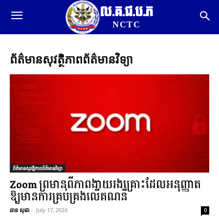
ល.គ.ជ.ប.ភ
NCTC
ព័ត៌មានសុវត្ថិភាពព័ត៌មានវិទ្យា
ព័ត៌មានសុវត្ថិភាពព័ត៌មានវិទ្យា
Zoom ព្រមានពីភាពងាយរងគ្រោះដែលអនុញ្ញាត
ឱ្យមានការគ្រប់គ្រងលើគណនី
ឆាន សុផា
-
July 17, 2026
0