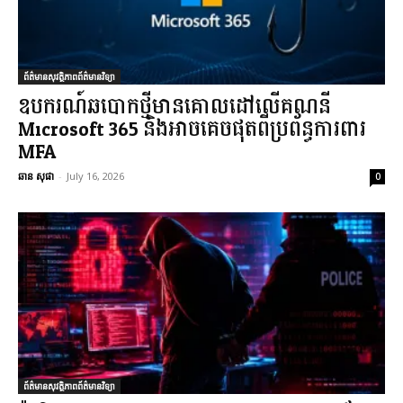
ព័ត៌មានសុវត្ថិភាពព័ត៌មានវិទ្យា
ឧបករណ៍ឆបោកថ្មីមានគោលដៅលើគណនី
Microsoft 365 និងអាចគេចផុតពីប្រព័ន្ធការពារ
MFA
ឆាន សុផា
-
July 16, 2026
0
ព័ត៌មានសុវត្ថិភាពព័ត៌មានវិទ្យា