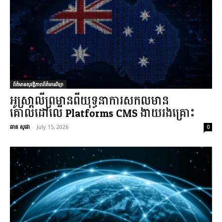
ព័ត៌មានសុវត្ថិភាពព័ត៌មានវិទ្យា
អូស្រា្តលីព្រមានពីយុទ្ធនាការសកលមាន
គោលដៅលើ Platforms CMS ងាយរងគ្រោះ
ឆាន សុផា
-
July 15, 2026
0