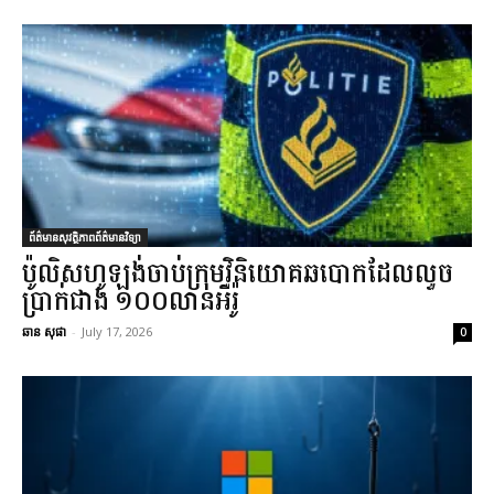
ព័ត៌មានសុវត្ថិភាពព័ត៌មានវិទ្យា
ប៉ូលិសហូឡង់ចាប់ក្រុមវិនិយោគឆបោកដែលលួច
ប្រាក់ជាង ១០០លានអឺរ៉ូ
ឆាន សុផា
-
July 17, 2026
0