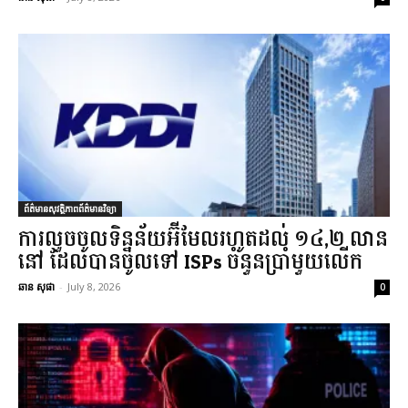
ព័ត៌មានសុវត្ថិភាពព័ត៌មានវិទ្យា
ការលួចចូលទិន្នន័យអ៊ីមែលរហូតដល់ ១៤,២ លាន
នៅ ដែលបានចូលទៅ ISPs ចំនួនប្រាំមួយលើក
ឆាន សុផា
-
July 8, 2026
0