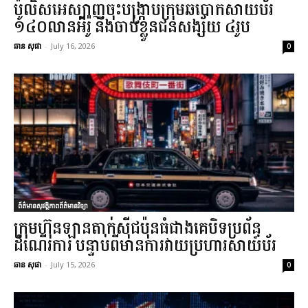
ប៉ូលិសអេស្បាញចុះបង្រ្កាបក្រុមឆបោកសាយប័រ
១៤០លានអឺរ៉ូ និងចាប់ខ្លួនជនសង្ស័យ ៤រូប
ឆាន សុផា
-
July 16, 2026
0
ព័ត៌មានសុវត្ថិភាពព័ត៌មានវិទ្យា
ក្រុមហ៊ុនឡានតាក់ស៊ីជប៉ុនធំជាងគេបិទប្រព័ន្ធ
ដំណើរការ បន្ទាប់ពីមានការវាយប្រហារសាយប័រ
ឆាន សុផា
-
July 15, 2026
0