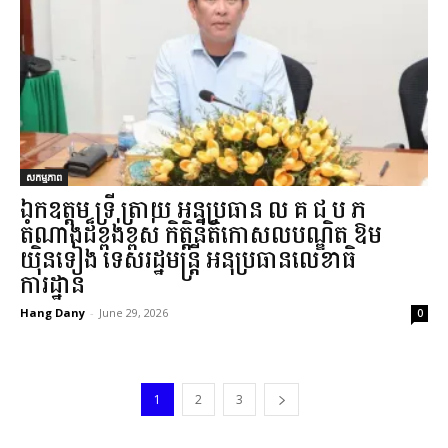
សកម្មភាព
ឯកឧត្តម ទ្រី ត្រាយ អនុប្រធាន ល.គ.ជ.ប.ភ.
តំណាងដ៏ខ្ពង់ខ្ពស់ កិត្តិនីតិកោសលបណ្ឌិត ឱម
យ៉ិនទៀង ទេសរដ្ឋមន្ត្រី អនុប្រធានលេខាធិ
ការដ្ឋាន...
Hang Dany
-
June 29, 2026
0
1
2
3