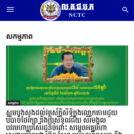
ល.គ.ជ.ប.ភ
NCTC
សកម្មភាព
សកម្មភាព
សូមបួងសួងដល់វត្ថុស័ក្តិសិទ្ធិក្នុងលោកតាមជួយ
បីបាច់ថែរក្សា និងប្រសិទ្ធពរជ័យ សិរីមង្គល
បវរមហាប្រសើរជូនចំពោះ សម្តេចអគ្គមហា