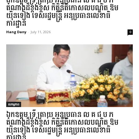
ឯកឧត្តម ទ្រី ត្រាយ អនុប្រធាន ល.គ.ជ.ប.ភ.
តំណាងដ៏ខ្ពង់ខ្ពស់ កិត្តិនីតិកោសលបណ្ឌិត ឱម
យ៉ិនទៀង ទេសរដ្ឋមន្ត្រី អនុប្រធានលេខាធិ
ការដ្ឋាន...
Hang Dany
-
July 11, 2026
0
សកម្មភាព
ឯកឧត្តម ទ្រី ត្រាយ អនុប្រធាន ល.គ.ជ.ប.ភ.
តំណាងដ៏ខ្ពង់ខ្ពស់ កិត្តិនីតិកោសលបណ្ឌិត ឱម
យ៉ិនទៀង ទេសរដ្ឋមន្ត្រី អនុប្រធានលេខាធិ
ការដ្ឋាន...