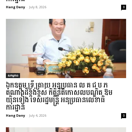
Hang Dany
-
July 8, 2026
0
សកម្មភាព
ឯកឧត្តម ទ្រី ត្រាយ អនុប្រធាន ល.គ.ជ.ប.ភ.
តំណាងដ៏ខ្ពង់ខ្ពស់ កិត្តិនីតិកោសលបណ្ឌិត ឱម
យ៉ិនទៀង ទេសរដ្ឋមន្ត្រី អនុប្រធានលេខាធិ
ការដ្ឋាន...
Hang Dany
-
July 4, 2026
0