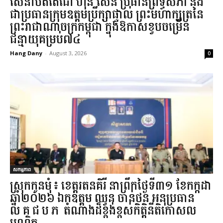
សេនាបតីតេជោ ហ៊ុន សែន ប្រធានព្រឹទ្ធសភា និង
ជាប្រធានក្រុមឧត្តមប្រឹក្សាផ្ទាល់ ព្រះមហាក្សត្រនៃ
ព្រះរាជាណាចក្រកម្ពុជា ក្នុងឱកាសខួបចម្រើន
ជន្មាយុគម្រប់៧៤...
Hang Dany
-
August 3, 2026
0
សកម្មភាព
ស្រុក​កូនមុំ៖ ខេត្ត​រតនគិរី​ នាព្រឹកថ្ងៃទី៣១​ ខែកក្កដា
ឆ្នាំ២០២៦ ឯកឧត្តម​ ឈួន ចាន់ថន អនុប្រធាន
ល.គ.ជ.ប.ភ. តំណាង​ដ៏ខ្ពង់ខ្ពស់​កិត្តិនីតិកោសល