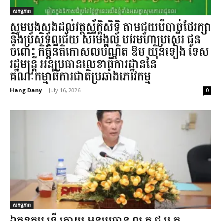
សកម្មភាព
សូមបួងសួងដល់វត្ថុស័ក្តិសិទ្ធិ តាមជួយបីបាច់ថែរក្សា
និងប្រសិទ្ធពរជ័យ សិរីមង្គល បវរមហាប្រសើរ ជូន
ចំពោះ កិត្តិនីតិកោសលបណ្ឌិត ឱម យ៉ិនទៀង ទេស
រដ្ឋមន្រ្តី អនុប្រធានលេខាធិការដ្ឋាននៃ
គណៈកម្មាធិការជាតិប្រឆាំងភេរវកម្ម...
Hang Dany
-
July 16, 2026
0
សកម្មភាព