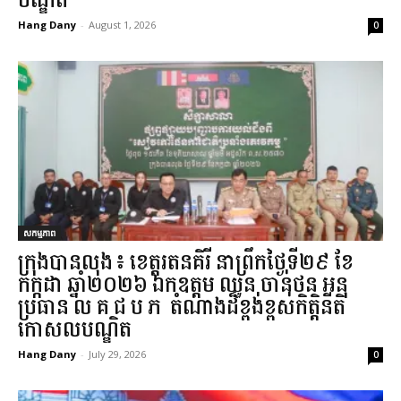
បណ្ឌិត​...
Hang Dany
-
August 1, 2026
0
សកម្មភាព
ក្រុង​បាន​លុង​៖ ខេត្ត​រតនគិរី​ នាព្រឹកថ្ងៃទី២៩ ខែ
កក្កដា ឆ្នាំ២០២៦ ឯកឧត្តម​ ឈួន ចាន់ថន អនុ
ប្រធាន ល.គ.ជ.ប.ភ. តំណាង​ដ៏ខ្ពង់ខ្ពស់​កិត្តិនីតិ
កោសលបណ្ឌិត​...
Hang Dany
-
July 29, 2026
0