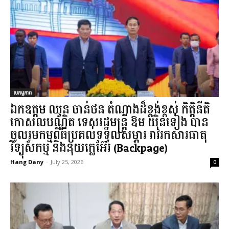
សកម្មភាព
ឯកឧត្តម ឈួន​ ចាន់ថន​ តំណាងដ៏ខ្ពង់ខ្ពស់ កិត្តិនីតិ
កោសលបណ្ឌិត ទេសរដ្ឋមន្ត្រី ឱម យ៉ិនទៀង បាន
ចូលរួមកម្មពិធីប្រគល់ទទួលសម្ភារ:​រាវរកសារធាតុ
វិទ្យុសកម្ម​ និង​នុយក្លេអ៊ែរ​ (Backpage)...
Hang Dany
-
July 25, 2026
0