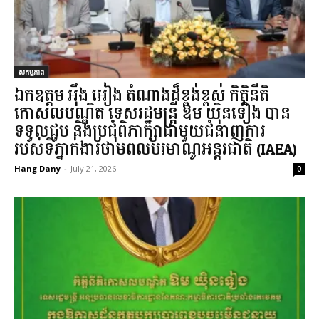
សកម្មភាព
ឯកឧត្តម អ៉ឹង អៀង តំណាងដ៏ខ្ពង់ខ្ពស់ កិត្តិនីតិ
កោសលបណ្ឌិត ទេសរដ្ឋមន្ត្រី ឱម យ៉ិនទៀង បាន
ទទួលជួប និងប្រជុំពិភាក្សាជាមួយជំនាញការ
របស់ទីភ្នាក់ងារថាមពលបរមាណូអន្តរជាតិ (IAEA)
Hang Dany
-
July 21, 2026
0