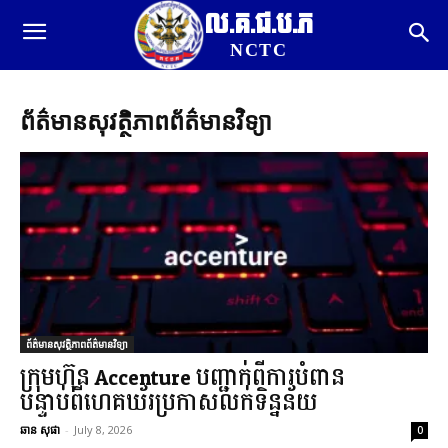
ល.គ.ជ.ប.ភ
NCTC
ព័ត៌មានសុវត្ថិភាពព័ត៌មានវិទ្យា
ព័ត៌មានសុវត្ថិភាពព័ត៌មានវិទ្យា
ក្រុមហ៊ុន Accenture បញ្ជាក់ពីការបំពាន
បន្ទាប់ពីហេគឃ័រប្រកាសលក់ទិន្នន័យ
ឆាន សុផា
-
July 8, 2026
0