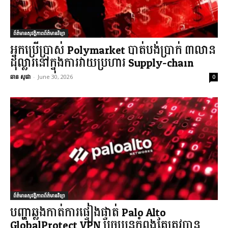
ព័ត៌មានសុវត្ថិភាពព័ត៌មានវិទ្យា
អ្នកប្រើប្រាស់ Polymarket បាត់បង់ប្រាក់ ៣លាន
ដុល្លារនៅក្នុងការវាយប្រហារ Supply-chain
ឆាន សុផា
-
June 30, 2026
0
ព័ត៌មានសុវត្ថិភាពព័ត៌មានវិទ្យា
បញ្ហាឆ្លងកាត់ការផ្ទៀងផ្ទាត់ Palo Alto
GlobalProtect VPN បច្ចុប្បន្នកំពុងតែត្រូវបាន