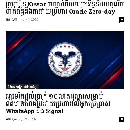
ក្រុមហ៊ុន Nissan បញ្ជាក់ពីការលួចទិន្នន័យបុគ្គលិក
ពាក់ព័ន្ធនឹងការវាយប្រហារ Oracle Zero-day
ឆាន សុផា
-
July 1, 2026
0
ព័ត៌មានសុវត្ថិភាពព័ត៌មានវិទ្យា
អាមេរិកផ្តល់ប្រាក់ ១០លានដុល្លារសម្រាប់
ព័ត៌មានហេគឃ័រវាយប្រហារលើអ្នកប្រើប្រាស់
WhatsApp និង Signal
ឆាន សុផា
-
July 1, 2026
0