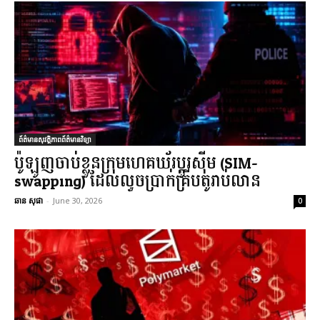
ព័ត៌មានសុវត្ថិភាពព័ត៌មានវិទ្យា
ប៉ូឡូញចាប់ខ្លួនក្រុមហេគឃ័រប្តូរស៊ីម (SIM-
swapping) ដែលលួចប្រាក់គ្រីបតូរាប់លាន
ឆាន សុផា
-
June 30, 2026
0