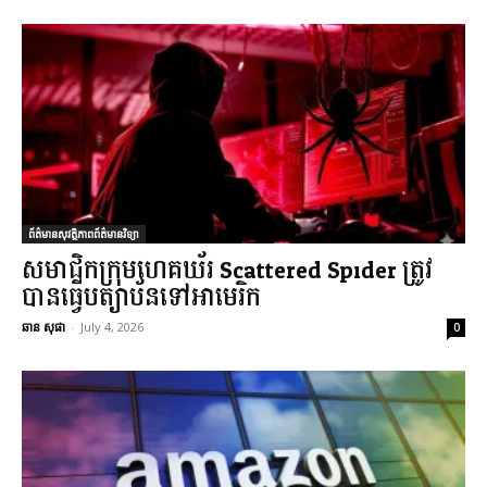
ព័ត៌មានសុវត្ថិភាពព័ត៌មានវិទ្យា
សមាជិកក្រុមហេគឃ័រ Scattered Spider ត្រូវ
បានធ្វើបត្យាប័នទៅអាមេរិក
ឆាន សុផា
-
July 4, 2026
0