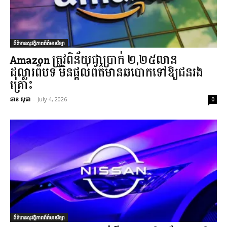
ព័ត៌មានសុវត្ថិភាពព័ត៌មានវិទ្យា
Amazon ត្រូវពិន័យជាប្រាក់ ២,២៥លាន
ដុល្លារពីបទ មិនផ្តល់ព័ត៌មានឆបោកទៅឱ្យជនរង
គ្រោះ
ឆាន សុផា
-
July 4, 2026
0
ព័ត៌មានសុវត្ថិភាពព័ត៌មានវិទ្យា