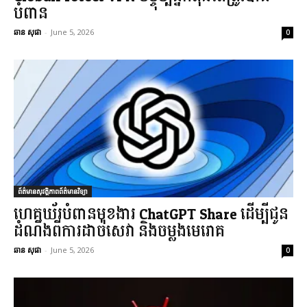
បំពាន
ឆាន សុផា
-
June 5, 2026
0
ព័ត៌មានសុវត្ថិភាពព័ត៌មានវិទ្យា
ហេគឃ័របំពានមុខងារ ChatGPT Share ដើម្បីជូន
ដំណឹងពីការដាច់សេវា និងចម្លងមេរោគ
ឆាន សុផា
-
June 5, 2026
0