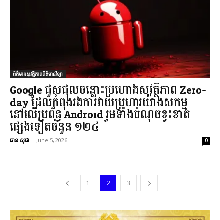
ព័ត៌មានសុវត្ថិភាពព័ត៌មានវិទ្យា
Google ជួសជុលចន្លោះប្រហោងសុវត្ថិភាព Zero-
day ដែលកំពុងរងការវាយប្រហារយ៉ាងសកម្ម
នៅលើប្រព័ន្ធ Android រួមទាំងចំណុចខ្វះខាត
ផ្សេងទៀតចំនួន ១២៤
ឆាន សុផា
-
June 5, 2026
0
1
2
3