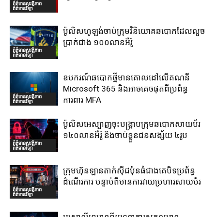
ព័ត៌មានសុវត្ថិភាព
ព័ត៌មានវិទ្យា
ប៉ូលិសហូឡង់ចាប់ក្រុមវិនិយោគឆបោកដែលលួច
ប្រាក់ជាង ១០០លានអឺរ៉ូ
ព័ត៌មានសុវត្ថិភាព
ព័ត៌មានវិទ្យា
ឧបករណ៍ឆបោកថ្មីមានគោលដៅលើគណនី
Microsoft 365 និងអាចគេចផុតពីប្រព័ន្ធ
ព័ត៌មានសុវត្ថិភាព
ការពារ MFA
ព័ត៌មានវិទ្យា
ប៉ូលិសអេស្បាញចុះបង្រ្កាបក្រុមឆបោកសាយប័រ
១៤០លានអឺរ៉ូ និងចាប់ខ្លួនជនសង្ស័យ ៤រូប
ព័ត៌មានសុវត្ថិភាព
ព័ត៌មានវិទ្យា
ក្រុមហ៊ុនឡានតាក់ស៊ីជប៉ុនធំជាងគេបិទប្រព័ន្ធ
ដំណើរការ បន្ទាប់ពីមានការវាយប្រហារសាយប័រ
ព័ត៌មានសុវត្ថិភាព
ព័ត៌មានវិទ្យា
អូស្រា្តលីព្រមានពីយុទ្ធនាការសកលមាន