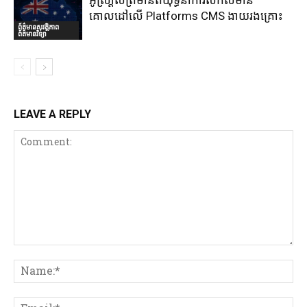
គោលដៅលើ Platforms CMS ងាយរងគ្រោះ
ព័ត៌មានសុវត្ថិភាព
ព័ត៌មានវិទ្យា
LEAVE A REPLY