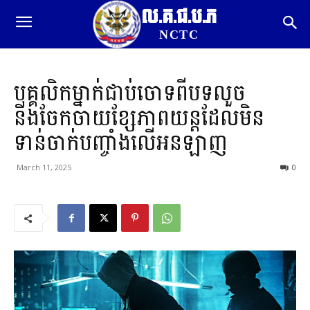
ល.គ.ជ.ប.ភ
NCTC
បុគ្គលិកម្នាក់ជាប់ចោទពីបទលួច
និងចែកចាយខ្សែភាពយន្តដែលមិន
ទាន់ចាក់បញ្ចាំងលើអនឡាញ
March 11, 2025
0