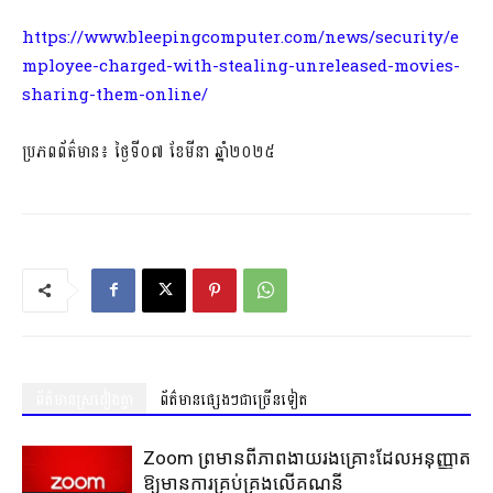
https://www.bleepingcomputer.com/news/security/e
mployee-charged-with-stealing-unreleased-movies-
sharing-them-online/
ប្រភពព័ត៌មាន៖ ថ្ងៃទី០៧ ខែមីនា ឆ្នាំ២០២៥
ព័ត៌មានស្រដៀងគ្នា
ព័ត៌មានផ្សេងៗជាច្រើនទៀត
Zoom ព្រមានពីភាពងាយរងគ្រោះដែលអនុញ្ញាត
ឱ្យមានការគ្រប់គ្រងលើគណនី