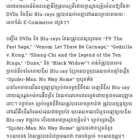
យោងតាមសារព័ត៌មានចេញពីថ្ងៃព្រហស្បតិ៍ដោយក្រសួងយុត្តិធម៌បានឱ្យដឹងថា
DVDs និងឌីស Blu-rays ត្រូវបានលក់ចេញនៅពេលក្រោយតាមរយៈ
គេហទំព័រ E-Commerce ផ្សេងៗ។
បញ្ជីនៃ DVDs និង Blu-rays ដែលត្រូវបានលួចរួមមាន “F9: The
Fast Saga,” “Venom: Let There Be Carnage,” “Godzilla
v. Kong,” “Shang-Chi and the Legend of the Ten
Rings,” “Dune,” និង “Black Widow”។ គាត់ក៏ត្រូវបានចោទ
ប្រកាន់ពីបទចែកចាយឌីស Blu-ray ខ្សែភាពយន្តមុនពេលចាក់បញ្ចាំងរឿង
“Spider-Man: No Way Home” បូករួមទាំង
បានចែកចាយលើអនឡាញនូវច្បាប់ថតចម្លងឌីជីថល ចេញពីឌីស Blu-ray
ដោយលួចឆ្លងកាត់ការអ៊ីនគ្រីប ដែលការពារការថតចម្លងដោយគ្មានការអនុញ្ញាត
នោះ។ បន្ទាប់មក ច្បាប់ចម្លងឌីជីថលត្រូវបានចោទប្រកាន់ថា ត្រូវបានផ្សព្វផ្សាយ
នៅលើអ៊ីនធឺណិតអស់ពេលជាងមួយខែ មុនពេលកាលបរិច្ឆេទចេញផ្សាយឌីស
Blu-ray ជាផ្លូវការ បើយោងតាមក្រសួងយុត្តិធម៌។ ច្បាប់ចម្លងរឿង
“Spider-Man: No Way Home” ត្រូវបានដោនឡូតចំនួន
១០លានដង ដែលត្រូវបានប៉ាន់ប្រមាណថា ខាតបង់ប្រាក់ ១០លានដុល្លារ។