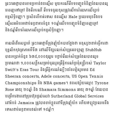
ព្រះរាអាជ្ញាបានចោទប្រកាន់ជនល្មើស មួយករណីពីបទបញ្ជូនទំនិញដែលបានលួ
ចចេញទៅក្រៅ និងពីរករណី ពីបទទទួលខុសត្រូវលើការរំលោភលើច្បាប់
កម្មសិទ្ធិបញ្ញា។ ប្រសិនបើកាត់ទោស ជនល្មើស Hale ប្រឈមមុខនឹងបទ
ល្មើសអតិបរមាជាប់ពន្ធនាគារចំនួន ១០ឆ្នាំលើបទបញ្ជូនទំនិញចេញក្រៅ
និង៥ឆ្នាំពីបទរំលោភលើច្បាប់កម្មសិទ្ធិបញ្ញា។
កាលពីដើមសប្តាហ៍ ព្រះរាអាជ្ញាទីក្រុងញ៉ូយ៉កបានថ្លែងថា មនុស្ស២នាក់ធ្វើការជា
បុគ្គលិកកុងត្រាភាគគីទី៣ នៅលើទីផ្សារលក់សំបុត្រអនឡាញ StubHub
បានរកប្រាក់ចំនួន ៦៣៥,០០០ដុល្លារ បន្ទាប់ពីលក់សំបុត្រដែលបានលួច
ប្រមាណជា ១,០០០សន្លឹកសម្រាប់ចូលរួមព្រឹត្តិការណ៍ប្រគុំតន្រ្តីរបស់ Taylor
Swift’s Eras Tour និងព្រឹត្តិការណ៍ល្បីៗដទៃទៀតរួមមាន Ed
Sheeran concerts, Adele concerts, US Open Tennis
Championships និង NBA games។ ជនសង្ស័យឈ្មោះ Tyrone
Rose អាយុ ២០ឆ្នាំ និង Shamara Simmons អាយុ ៣១ឆ្នាំ ដែលបាន
បម្រើការងារនៅក្រុមហ៊ុនផ្តល់សេវា Sutherland Global Services
នៅតំបន់ Jamaica ត្រូវបានចាប់ខ្លួននៅទីក្រុងញ៉ូយ៉ក ហើយឥឡូវប្រឈមនឹង
ទោសជាប់ពន្ធនាគារដល់ទៅ ១៥ឆ្នាំ។