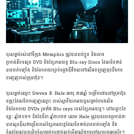
បុរសម្នាក់រស់នៅទីក្រុង Memphis ត្រូវបានចាប់ខ្លួន និងចោទ
ប្រកាន់ពីបទលួច DVD និងខ្សែភាពយន្ត Blu-ray Discs ដែលមិនទាន់
បានចាក់បញ្ចាំង និងចែកចាយច្បាប់ចម្លងឌីជីថលនៅលើអនឡាញមុននឹងការ
បញ្ចេញរបស់ក្រុមហ៊ុន។
បុរសម្នាក់ឈ្មោះ Steven R. Hale អាយុ ៣៧ឆ្នាំ បម្រើការងារនៅក្រុមហ៊ុន
ចម្រុះដែលមិនបញ្ចេញឈ្មោះ របស់ស្ថានីយភាពយន្តសម្រាប់ការផលិត
និងចែកចាយ DVDs រួមទាំង Blu-rays របស់ខ្សែភាពយន្ត។ នៅចន្លោះខែ
កុម្ភៈ ឆ្នាំ២០២១ និងខែមីនា ឆ្នាំ២០២២ លោក Hale ត្រូវបានចោទប្រកាន់ថា
បានលួចឌីសជាច្រើនរបស់ខ្សែភាពយន្តដែលមិនទាន់បានចាក់បញ្ចាំង និង
កំពុងតែត្រូវបានរៀបចំសម្រាប់ការដាក់លក់ធ្វើពាណិជ្ជកម្មនៅសហរដ្ឋអាមេរិក។