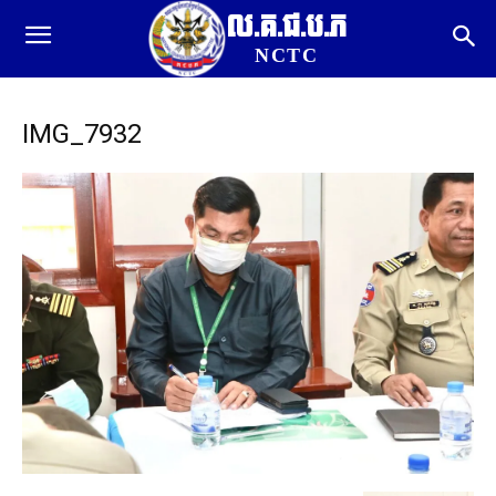
ល.គ.ជ.ប.ភ
NCTC
IMG_7932