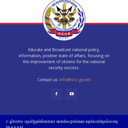
Educate and Broadcast national policy,
Information, positive state of affairs, focusing on
the improvement of citizens for the national
security success.
Contact us:
info@nctc.gov.kh
© ឆ្នាំ២០២០​ ​រក្សាសិទ្ធិ​គ្រប់យ៉ាង​ដោយ​៖​ ​លេខាធិការដ្ឋាននៃគណៈកម្មាធិការជាតិប្រចាំភេរវកម្ម
(ល.គ.ជ.ប.ភ)