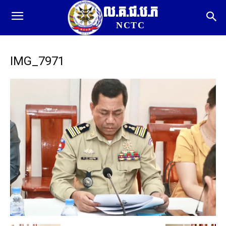
ល.គ.ជ.ប.ភ
NCTC
IMG_7971