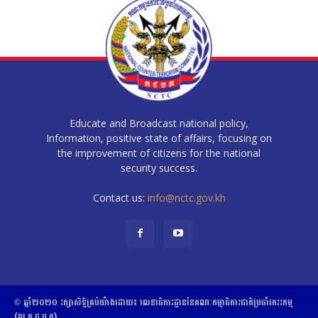
Educate and Broadcast national policy,
Information, positive state of affairs, focusing on
the improvement of citizens for the national
security success.
Contact us:
info@nctc.gov.kh
© ឆ្នាំ២០២០​ ​រក្សាសិទ្ធិ​គ្រប់យ៉ាង​ដោយ​៖​ ​លេខាធិការដ្ឋាននៃគណៈកម្មាធិការជាតិប្រចាំភេរវកម្ម
(ល.គ.ជ.ប.ភ)