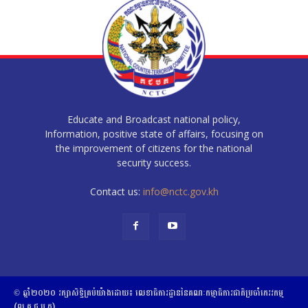
Educate and Broadcast national policy,
Information, positive state of affairs, focusing on
the improvement of citizens for the national
security success.
Contact us:
info@nctc.gov.kh
© ឆ្នាំ២០២០​ ​រក្សាសិទ្ធិ​គ្រប់យ៉ាង​ដោយ​៖​ ​លេខាធិការដ្ឋាននៃគណៈកម្មាធិការជាតិប្រចាំភេរវកម្ម
(ល.គ.ជ.ប.ភ)