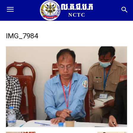
ល.គ.ជ.ប.ភ
NCTC
IMG_7984