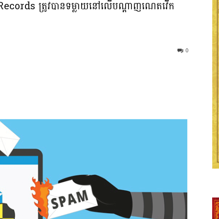
ន Records ត្រូវបានទម្លាយនៅលើបណ្តាញណេតវើក
0