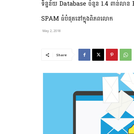
ទិន្នន័យ Database ចំនួន 1.4 ពាន់លា
SPAM ធំបំផុតនៅក្នុងពិភពលោក
May 2, 2018
Share