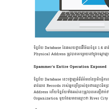
ទិន្នន័យ Database នៃអាសយដ្ឋានអ៊ីម៉ែលចំនួន 1.4
Physical Address ត្រូវបានគេទម្លាយនៅក្នុងបណ្តាញណេ
Spammer’s Entire Operation Exposed
ទិន្នន័យ Database នេះបង្ហាញអំពីព័ត៌មាននៃប្រតិបត្តិក
ពាន់លាន Records របស់អ្នកប្រើប្រាស់ដូចជាឈ្មោះពិ
Address ហើយទិន្នន័យទាំងអស់នេះត្រូវបានគេជឿជាក់ថ
Organization មួយដែលមានឈ្មោះថា River Cit