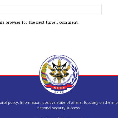
his browser for the next time I comment.
al policy, Information, positive state of affairs, focusing on the im
national security success.