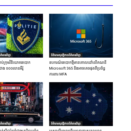
ត៌មានវិទ្យា
ព័ត៌មានសុវត្ថិភាពព័ត៌មានវិទ្យា
ាប់ក្រុមវិនិយោគឆបោក
ឧបករណ៍ឆបោកថ្មីមានគោលដៅលើគណនី
ជាង ១០០លានអឺរ៉ូ
Microsoft 365 និងអាចគេចផុតពីប្រព័ន្ធ
ការពារ MFA
ត៌មានវិទ្យា
ព័ត៌មានសុវត្ថិភាពព័ត៌មានវិទ្យា
ក់ស៊ីជប៉ុនធំជាងគេបិទប្រព័ន្ធ
អូស្រា្តលីព្រមានពីយុទ្ធនាការសកលមាន