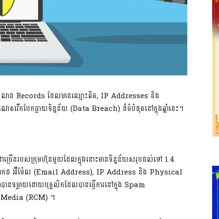
 ពាន់លាន Records ដែលមានឈ្មោះពិត, IP Addresses និង
តវើកបែកធ្លាយទិន្នន័យ (Data Breach) ដ៏ធំបំផុតនៅក្នុងឆ្នាំនេះ។
ារជាច្រើនរបសក្រុមហ៊ុនមួយដែលក្នុងនោះមានទិន្នន័យសរុបដល់ទៅ 1.4
តប្រាកដ អ៊ីម៉ែល (Email Address), IP Address និង Physical
ាបានទម្លាយដោយបុគ្គលិកដែលបានធ្វើការនៅក្នុង Spam
y Media (RCM) ។