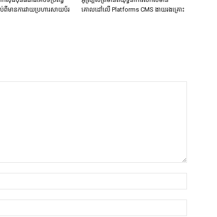
ទាប់ពីមានការវាយប្រហារសាយប័រ
គោលដៅលើ Platforms CMS ងាយរងគ្រោះ