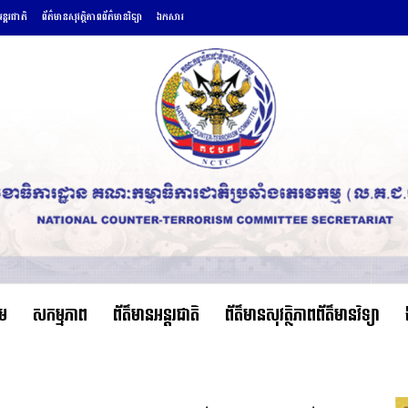
ន្តរជាតិ
ព័ត៌មានសុវត្ថិភាពព័ត៌មានវិទ្យា
ឯកសារ
ើម
សកម្មភាព
ព័ត៌មានអន្តរជាតិ
ព័ត៌មានសុវត្ថិភាពព័ត៌មានវិទ្យា