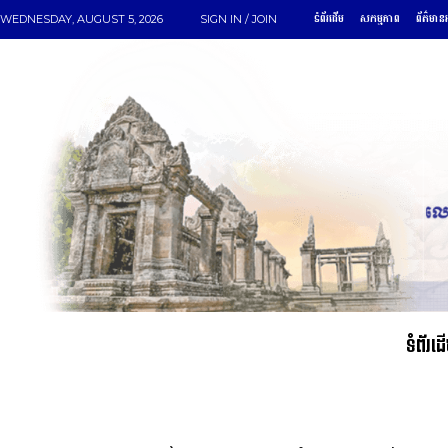
ទំព័រដើម
សកម្មភាព
ព័ត៌មានអ
WEDNESDAY, AUGUST 5, 2026
SIGN IN / JOIN
ទំព័រដ