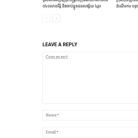
១៤០លានអឺរ៉ូ និងចាប់ខ្លួនជនសង្ស័យ ៤រូប
ដំណើរការ បន្
LEAVE A REPLY