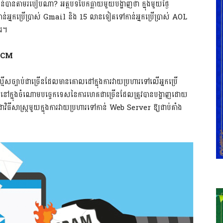
នតាមរបៀបណា? អត្ថបទបែកធ្លាយមួយបង្ហាញថា ក្នុងមួយថ្ងៃ
់អ្នកប្រើប្រាស់ Gmail និង 15 លានទៀតទៅកាន់អ្នកប្រើប្រាស់ AOL
ារ។
RCM
ល្មើសច្បាប់ជាច្រើនដែលមានគោលដៅក្នុងការវាយប្រហារទៅលើអ្នកប្រើ
ីមួយនៅក្នុងចំណោមបច្ចេកទេសនៃការហេគជាច្រើនដែលត្រូវបានបង្ហាញដោយ
វិធីសាស្រ្តមួយក្នុងការវាយប្រហារទៅកាន់ Web Server ឱ្យជាប់គាំង