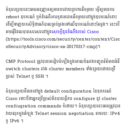
ចំនុចខ្សោយនេះអាចអនុញ្ញាតឲ្យមានការវាយប្រហារពីចម្ងាយ ធ្វើឲ្យមានការ
reboot ឧបករណ៍ ឬក៍ដំណើរការកូដមេរោគពីចម្ងាយនៅក្នុងឧបករណ៍នោះ
ដើម្បីទាញយកសិទ្ធិជាអភិបាលគ្រប់គ្រងទៅលើឧបករណ៍នោះតែម្តង។ នេះបើ
តាមអ្វីដែលបានសរសេរនៅក្នុង
សេចក្តីជូនដំណឹងរបស់ Cisco
(https://tools.cisco.com/security/center/content/Cisc
oSecurityAdvisory/cisco-sa-20170317-cmp)។
CMP Protocol ត្រូវបានគេរៀបចំឡើងក្នុងគោលបំណងបញ្ជូនព័ត៌មានអំពី
switch clusters រវាង cluster members ទាំងឡាយដោយប្រើ់
ប្រាស់ Telnet ឬ SSH ។
ចំនុចខ្សោយគឺមាននៅក្នុង default configuration នៃឧបករណ៍
Cisco ទោះបីជាអ្នកប្រើប្រាស់មិនបានធ្វើការ configure នូវ cluster
confiugration commands ក៏ដោយ។ ចំនុចខ្សោយនេះអាចត្រូវបាន
វាយលុកក្នុងអំឡុង Telnet session negotiation តាមរយៈ IPv4
ឬ IPv6 ។