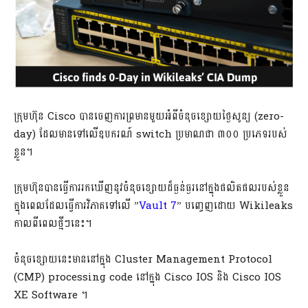
ក្រុមហ៊ុន Cisco បានចេញការព្រមានមួយអំពីចំនុចខ្សោយថ្ងៃសូន្យ (zero-
day) ដែលមានទៅលើឧបករណ៍ switch ប្រមាណជា ៣០០ ប្រភេទរបស់
ខ្លួន។
ក្រុមហ៊ុនបានធ្វើការរកឃើញនូវចំនុចខ្សោយដ៏ធ្ងន់ធ្ងរនៅក្នុងផលិតផលរបស់ខ្លួន
ក្នុងពេលដែលធ្វើការវិភាគទៅលើ ”
Vault 7
” បញ្ចេញដោយ Wikileaks
កាលពីពេលថ្មីៗនេះ។
ចំនុចខ្សោយនេះមាននៅក្នុង Cluster Management Protocol
(CMP) processing code នៅក្នុង Cisco IOS និង Cisco IOS
XE Software ។