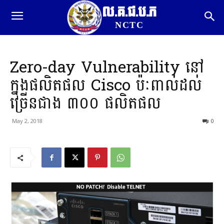
ល.គ.ជ.ប.ភ
NCTC
Zero-day Vulnerability នៅ
ក្នុងផលិតផល Cisco ប៉ៈពាល់ដល់
ច្រើនជាង ៣០០ ផលិតផល
May 2, 2018
0