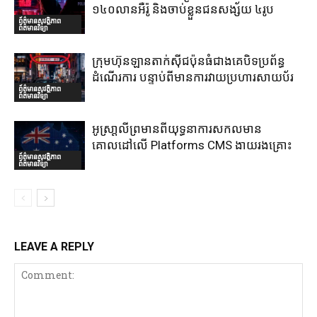
១៤០លានអឺរ៉ូ និងចាប់ខ្លួនជនសង្ស័យ ៤រូប
ព័ត៌មានសុវត្ថិភាព
ព័ត៌មានវិទ្យា
ក្រុមហ៊ុនឡានតាក់ស៊ីជប៉ុនធំជាងគេបិទប្រព័ន្ធ
ដំណើរការ បន្ទាប់ពីមានការវាយប្រហារសាយប័រ
ព័ត៌មានសុវត្ថិភាព
ព័ត៌មានវិទ្យា
អូស្រា្តលីព្រមានពីយុទ្ធនាការសកលមាន
គោលដៅលើ Platforms CMS ងាយរងគ្រោះ
ព័ត៌មានសុវត្ថិភាព
ព័ត៌មានវិទ្យា
LEAVE A REPLY