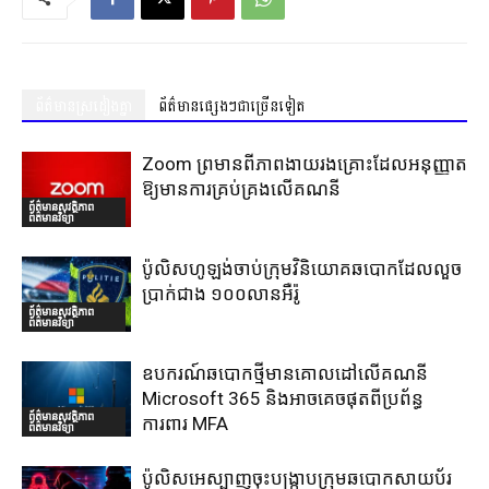
ព័ត៌មានស្រដៀងគ្នា
ព័ត៌មានផ្សេងៗជាច្រើនទៀត
Zoom ព្រមានពីភាពងាយរងគ្រោះដែលអនុញ្ញាត
ឱ្យមានការគ្រប់គ្រងលើគណនី
ព័ត៌មានសុវត្ថិភាព
ព័ត៌មានវិទ្យា
ប៉ូលិសហូឡង់ចាប់ក្រុមវិនិយោគឆបោកដែលលួច
ប្រាក់ជាង ១០០លានអឺរ៉ូ
ព័ត៌មានសុវត្ថិភាព
ព័ត៌មានវិទ្យា
ឧបករណ៍ឆបោកថ្មីមានគោលដៅលើគណនី
Microsoft 365 និងអាចគេចផុតពីប្រព័ន្ធ
ព័ត៌មានសុវត្ថិភាព
ការពារ MFA
ព័ត៌មានវិទ្យា
ប៉ូលិសអេស្បាញចុះបង្រ្កាបក្រុមឆបោកសាយប័រ