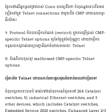
ផ្អែកទៅលើអ្នកស្រាវជ្រាវរបស់ Cisco បានឲ្យដឹងថា កំហុសឆ្គងនេះកើតមាន
ឡើងនៅក្នុង Telnet connections ជាមួយនឹង CMP ដោយសារកត្តា
ពីរយ៉ាង៖
១. Protocol មិនបានធ្វើការកំណត់ (restrict) ក្នុងការប្រើប្រាស់ CMP-
specific Telnet options ឲ្យតែផ្ទៃក្នុងតែប៉ុណ្ណោះ ដោយវាធ្វើការ
ទទួលយកនូវរាល់ពាក្យបញ្ជាពីណាក៏ដោយតាមរយៈ Telnet
២. ដំណើរការខុសនូវ malformed CMP-specific Telnet
options.
ធ្វើការបិទ
Telnet ដោយសារតែការជួសជុលមិនទាន់មាននៅឡើយទេ!
ចំនុចខ្សោយនេះបានប៉ៈពាល់ទៅដល់ឧបករណ៍ដូចតទៅ 264 Catalyst
switches, 51 industrial Ethernet switches, and 3
other devices, which includes Catalyst switches,
Embedded Service 2020 switches, Enhanced Layer 2/3