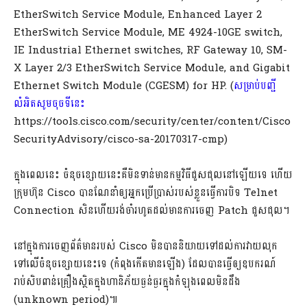
EtherSwitch Service Module, Enhanced Layer 2
EtherSwitch Service Module, ME 4924-10GE switch,
IE Industrial Ethernet switches, RF Gateway 10, SM-
X Layer 2/3 EtherSwitch Service Module, and Gigabit
Ethernet Switch Module (CGESM) for HP. (
សម្រាប់បញ្ជី
លំអិតសូមចុចទីនេះ
https://tools.cisco.com/security/center/content/Cisco
SecurityAdvisory/cisco-sa-20170317-cmp)
ក្នុងពេលនេះ ចំនុចខ្សោយនេះគឺមិនទាន់មានកម្មវិធីជួសជុលនៅឡើយទេ ហើយ
ក្រុមហ៊ុន Cisco បានណែនាំឲ្យអ្នកប្រើប្រាស់របស់ខ្លួនធ្វើការបិទ Telnet
Connection សិនហើយរង់ចាំរហូតដល់មានការចេញ Patch ជួសជុល។
នៅក្នុងការចេញព័ត៌មានរបស់ Cisco មិនបាននិយាយទៅដល់ការវាយលុក
ទៅលើចំនុចខ្សោយនេះទេ (កំពុងកើតមានឡើង) ដែលបានធ្វើឲ្យឧបករណ៍
រាប់សិបពាន់គ្រឿងស្ថិតក្នុងហានិភ័យធ្ងន់ធ្ងរក្នុងកំឡុងពេលមិនដឹង
(unknown period)៕