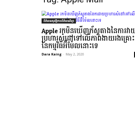
ព័ត៌មានសុវត្ថិភាពព័ត៌មានវិទ្យា
Apple រក​មិនឃើញ​ភ័ស្តុតាង​នៃ​ការវា
ប្រហារ​សំដៅ​ទៅលើ​ភាព​ងាយ​រងគ្រោះ​
នៃ​កម្មវិធី​អ៊ី​ម៉ែ​ល​នោះទេ
Dara Kaing
-
May 2, 2020