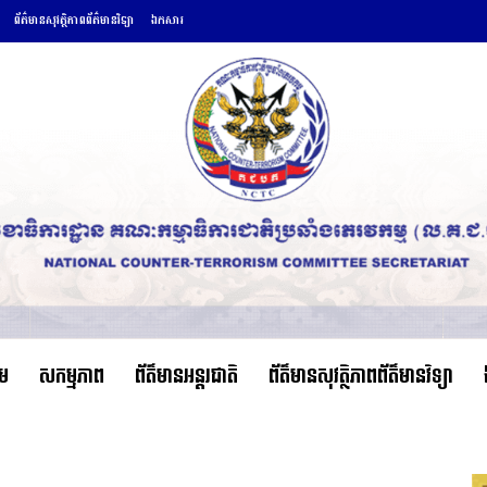
ព័ត៌មានសុវត្ថិភាពព័ត៌មានវិទ្យា
ឯកសារ
ើម
សកម្មភាព
ព័ត៌មានអន្តរជាតិ
ព័ត៌មានសុវត្ថិភាពព័ត៌មានវិទ្យា