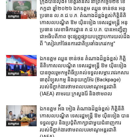
ក្រុង​បាន​លុង​៖ ខេត្ត​រតនគិរី​ នាព្រឹកថ្ងៃទី២៩ ខែ
កក្កដា ឆ្នាំ២០២៦ ឯកឧត្តម​ ឈួន ចាន់ថន អនុ
ប្រធាន ល.គ.ជ.ប.ភ. តំណាង​ដ៏ខ្ពង់ខ្ពស់​កិត្តិនីតិ
សកម្មភាព
កោសលបណ្ឌិត​ ឱម​ យ៉ិនទៀង​ ទេសរដ្ឋមន្រ្តី​ អនុ
ប្រធាន​ លេខាធិការ​ដ្ឋាន​ គ.ជ.ប.ភ​. បានអញ្ជើញ
ជាអធិបតីភាព​ ចុះផ្សព្វផ្សាយ​បញ្ជ្រាប​ការ​យល់​ដឹង​
ពី​ “សៀវភៅផែនការជាតិប្រឆាំងភេរវកម្ម”
ឯកឧត្តម ឈួន​ ចាន់ថន​ តំណាងដ៏ខ្ពង់ខ្ពស់ កិត្តិ
នីតិកោសលបណ្ឌិត ទេសរដ្ឋមន្ត្រី ឱម យ៉ិនទៀង
បានចូលរួមកម្មពិធីប្រគល់ទទួលសម្ភារ:​រាវរកសារ
សកម្មភាព
ធាតុវិទ្យុសកម្ម​ និង​នុយក្លេអ៊ែរ​ (Backpage)
របស់ទីភ្នាក់ងារថាមពលបរមាណូអន្តរជាតិ
(IAEA) តាមរយ:ក្រសួងរ៉ែ និងថាមពល​
ឯកឧត្តម អ៉ឹង អៀង តំណាងដ៏ខ្ពង់ខ្ពស់ កិត្តិនីតិ
កោសលបណ្ឌិត ទេសរដ្ឋមន្ត្រី ឱម យ៉ិនទៀង បាន
ទទួលជួប និងប្រជុំពិភាក្សាជាមួយជំនាញការ
សកម្មភាព
របស់ទីភ្នាក់ងារថាមពលបរមាណូអន្តរជាតិ
(IAEA)