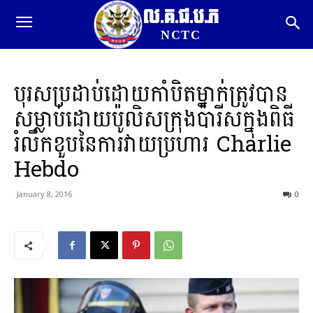
ល.គ.ជ.ប.ភ
NCTC
បុរសប្រដាប់ដោយកាំបិតម្នាក់ត្រូវបាន
សម្លាប់ដោយប៉ូលិសក្រុងប៉ារីសក្នុងពិធី
រំលឹកខួបនៃការវាយប្រហារ Charlie
Hebdo
January 8, 2016
0