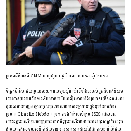
ប្រភពព័ត៌មានពី CNN ចេញផ្សាយថ្ងៃទី ០៧ ខែ​ មករា ឆ្នាំ ២០១៦
ទីក្រុងប៉ារីសដែលប្រឈមរយៈពេលមួយឆ្នាំនៃអំពើហិង្សារបស់ពួកជីហាដនិយម
នោះបានប្រឈមនឹងភាពភ័យខ្លាចជាថ្មីម្តងទៀតកាលពីថ្ងៃព្រហស្បតិ៍ខណៈដែល
ប៉ូលីសបានបាញ់សម្លាប់បុរសប្រដាប់ដោយកាំបិតម្នាក់នៅក្នុងខួបនៃការវាយ
ប្រហារ Charlie Hebdo។ រូបភាពទង់ជាតិរបស់ក្រុម ISIS ដែលបាន
បោះពុម្ពនៅលើក្រដាសត្រូវបានរកឃើញនៅលើរាងកាយរបស់បុរសម្នាក់នេះរួម
ជាមួយក្រដាសមួយសន្លឹកដែលមានអក្សសរសេរដោយដៃជាភាសាអារ៉ាប់ដែល