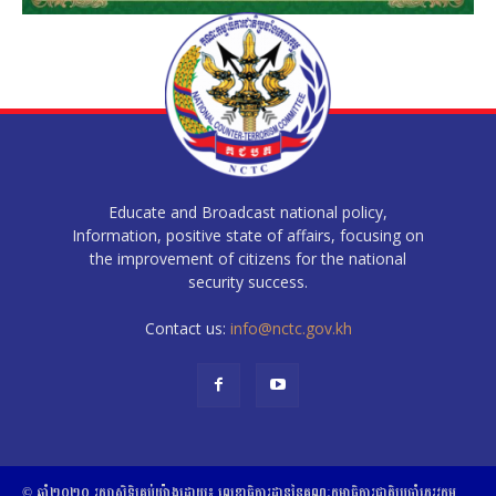
Educate and Broadcast national policy,
Information, positive state of affairs, focusing on
the improvement of citizens for the national
security success.
Contact us:
info@nctc.gov.kh
© ឆ្នាំ២០២០​ ​រក្សាសិទ្ធិ​គ្រប់យ៉ាង​ដោយ​៖​ ​លេខាធិការដ្ឋាននៃគណៈកម្មាធិការជាតិប្រចាំភេរវកម្ម