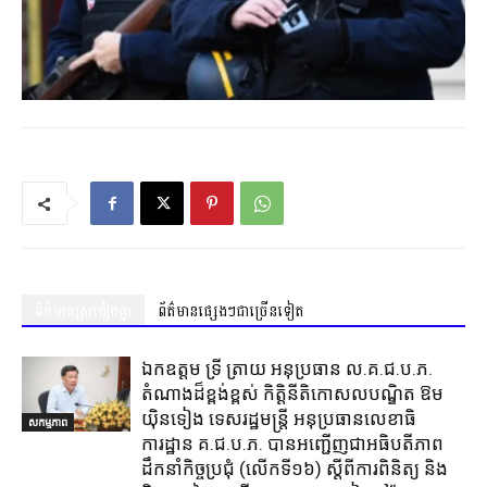
ព័ត៌មានស្រដៀងគ្នា
ព័ត៌មានផ្សេងៗជាច្រើនទៀត
ឯកឧត្តម ទ្រី ត្រាយ អនុប្រធាន ល.គ.ជ.ប.ភ.
តំណាងដ៏ខ្ពង់ខ្ពស់ កិត្តិនីតិកោសលបណ្ឌិត ឱម
យ៉ិនទៀង ទេសរដ្ឋមន្ត្រី អនុប្រធានលេខាធិ
សកម្មភាព
ការដ្ឋាន គ.ជ.ប.ភ. បានអញ្ជើញជាអធិបតីភាព
ដឹកនាំកិច្ចប្រជុំ (លេីកទី១៦) ស្តីពីការពិនិត្យ​ និង