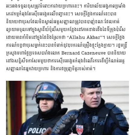
អះអាងទទួលខុសត្រូវចំពោះការវាយប្រហារនេះ។ ការិយាល័យអង្គភាពប្រឆាំង
ភេរវកម្មកំពុងតែស៊ើបអង្កេតលើបញ្ហានេះ។ សេចក្តីថ្លែងការណ៍នេះបាន
និយាយថាបុរសដែលមិនស្គាល់អត្ដសញ្ញាណត្រូវបានបាញ់ខណៈដែលគាត់
ព្យាយាមចូលទៅក្នុងស្ថានីយ៍ប៉ូលីសមួយកន្លែងនៅភាគខាងជើងនៃទីក្រុងប៉ារីស
ដោយមានកាំបិតនៅក្នុងដៃនិងស្រែកថា “Allahu Akbar”។ សេចក្តីថ្លែង
ការណ៍បន្តថាបុរសម្នាក់នេះបានបំពាក់នូវឧបករណ៍គ្រឿងផ្ទុះក្លែងក្លាយ។ រដ្ឋមន្រ្តី
ក្រសួងមហាផ្ទៃប្រទេសបារាំងលោក Bernard Cazeneuve បាននិយាយ
នៅឯសន្និសីទកាសែតមួយថាការស៊ើបអង្កេតកំពុងដំណើរការដើម្បីកំណត់អត្ត
សញ្ញាណនៃអ្នកវាយប្រហារ និងការជម្រុញចិត្តរបស់គាត់។