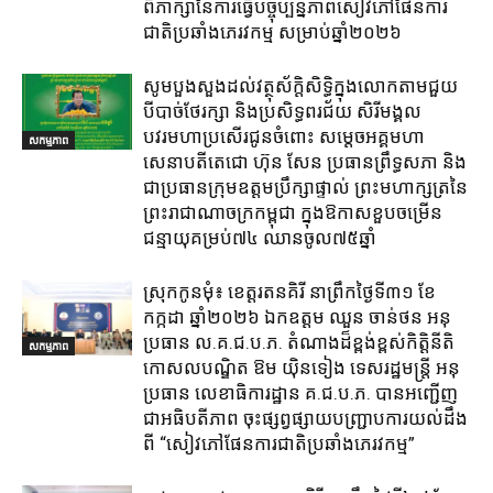
ពិភាក្សានៃការធ្វេីបច្ចុប្បន្នភាពសៀវភៅផែនការ
ជាតិប្រឆាំងភេរវកម្ម​ សម្រាប់ឆ្នាំ២០២៦​
សូមបួងសួងដល់វត្ថុស័ក្តិសិទ្ធិក្នុងលោកតាមជួយ
បីបាច់ថែរក្សា និងប្រសិទ្ធពរជ័យ សិរីមង្គល
បវរមហាប្រសើរជូនចំពោះ សម្តេចអគ្គមហា
សកម្មភាព
សេនាបតីតេជោ ហ៊ុន សែន ប្រធានព្រឹទ្ធសភា និង
ជាប្រធានក្រុមឧត្តមប្រឹក្សាផ្ទាល់ ព្រះមហាក្សត្រនៃ
ព្រះរាជាណាចក្រកម្ពុជា ក្នុងឱកាសខួបចម្រើន
ជន្មាយុគម្រប់៧៤ ឈានចូល៧៥ឆ្នាំ
ស្រុក​កូនមុំ៖ ខេត្ត​រតនគិរី​ នាព្រឹកថ្ងៃទី៣១​ ខែ
កក្កដា ឆ្នាំ២០២៦ ឯកឧត្តម​ ឈួន ចាន់ថន អនុ
ប្រធាន ល.គ.ជ.ប.ភ. តំណាង​ដ៏ខ្ពង់ខ្ពស់​កិត្តិនីតិ
សកម្មភាព
កោសលបណ្ឌិត​ ឱម​ យ៉ិនទៀង​ ទេសរដ្ឋមន្រ្តី​ អនុ
ប្រធាន​ លេខាធិការ​ដ្ឋាន​ គ.ជ.ប.ភ​. បានអញ្ជើញ
ជាអធិបតីភាព​ ចុះផ្សព្វផ្សាយ​បញ្ជ្រាប​ការ​យល់​ដឹង​
ពី​ “សៀវភៅផែនការជាតិប្រឆាំងភេរវកម្ម”