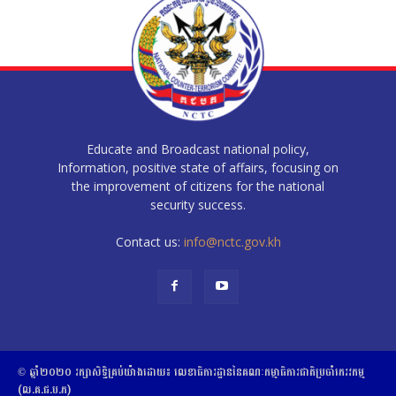
Educate and Broadcast national policy,
Information, positive state of affairs, focusing on
the improvement of citizens for the national
security success.
Contact us:
info@nctc.gov.kh
© ឆ្នាំ២០២០​ ​រក្សាសិទ្ធិ​គ្រប់យ៉ាង​ដោយ​៖​ ​លេខាធិការដ្ឋាននៃគណៈកម្មាធិការជាតិប្រចាំភេរវកម្ម
(ល.គ.ជ.ប.ភ)