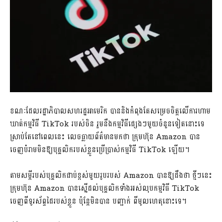
ខណៈដែល​រដ្ឋាភិបាល​ស​ហ​រដ្ឋ​អាមេរិក បាននិងកំពុង​តែ​សម្រេចចិត្ត​លើ​ការហាម
ឃាត់​កម្មវិធី TikTok របស់​ចិន រួម​នឹង​កម្មវិធីផ្សេងៗមួយចំនួនទៀត​នោះទេ
ស្រាប់តែ​នៅពេលនេះ លេច​ធ្លាយ​ព័ត៌មាន​មក​ថា ក្រុមហ៊ុន Amazon បាន
ចេញ​បំរាម​មិនឱ្យ​បុគ្គលិក​របស់ខ្លួន​ប្រើប្រាស់​កម្មវិធី TikTok ឡើយ។
តាម​សម្ដី​របស់​បុគ្គលិក​ជាប់​ខ្ពស់​មួយរូប​របស់ Amazon បានឱ្យដឹងថា ថ្មីៗនេះ
ក្រុមហ៊ុន Amazon បានស្នើ​ដល់​បុគ្គលិក​ទាំងអស់​លុប​កម្ម​វិធី TikTok
ចេញពី​ទូរស័ព្ទដៃ​របស់ខ្លួន ប៉ុន្តែ​មិនបាន បញ្ជាក់ ពី​មូលហេតុ​នោះទេ។