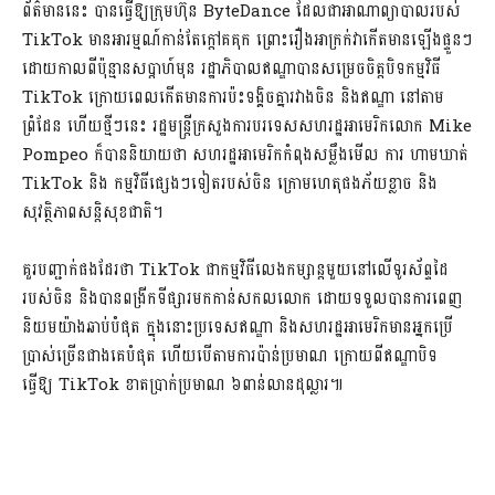
ព័ត៌មាន​នេះ បានធ្វើឱ្យ​ក្រុមហ៊ុន ByteDance ដែលជា​អាណាព្យាបាល​របស់
TikTok មាន​អារម្មណ៍​កាន់តែ​ក្ដៅគគុក ព្រោះ​រឿង​អាក្រក់​វា​កើតមានឡើងផ្ទួនៗ
ដោយ​កាលពី​ប៉ុន្មាន​សប្ដាហ៍​មុន រដ្ឋាភិបាល​ឥណ្ឌា​បានសម្រេច​ចិត្ត​បិទ​កម្មវិធី
TikTok ក្រោយពេល​កើតមាន​ការប៉ះទង្គិច​គ្នា​រវាង​ចិន និង​ឥណ្ឌា នៅតាម​
ព្រំដែន ហើយថ្មីៗនេះ រដ្ឋមន្ត្រី​ក្រសួងការបរទេស​សហរដ្ឋអាមេរិក​លោក Mike
Pompeo ក៏បាន​និយាយថា សហរដ្ឋអាមេរិក​កំពុង​សម្លឹងមើល ការ ហាមឃាត់
TikTok និង កម្មវិធីផ្សេងៗទៀត​របស់​ចិន ក្រោម​ហេតុ​ផង​ភ័យខ្លាច និង​
សុវត្ថិភាព​សន្ដិសុខ​ជាតិ។
គួរបញ្ជាក់​ផងដែរ​ថា TikTok ជា​កម្មវិធី​លេង​កម្សាន្ត​មួយ​នៅលើ​ទូរស័ព្ទដៃ​
របស់​ចិន និង​បាន​ពង្រីក​ទីផ្សារ​មកកាន់​សកលលោក ដោយ​ទទួលបាន​ការពេញ
និយម​យ៉ាង​ឆាប់​បំផុត ក្នុងនោះ​ប្រទេស​ឥណ្ឌា និង​សហរដ្ឋអាមេរិក​មាន​អ្នកប្រើ
ប្រាស់​ច្រើនជាងគេ​បំផុត ហើយ​បើតាម​ការប៉ាន់ប្រមាណ ក្រោយពី​ឥណ្ឌា​បិទ
ធ្វើឱ្យ TikTok ខាត​ប្រាក់​ប្រមាណ ៦ពាន់​លាន​ដុល្លារ៕