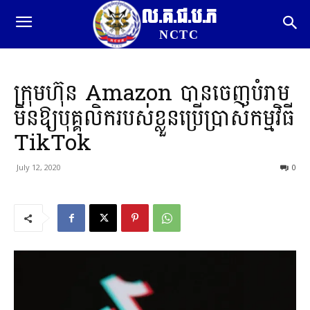
ល.គ.ជ.ប.ភ
NCTC
ក្រុមហ៊ុន Amazon បានចេញ​បំរាម​
មិនឱ្យ​បុគ្គលិក​របស់ខ្លួន​ប្រើប្រាស់​កម្មវិធី
TikTok
July 12, 2020
0