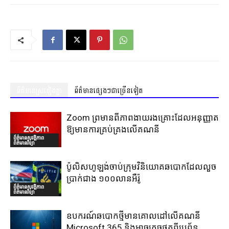
ព័ត៌មានស្រដៀងគ្នា
ព័ត៌មានផ្សេងៗជាច្រើនទៀត
Zoom ព្រមានពីភាពងាយរងគ្រោះដែលអនុញ្ញាត
ឱ្យមានការគ្រប់គ្រងលើគណនី
ព័ត៌មានសុវត្ថិភាព
ព័ត៌មានវិទ្យា
ប៉ូលិសហូឡង់ចាប់ក្រុមវិនិយោគឆបោកដែលលួច
ប្រាក់ជាង ១០០លានអឺរ៉ូ
ព័ត៌មានសុវត្ថិភាព
ព័ត៌មានវិទ្យា
ឧបករណ៍ឆបោកថ្មីមានគោលដៅលើគណនី
Microsoft 365 និងអាចគេចផុតពីប្រព័ន្ធ