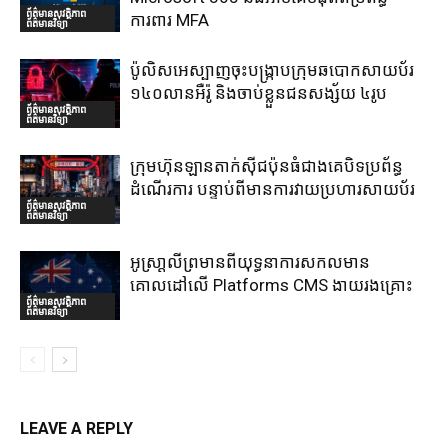
ព័ត៌មានសុវត្ថិភាព
ការពារ MFA
ព័ត៌មានវិទ្យា
ប៉ូលិសអេស្បាញចុះបង្រ្កាបក្រុមឆបោកសាយប័រ
១៤០លានអឺរ៉ូ និងចាប់ខ្លួនជនសង្ស័យ ៤រូប
ព័ត៌មានសុវត្ថិភាព
ព័ត៌មានវិទ្យា
ក្រុមហ៊ុនឡានតាក់ស៊ីជប៉ុនធំជាងគេបិទប្រព័ន្ធ
ដំណើរការ បន្ទាប់ពីមានការវាយប្រហារសាយប័រ
ព័ត៌មានសុវត្ថិភាព
ព័ត៌មានវិទ្យា
អូស្រា្តលីព្រមានពីយុទ្ធនាការសកលមាន
គោលដៅលើ Platforms CMS ងាយរងគ្រោះ
ព័ត៌មានសុវត្ថិភាព
ព័ត៌មានវិទ្យា
LEAVE A REPLY