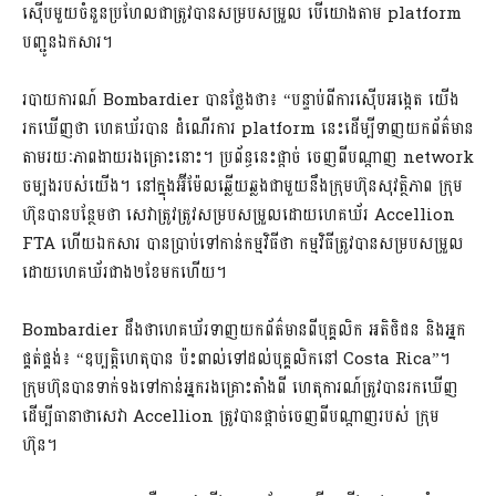
ស៊ើប​មួយចំនួន​ប្រហែលជា​ត្រូវបាន​សម្របសម្រួល បើ​យោងតាម platform
បញ្ជូន​ឯកសារ។
របាយការណ៍ Bombardier បាន​ថ្លែងថា៖ “បន្ទាប់ពី​ការស៊ើបអង្កេត យើង​
រកឃើញថា ហេ​គ​ឃ័​របា​ន ដំណើរការ platform នេះ​ដើម្បី​ទាញយក​ព័ត៌មាន​
តាមរយៈ​ភាព​ងាយ​រងគ្រោះ​នោះ។ ប្រព័ន្ធ​នេះ​ផ្តាច់ ចេញពី​បណ្តាញ network
ចម្បង​របស់​យើង។ នៅក្នុង​អ៊ី​ម៉ែ​ល​ឆ្លើយឆ្លង​ជាមួយនឹង​ក្រុមហ៊ុន​សុវត្ថិភាព ក្រុម
ហ៊ុន​បាន​បន្ថែមថា សេវា​ត្រូវ​ត្រូវ​សម្របសម្រួល​ដោយ​ហេ​គ​ឃ័​រ Accellion
FTA ហើយ​ឯកសារ បាន​ប្រាប់​ទៅកាន់​កម្មវិធី​ថា កម្មវិធី​ត្រូវបាន​សម្របសម្រួល​
ដោយ​ហេ​គ​ឃ័​រ​ជាង២ខែ​មកហើយ។
Bombardier ដឹងថា​ហេ​គ​ឃ័​រ​ទាញយក​ព័ត៌មាន​ពី​បុគ្គលិក អតិថិជន និង​អ្នក
ផ្គត់ផ្គង់៖ “ឧប្បត្តិហេតុ​បាន ប៉ះពាល់​ទៅដល់​បុគ្គលិក​នៅ Costa Rica”។
ក្រុមហ៊ុន​បាន​ទាក់ទង​ទៅកាន់​អ្នករងគ្រោះ​តាំងពី ហេតុការណ៍​ត្រូវបាន​រកឃើញ
ដើម្បី​ធានាថា​សេវា Accellion ត្រូវបាន​ផ្តាច់​ចេញពី​បណ្តាញ​របស់ ក្រុម
ហ៊ុន។