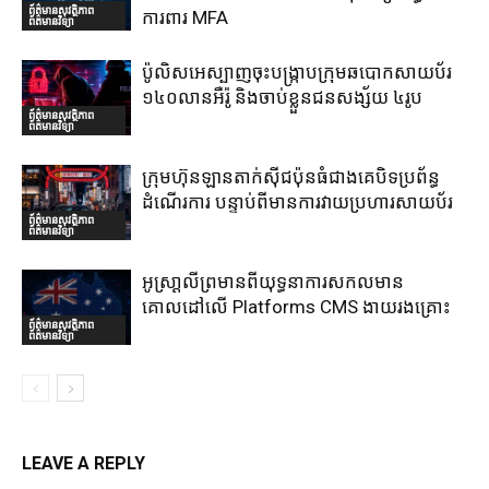
ព័ត៌មានសុវត្ថិភាព
ការពារ MFA
ព័ត៌មានវិទ្យា
ប៉ូលិសអេស្បាញចុះបង្រ្កាបក្រុមឆបោកសាយប័រ
១៤០លានអឺរ៉ូ និងចាប់ខ្លួនជនសង្ស័យ ៤រូប
ព័ត៌មានសុវត្ថិភាព
ព័ត៌មានវិទ្យា
ក្រុមហ៊ុនឡានតាក់ស៊ីជប៉ុនធំជាងគេបិទប្រព័ន្ធ
ដំណើរការ បន្ទាប់ពីមានការវាយប្រហារសាយប័រ
ព័ត៌មានសុវត្ថិភាព
ព័ត៌មានវិទ្យា
អូស្រា្តលីព្រមានពីយុទ្ធនាការសកលមាន
គោលដៅលើ Platforms CMS ងាយរងគ្រោះ
ព័ត៌មានសុវត្ថិភាព
ព័ត៌មានវិទ្យា
LEAVE A REPLY