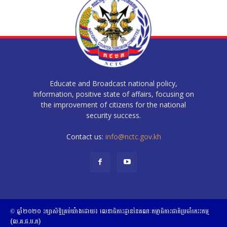
Educate and Broadcast national policy,
Information, positive state of affairs, focusing on
the improvement of citizens for the national
security success.
Contact us:
info@nctc.gov.kh
© ឆ្នាំ២០២០​ ​រក្សាសិទ្ធិ​គ្រប់យ៉ាង​ដោយ​៖​ ​លេខាធិការដ្ឋាននៃគណៈកម្មាធិការជាតិប្រចាំភេរវកម្ម
(ល.គ.ជ.ប.ភ)