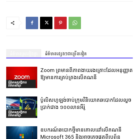
ព័ត៌មានស្រដៀងគ្នា
ព័ត៌មានផ្សេងៗជាច្រើនទៀត
Zoom ព្រមានពីភាពងាយរងគ្រោះដែលអនុញ្ញាត
ឱ្យមានការគ្រប់គ្រងលើគណនី
ព័ត៌មានសុវត្ថិភាព
ព័ត៌មានវិទ្យា
ប៉ូលិសហូឡង់ចាប់ក្រុមវិនិយោគឆបោកដែលលួច
ប្រាក់ជាង ១០០លានអឺរ៉ូ
ព័ត៌មានសុវត្ថិភាព
ព័ត៌មានវិទ្យា
ឧបករណ៍ឆបោកថ្មីមានគោលដៅលើគណនី
Microsoft 365 និងអាចគេចផុតពីប្រព័ន្ធ