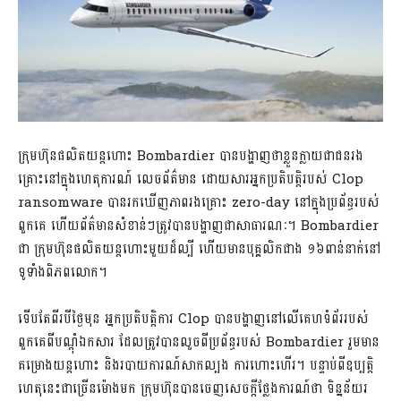
ក្រុមហ៊ុន​ផលិត​យន្តហោះ Bombardier បាន​បង្ហាញថា​ខ្លួន​ក្លាយជា​ជនរង
គ្រោះ​នៅក្នុង​ហេតុការណ៍ លេច​ព័ត៌មាន ដោយសារ​អ្នកប្រតិបត្តិ​របស់ Clop
ransomware បាន​រកឃើញ​ភាព​រងគ្រោះ zero-day នៅក្នុង​ប្រព័ន្ធ​របស់​
ពួកគេ ហើយ​ព័ត៌មានសំខាន់ៗត្រូវបាន​បង្ហាញ​ជា​សាធារណៈ។ Bombardier
ជា ក្រុមហ៊ុន​ផលិត​យន្តហោះ​មួយ​ដ៏​ល្បី ហើយ​មាន​បុគ្គលិក​ជាង ១៦ពាន់​នាក់​នៅ​
ទូទាំង​ពិភពលោក។
ទើបតែ​ពីរ​បី​ថ្ងៃមុន អ្នក​ប្រតិបត្តិការ Clop បានបង្ហាញ​នៅលើ​គេហទំព័រ​របស់​
ពួកគេ​ពី​បណ្តុំ​ឯកសារ ដែល​ត្រូវបាន​លួច​ពី​ប្រព័ន្ធ​របស់ Bombardier រួមមាន​
គម្រោង​យន្តហោះ និង​របាយការណ៍​សាកល្បង ការហោះហើរ។ បន្ទាប់ពី​ឧប្បត្តិ​
ហេតុនេះ​ជាច្រើន​ម៉ោង​មក ក្រុមហ៊ុន​បានចេញ​សេចក្តីថ្លែងការណ៍​ថា ទិន្នន័យរ​