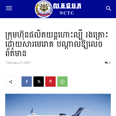
ល.គ.ជ.ប.ភ
NCTC
ក្រុមហ៊ុន​ផលិត​យន្តហោះ​ល្បី រងគ្រោះ​
ដោយសារ​មេរោគ បណ្តាលឱ្យ​លេច​
ព័ត៌មាន
February 27, 2021
0