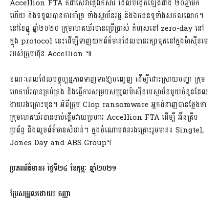
Accellion FTA គឺជា​សេវា​ផ្ញើ​ឯកសារ ដែល​បង្កើតឡើង​ជាង ២០ឆ្នាំ​មក
ហើយ និង​ទទួលបាន​ការគាំទ្រ ទាំង​ស្ថាប័នរដ្ឋ និង​ឯកជន​ទូទាំង​សកលលោក។
នៅ​ខែ​ឆ្នូ ឆ្នាំ២០២០ ក្រុម​ហេ​គ​ឃ័​រ​បាន​ប្រើប្រាស់ កំហុស​នៅ zero-day នៅ
ក្នុង protocol នេះ​ដើម្បី​ទាញយក​ព័ត៌មាន​ដែល​បាន​រក្សាទុក​នៅក្នុង​ម៉ាស៊ីន​មេ
របស់​ក្រុមហ៊ុន Accellion ៕
ខណៈពេលដែល​បច្ចុប្បន្ន​ភាព​ទាញ​ទារ​ឱ្យ​បញ្ចេញ ដើម្បី​ដោះស្រាយ​បញ្ហា ក្រុម​
ហេ​គ​ឃ័​រ​បាន​គ្រប់គ្រង និង​ធ្វើការ​សម្របសម្រួល​ម៉ាស៊ីន​មេ​ស្ថាប័ន​មួយចំនួន​ដែល​
ងាយ​រងគ្រោះ​មុន។ អំពី​ក្រុម Clop ransomware អ្នកជំនាញ​បាន​ថ្លែងថា
ក្រុម​ហេ​គ​ឃ័​រ​បានចាប់ផ្តើម​វាយប្រហារ Accellion FTA ដើម្បី អ៊ី​ន​គ្រីប​
ប្រព័ន្ធ និង​លួច​ព័ត៌មានសំខាន់។ ក្នុងចំណោម​ជនរងគ្រោះ​រួមមាន៖ Singtel,
Jones Day and ABS Group។
ប្រភពព័ត៌មាន៖ ថ្ងៃទី២៤ ខែកុម្ភៈ ឆ្នាំ២០២១
ប្រែ​សម្រួល​ដោយ៖ កញ្ញា