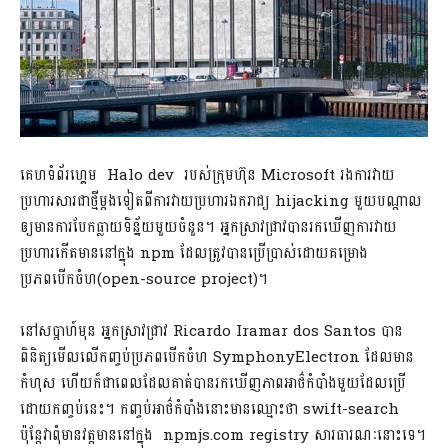
គេហទំព័រហ្គេម Halo dev របស់ក្រុមហ៊ុន Microsoft រងការវាយ
ប្រហារសារជាថ្មីម្តងទៀតពីការវាយប្រហារឯករាជ្យ​ hijacking មួយបណ្តាល
ឲ្យមានការបែកធ្លាយទិន្ន័យមួយចំនួន។ អ្នកស្រាវជ្រាវបានរកឃើញការវាយ
ប្រហារកើតមាននៅក្នុង npm ដែលត្រូវបានប្រើប្រាស់ដោយគម្រោង
ប្រភពបើកចំហ(open-source project)។
នៅសប្តាហ៍មុន អ្នកស្រាវជ្រាវ Ricardo Iramar dos Santos បាន
ពិនិត្យមើលលើកញ្ចប់ប្រភពបើកចំហ SymphonyElectron ដែលមាន
កំហុស ហើយក៏ជាពេលដែលគាត់បានរកឃើញភាពអាថ៌កំបាំងមួយដែលប្រើ
ដោយកញ្ចប់នេះ។ កញ្ចប់អាថ៌កំបាំងនោះមានឈ្មោះថា swift-search ​
ប៉ុន្តែវាពុំមានវត្តមាននៅក្នុង npmjs.com registry សារធារណៈនោះទេ។