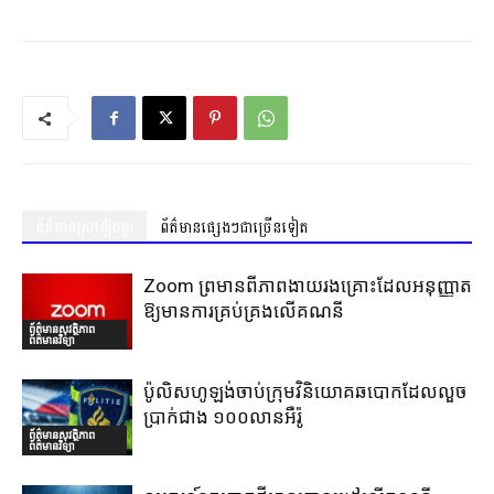
ព័ត៌មានស្រដៀងគ្នា
ព័ត៌មានផ្សេងៗជាច្រើនទៀត
Zoom ព្រមានពីភាពងាយរងគ្រោះដែលអនុញ្ញាត
ឱ្យមានការគ្រប់គ្រងលើគណនី
ព័ត៌មានសុវត្ថិភាព
ព័ត៌មានវិទ្យា
ប៉ូលិសហូឡង់ចាប់ក្រុមវិនិយោគឆបោកដែលលួច
ប្រាក់ជាង ១០០លានអឺរ៉ូ
ព័ត៌មានសុវត្ថិភាព
ព័ត៌មានវិទ្យា