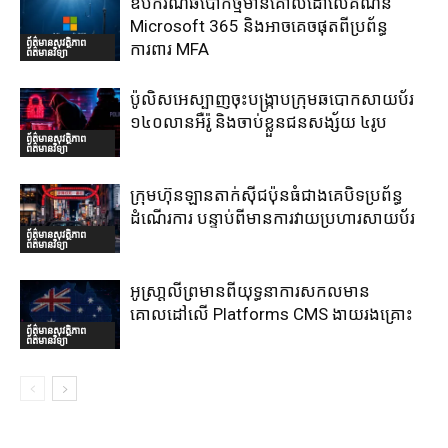
ឧបករណ៍ឆបោកថ្មីមានគោលដៅលើគណនី
Microsoft 365 និងអាចគេចផុតពីប្រព័ន្ធ
ព័ត៌មានសុវត្ថិភាព
ការពារ MFA
ព័ត៌មានវិទ្យា
ប៉ូលិសអេស្បាញចុះបង្រ្កាបក្រុមឆបោកសាយប័រ
១៤០លានអឺរ៉ូ និងចាប់ខ្លួនជនសង្ស័យ ៤រូប
ព័ត៌មានសុវត្ថិភាព
ព័ត៌មានវិទ្យា
ក្រុមហ៊ុនឡានតាក់ស៊ីជប៉ុនធំជាងគេបិទប្រព័ន្ធ
ដំណើរការ បន្ទាប់ពីមានការវាយប្រហារសាយប័រ
ព័ត៌មានសុវត្ថិភាព
ព័ត៌មានវិទ្យា
អូស្រា្តលីព្រមានពីយុទ្ធនាការសកលមាន
គោលដៅលើ Platforms CMS ងាយរងគ្រោះ
ព័ត៌មានសុវត្ថិភាព
ព័ត៌មានវិទ្យា