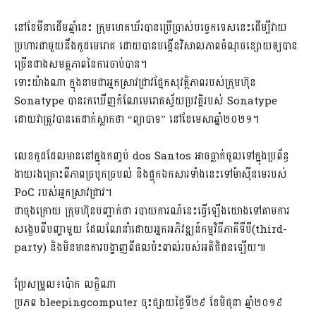
នៅខែមីនាដើមឆ្នាំនេះ ក្រុមហេគឃ័របានប្រើប្រាស់បច្ចេកទេសនេះដើម្បីវាយ
ប្រហារជាមួយនឹងកូដមេរោគ ដោយបានបង្កើនវិសាលភាពចំណុចខ្សោយឲ្យបាន
ច្រើនជាងសមត្ថភាពនៃការចាប់បាន។​
ទោះយ៉ាងណា ក្នុងនាមជាអ្នកស្រាវជ្រាវផ្នែកសុវត្ថិភាពរបស់ក្រុមហ៊ុន
Sonatype បានរកឃើញកំណែមេរោគស្វ័យប្រវត្តិរបស់ Sonatype
ដោយវាត្រូវបានគេដាក់ស្លាកថា “ព្យាបាទ” នៅខែមេសាឆ្នាំ២០២១។​
លេខកូដដែលមាននៅក្នុងកញ្ចប់ dos Santos អាចធ្លាក់ចូលទៅក្នុងប្រព័ន្ធ
ងាយរងគ្រោះពីភាពច្របូកច្របល់ និងផ្ទុកឯកសារទាំងនេះទៅម៉ាស៊ីនមេរបស់
PoC របស់អ្នកស្រាវជ្រាវ។
ជាចុងក្រោយ ក្រុមហ៊ុនបញ្ជាក់ថា របាយការណ៍នេះធ្វើឡើងយោងទៅតាមការ
សង្ខេបពីបញ្ហាមួយ ដែលណែនាំដោយអ្នកអភិវឌ្ឍន៍កម្មវិធីភាគីទីបី(third-
party) និងមិនមានការបង្ហាញពីផលប៉ះពាល់របស់អតិថិជនឡើយ៕
ប្រែសម្រួល៖ប៉ោក លក្ខិណា
ប្រភព bleepingcomputer ចុះផ្សាយថ្ងៃទី២៩ ខែមិថុនា ឆ្នាំ២០១៩