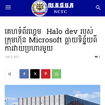
ល.គ.ជ.ប.ភ
NCTC
គេហទំព័រហ្គេម Halo dev របស់
ក្រុមហ៊ុន Microsoft ធ្លាយទិន្ន័យពី
ការវាយប្រហារមួយ
July 3, 2021
0