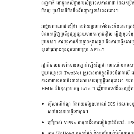
ធញ្ញជាតិ នៅក្នុងកសិដ្ឋានរបស់ប្រទេសកាណាដា ដែលកម្រិ
មិនល្អ ប្រសិនបើមិនដឹងពីបញ្ហាឱ្យទាន់ពេលនោះ។
អាជ្ញាធរកាណាដាជឿថា ការវាយប្រហារទាំងនេះមិនបានគ្រ
បំណងធ្វើឱ្យប្រព័ន្ធផ្សព្វផ្សាយមានការភ្ញាក់ផ្អើល ធ្វើឱ្យខូច
ប្រទេស។ ការបង្កភាពភ័យខ្លាចក្នុងសង្គម និងការបង្កើត
ទូទៅត្រូវបានចូលរួមដោយក្រុម APTs។
រដ្ឋាភិបាលអាមេរិកបានបញ្ជាក់ឡើងវិញថា ហេគឃ័របរទេសមា
មួយឈ្មោះថា TwoNet ត្រូវបានចាប់ខ្លួនពីបទបំពានល
កាណាដារងផលប៉ះពាល់ដោយសារឧប្បត្តិហេតុនេះទេ កា
HMIs និងឧស្សាហកម្ម IoTs ។ ឆ្លើយតបទៅនឹងឧប្បត្តិហេត
ធ្វើសារពើភ័ណ្ឌ និងវាយតម្លៃឧបករណ៍ ICS ដែលអាចចូ
តាមដែលអាចធ្វើទៅបាន។
ប្រើប្រាស់ VPNs ជាមួយនឹងការផ្ទៀងផ្ទាត់ពីរជាន់, IP
តាម (Follow) អ្នកផ្គត់ផ្គង់ និងការណែនាំអំពីមជ្ឈម