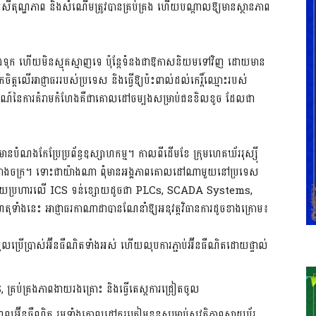
តសីតុណ្ហភាព និងសំណើមត្រូវបានគ្រប់គ្រង ហើយបណ្តាលឱ្យមានស្ថានភាព
ោងទុក ហើយមិនស្មុគស្មាញទេ ប៉ុន្តែទំនងជាឱកាសនិយមទៅវិញ ដោយមាន
ទំនុកចិត្តលើអាជ្ញាធររបស់ប្រទេស និងធ្វើឱ្យប៉ះពាល់ដល់កេរ្តិ៍ឈ្មោះរបស់
អារម្មណ៍នៃការគំរាមកំហែងគឺជាគោលដៅចម្បងសម្រាប់ជនខិលខូច ដែលជា
នបំណងកែប្រែប្រព័ន្ធឧស្សាហកម្ម។ កាលពីដើមខែ ក្រុមហេគឃ័ររុស្ស៊ី
ើ រោងចក្រ។ ទោះជាយ៉ាងណា ពុំមានអង្គភាពគោលដៅណាមួយនៅប្រទេស
រវាយប្រហារលើ ICS ទន់ខ្សោយដូចជា PLCs, SCADA Systems,
ុទាំងនេះ អាជ្ញាធរកាណាដាបានណែនាំឱ្យអនុវត្តវិធានការដូចខាងក្រោម៖
លប្រើប្រាស់អ៊ីនធឺណិតទាំងអស់ ហើយលុបការភ្ជាប់អ៊ីនធឺណិតដោយផ្ទាល់
S, គ្រប់គ្រងភាពងាយរងគ្រោះ និងធ្វើតេស្តការជ្រៀតចូល
ណ្ឌលអ៊ីនធឺណិត រួមទាំងគោលដៅគួរត្រៀមខ្លួនសម្រាប់សុវត្ថិភាពសាយប័រ