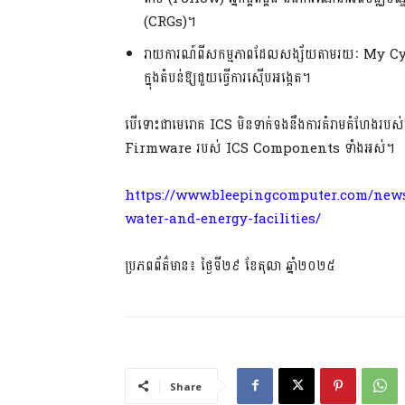
(CRGs)។
រាយការណ៍ពីសកម្មភាពដែលសង្ស័យតាមរយៈ My C
ក្នុងតំបន់ឱ្យជួយធ្វើការស៊ើបអង្កេត។
បើទោះជាមេរោគ ICS មិនទាក់ទងនឹងការគំរាមគំហែងរបស់ក្រុមហេគ
Firmware របស់ ICS Components ទាំងអស់។
https://www.bleepingcomputer.com/news
water-and-energy-facilities/
ប្រភពព័ត៌មាន៖ ថ្ងៃទី២៩ ខែតុលា ឆ្នាំ២០២៥
Share