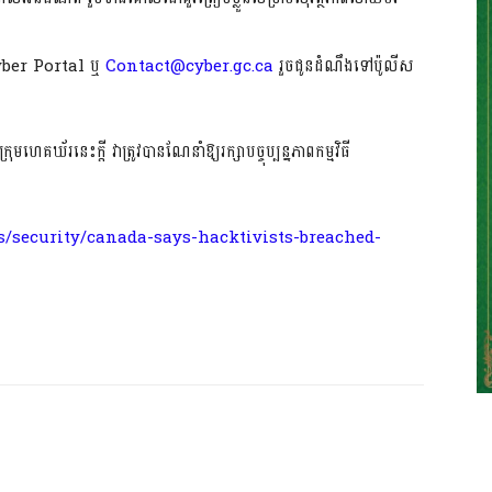
yber Portal ឬ
Contact@cyber.gc.ca
រួចជូនដំណឹងទៅប៉ូលីស
ឃ័រនេះក្តី វាត្រូវបានណែនាំឱ្យរក្សាបច្ចុប្បន្នភាពកម្មវិធី
/security/canada-says-hacktivists-breached-