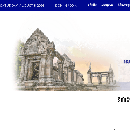
ទំព័រដើម
សកម្មភាព
ព័ត៌មានអន្ត
SATURDAY, AUGUST 8, 2026
SIGN IN / JOIN
ទំព័រដ