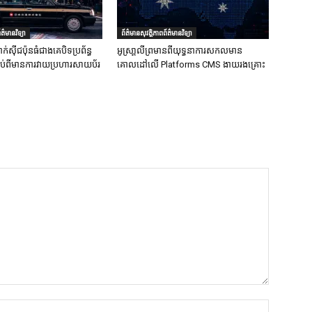
ត៌មានវិទ្យា
ព័ត៌មានសុវត្ថិភាពព័ត៌មានវិទ្យា
ក់ស៊ីជប៉ុនធំជាងគេបិទប្រព័ន្ធ
អូស្រា្តលីព្រមានពីយុទ្ធនាការសកលមាន
ទាប់ពីមានការវាយប្រហារសាយប័រ
គោលដៅលើ Platforms CMS ងាយរងគ្រោះ