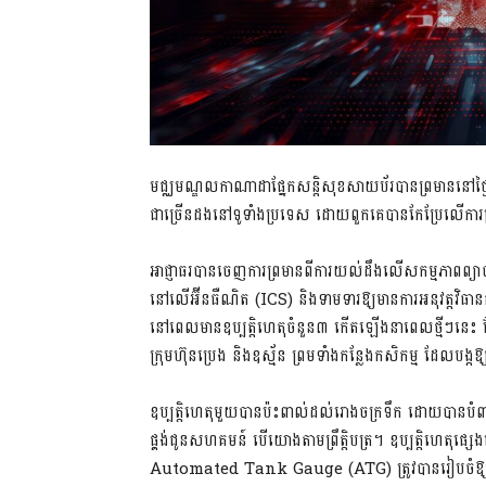
មជ្ឈមណ្ឌលកាណាដាផ្នែកសន្តិសុខសាយប័របានព្រមាននៅថ្ងៃន
ជាច្រើនដងនៅទូទាំងប្រទេស ដោយពួកគេបានកែប្រែលើការគ្
អាជ្ញាធរបានចេញការព្រមានពីការយល់ដឹងលើសកម្មភាពព្យ
នៅលើអ៊ីនធឺណិត (ICS) និងទាមទារឱ្យមានការអនុវត្តវិធានកា
នៅពេលមានឧប្បត្តិហេតុចំនួន៣ កើតឡើងនាពេលថ្មីៗនេះ ដែលហ
ក្រុមហ៊ុនប្រេង និងឧស្ម័ន ព្រមទាំងកន្លែងកសិកម្ម ដែលបង
ឧប្បត្តិហេតុមួយបានប៉ះពាល់ដល់រោងចក្រទឹក ដោយបានបំពានល
ផ្គង់ជូនសហគមន៍ បើយោងតាមព្រឹត្តិបត្រ។ ឧប្បត្តិហេតុផ្សេង
Automated Tank Gauge (ATG) ត្រូវបានរៀបចំឱ្យមានការ