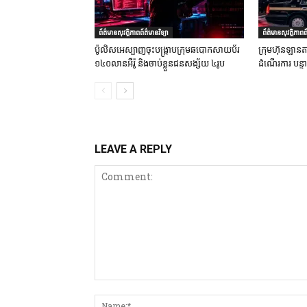
ព័ត៌មានសុវត្ថិភាពព័ត៌មានវិទ្យា
ព័ត៌មានសុវត្ថិភាពព័
ប៉ូលិសអេស្បាញចុះបង្រ្កាបក្រុមឆបោកសាយប័រ
ក្រុមហ៊ុនឡានតា
១៤០លានអឺរ៉ូ និងចាប់ខ្លួនជនសង្ស័យ ៤រូប
ដំណើរការ បន្
LEAVE A REPLY