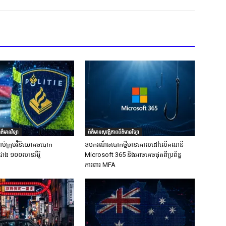
ត៌មានវិទ្យា
ព័ត៌មានសុវត្ថិភាពព័ត៌មានវិទ្យា
ាប់ក្រុមវិនិយោគឆបោក
ឧបករណ៍ឆបោកថ្មីមានគោលដៅលើគណនី
ជាង ១០០លានអឺរ៉ូ
Microsoft 365 និងអាចគេចផុតពីប្រព័ន្ធ
ការពារ MFA