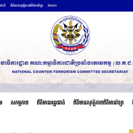
រជាតិ
ព័ត៌មានសុវត្ថិភាពព័ត៌មានវិទ្យា
ឯកសារ
ើម
សកម្មភាព
ព័ត៌មានអន្តរជាតិ
ព័ត៌មានសុវត្ថិភាពព័ត៌មានវិទ្យា