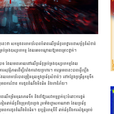
េះថា សកម្មជនហេគឃ័របានបំពានលើប្រព័ន្ធហេដ្ឋារចនាសម្ព័ន្ធដ៏សំខាន់
រប់គ្រងឧស្សាហកម្ម ដែលអាចបណ្តាលឱ្យមានគ្រោះថ្នាក់។
ាបាទ ដែលមានគោលដៅលើប្រព័ន្ធគ្រប់គ្រងឧស្សាហកម្មដែល
រសុវត្ថិភាពដើម្បីរារាំងការវាយប្រហារ។ ការព្រមាននេះបានធ្វើឡើង
េគឃ័របានជ្រៀតចូលក្នុងប្រព័ន្ធសំខាន់ៗ នៅកន្លែងប្រព្រឹត្តកម្មទឹក
្កឱ្យមានការរំខាន ការជូនដំណឹងមិនពិត និងហានិភ័យ។
ើកម្រិតគុណភាពទឹក និងនាំឱ្យសេវាកម្មធ្លាក់ចុះចំពោះការផ្គត់
ទៀតពាក់ព័ន្ធនឹងក្រុមហ៊ុនប្រេង រួមទាំងហ្គាសកាណាដា ដែលប្រព័ន្ធ
ជូនដំណឹងមិនពិត។ ឧប្បត្តិហេតុទីបី ពាក់ព័ន្ធនឹងការសំងួតគ្រាប់