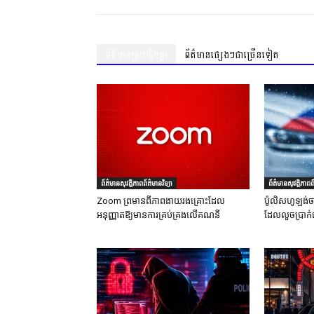
ព័ត៌មានស្រដៀងគ្នា
ព័ត៌មានផ្សេងៗជាច្រើនទៀត
ព័ត៌មានសុវត្ថិភាពព័ត៌មានវិទ្យា
ព័ត៌មានសុវត្ថិភាពព័
Zoom ព្រមានពីភាពងាយរងគ្រោះដែល
ប៉ូលិសហូឡង់ច
អនុញ្ញាតឱ្យមានការគ្រប់គ្រងលើគណនី
ដែលលួចប្រាក់