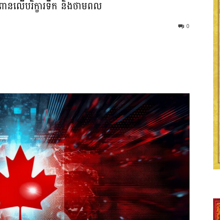
ពានលើបរិក្ខារទឹក និងថាមពល
0