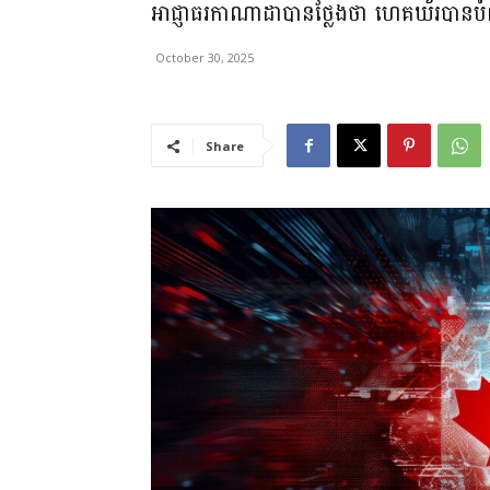
អាជ្ញាធរកាណាដាបានថ្លែងថា ហេគឃ័របានបំ
October 30, 2025
Share