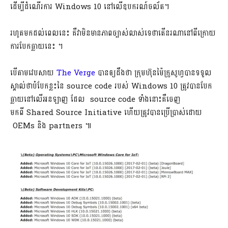
ដើម្បីដំណើរការ Windows 10​ នៅលើ​ឧបករណ៍ចល័ត។
រហូតមកដល់ពេលនេះ​ គឺវាមិនមានភាពច្បាស់លាស់ទេថាតើនរណានៅពីក្រោយ
ការបែកធ្លាយនេះ ។
បើតាមវេបសាយ
The Verge
បានឲ្យដឹងថា ក្រុមហ៊ុនម៉ៃក្រូសូហ្វបានទទួល
ស្គាល់ថាបំបែកខ្លះនៃ source code របស់ Windows 10​ ត្រូវបានបែក
ធ្លាយនៅលើអនឡាញ ដែល source code ទាំងនោះគឺចេញ
មកពី Shared Source Initiative ហើយត្រូវបានប្រើប្រាស់ដោយ
OEMs និង partners ៕