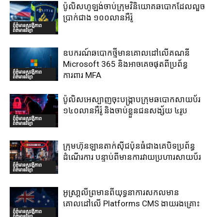
ប៉ូលិសហូឡង់ចាប់ក្រុមវិនិយោគឆបោកដែលលួច
ប្រាក់ជាង ១០០លានអឺរ៉ូ
ព័ត៌មានសុវត្ថិភាព
ព័ត៌មានវិទ្យា
ឧបករណ៍ឆបោកថ្មីមានគោលដៅលើគណនី
Microsoft 365 និងអាចគេចផុតពីប្រព័ន្ធ
ព័ត៌មានសុវត្ថិភាព
ការពារ MFA
ព័ត៌មានវិទ្យា
ប៉ូលិសអេស្បាញចុះបង្រ្កាបក្រុមឆបោកសាយប័រ
១៤០លានអឺរ៉ូ និងចាប់ខ្លួនជនសង្ស័យ ៤រូប
ព័ត៌មានសុវត្ថិភាព
ព័ត៌មានវិទ្យា
ក្រុមហ៊ុនឡានតាក់ស៊ីជប៉ុនធំជាងគេបិទប្រព័ន្ធ
ដំណើរការ បន្ទាប់ពីមានការវាយប្រហារសាយប័រ
ព័ត៌មានសុវត្ថិភាព
ព័ត៌មានវិទ្យា
អូស្រា្តលីព្រមានពីយុទ្ធនាការសកលមាន
គោលដៅលើ Platforms CMS ងាយរងគ្រោះ
ព័ត៌មានសុវត្ថិភាព
ព័ត៌មានវិទ្យា