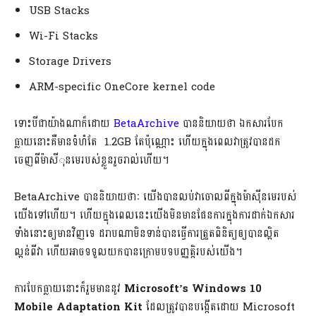
USB Stacks
Wi-Fi Stacks
Storage Drivers
ARM-specific OneCore kernel code
ទោះបីជាយ៉ាងណាក៏ដោយ
BetaArchive
​ បាននិយាយថា ឯកសារបែក
ធ្លាយនោះគឺមានទំហំតែ 1.2GB តែប៉ុណ្ណោះ ហើយក្នុងពេលវាត្រូវបានដក
ចេញពីម៉ាសីុនមេរបស់ខ្លួនរួចរាល់ហើយ។
BetaArchive បាននិយាយថាៈ យើងបានលប់វាចោលពីក្នុងម៉ាស៊ីនមេរបស់
យើងទៅហើយ។ ហើយក្នុងពេលនេះយើងមិនមានផែនការក្នុងការដាក់ឯកសារ
ទាំងនោះឲ្យមានវិញទេ ដរាបណាមិនទាន់បានធ្វើការត្រួតពិនិត្យឲ្យបានល្អិត
ល្អន់ពីវា ហើយអាចទទួលយកបានក្រោមបទបញ្ញត្តិរបស់យើង។
ការបែកធ្លាយនោះក៏រួមមាននូវ
Microsoft’s Windows 10
Mobile Adaptation Kit​
ដែលត្រូវបានបង្កើតដោយ Microsoft