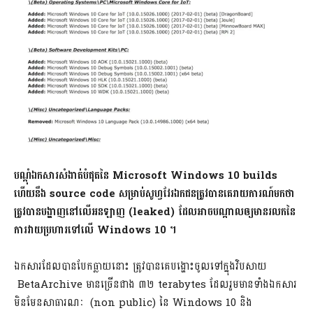
បណ្តុំឯកសារសំងាត់បំផុតនៃ
Microsoft Windows 10 builds​
ហើយនឹង source code សម្រាប់សូហ្វវែរឯកជនត្រូវបានគេរាយការណ៍មកថា
ត្រូវបានបង្ហាញនៅលើអនឡាញ​ (leaked) ដែលអាចបណ្តាលឲ្យមានរលកនៃ
ការវាយប្រហារទៅលើ Windows 10​ ។​
ឯកសារដែលបានបែកធ្លាយនោះ ត្រូវបានគេបង្ហោះចូលទៅក្នុងវិបសាយ​
BetaArchive មានច្រើនជាង ៣២ terabytes ដែលរួមមានទាំងឯកសារ
មិនមែនសាធារណៈ (non public) នៃ​ Windows 10 និង​