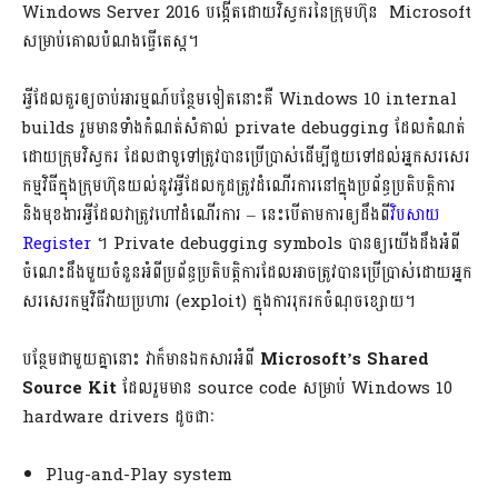
Windows Server 2016 បង្កើតដោយវិស្វករនៃក្រុមហ៊ុន Microsoft
សម្រាប់គោលបំណងធ្វើតេស្ត។
អ្វីដែលគួរឲ្យចាប់អារម្មណ៍បន្ថែមទៀតនោះគឺ Windows 10 internal
builds រួមមានទាំងកំណត់សំគាល់ private debugging ដែលកំណត់
ដោយក្រុមវិស្វករ ដែលជាទូទៅត្រូវបានប្រើប្រាស់ដើម្បីជួយទៅដល់អ្នកសរសេរ
កម្មវិធីក្នុងក្រុមហ៊ុនយល់នូវអ្វីដែលកូដត្រូវដំណើរការនៅក្នុងប្រព័ន្ធប្រតិបត្តិការ
និងមុខងារអ្វីដែលវាត្រូវហៅដំណើរការ​ – នេះបើតាមការឲ្យដឹងពី
វិបសាយ
Register
។ Private debugging symbols​ បានឲ្យយើងដឹងអំពី
ចំណេះដឹងមួយចំនួនអំពីប្រព័ន្ធប្រតិបត្តិការដែលអាចត្រូវបានប្រើប្រាស់ដោយអ្នក
សរសេរកម្មវិធីវាយប្រហារ​ (exploit) ក្នុងការរុករកចំណុចខ្សោយ។
បន្ថែមជាមួយគ្នានោះ វាក៏មានឯកសារអំពី
Microsoft’s Shared
Source Kit
ដែលរួមមាន source code សម្រាប់ Windows 10
hardware drivers ដូចជាៈ
Plug-and-Play system