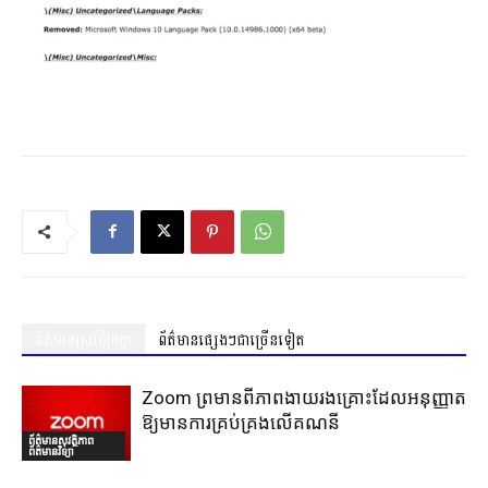
ព័ត៌មានស្រដៀងគ្នា
ព័ត៌មានផ្សេងៗជាច្រើនទៀត
Zoom ព្រមានពីភាពងាយរងគ្រោះដែលអនុញ្ញាត
ឱ្យមានការគ្រប់គ្រងលើគណនី
ព័ត៌មានសុវត្ថិភាព
ព័ត៌មានវិទ្យា