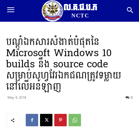
ល.គ.ជ.ប.ភ
NCTC
បណ្តុំឯកសារសំងាត់បំផុតនៃ
Microsoft Windows 10
builds​ នឹង source code
សម្រាប់សូហ្វវែរឯកជណត្រូវទម្លាយ
នៅលើអនឡាញ
May 4, 2018
0