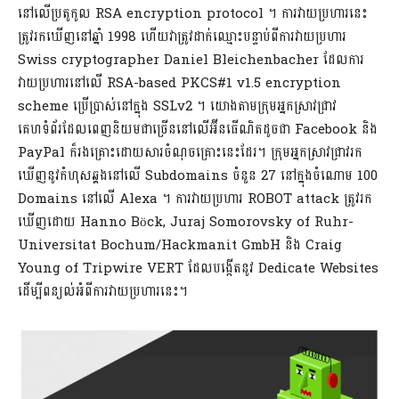
នៅលើប្រតូកូល RSA encryption protocol ។ ការវាយប្រហារនេះ
ត្រូវរកឃើញនៅឆ្នាំ 1998 ហើយវាត្រូវដាក់ឈ្មោះបន្ទាប់ពីការវាយប្រហារ
Swiss cryptographer Daniel Bleichenbacher ដែលការ
វាយប្រហារនៅលើ RSA-based PKCS#1 v1.5 encryption
scheme ប្រើប្រាស់នៅក្នុង SSLv2 ។ យោងតាមក្រុមអ្នកស្រាវជ្រាវ
គេហទំព័រដែលពេញនិយមជាច្រើននៅលើអ៊ីនធើណិតដូចជា Facebook និង
PayPal ក៏រងគ្រោះដោយសារចំណុចគ្រោះនេះដែរ។ ក្រុមអ្នកស្រាវជ្រាវរក
ឃើញនូវកំហុសឆ្គងនៅលើ Subdomains ចំនួន 27 នៅក្នុងចំណោម 100
Domains នៅលើ Alexa ។ ការវាយប្រហារ ROBOT attack ត្រូវរក
ឃើញដោយ Hanno Böck, Juraj Somorovsky of Ruhr-
Universitat Bochum/Hackmanit GmbH និង Craig
Young of Tripwire VERT ដែលបង្កើតនូវ Dedicate Websites
ដើម្បីពន្យល់អំពីការវាយប្រហារនេះ។