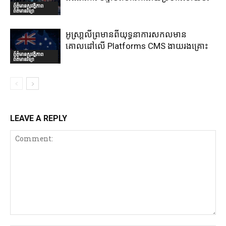
ព័ត៌មានសុវត្ថិភាព
ព័ត៌មានវិទ្យា
អូស្រា្តលីព្រមានពីយុទ្ធនាការសកលមាន
គោលដៅលើ Platforms CMS ងាយរងគ្រោះ
ព័ត៌មានសុវត្ថិភាព
ព័ត៌មានវិទ្យា
LEAVE A REPLY