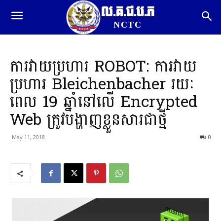
ល.គ.ជ.ប.ភ
NCTC
ការវាយប្រហារ ROBOT: ការវាយ
ប្រហារ Bleichenbacher រយៈ
ពេល 19 ឆ្នាំនៅលើ Encrypted
Web ត្រូវបង្ហាញខ្លួនសារជាថ្មី
May 11, 2018
0