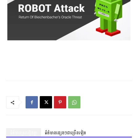
ព័ត៌មានស្រដៀងគ្នា
ព័ត៌មានផ្សេងៗជាច្រើនទៀត