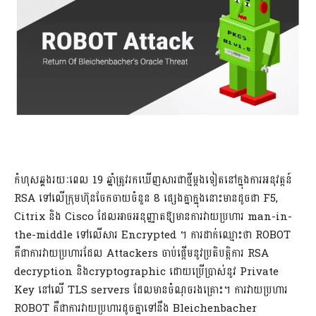
កំហុសឆ្គងរយៈពេល 19 ឆ្នាំត្រូវរកឃើញសារជាថ្មីម្តងទៀតនៅក្នុងការអនុវត្តន៍
RSA ទៅលើក្រុមហ៊ុនចែកចាយចំនួន 8 ផ្សេងគ្នាក្នុងនោះមានដូចជា F5,
Citrix និង Cisco ដែលអាចអនុញ្ញាតឱ្យមានការវាយប្រហារ man-in-
the-middle ទៅលើសារ Encrypted ។ ការដាក់ឈ្មោះថា ROBOT
គឺជាការវាយប្រហារដែល Attackers ចាប់ផ្តើមនូវប្រតិបត្តិការ RSA
decryption និងcryptographic ដោយប្រើប្រាស់នូវ Private
Key នៅលើ TLS servers ដែលមានចំណុចរងគ្រោះ។ ការវាយប្រហារ
ROBOT គឺជាការវាយប្រហារដូចគ្នាទៅនឹង Bleichenbacher