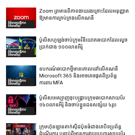
Zoom ព្រមានពីភាពងាយរងគ្រោះដែលអនុញ្ញាត
ឱ្យមានការគ្រប់គ្រងលើគណនី
ព័ត៌មានសុវត្ថិភាព
ព័ត៌មានវិទ្យា
ប៉ូលិសហូឡង់ចាប់ក្រុមវិនិយោគឆបោកដែលលួច
ប្រាក់ជាង ១០០លានអឺរ៉ូ
ព័ត៌មានសុវត្ថិភាព
ព័ត៌មានវិទ្យា
ឧបករណ៍ឆបោកថ្មីមានគោលដៅលើគណនី
Microsoft 365 និងអាចគេចផុតពីប្រព័ន្ធ
ព័ត៌មានសុវត្ថិភាព
ការពារ MFA
ព័ត៌មានវិទ្យា
ប៉ូលិសអេស្បាញចុះបង្រ្កាបក្រុមឆបោកសាយប័រ
១៤០លានអឺរ៉ូ និងចាប់ខ្លួនជនសង្ស័យ ៤រូប
ព័ត៌មានសុវត្ថិភាព
ព័ត៌មានវិទ្យា
ក្រុមហ៊ុនឡានតាក់ស៊ីជប៉ុនធំជាងគេបិទប្រព័ន្ធ
ដំណើរការ បន្ទាប់ពីមានការវាយប្រហារសាយប័រ