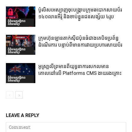
ប៉ូលិសអេស្បាញចុះបង្រ្កាបក្រុមឆបោកសាយប័រ
១៤០លានអឺរ៉ូ និងចាប់ខ្លួនជនសង្ស័យ ៤រូប
ព័ត៌មានសុវត្ថិភាព
ព័ត៌មានវិទ្យា
ក្រុមហ៊ុនឡានតាក់ស៊ីជប៉ុនធំជាងគេបិទប្រព័ន្ធ
ដំណើរការ បន្ទាប់ពីមានការវាយប្រហារសាយប័រ
ព័ត៌មានសុវត្ថិភាព
ព័ត៌មានវិទ្យា
អូស្រា្តលីព្រមានពីយុទ្ធនាការសកលមាន
គោលដៅលើ Platforms CMS ងាយរងគ្រោះ
ព័ត៌មានសុវត្ថិភាព
ព័ត៌មានវិទ្យា
LEAVE A REPLY