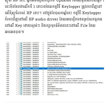
ព្យូទ័រ HP នោះ អ្នកអាចស្វែងរកនូវការ Updates ទៅលើម៉ូដែលរបស់អ្នក។
នេះមិនមែនជាលើកទី 1 នោះទេដែលកម្មវិធី Keylogger ត្រូវរកឃើញនៅ
លើកុំព្យូទ័ររបស់ HP នោះ។ នៅក្នុងខែឧសភាឆ្នាំនេះ កម្មវិធី Keylogger
ក៏រកឃើញនៅលើ HP audio driver ដែលអាចធ្វើការថតគ្រប់សកម្មភាព
នៅលើ Key ដោយស្ងាត់ៗ និងរក្សាទុកព័ត៌មាននេះនៅលើ File ដែល
អាចអានបាន៕