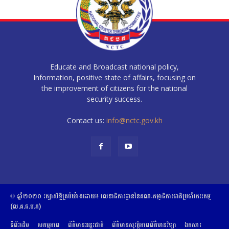
Educate and Broadcast national policy,
Information, positive state of affairs, focusing on
the improvement of citizens for the national
security success.
Contact us:
info@nctc.gov.kh
© ឆ្នាំ២០២០​ ​រក្សាសិទ្ធិ​គ្រប់យ៉ាង​ដោយ​៖​ ​លេខាធិការដ្ឋាននៃគណៈកម្មាធិការជាតិប្រចាំភេរវកម្ម
(ល.គ.ជ.ប.ភ)
ទំព័រដើម
សកម្មភាព
ព័ត៌មានអន្តរជាតិ
ព័ត៌មានសុវត្ថិភាពព័ត៌មានវិទ្យា
ឯកសារ