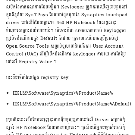
លម្អិតនៃកាតឥណទានថែមទៀត។ Keylogger ត្រូវគេរកឃើញថាបង្កប់នៅ
ក្នុងទិន្នន័យ SynTP.sys ដែលជាផ្នែកមួយនៃ Synaptics touchpad
driver នៅលើម៉ូដែលប្រភេទ 460 HP Notebook ដែលផ្តល់នូវ
ចំណុចរងគ្រោះដល់ហេគឃ័រ។ បើទោះបីជា សមាសភាគរបស់ keylogger
ត្រូវបិទដំណើរការក្នុង Default ក៏ដោយ ក្រុមហេគឃ័រអាចប្រើប្រាស់នូវ
Open Source Tools សម្រាប់ចូលទៅដំណើរការ User Account
Control (UAC) ដើម្បីបើកដំណើរការ keylogger តាមរយៈការកែប្រែ
ទៅលើ Registry Value ។
នេះគឺជាទីតាំងនៅក្នុង registry key:
HKLM\Software\Synaptics\%ProductName%
HKLM\Software\Synaptics\%ProductName%\Default
ក្រុមហ៊ុននេះទើបតែបញ្ចេញនូវការធ្វើបច្ចុប្បន្នភាពនៅលើ Driver សម្រាប់កុំ
ព្យូទ័រ HP Notebook ដែលមានបញ្ហានេះ។ ប្រសិនបើអ្នកជាម្ចាស់របស់កុំ