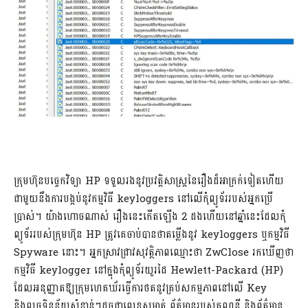
ក្រុមហ៊ុនបច្ចេកវិទ្យា HP ទទួលរងនូវប្រវត្តិសាស្រ្តនៃរឿងដ៏អាក្រក់ទៀតហើយ
ជាមួយនឹងការបង្កប់នូវកម្មវិធី keyloggers នៅលើកុំព្យូទ័ររបស់អ្នកប្រើ
ប្រាស់។ យ៉ាងហោចណាស់ រឿងនេះកើតឡើង 2 ដងហើយនៅឆ្នាំនេះដែលកុំ
ព្យូទ័ររបស់ក្រុមហ៊ុន HP ត្រូវគេចាប់បានថាតម្លើងនូវ keyloggers ឬកម្មវិធី
Spyware នោះ។ អ្នកស្រាវជ្រាវសុវត្ថិភាពឈ្មោះថា ZwClose រកឃើញថា
កម្មវិធី keylogger នៅក្នុងកុំព្យូទ័រយួរដៃ Hewlett-Packard (HP)
ដែលអនុញ្ញាតឱ្យក្រុមហេគឃ័រធ្វើការថតនូវគ្រប់សកម្មភាពនៅលើ Key
និងលួចទិន្នន័យសំខាន់ៗដូចជាលេខសម្ងាត់ ព័ត៌មានរបស់គណនី និងព័ត៌មាន