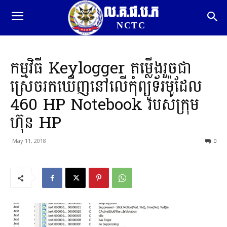
ល.គ.ជ.ប.ភ
NCTC
កម្មវិធី Keylogger តម្លើងរួចជា
ស្រេចរកឃើញនៅលើកុំព្យូទ័រម៉ូដែល
460 HP Notebook របស់ក្រុម
ហ៊ុន HP
May 11, 2018
0