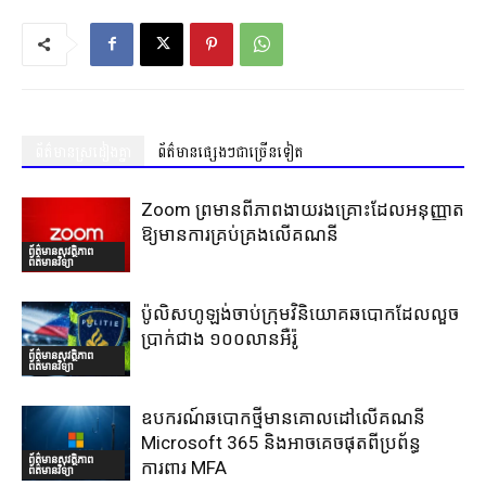
ព័ត៌មានស្រដៀងគ្នា
ព័ត៌មានផ្សេងៗជាច្រើនទៀត
Zoom ព្រមានពីភាពងាយរងគ្រោះដែលអនុញ្ញាត
ឱ្យមានការគ្រប់គ្រងលើគណនី
ព័ត៌មានសុវត្ថិភាព
ព័ត៌មានវិទ្យា
ប៉ូលិសហូឡង់ចាប់ក្រុមវិនិយោគឆបោកដែលលួច
ប្រាក់ជាង ១០០លានអឺរ៉ូ
ព័ត៌មានសុវត្ថិភាព
ព័ត៌មានវិទ្យា
ឧបករណ៍ឆបោកថ្មីមានគោលដៅលើគណនី
Microsoft 365 និងអាចគេចផុតពីប្រព័ន្ធ
ព័ត៌មានសុវត្ថិភាព
ការពារ MFA
ព័ត៌មានវិទ្យា