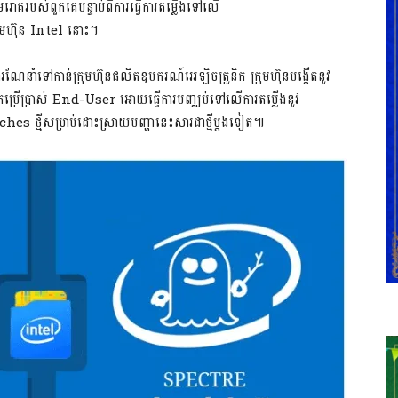
េរោគរបស់ពួកគេបន្ទាប់ពីការធ្វើការតម្លើងទៅលើ
ហ៊ុន Intel នោះ។
ូវការណែនាំទៅកាន់ក្រុមហ៊ុនផលិតឧបករណ៍អេឡិចត្រូនិក ក្រុមហ៊ុនបង្កើតនូវ
ងអ្នកប្រើប្រាស់ End-User អោយធ្វើការបញ្ឈប់ទៅលើការតម្លើងនូវ
ches ថ្មីសម្រាប់ដោះស្រាយបញ្ហានេះសារជាថ្មីម្តងទៀត៕