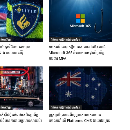
ត៌មានវិទ្យា
ព័ត៌មានសុវត្ថិភាពព័ត៌មានវិទ្យា
ាប់ក្រុមវិនិយោគឆបោក
ឧបករណ៍ឆបោកថ្មីមានគោលដៅលើគណនី
ជាង ១០០លានអឺរ៉ូ
Microsoft 365 និងអាចគេចផុតពីប្រព័ន្ធ
ការពារ MFA
ត៌មានវិទ្យា
ព័ត៌មានសុវត្ថិភាពព័ត៌មានវិទ្យា
ក់ស៊ីជប៉ុនធំជាងគេបិទប្រព័ន្ធ
អូស្រា្តលីព្រមានពីយុទ្ធនាការសកលមាន
ទាប់ពីមានការវាយប្រហារសាយប័រ
គោលដៅលើ Platforms CMS ងាយរងគ្រោះ