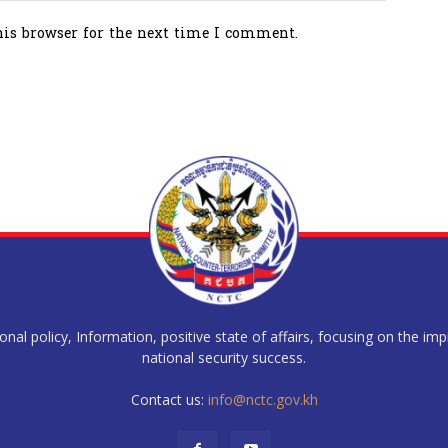
his browser for the next time I comment.
al policy, Information, positive state of affairs, focusing on the im
national security success.
Contact us:
info@nctc.gov.kh