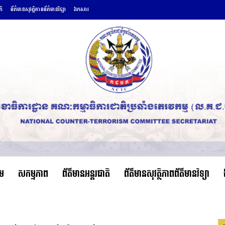
តិ
ព័ត៌មានសុវត្ថិភាពព័ត៌មានវិទ្យា
ឯកសារ
ើម
សកម្មភាព
ព័ត៌មានអន្តរជាតិ
ព័ត៌មានសុវត្ថិភាពព័ត៌មានវិទ្យា