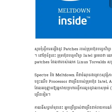
សូមកុំធ្វើការតម្លើងនូវ Patches របស់ក្រុមហ៊ុនបច្ចេ
។ នៅថ្ងៃច័ន្ទនេះ ក្រុមហ៊ុនបច្ចេកវិទ្យា Intel ព្រមានថា
patches ដែលជារបស់លោក Linus Torvalds សម្រាប់ប្
Spectre និង Meltdown គឺជាចំណុចរងគ្រោះសុវត្ថិភាពដ
បន្ទះឈីប Processor ជាច្រើនរបស់ក្រុមហ៊ុន Intel,
ដែលអនុញ្ញាតឱ្យអ្នកវាយប្រហារធ្វើការលួចនូវលេខសម្ង
ច្រើនទៀត។
កាលពីសប្តាហ៍មុននេះ អ្នកប្រើប្រាស់ជាច្រើននាក់រាយកា