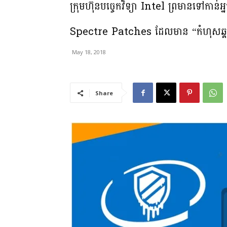
ក្រុមហ៊ុនបច្ចេកវិទ្យា Intel ព្រមានទៅកាន់អ
Spectre Patches ដែលមាន “កំហុសឆ្
May 18, 2018
Share