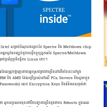
កវិទ្យា Intel សម្រាប់ចំណុចរងគ្រោះនៃ Spectre និង Meltdown chip
 លោកអ្នកគួរតែបញ្ឈប់នូវការធ្វើបច្ចុប្បន្នភាពនៃ Spectre/Meltdown
រព័ន្ធប្រតិបត្តិការ Linux នោះ។
ែលត្រូវបង្ហាញដោយអ្នកស្រាវជ្រាវជាច្រើននៅដើមខែនេះនៅក្នុង
 ARM និង AMD ដែលប្រើប្រាស់នៅលើ PCs, Servers និងស្មាតហ្វូន
ាត់ (Passwords) លេខ Encryption Keys និងព័ត៌មានសម្ងាត់ជា
រណ៍ថា ពួកគេប្រឈមមុខទៅនឹងបញ្ហាជាច្រើនដូជជាការ Reboots ក្នុងពេល