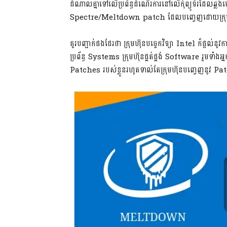
ដំណាលគ្នាទៅលើប្រព័ន្ធដំណើរការនៅលើកុំព្យូទ័រដែលឆ្លងម
Spectre/Meltdown patch ដែលបញ្ចេញដោយក្រុម
គួរបញ្ជាក់ផងដែរថា ក្រុមហ៊ុនបច្ចេកវិទ្យា Intel ក៏ផ្តល់ន
ប្រព័ន្ធ Systems ក្រុមហ៊ុនផ្គត់ផ្គង់ Software រួមទាំ
Patches របស់ខ្លួនរហូតទាល់តែក្រុមហ៊ុនបញ្ចេញនូវ Pat