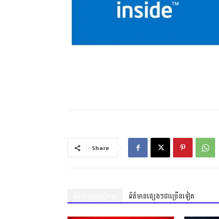
Share
ព័ត៌មានស្រដៀងគ្នា
ព័ត៌មានផ្សេងៗជាច្រើនទៀត