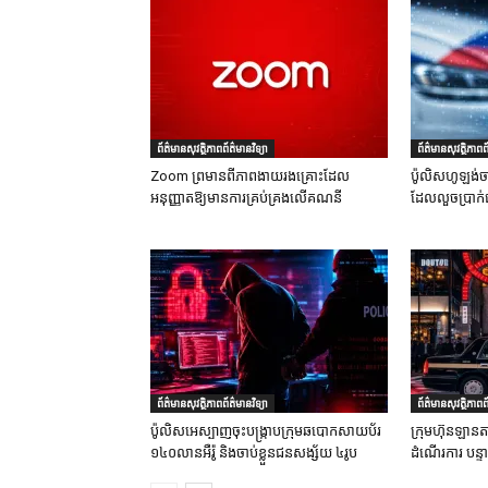
ព័ត៌មានសុវត្ថិភាពព័ត៌មានវិទ្យា
ព័ត៌មានសុវត្ថិភាពព័
Zoom ព្រមានពីភាពងាយរងគ្រោះដែល
ប៉ូលិសហូឡង់ច
អនុញ្ញាតឱ្យមានការគ្រប់គ្រងលើគណនី
ដែលលួចប្រាក់
ព័ត៌មានសុវត្ថិភាពព័ត៌មានវិទ្យា
ព័ត៌មានសុវត្ថិភាពព័
ប៉ូលិសអេស្បាញចុះបង្រ្កាបក្រុមឆបោកសាយប័រ
ក្រុមហ៊ុនឡានតា
១៤០លានអឺរ៉ូ និងចាប់ខ្លួនជនសង្ស័យ ៤រូប
ដំណើរការ បន្