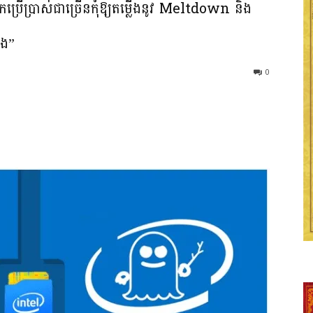
្នកប្រើប្រាស់ជាច្រើនកុំឱ្យតម្លើងនូវ Meltdown និង
គង”
0