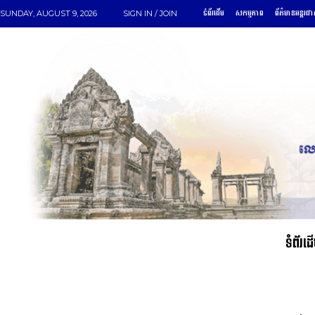
ទំព័រដើម
សកម្មភាព
ព័ត៌មានអន្តរជា
SUNDAY, AUGUST 9, 2026
SIGN IN / JOIN
ទំព័រដ