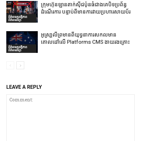
ក្រុមហ៊ុនឡានតាក់ស៊ីជប៉ុនធំជាងគេបិទប្រព័ន្ធ
ដំណើរការ បន្ទាប់ពីមានការវាយប្រហារសាយប័រ
ព័ត៌មានសុវត្ថិភាព
ព័ត៌មានវិទ្យា
អូស្រា្តលីព្រមានពីយុទ្ធនាការសកលមាន
គោលដៅលើ Platforms CMS ងាយរងគ្រោះ
ព័ត៌មានសុវត្ថិភាព
ព័ត៌មានវិទ្យា
LEAVE A REPLY