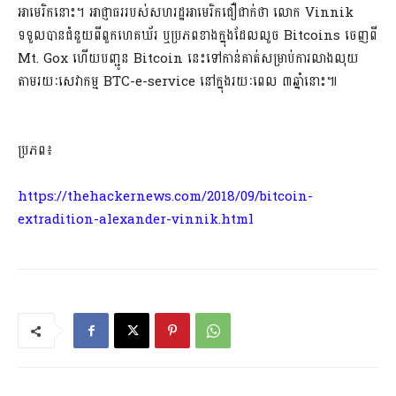
អាមេរិកនោះ។ អាជ្ញាធររបស់សហរដ្ឋអាមេរិកជឿជាក់ថា លោក Vinnik
ទទួលបានជំនួយពីពួកហេគឃ័រ ឬប្រភពខាងក្នុងដែលលួច Bitcoins ចេញពី
Mt. Gox ហើយបញ្ជូន Bitcoin នេះទៅកាន់គាត់សម្រាប់ការលាងលុយ
តាមរយៈសេវាកម្ម BTC-e-service នៅក្នុងរយៈពេល ៣ឆ្នាំនោះ៕
ប្រភព៖
https://thehackernews.com/2018/09/bitcoin-
extradition-alexander-vinnik.html