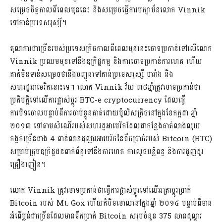
សម្រេចចិត្តកាលពីពេលមុននេះ និងសម្រេចធ្វើការបត្យាប័នលោក Vinnik
ទៅកាន់ប្រទេសរុស្សី។
តុលាការជាច្រើនរបស់ប្រទេសក្រិចកាលពីពេលមុននេះចោទប្រកាន់ទៅលើលោក
Vinnik ប្រឈមមុខទៅនឹងឧក្រិដ្ឋកម្ម និងការចោទប្រកាន់ការហេគ ហើយ
គាត់មិនទាន់សម្រេចថានឹងបញ្ជូនទៅកាន់ប្រទេសរុស្សី បារាំង និង
សហរដ្ឋអាមេរិកនោះទេ។ លោក Vinnik វ័យ ៣៨​ឆ្នាំត្រូវចោទប្រកាន់ថា
ប្រតិបត្តិទៅលើការផ្លាស់ប្តូរ BTC-e cryptocurrency ដែលធ្វើ
ការបិទចោលបន្ទាប់ពីការចាប់ខ្លួនគាត់ដោយប៉ូលិសក្រិចនៅក្នុងខែកក្កដា ឆ្នាំ
២០១៧ ទៅតាមសំណើរបស់សហរដ្ឋអាមេរិកដែលជាកន្លែងគាត់លាងលុយ
កង្វក់ច្រើនជាង 4 ពាន់លានដុល្លារអាមេរិកនៃទឹកប្រាក់របស់ Bitcoin (BTC)
សម្រាប់ក្រុមឧក្រិដ្ឋជនពាក់ព័ន្ធទៅនឹងការហេគ ការលួចបន្លំពន្ធ និងការជួញដូរ
គ្រឿងញៀន។​
លោក Vinnik ត្រូវចោទប្រកាន់ថាធ្វើការផ្លាស់ប្តូរទៅលើអត្រាប្តូរប្រាក់
Bitcoin របស់ Mt. Gox ហើយក៏បិទចោលនៅក្នុងឆ្នាំ ២០១៤ បន្ទាប់ពីមាន
អំពើប្លន់ជាច្រើនដែលមានទឹកប្រាក់ Bitcoin សរុបចំនួន 375 លានដុល្លារ