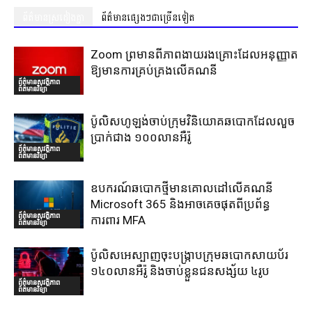
ព័ត៌មានស្រដៀងគ្នា
ព័ត៌មានផ្សេងៗជាច្រើនទៀត
Zoom ព្រមានពីភាពងាយរងគ្រោះដែលអនុញ្ញាត
ឱ្យមានការគ្រប់គ្រងលើគណនី
ព័ត៌មានសុវត្ថិភាព
ព័ត៌មានវិទ្យា
ប៉ូលិសហូឡង់ចាប់ក្រុមវិនិយោគឆបោកដែលលួច
ប្រាក់ជាង ១០០លានអឺរ៉ូ
ព័ត៌មានសុវត្ថិភាព
ព័ត៌មានវិទ្យា
ឧបករណ៍ឆបោកថ្មីមានគោលដៅលើគណនី
Microsoft 365 និងអាចគេចផុតពីប្រព័ន្ធ
ព័ត៌មានសុវត្ថិភាព
ការពារ MFA
ព័ត៌មានវិទ្យា
ប៉ូលិសអេស្បាញចុះបង្រ្កាបក្រុមឆបោកសាយប័រ
១៤០លានអឺរ៉ូ និងចាប់ខ្លួនជនសង្ស័យ ៤រូប
ព័ត៌មានសុវត្ថិភាព
ព័ត៌មានវិទ្យា