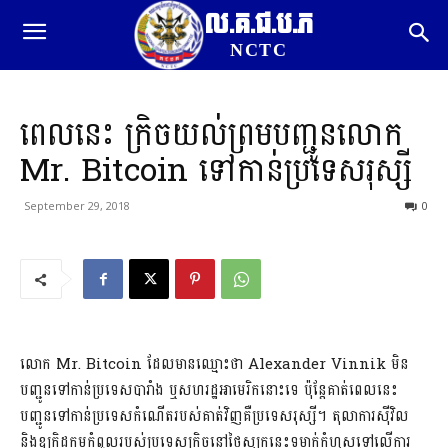
ល.គ.ជ.ប.ភ
NCTC
ពេលនេះ ក្រិចយល់ព្រមបញ្ជូនលោក
Mr. Bitcoin ទៅកាន់ប្រទេសរុស្សី
September 29, 2018
0
លោក Mr. Bitcoin ដែលមានឈ្មោះថា Alexander Vinnik មិន
បញ្ជូនទៅកាន់ប្រទេសបារាំង ឬសហរដ្ឋអាមេរិកនោះទេ ប៉ុន្តែគាត់ពេលនេះ
បញ្ជូនទៅកាន់ប្រទេសកំណើតរបស់គាត់វិញគឺប្រទេសរុស្សី។ តុលាការស៊ីវិល
និងឧក្រិដ្ឋកម្មកំពូលរបស់ប្រទេសក្រិចនៅថ្ងៃសុក្រនេះទម្លាក់កំហុសទៅលើការ