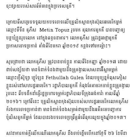
ចុះផ្សាយ​របស់សារព័ត៌មាន​ក្នុងប្រទេសតួគី​។
ក្រោយពី​សម្រេចទទួលយក​បទចោទ​លើបុគ្គលិក​ស្ថានកុងស៊ុល​អាមេរិកម្នាក់​
ឈ្មោះមឺទីន តូភឺស Metin Topuz រួចមក​ តុលាការតួកគី​ បានបញ្ជាឲ្យ​
បន្តឃុំខ្លួន​រូបលោក​ នៅក្នុងពន្ធធនាគារ​។ លោកតូភឺស​ ត្រូវ​រដ្ឋអាជ្ញាតួកគី​
ប្រកាសចោទប្រកាន់​ តាំងពី​ខែមករា​ ឆ្នាំ២០១៩​ កន្លងទៅមកម្ល៉ោះ​។
សូមជ្រាបថា​ លោកតូភឺស​ ត្រូវបានចាប់ខ្លួន​ កាលពី​ខែកញ្ញា​ ឆ្នាំ២០១៧​ ដោយ
ជាប់​សង្ស័យថា​ មានទំនាក់ទំនង​ជាមួយនឹង​គ្រូគង្វាលសាសនា​អ៊ីស្លាមម្នាក់​
ឈ្មោះហ្វឺស៊ូឡា ហ្គូឡែន Fethullah Gulen ដែលបច្ចុប្បន្ន​កំពុសភៀស
ខ្លួន​រស់នៅ​សហរដ្ឋអាមេរិក​។ រដ្ឋាភិបាល​តួកគី​ កំពុងតែ​តាមរកចាប់ខ្លួន​គ្រូគង្វាល
រូបនេះ​ ពីបទ​ដឹកនាំ​ធ្វើរដ្ឋប្រហារ​ទម្លាក់រដ្ឋាភិបាល​ទីក្រុងអង់ការ៉ា​ កាលពីឆ្នាំ​
២០១៦​។ ក្រៅពីនេះ​ បុគ្គលិកស្ថានកុងស៊ុល​របស់សហរដ្ឋអាមេរិក​លោកតូភឺស​
ក៏​រងការចោទប្រកាន់ថា​ មានទំនាក់ទំនងសម្ងាត់​ជាមួយនឹង​អតីតមេបញ្ជាការ
ប៉ូលិស​តួកគីម្នាក់​ ដែលបានរងបទចោទប្រព្រឹត្តអំពើពុករលួយក្នុងឆ្នាំ២០១៣។
សវនាការ​កាត់ក្តីលើករណីលោកតូភឺស​ នឹងចាប់ផ្តើមបើក​នៅថ្ងៃទី​ ២៦ ខែមីនា​