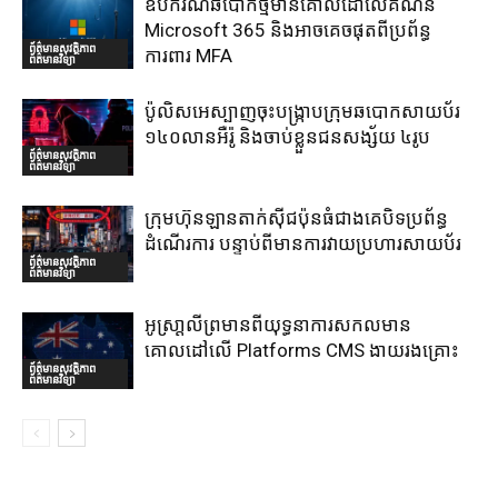
ឧបករណ៍ឆបោកថ្មីមានគោលដៅលើគណនី
Microsoft 365 និងអាចគេចផុតពីប្រព័ន្ធ
ព័ត៌មានសុវត្ថិភាព
ការពារ MFA
ព័ត៌មានវិទ្យា
ប៉ូលិសអេស្បាញចុះបង្រ្កាបក្រុមឆបោកសាយប័រ
១៤០លានអឺរ៉ូ និងចាប់ខ្លួនជនសង្ស័យ ៤រូប
ព័ត៌មានសុវត្ថិភាព
ព័ត៌មានវិទ្យា
ក្រុមហ៊ុនឡានតាក់ស៊ីជប៉ុនធំជាងគេបិទប្រព័ន្ធ
ដំណើរការ បន្ទាប់ពីមានការវាយប្រហារសាយប័រ
ព័ត៌មានសុវត្ថិភាព
ព័ត៌មានវិទ្យា
អូស្រា្តលីព្រមានពីយុទ្ធនាការសកលមាន
គោលដៅលើ Platforms CMS ងាយរងគ្រោះ
ព័ត៌មានសុវត្ថិភាព
ព័ត៌មានវិទ្យា