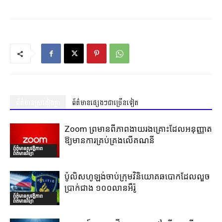
ព័ត៌មានស្រដៀងគ្នា
ព័ត៌មានផ្សេងៗជាច្រើនទៀត
Zoom ព្រមានពីភាពងាយរងគ្រោះដែលអនុញ្ញាត
ឱ្យមានការគ្រប់គ្រងលើគណនី
ព័ត៌មានសុវត្ថិភាព
ព័ត៌មានវិទ្យា
ប៉ូលិសហូឡង់ចាប់ក្រុមវិនិយោគឆបោកដែលលួច
ប្រាក់ជាង ១០០លានអឺរ៉ូ
ព័ត៌មានសុវត្ថិភាព
ព័ត៌មានវិទ្យា