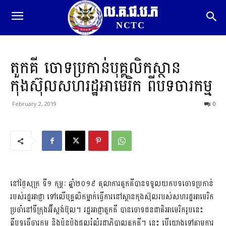
ល.គ.ជ.ប.ភ
NCTC
តួកគី​ ចោទប្រកាន់​​បុគ្គលិក​​ស្ថាន
កុងស៊ុល​​សហរដ្ឋអាមេរិក​​ ពីបទ​​ចារកម្ម​
February 2, 2019
0
នៅថ្ងៃសុក្រ ទី១​ កុម្ភៈ ឆ្នាំ២០១៩ តុលាការតួកគី​បានទទួលយក​បទចោទប្រកាន់​
របស់រដ្ឋអាជ្ញា​ ទៅលើបុគ្គលិកម្នាក់​ធ្វើការនៅស្ថានកុងស៊ុល​របស់សហរដ្ឋអាមេរិក​
​ប្រចាំនៅទីក្រុងអ៊ីស្តង់ប៊ុល​។ រដ្ឋអាជ្ញាតួកគី​ បានចោទជនជាតិអាមេរិករូបនេះ
ពីបទ​ធ្វើចារកម្ម​ និងប៉ុនប៉ងផ្តួលរំលំ​រដ្ឋាភិបាលតួកគី​។ នេះ​ បើយោងទៅតាម​ការ