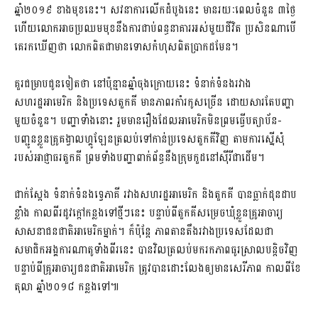
ឆ្នាំ២០១៩ ខាងមុខនេះ​។ សវនាការ​លើកដំបូងនេះ​ មានរយៈពេលចំនួន​ ៣ថ្ងៃ​
ហើយ​លោក​អាចប្រឈមមុខនឹង​ការជាប់ពន្ធនាគារ​អស់មួយជីវិត​ ប្រសិនណាបើ​
គេរកឃើញថា​ លោកពិតជាមាន​ទោសកំហុស​ពិតប្រាកដមែន​។
គួរជម្រាបជូនទៀតថា​ នៅប៉ុន្មានឆ្នាំចុងក្រោយនេះ​ ទំនាក់ទំនង​រវាង
សហរដ្ឋអាមេរិក​ និងប្រទេសតួកគី​ មានភាព​រកាំរកូសច្រើន​ ដោយសារតែ​បញ្ហា
មួយចំនួន​។ បញ្ហាទាំងនោះ​ រួមមាន​រឿង​ដែលអាមេរិក​មិនព្រមធ្វើបត្យាប័ន-
បញ្ជូនខ្លួន​គ្រូគង្វាលហ្គូឡែន​ត្រលប់ទៅកាន់ប្រទេសតួកគីវិញ តាមការស្នើសុំ​
របស់​អាជ្ញាធរតួកគី​ ព្រមទាំង​បញ្ហាពាក់ព័ន្ធនឹង​ក្រុមកួដនៅស៊ីរី​ជាដើម​។
ជាក់ស្តែង​ ទំនាក់ទំនងទ្វេភាគី​ រវាង​សហរដ្ឋអាមេរិក និងតួកគី ​បានធ្លាក់ដុនដាប
ខ្លាំង​ កាលពី​រដូវក្តៅ​កន្លងទៅថ្មីៗនេះ​ បន្ទាប់ពី​តួកគី​សម្រេចឃុំខ្លួន​គ្រូអាចារ្យ
សាសនាជនជាតិអាមេរិកម្នាក់​។ ក៏ប៉ុន្តែ​ ភាពតានតឹង​រវាង​ប្រទេស​ដែលជា​
សមាជិក​អង្គការណាតូ​ទាំងពីរនេះ​ បានវិលត្រលប់​មករកភាព​ធូរស្រាលបន្តិចវិញ​
បន្ទាប់ពី​គ្រូអាចារ្យ​ជនជាតិអាមេរិក​ ត្រូវបាន​ដោះលែងឲ្យមានសេរីភាព​ កាលពីខែ
តុលា​ ឆ្នាំ២០១៨ កន្លងទៅ​៕