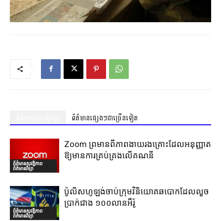
ព័ត៌មានស្រដៀងគ្នា
ព័ត៌មានផ្សេងៗជាច្រើនទៀត
Zoom ព្រមានពីភាពងាយរងគ្រោះដែលអនុញ្ញាត
ឱ្យមានការគ្រប់គ្រងលើគណនី
ព័ត៌មានសុវត្ថិភាព
ព័ត៌មានវិទ្យា
ប៉ូលិសហូឡង់ចាប់ក្រុមវិនិយោគឆបោកដែលលួច
ប្រាក់ជាង ១០០លានអឺរ៉ូ
ព័ត៌មានសុវត្ថិភាព
ព័ត៌មានវិទ្យា