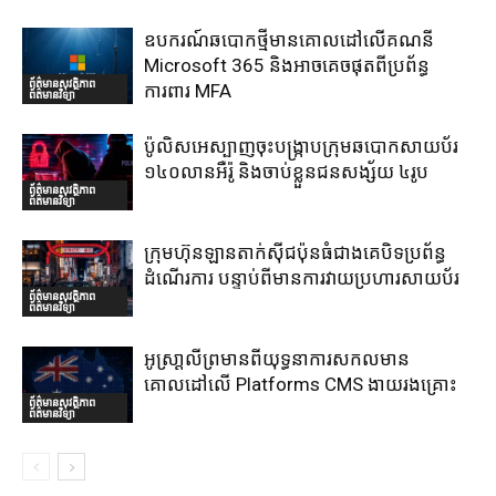
ឧបករណ៍ឆបោកថ្មីមានគោលដៅលើគណនី
Microsoft 365 និងអាចគេចផុតពីប្រព័ន្ធ
ព័ត៌មានសុវត្ថិភាព
ការពារ MFA
ព័ត៌មានវិទ្យា
ប៉ូលិសអេស្បាញចុះបង្រ្កាបក្រុមឆបោកសាយប័រ
១៤០លានអឺរ៉ូ និងចាប់ខ្លួនជនសង្ស័យ ៤រូប
ព័ត៌មានសុវត្ថិភាព
ព័ត៌មានវិទ្យា
ក្រុមហ៊ុនឡានតាក់ស៊ីជប៉ុនធំជាងគេបិទប្រព័ន្ធ
ដំណើរការ បន្ទាប់ពីមានការវាយប្រហារសាយប័រ
ព័ត៌មានសុវត្ថិភាព
ព័ត៌មានវិទ្យា
អូស្រា្តលីព្រមានពីយុទ្ធនាការសកលមាន
គោលដៅលើ Platforms CMS ងាយរងគ្រោះ
ព័ត៌មានសុវត្ថិភាព
ព័ត៌មានវិទ្យា