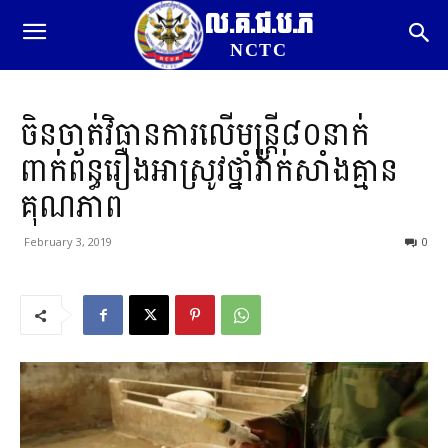
ល.គ.ជ.ប.ភ
NCTC
ចិន​ចាត់វិធានការ​លើមន្ត្រី​៨០នាក់​
ពាក់ព័ន្ធ​រឿងអាស្រូវ​ថ្នាំវ៉ាក់សាំង​គ្មាន
គុណភាព
February 3, 2019
0