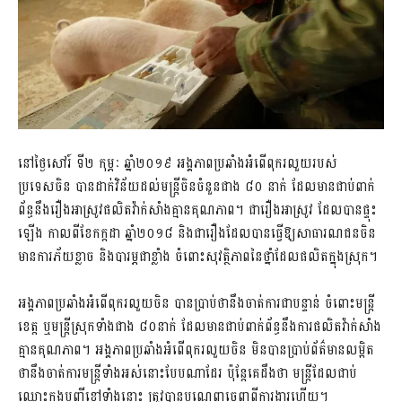
នៅថ្ងៃសៅរ៍ ទី២​ កុម្ភៈ ឆ្នាំ២០១៩​ អង្គភាព​ប្រឆាំង​អំពើពុករលួយ​របស់​
ប្រទេសចិន​ បានដាក់វិន័យ​ដល់​មន្រ្តីចិន​ចំនួនជាង​ ៨០ នាក់​ ដែល​មានជាប់ពាក់
ព័ន្ធ​នឹងរឿងអាស្រូវ​ផលិត​វ៉ាក់សាំង​គ្មានគុណភាព​។ ជារឿងអាស្រូវ​ ដែលបានផ្ទុះ
ឡើង​ កាលពីខែកក្តដា​ ឆ្នាំ២០១៨​​ និងជារឿង​ដែលបានធ្វើឱ្យ​សាធារណជនចិន​
មានការភ័យខ្លាច​ និងបារម្ភជាខ្លាំង​ ចំពោះសុវត្ថិភាព​នៃថ្នាំ​ដែល​ផលិតក្នុងស្រុក​។
អង្គភាពប្រឆាំង​អំពើពុករលួយចិន​ បានប្រាប់ថា​នឹងចាត់ការជាបន្ទាន់​ ចំពោះមន្រ្តី
ខេត្ត​ ឬមន្រ្តីស្រុកទាំងជាង​ ៨០នាក់​ ដែល​មានជាប់ពាក់ព័ន្ធនឹង​ការផលិត​វ៉ាក់សាំង
គ្មានគុណភាព​។ អង្គភាព​ប្រឆាំង​អំពើពុករលួយចិន មិនបានប្រាប់​ព័ត៌មានលម្អិត​
ថានឹងចាត់ការមន្ត្រី​ទាំងអស់នោះ​បែបណាដែរ​ ប៉ុន្តែគេដឹងថា​ មន្ត្រី​ដែលជាប់
ឈ្មោះ​ក្នុងបញ្ជីខ្មៅទាំងនោះ​ ត្រូវបានបណ្តេញចេញពី​ការងារហើយ​។