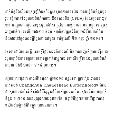
ពាក់ព័ន្ធនឹងរឿង​អាស្រូវ​ថ្នាំ​វ៉ាក់សាំង​គ្មានគុណភាពនេះដែរ​ មានមន្ត្រីចិន​ចំនួនបួន
រូប​ ធ្វើការនៅ​ រដ្ឋបាលចំណីអាហារ​ និង​ឱសថចិន​ (CFDA) ដែលក្នុងនោះរួម
មាន​ អនុប្រធានរដ្ឋបាល​មួយរូបផងដែរ​ ត្រូវបាន​អាជ្ញាធរចិន​ បញ្ជូនខ្លួនទៅឲ្យ​រដ្ឋ
អាជ្ញាជាតិ​។ នេះបើយោងតាម​ គណៈកម្មាធិការ​ត្រួតពិនិត្យបទវិន័យ​របស់ចិន​
និយាយនៅក្នុងសេចក្តីថ្លែងការណ៍មួយ នាថ្ងៃសៅរ៍ ទី២ កុម្ភៈ ឆ្នាំ ២០១៩។
តែទោះជាបែបនេះក្តី​ សេចក្តីថ្លែងការណ៍​ខាងលើ​ មិនបានបញ្ជាក់ប្រាប់​ឡើយថា​
រដ្ឋអាជ្ញាចិន​បានទម្លាក់បទចោទប្រកាន់​ជាផ្លូវការ​ ទៅលើមន្ត្រី​របស់​រដ្ឋបាលចំណី
អាហារ​ និងឱសថចិន​ ទាំង៤ រូបនោះ​។
សូមជម្រាបជូនថា​ កាលពី​ខែតុលា​ ឆ្នាំ២០១៨​ កន្លងទៅ ក្រុមហ៊ុន​ ឆាងជុន
ឆាងសេង Changchun Changsheng Biotechnology ដែល
ជា​ក្រុមហ៊ុនផលិត​វ៉ាក់សាំងជំងឺឆ្កែឆ្កួត​ដ៏ធំ​របស់ប្រទេសចិន​ ត្រូវ​រង​ពិន័យ​ជាប្រាក់
ចំនួន​ ១ ៣០០ លានដុល្លារ​សហរដ្ឋអាមេរិក ​ បន្ទាប់ពី​ត្រូវគេរកឃើញថា​បាន
ផលិតថ្នាំ​បង្ការ​ជំងឺ​ឆ្កែឆ្កួត​គ្មានគុណភាព​។