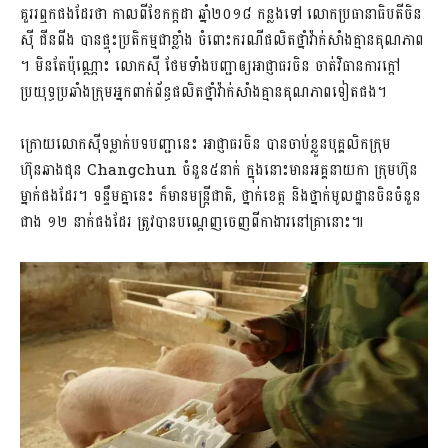
គួររឮកផងដែរថា​ កាលពីខែកក្តដា​ ឆ្នាំ២០១៨​ កន្លងទៅ​ លោកប្រធានាធិបតីចិន
ស៊ី ជីនពីង បានផ្ទុះ​ប្រតិកម្មជាខ្លាំង​ ចំពោះករណី​ផលិតថ្នាំវ៉ាក់សាំងគ្មានគុណភាព​
។ មិនតែប៉ុណ្ណោះ​ លោកស៊ី​ ថែមទាំង​បញ្ជាឲ្យ​អាជ្ញាធរចិន ចាត់វិធានការក្តៅ​
ប្រយុទ្ធប្រឆាំងក្រុមអ្នក​ពាក់ព័ន្ធផលិតថ្នាំវ៉ាក់សាំងគ្មានគុណភាពទៀតផង​។
ក្រោយលោកស៊ីទម្លាក់បទបញ្ជានេះ​ អាជ្ញាធរចិន​ បានចាប់ខ្លួន​បុគ្គលិក​ក្រុម
ហ៊ុនឆាងជុន Changchun ​ចំនួន​៥​នាក់ ក្នុង​នោះមាន​អគ្គនាយកា​ ក្រុមហ៊ុន
ម្នាក់ផងដែរ។ ទន្ទឹមគ្នានេះ ក៏មានមន្ត្រីជាតិ, ថ្នាក់ខេត្ត និងថ្នាក់មូលដ្ឋានចិនចំនួន
ជាង ១២ នាក់ផងដែរ ត្រូវបានបណ្តេញចេញពីកាងារនៅគ្រានោះ៕