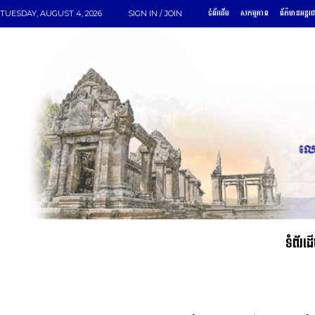
ទំព័រដើម
សកម្មភាព
ព័ត៌មានអន្តរ
TUESDAY, AUGUST 4, 2026
SIGN IN / JOIN
ទំព័រដ