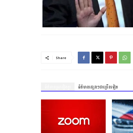
Share
ព័ត៌មានស្រដៀងគ្នា
ព័ត៌មានផ្សេងៗជាច្រើនទៀត