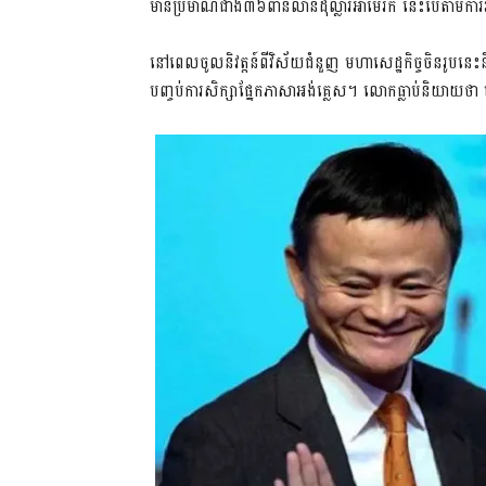
មាន​ប្រមាណ​ជាង​៣៦​ពាន់​លាន​ដុល្លារ​អាមេរិក នេះ​បើតាម​ការវ
​នៅពេល​ចូលនិវត្ដន៍​ពី​វិស័យ​ជំនួញ មហា​សេដ្ឋកិច្ច​ចិន​រូបនេះ​
បញ្ចប់​ការសិក្សា​ផ្នែក​ភាសា​អង់គ្លេស​។ លោក​ធ្លាប់​និ