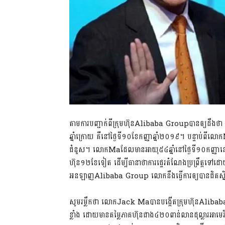
​តាម​ការបញ្ជាក់​ពី​ក្រុមហ៊ុន​Alibaba Group​បានឲ្យដឹងថា
ឆ្នាំក្រោយ គឺ​នៅ​ថ្ងៃទី​១០​ខែកញ្ញា​ឆ្នាំ​២០១៩​។ បន្ទាប់ព
ជំនួស​។ លោក​Ma​ដែលមាន​អាយុ​៥៤​ឆ្នាំ​នៅ​ថ្ងៃទី​១០​កញ្ញា​ន
ហ៊ុន​១២​ខែ​ទៀត ដើម្បី​ធានាថា​ការផ្ទេរ​តំណែង​ប្រព្រឹត្ដទៅ
អន​ឡាញ​Alibaba Group លោក​នឹង​ធ្វើការ​ឲ្យបាន​ជិតស្និ
​សូម​រម្លឹកថា លោក​Jack Ma​បាន​បង្កើត​ក្រុមហ៊ុន​Alibab
ខ្លាំង ដោយ​មានតម្លៃ​ភាគហ៊ុន​ជាង​៤២០​ពាន់​លាន​ដុល្លារ​អាមេរិក