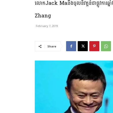
លោក​Jack Ma​​នឹង​ចូលនិវត្ដន៍​​ជា​ផ្លូវការ​​ឆ
Zhang
February 7, 2019
Share