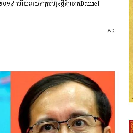
្នាំ​២០១៩ ហើយ​​នាយក​ក្រុមហ៊ុន​ថ្មី​​គឺ​លោក​Daniel
0