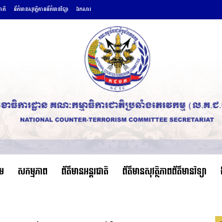
ជាតិ
ព័ត៌មានសុវត្ថិភាពព័ត៌មានវិទ្យា
ឯកសារ
ើម
សកម្មភាព
ព័ត៌មានអន្តរជាតិ
ព័ត៌មានសុវត្ថិភាពព័ត៌មានវិទ្យា