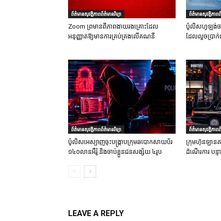
ព័ត៌មានសុវត្ថិភាពព័ត៌មានវិទ្យា
ព័ត៌មានសុវត្ថិភាពព័
Zoom ព្រមានពីភាពងាយរងគ្រោះដែល
ប៉ូលិសហូឡង់ច
អនុញ្ញាតឱ្យមានការគ្រប់គ្រងលើគណនី
ដែលលួចប្រាក់
ព័ត៌មានសុវត្ថិភាពព័ត៌មានវិទ្យា
ព័ត៌មានសុវត្ថិភាពព័
ប៉ូលិសអេស្បាញចុះបង្រ្កាបក្រុមឆបោកសាយប័រ
ក្រុមហ៊ុនឡានតា
១៤០លានអឺរ៉ូ និងចាប់ខ្លួនជនសង្ស័យ ៤រូប
ដំណើរការ បន្
LEAVE A REPLY