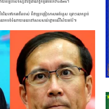
ាយតម្លៃ​របស់​ទស្សនាវដ្ដី​ពាណិជ្ជកម្ម​អាមេរិក​Forbes​។​
នឹង​វិល​ទៅរក​អាជីព​ចាស់ គឺជា​គ្រូបង្រៀន​ភាសា​អង់គ្លេស ព្រោះ​លោក​ធ្លាប់​
យាយថា លោក​ចង់​ចំណាយពេល​នៅ​សេសសល់​ផ្ដោតលើ​វិស័យ​អប់រំ​៕