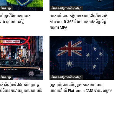
ត៌មានវិទ្យា
ព័ត៌មានសុវត្ថិភាពព័ត៌មានវិទ្យា
ាប់ក្រុមវិនិយោគឆបោក
ឧបករណ៍ឆបោកថ្មីមានគោលដៅលើគណនី
ជាង ១០០លានអឺរ៉ូ
Microsoft 365 និងអាចគេចផុតពីប្រព័ន្ធ
ការពារ MFA
ត៌មានវិទ្យា
ព័ត៌មានសុវត្ថិភាពព័ត៌មានវិទ្យា
ក់ស៊ីជប៉ុនធំជាងគេបិទប្រព័ន្ធ
អូស្រា្តលីព្រមានពីយុទ្ធនាការសកលមាន
ទាប់ពីមានការវាយប្រហារសាយប័រ
គោលដៅលើ Platforms CMS ងាយរងគ្រោះ