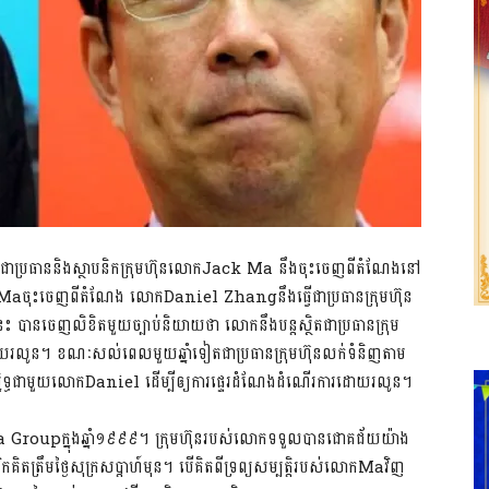
 ជា​ប្រធាន​និង​ស្ថាបនិក​ក្រុមហ៊ុន​លោក​Jack Ma នឹង​ចុះ​ចេញពី​តំណែង​នៅ​
ី​លោក​Ma​ចុះ​ចេញពី​តំណែង លោកDaniel ​Zhang​នឹង​ធ្វើជា​ប្រធាន​ក្រុមហ៊ុន​
េះ បានចេញ​លិខិត​មួយច្បាប់​និយាយថា លោក​នឹង​បន្ដ​ស្ថិត​ជា​ប្រធាន​ក្រុម
ដោយ​រលូន​។ ខណៈ​សល់​ពេល​មួយឆ្នាំ​ទៀត​ជា​ប្រធាន​ក្រុមហ៊ុន​លក់ទំនិញ​តាម​
ទ្ធ​ជា​មួយលោក​Daniel ដើម្បីឲ្យ​ការផ្ទេរដំណែង​ដំណើរការដោយ​រលូន​។​
a Group​ក្នុង​ឆ្នាំ​១៩៩៩​។ ក្រុមហ៊ុន​របស់លោក​ទ​ទួលបាន​ជោគជ័យ​យ៉ាង
​គិត​ត្រឹម​ថ្ងៃ​សុក្រ​សប្ដាហ៍​មុន​។ បើ​គិតពី​ទ្រព្យសម្បត្ដិ​របស់លោក​Ma​វិញ