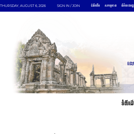
ទំព័រដើម
សកម្មភាព
ព័ត៌មានអន្
THURSDAY, AUGUST 6, 2026
SIGN IN / JOIN
ទំព័រដ