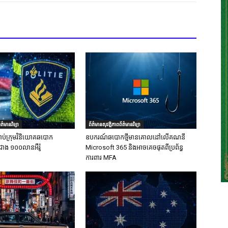
ត៌មានវិទ្យា
ព័ត៌មានសុវត្ថិភាពព័ត៌មានវិទ្យា
ាប់ក្រុមវិនិយោគឆបោក
ឧបករណ៍ឆបោកថ្មីមានគោលដៅលើគណនី
ជាង ១០០លានអឺរ៉ូ
Microsoft 365 និងអាចគេចផុតពីប្រព័ន្ធ
ការពារ MFA