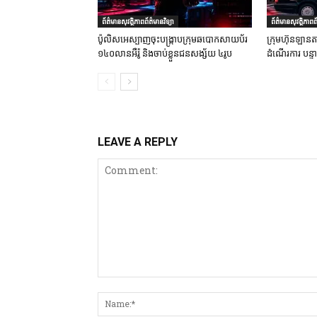
ព័ត៌មានសុវត្ថិភាពព័ត៌មានវិទ្យា
ព័ត៌មានសុវត្ថិភាពព័
ប៉ូលិសអេស្បាញចុះបង្រ្កាបក្រុមឆបោកសាយប័រ
ក្រុមហ៊ុនឡានតា
១៤០លានអឺរ៉ូ និងចាប់ខ្លួនជនសង្ស័យ ៤រូប
ដំណើរការ បន្
LEAVE A REPLY