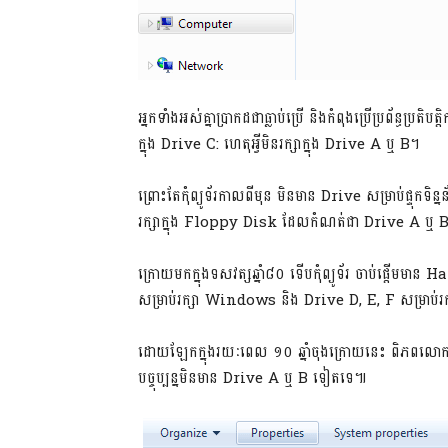
​អ្នក​ទាំង​អស់​គ្នា​ប្រាកដ​ជា​ធ្លាប់​​ប្រើ និង​កំពុង​ប្រើ​ប្រព័ន្ធ​ប្រ
ក្នុង​ ​Drive​ ​C:​ ​ហេតុ​អ្វី​មិន​រក្សា​ក្នុង​ ​Drive​ ​A​ ​ឬ​ B។
ព្រោះ​តែ​កុំព្យូទ័រ​កាល​ពី​មុន​ ​មិន​មាន​ ​Drive​ ​សម្រាប់​ផ្ទុក
រក្សា​ក្នុង​ ​Floppy Disk​ ​ដែល​កំណត់​ជា​ ​Drive​ ​A​ ឬ 
ក្រោយ​មក​ក្នុង​ទសវត្ស​ឆ្នាំ​៨០​ ​ទើប​កុំព្យូទ័រ​ ​ចាប់​ផ្ដើម​មាន​ 
សម្រាប់​រក្សា​ ​Windows​ ​និង​ ​Drive​ ​D, E, F​ ​សម្រាប់​រក
ដោយ​ឡែក​ក្នុង​រយៈពេល​ ​១០​ ឆ្នាំ​ចុង​ក្រោយ​នេះ​ ​ពិភពលោក
បច្ចុប្បន្ន​មិន​មាន​ ​Drive​ A ឬ B ទៀត​ទេ៕