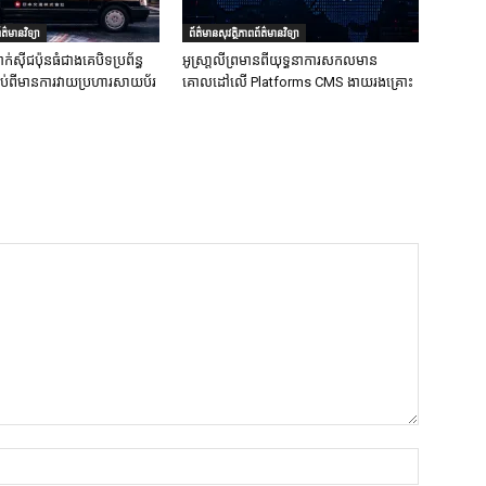
ត៌មានវិទ្យា
ព័ត៌មានសុវត្ថិភាពព័ត៌មានវិទ្យា
ក់ស៊ីជប៉ុនធំជាងគេបិទប្រព័ន្ធ
អូស្រា្តលីព្រមានពីយុទ្ធនាការសកលមាន
ទាប់ពីមានការវាយប្រហារសាយប័រ
គោលដៅលើ Platforms CMS ងាយរងគ្រោះ