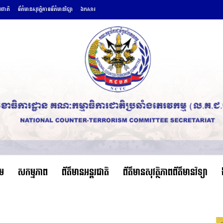
តរជាតិ
ព័ត៌មានសុវត្ថិភាពព័ត៌មានវិទ្យា
ឯកសារ
ើម
សកម្មភាព
ព័ត៌មានអន្តរជាតិ
ព័ត៌មានសុវត្ថិភាពព័ត៌មានវិទ្យា