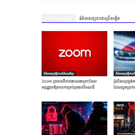
ព័ត៌មានស្រដៀងគ្នា
ព័ត៌មានផ្សេងៗជាច្រើនទៀត
ព័ត៌មានសុវត្ថិភាពព័ត៌មានវិទ្យា
ព័ត៌មានសុវត្ថិភាពព័
Zoom ព្រមានពីភាពងាយរងគ្រោះដែល
ប៉ូលិសហូឡង់ច
អនុញ្ញាតឱ្យមានការគ្រប់គ្រងលើគណនី
ដែលលួចប្រាក់