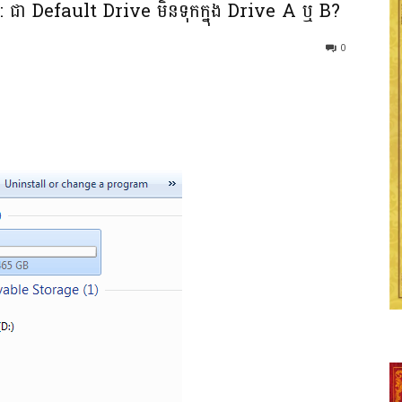
:​ ជា​ Default​ ​Drive មិន​ទុក​ក្នុង​ ​Drive​ ​A​ ​ឬ​ B?
0