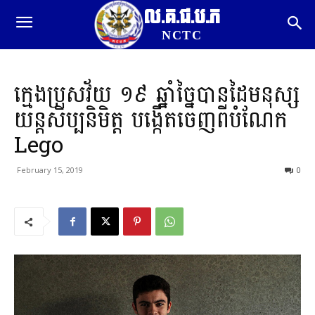
ល.គ.ជ.ប.ភ
NCTC
ក្មេង​ប្រុស​វ័យ ១៩ ឆ្នាំ​ច្នៃ​បាន​ដៃ​មនុស្ស
យន្ត​សិប្បនិមិត្ត ​បង្កើត​ចេញ​ពី​បំណែក
Lego
February 15, 2019
0