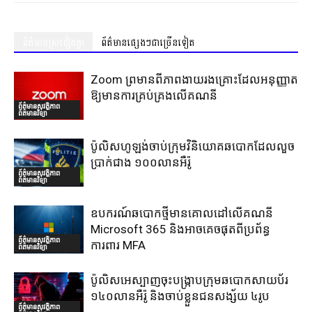
ព័ត៌មានស្រដៀងគ្នា
ព័ត៌មានផ្សេងៗជាច្រើនទៀត
Zoom ព្រមានពីភាពងាយរងគ្រោះដែលអនុញ្ញាត
ឱ្យមានការគ្រប់គ្រងលើគណនី
ព័ត៌មានសុវត្ថិភាព
ព័ត៌មានវិទ្យា
ប៉ូលិសហូឡង់ចាប់ក្រុមវិនិយោគឆបោកដែលលួច
ប្រាក់ជាង ១០០លានអឺរ៉ូ
ព័ត៌មានសុវត្ថិភាព
ព័ត៌មានវិទ្យា
ឧបករណ៍ឆបោកថ្មីមានគោលដៅលើគណនី
Microsoft 365 និងអាចគេចផុតពីប្រព័ន្ធ
ព័ត៌មានសុវត្ថិភាព
ការពារ MFA
ព័ត៌មានវិទ្យា
ប៉ូលិសអេស្បាញចុះបង្រ្កាបក្រុមឆបោកសាយប័រ
១៤០លានអឺរ៉ូ និងចាប់ខ្លួនជនសង្ស័យ ៤រូប
ព័ត៌មានសុវត្ថិភាព