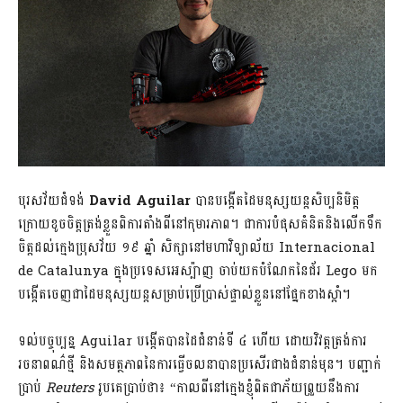
បុរស​វ័យ​ជំទង់
David Aguilar
​បាន​បង្កើត​ដៃ​មនុស្សយន្ត​សិប្បនិមិត្ត ​
ក្រោយ​ខូច​ចិត្ត​ត្រង់​ខ្លួន​ពិការ​តាំង​ពី​នៅ​កុមារភាព។ ជា​ការ​បំផុស​គំនិត​និង​លើកទឹក
ចិត្ត​ដល់​ក្មេង​ប្រុស​វ័យ ១៩ ឆ្នាំ សិក្សា​នៅ​មហាវិទ្យាល័យ Internacional
de Catalunya ក្នុង​ប្រទេស​អេស្ប៉ាញ ​ចាប់​យក​បំណែក​នៃ​ជ័រ Lego ​មក​
បង្កើត​ចេញ​ជា​ដៃ​មនុស្សយន្ត​សម្រាប់​ប្រើប្រាស់​ផ្ទាល់​ខ្លួន​នៅ​ផ្នែក​ខាង​ស្តាំ។
ទល់​បច្ចុប្បន្ន Aguilar ​បង្កើត​បាន​ដៃ​ជំនាន់​ទី ៤ ហើយ ​ដោយ​វិវត្ត​ត្រង់​ការ​
រចនា​ពណ៌​ថ្មី និង​សមត្ថភាព​នៃ​ការ​ធ្វើ​ចលនា​បាន​ប្រសើរ​ជាង​ជំនាន់​មុន។ បញ្ជាក់​
ប្រាប់
Reuters
​រូប​គេ​ប្រាប់​ថា៖ “កាល​ពី​នៅ​ក្មេង​ខ្ញុំ​ពិត​ជា​ភ័យ​ព្រួយ​នឹង​ការ​