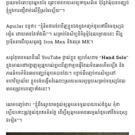
ប្រឈម​ចំពោះ​មុខ​អ្នក​ដទៃ ​ព្រោះ​មាន​កាយសម្បទា​ខុស​ពី​គេ ប៉ុន្តែ​វា​ពុំ​បាន​បញ្ឈប់​
ខ្ញុំ​ក្នុង​ការ​ជឿជាក់​លើ​ក្តី​ស្រមៃ​ឡើយ”។
Aguilar បន្ត​ថា៖ “ខ្ញុំ​ពិត​ជា​ចង់​ឃើញ​ខ្លួន​ឯង​ក្នុង​កញ្ចក់​ដូច​ទៅ​នឹង​មនុស្ស​ឯ​
ទៀត ដោយ​មាន​ដៃ​ទាំង​ពីរ”។ សម្រាប់​ដៃ​សិប្បនិមិត្ត​ម៉ូឌែល​ក្រោយ​នេះ គឺ​ច្នៃ
ប្រឌិត​តាម​វីរបុរស​តួ​អង្គ Iron Man និង​ឈុត MK។
សព្វថ្ងៃ​មាន​គណនី​លើ YouTube ផ្ទាល់​ខ្លួន ឲ្យ​រហ័សនាម “
Hand Solo
”
​ក្នុង​គោលដៅ​បង្ហាញ​ឲ្យ​អ្នក​រាល់​គ្នា​ឃើញ​ថា​គ្មាន​អ្វី​ដែល​មិន​អាច​កើត​ឡើង និង​
ភាព​ពិការ​ក៏​មិន​អាច​បញ្ឈប់​ពួក​គេ​បាន​ដែរ។ បន្ទាប់​ពី​បញ្ចប់​ការ​សិក្សា​នៅ​
មហាវិទ្យាល័យ ​ខ្លួន​ចង់​បង្កើត​ដំណោះស្រាយ​សមរម្យ​មួយ​សម្រាប់​មនុស្ស​ដែល​
មាន​តម្រូវការ​បញ្ហា​ទាំង​នេះ។
លោក​បញ្ចប់​ថា៖ “ខ្ញុំ​នឹង​ព្យាយាម​ផ្តល់​ឲ្យ​ពួក​គេ​ទទួល​បាន​របស់​ជំនួស កុំ​ថា​
ឡើយ​ទោះ​ត្រូវ​ផ្តល់​ជូន​ឥត​គិត​ថ្លៃ ដើម្បី​ឲ្យ​ពួក​គេ​មាន​អារម្មណ៍​ដូច​ទៅ​នឹង​មនុស្ស​
ឯ​ទៀត”។