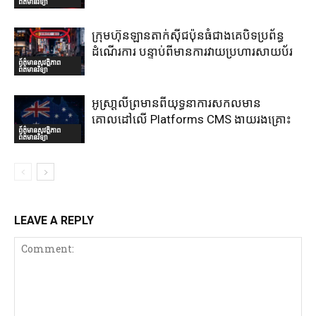
ព័ត៌មានវិទ្យា
ក្រុមហ៊ុនឡានតាក់ស៊ីជប៉ុនធំជាងគេបិទប្រព័ន្ធ
ដំណើរការ បន្ទាប់ពីមានការវាយប្រហារសាយប័រ
ព័ត៌មានសុវត្ថិភាព
ព័ត៌មានវិទ្យា
អូស្រា្តលីព្រមានពីយុទ្ធនាការសកលមាន
គោលដៅលើ Platforms CMS ងាយរងគ្រោះ
ព័ត៌មានសុវត្ថិភាព
ព័ត៌មានវិទ្យា
LEAVE A REPLY