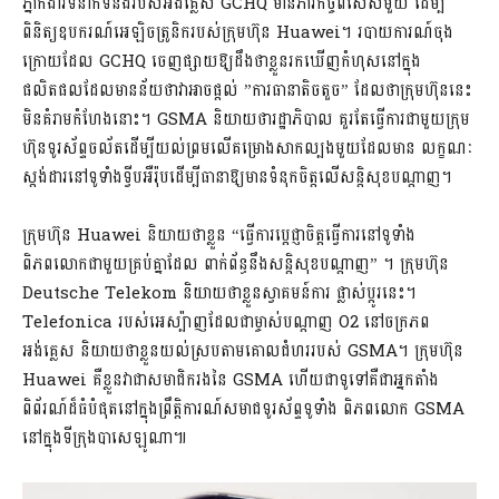
ភ្នាក់ងារទំនាក់ទំនងរបស់អង់គ្លេស GCHQ មានភារកិច្ចពិសេសមួយ ដើម្បី
ពិនិត្យឧបករណ៍អេឡិចត្រូនិករបស់ក្រុមហ៊ុន Huawei។ របាយការណ៍ចុង
ក្រោយដែល GCHQ ចេញផ្សាយឱ្យដឹងថាខ្លួនរកឃើញកំហុសនៅក្នុង
ផលិតផលដែលមានន័យថាវាអាចផ្តល់ ”ការធានាតិចតួច” ដែលថាក្រុមហ៊ុននេះ
មិនគំរាមកំហែងនោះ។ GSMA និយាយថារដ្ឋាភិបាល គួរតែធ្វើការជាមួយក្រុម
ហ៊ុនទូរស័ព្ទចល័តដើម្បីយល់ព្រមលើគម្រោងសាកល្បងមួយដែលមាន លក្ខណៈ
ស្តង់ដារនៅទូទាំងទ្វីបអឺរ៉ុបដើម្បីធានាឱ្យមានទំនុកចិត្តលើសន្តិសុខបណ្តាញ។
ក្រុមហ៊ុន Huawei និយាយថាខ្លួន “ធ្វើការប្តេជ្ញាចិត្តធ្វើការនៅទូទាំង
ពិភពលោកជាមួយគ្រប់គ្នាដែល ពាក់ព័ន្ធនឹងសន្តិសុខបណ្តាញ” ។ ក្រុមហ៊ុន
Deutsche Telekom និយាយថាខ្លួនស្វាគមន៍ការ ផ្លាស់ប្តូរនេះ។
Telefonica របស់អេស្ប៉ាញដែលជាម្ចាស់បណ្ដាញ O2 នៅចក្រភព
អង់គ្លេស និយាយថាខ្លួនយល់ស្របតាមគោលជំហររបស់ GSMA។ ក្រុមហ៊ុន
Huawei គឺខ្លួនវាជាសមាជិករងនៃ GSMA ហើយជាទូទៅគឺជាអ្នកតាំង
ពិព័រណ៍ដ៏ធំបំផុតនៅក្នុងព្រឹត្តិការណ៍សមាជទូរស័ព្ទទូទាំង ពិភពលោក GSMA
នៅក្នុងទីក្រុងបាសេឡូណា៕