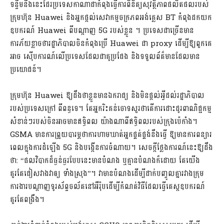
ទន្ទឹមនឹងនេះដែរប្រទេសកាណាដាកំពុងធ្វើការពិនិត្យសុវត្ថិភាពផលិតផលរបស់
ក្រុមហ៊ុន Huawei និងអ្នកផ្តល់សេវាកម្មចក្រភពអង់គ្លេស BT កំពុងដកយក
ឧបករណ៍ Huawei ពីបណ្តាញ 5G របស់ខ្លួន ។ ប្រទេសជាច្រើនមាន
ការភ័យខ្លាចថារដ្ឋាភិបាលចិនកំពុងប្រើ Huawei ជា proxy ដើម្បីឱ្យពួកគេ
អាច ស៊ើបការណ៍លើប្រទេសដែលជាគូប្រជែង និងទទួលព័ត៌មានដែលមាន
ប្រយោជន៍។
ក្រុមហ៊ុន Huawei ឱ្យដឹងថាខ្លួនមានឯករាជ្យ និងមិនផ្តល់អ្វីដល់រដ្ឋាភិបាល
របស់ប្រទេសក្រៅ ពីពន្ធទេ។ តែអ្នករិះគន់ចោទសួរថាតើការដោះដូរពាណិជ្ជកម្ម
សំខាន់ៗរបស់ចិនអាចមានឥទ្ធិពល យ៉ាងណាពីឥទ្ធិពលរបស់ក្រុងប៉េកាំង។
GSMA មានការព្រួយបារម្ភថាការហាមឃាត់អ្នកផ្គត់ផ្គង់នឹងធ្វើ ឱ្យមានការពន្យារ
ពេលក្នុងការដំឡើង 5G និងបង្កើនការចំណាយ។ សេចក្តីថ្លែងការណ៍នេះឱ្យដឹង
ថា: “ផលវិបាកដ៏ធ្ងន់ធ្ងរបែបនេះមានបំណង ឬគ្មានបំណងក៏ដោយ តែយើង
គួរតែជៀសវាងវាឲ្យ ទាំងស្រុង”។ វាមានបំណងដើម្បីដាក់បញ្ចូលគ្នារវាងក្រុម
ការងារបណ្តាញទូរស័ព្ទចល័តនៅអឺរ៉ុបដើម្បីកំណត់វិធីដែលធ្វើតេស្តឧបករណ៍
គួរតែពង្រឹង។