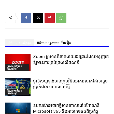
ព័ត៌មានស្រដៀងគ្នា
ព័ត៌មានផ្សេងៗជាច្រើនទៀត
Zoom ព្រមានពីភាពងាយរងគ្រោះដែលអនុញ្ញាត
ឱ្យមានការគ្រប់គ្រងលើគណនី
ព័ត៌មានសុវត្ថិភាព
ព័ត៌មានវិទ្យា
ប៉ូលិសហូឡង់ចាប់ក្រុមវិនិយោគឆបោកដែលលួច
ប្រាក់ជាង ១០០លានអឺរ៉ូ
ព័ត៌មានសុវត្ថិភាព
ព័ត៌មានវិទ្យា
ឧបករណ៍ឆបោកថ្មីមានគោលដៅលើគណនី
Microsoft 365 និងអាចគេចផុតពីប្រព័ន្ធ