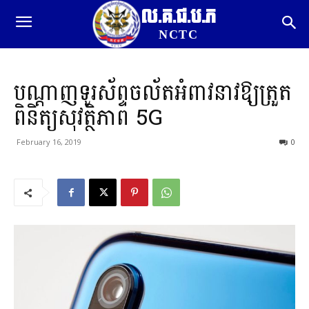
ល.គ.ជ.ប.ភ
NCTC
បណ្តាញទូរស័ព្ទចល័តអំពាវនាវឱ្យត្រួត
ពិនិត្យសុវត្ថិភាព 5G
February 16, 2019
0