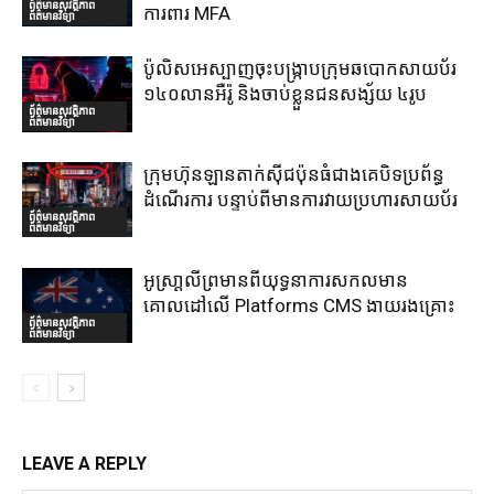
ព័ត៌មានសុវត្ថិភាព
ការពារ MFA
ព័ត៌មានវិទ្យា
ប៉ូលិសអេស្បាញចុះបង្រ្កាបក្រុមឆបោកសាយប័រ
១៤០លានអឺរ៉ូ និងចាប់ខ្លួនជនសង្ស័យ ៤រូប
ព័ត៌មានសុវត្ថិភាព
ព័ត៌មានវិទ្យា
ក្រុមហ៊ុនឡានតាក់ស៊ីជប៉ុនធំជាងគេបិទប្រព័ន្ធ
ដំណើរការ បន្ទាប់ពីមានការវាយប្រហារសាយប័រ
ព័ត៌មានសុវត្ថិភាព
ព័ត៌មានវិទ្យា
អូស្រា្តលីព្រមានពីយុទ្ធនាការសកលមាន
គោលដៅលើ Platforms CMS ងាយរងគ្រោះ
ព័ត៌មានសុវត្ថិភាព
ព័ត៌មានវិទ្យា
LEAVE A REPLY