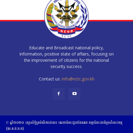
Educate and Broadcast national policy,
Information, positive state of affairs, focusing on
the improvement of citizens for the national
security success.
Contact us:
info@nctc.gov.kh
© ឆ្នាំ២០២០​ ​រក្សាសិទ្ធិ​គ្រប់យ៉ាង​ដោយ​៖​ ​លេខាធិការដ្ឋាននៃគណៈកម្មាធិការជាតិប្រចាំភេរវកម្ម
(ល.គ.ជ.ប.ភ)