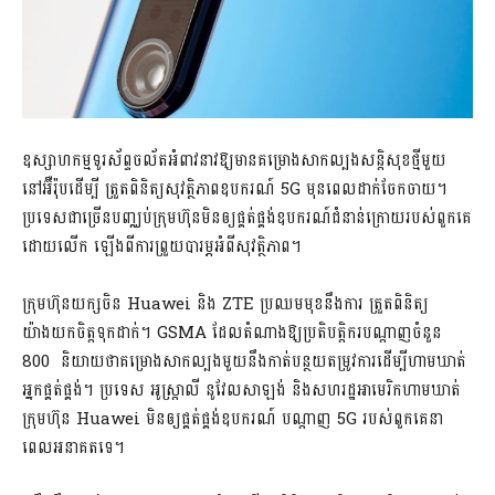
ឧស្សាហកម្មទូរស័ព្ទចល័តអំពាវនាវឱ្យមានគម្រោងសាកល្បងសន្តិសុខថ្មីមួយ
នៅអ៊ឺរ៉ុបដើម្បី ត្រួតពិនិត្យសុវត្ថិភាពឧបករណ៍ 5G មុនពេលដាក់ចែកចាយ។
ប្រទេសជាច្រើនបញ្ឈប់ក្រុមហ៊ុនមិនឲ្យផ្គត់ផ្គង់ឧបករណ៍ជំនាន់ក្រោយរបស់ពួកគេ
ដោយលើក ឡើងពីការព្រួយបារម្ភអំពីសុវត្ថិភាព។
ក្រុមហ៊ុនយក្សចិន Huawei និង ZTE ប្រឈមមុខនឹងការ ត្រួតពិនិត្យ
យ៉ាងយកចិត្តទុកដាក់។ GSMA ដែលតំណាងឱ្យប្រតិបត្តិករបណ្តាញចំនួន
800 និយាយថាគម្រោងសាកល្បងមួយនឹងកាត់បន្ថយតម្រូវការដើម្បីហាមឃាត់
អ្នកផ្គត់ផ្គង់។ ប្រទេស អូស្ត្រាលី នូវែលសាឡង់ និងសហរដ្ឋអាមេរិកហាមឃាត់
ក្រុមហ៊ុន Huawei មិនឲ្យផ្គត់ផ្គង់ឧបករណ៍ បណ្តាញ 5G របស់ពួកគេនា
ពេលអនាគតទេ។