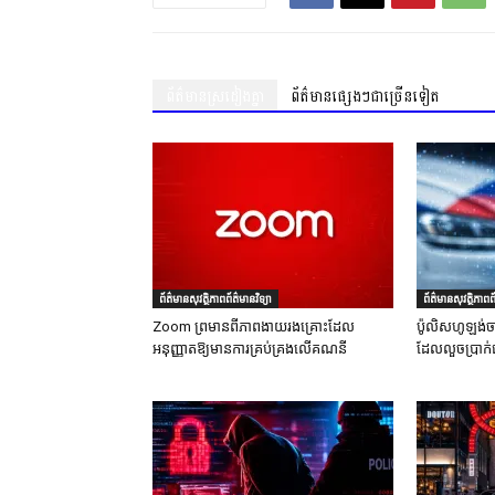
ព័ត៌មានស្រដៀងគ្នា
ព័ត៌មានផ្សេងៗជាច្រើនទៀត
ព័ត៌មានសុវត្ថិភាពព័ត៌មានវិទ្យា
ព័ត៌មានសុវត្ថិភាពព័
Zoom ព្រមានពីភាពងាយរងគ្រោះដែល
ប៉ូលិសហូឡង់ច
អនុញ្ញាតឱ្យមានការគ្រប់គ្រងលើគណនី
ដែលលួចប្រាក់