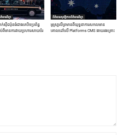
ត៌មានវិទ្យា
ព័ត៌មានសុវត្ថិភាពព័ត៌មានវិទ្យា
ក់ស៊ីជប៉ុនធំជាងគេបិទប្រព័ន្ធ
អូស្រា្តលីព្រមានពីយុទ្ធនាការសកលមាន
ទាប់ពីមានការវាយប្រហារសាយប័រ
គោលដៅលើ Platforms CMS ងាយរងគ្រោះ