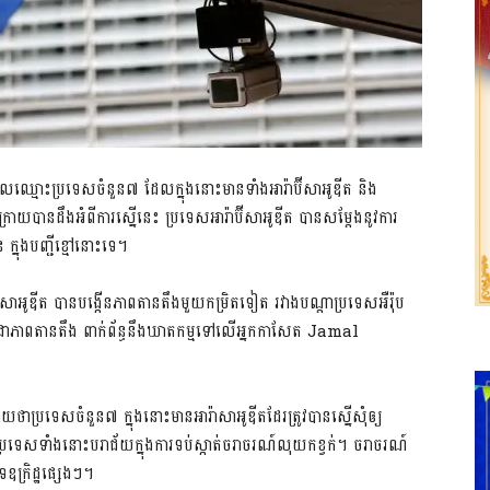
ល​ឈ្មោះ​ប្រទេស​ចំនួន​៧ ​ដែល​ក្នុងនោះ​មានទាំង​អារ៉ាប៊ីសាអូឌីត​ និង​
្រោយបានដឹង​អំពី​ការស្នើនេះ​ ប្រទេសអា​រ៉ាប៊ីសាអូឌីត​ បានសម្តែង​នូវការ​
ក្នុង​បញ្ជីខ្មៅនោះទេ​។
ីសាអូឌីត​ បាន​បង្កើន​ភាពតានតឹង​មួយកម្រិតទៀត​ រវាង​បណ្តាប្រទេសអឺរ៉ុប​
ាប់​។ ជា​ភាពតានតឹង​ ពាក់ព័ន្ធនឹង​ឃាតកម្ម​ទៅលើ​អ្នកកាសែត​ Jamal
ថា​ប្រទេសចំនួន៧​ ក្នុងនោះ​មាន​អារ៉ាសាអូឌីត​ដែរ​ត្រូវបាន​ស្នើសុំ​ឲ្យ
្រទេសទាំងនោះ​បរាជ័យ​ក្នុងការ​ទប់ស្កាត់​ចរាចរណ៍​លុយកខ្វក់​។ ចរាចរណ៍​
​ឧក្រិដ្ឋផ្សេងៗ​។