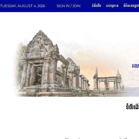
ទំព័រដើម
សកម្មភាព
ព័ត៌មានអន្តរ
TUESDAY, AUGUST 4, 2026
SIGN IN / JOIN
ទំព័រដ