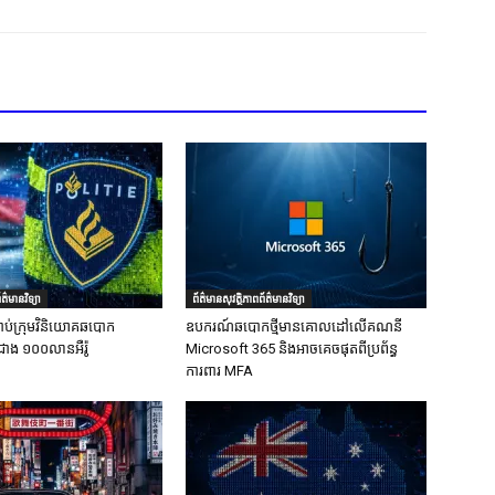
ត៌មានវិទ្យា
ព័ត៌មានសុវត្ថិភាពព័ត៌មានវិទ្យា
ាប់ក្រុមវិនិយោគឆបោក
ឧបករណ៍ឆបោកថ្មីមានគោលដៅលើគណនី
ជាង ១០០លានអឺរ៉ូ
Microsoft 365 និងអាចគេចផុតពីប្រព័ន្ធ
ការពារ MFA