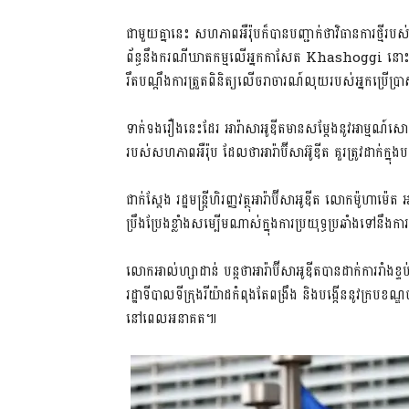
ជាមួយគ្នានេះ​ សហភាពអឺរ៉ុប​ក៏បាន​បញ្ជាក់ថា​វិធានការថ្មី​របស់​
ព័ន្ធនឹង​ករណី​ឃាតកម្ម​លើ​អ្នកកាសែត​ Khashoggi​ នោះទេ​។ ប
រឹតបណ្តឹង​ការ​ត្រួតពិនិត្យ​លើ​ចរាចារណ៍​លុយ​របស់​អ្នកប្រើប្រ
ទាក់ទងរឿងនេះដែរ​ អារ៉ាសាអូឌីត​មានសម្តែង​នូវ​អាម្មណ៍​សោ
របស់​សហភាពអឺរ៉ុប​ ដែលថា​អារ៉ាប៊ីសាអ៊ូឌី​ត គួរត្រូវដាក់​ក្នុង
ជាក់ស្តែង​ រដ្ឋមន្ត្រី​ហិរញ្ញវត្ថុ​អារ៉ាប៊ីសាអូឌីត​ លោកម៉ូហា
ប្រឹងប្រែង​ខ្លាំងសម្បើមណាស់​ក្នុងការ​ប្រយុទ្ធប្រឆាំង​ទៅនឹង​
លោកអាល់ហ្សាដាន់​ បន្តថា​អារ៉ាប៊ីសាអូឌីត​បានដាក់​ការរាំងខ្
រដ្ឋាទីបាល​ទីក្រុង​រីយ៉ាដ​កំពុងតែពង្រឹង​ និងបង្កើន​នូវ​ក្របខ
នៅពេលអនាគត​៕