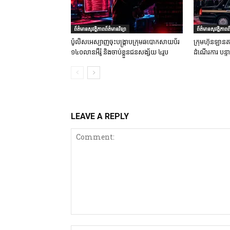
ព័ត៌មានសុវត្ថិភាពព័ត៌មានវិទ្យា
ព័ត៌មានសុវត្ថិភាពព័
ប៉ូលិសអេស្បាញចុះបង្រ្កាបក្រុមឆបោកសាយប័រ
ក្រុមហ៊ុនឡានតា
១៤០លានអឺរ៉ូ និងចាប់ខ្លួនជនសង្ស័យ ៤រូប
ដំណើរការ បន្
LEAVE A REPLY