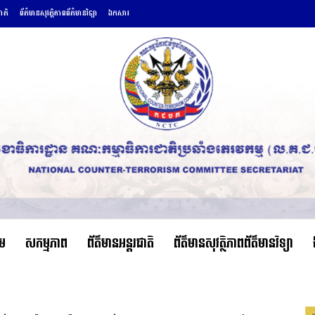
ជាតិ
ព័ត៌មានសុវត្ថិភាពព័ត៌មានវិទ្យា
ឯកសារ
ើម
សកម្មភាព
ព័ត៌មានអន្តរជាតិ
ព័ត៌មានសុវត្ថិភាពព័ត៌មានវិទ្យា