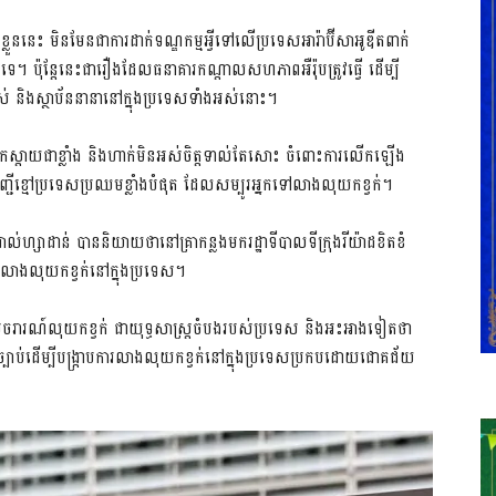
ខ្លួននេះ​ មិនមែនជា​ការដាក់​ទណ្ឌកម្មអ្វី​ទៅលើ​ប្រទេស​អារ៉ាប៊ីសាអូឌីត​ពាក់
៉ុន្តែ​នេះ​ជារឿង​ដែល​ធនាគារ​កណ្តាល​សហភាព​អឺរ៉ុប​ត្រូវ​ធ្វើ​ ដើម្បី​
ាស់​ និង​ស្ថាប័ននានា​នៅក្នុង​ប្រទេស​ទាំងអស់​នោះ​។
កស្តាយ​ជាខ្លាំង​ និង​ហាក់មិនអស់ចិត្ត​ទាល់តែសោះ​ ចំពោះ​ការលើកឡើង​
​បញ្ជីខ្មៅ​ប្រទេស​ប្រឈមខ្លាំង​បំផុត​ ដែល​សម្បូរ​អ្នក​ទៅ​លាងលុយកខ្វក់​។
ម៉េត អាល់ហ្សាដាន់​ បាននិយាយថា​នៅគ្រាកន្លងមក​រដ្ឋាទីបាលទីក្រុងរីយ៉ាដ​ខិតខំ
ការលាងលុយ​កខ្វក់​នៅក្នុង​ប្រទេស​។
ទប់ចរារណ៍​លុយកខ្វក់​ ជាយុទ្ធសាស្ត្រ​ចំបង​របស់​ប្រទេស​ និង​អះអាង​ទៀតថា​
ណ្ឌច្បាប់​ដើម្បី​បង្ក្រាប​ការលាង​លុយកខ្វក់​នៅក្នុង​ប្រទេស​ប្រកបដោយ​ជោគជ័យ​