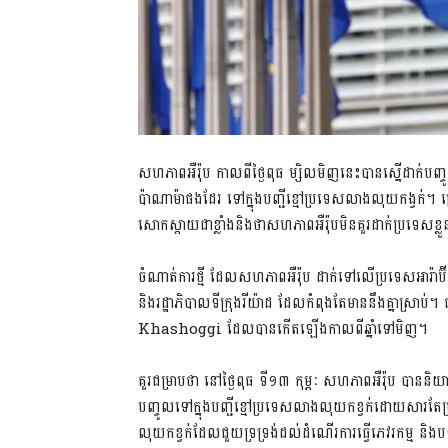
សហភាពអឺរ៉ុប​ កាលពី​ថ្ងៃពុធ​ ម្សិលមិញ​នេះ​បានស្នើ​ដាក់បញ្ចូ
ប៉ាណាម៉ា​ផងដែរ​ ទៅក្នុង​បញ្ជីខ្មៅ​ប្រទេស​លាងលុយ​កង្វក់​។ ក
សោកស្តាយជាខ្លាំង​និងថា​សហភាពអឺរ៉ុប​មិនគួរដាក់ប្រទេសខ្លួន​ 
ចំណាត់ការ​ថ្មី​ ដែល​សហភាពអឺរ៉ុប​ ដាក់ទៅលើ​ប្រទេស​អារ៉ាប៊
និង​រដ្ឋាភិបាល​ទីក្រុង​រីយ៉ាដ​ ដែល​កំពុងតែ​មាននឹងគ្នា​ស្រ
Khashoggi ដែលបាន​កើតឡើង​កាលពីឆ្នាំ​ទៅមិញ​។
គួរជម្រាបថា​ នៅថ្ងៃពុធ​ ទី១៣ កុម្ភៈ​ សហភាពអឺរ៉ុប​ បាននិយាយ
បញ្ចូល​ទៅក្នុង​បញ្ជីខ្មៅ​ប្រទេស​លាងលុយកខ្វក់​ដោយសារតែ​ប
លុយកខ្វក់​ដែល​ជួយទ្រទ្រង់​ដល់​ដំណើរការ​ធ្វើភេវរកម្ម​ និង​បទ