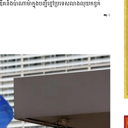
ឌីត​និង​ប៉ាណាម៉ា​ក្នុង​បញ្ជីខ្មៅ​ប្រទេស​លាងលុយ​កខ្វក់​
0