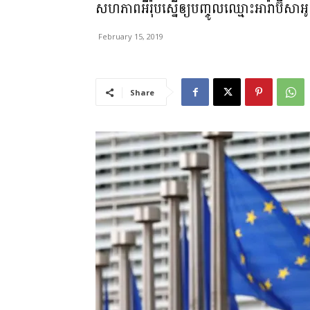
សហភាព​អឺរ៉ុប​ស្នើឲ្យ​បញ្ចូល​ឈ្មោះ​អារ៉ាប៊ីសាអូ
February 15, 2019
Share