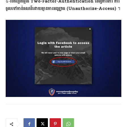
៤-
បើក​ប្រើ​កម្មវិធី Two-Factor-Authentication ដើម្បី​ការពារ ការ​
ចូល​ទៅ​កាន់​គណនី​ដោយ​គ្មាន​ការ​អនុញ្ញាត (Unauthorize-Access)
។