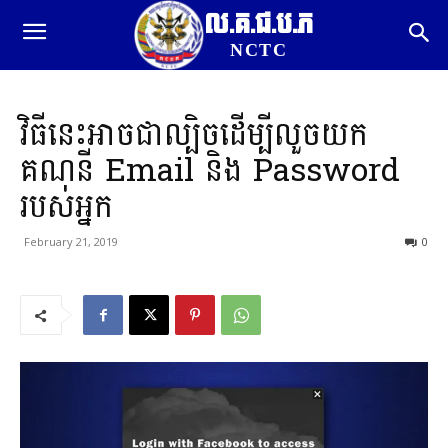
ល.គ.ជ.ប.ភ
NCTC
វិធី​នេះ​អាច​ជា​ល្បិច​ដើម្បី​លួច​យក​
គណនី Email និង Password
របស់​អ្នក
February 21, 2019
0