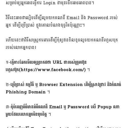
សម្រាប់​ឲ្យ​អ្នក​អាន​ធ្វើ​ការ Login ជា​មុន​ទើប​អាច​អាន​បាន។
វិធី​នេះ​អាច​ជា​ល្បិច​ដើម្បី​លួច​យក​គណនី Email និង Password របស់​
អ្នក ដើម្បី​ប្រើ​ប្រាស់ ក្នុង​គោល​បំណង​ទុច្ចរិត​ប៉ុណ្ណោះ។
ហើយនេះជាវិធីសាស្ត្រ​ការពារ​ដើម្បី​កុំ​ឲ្យ​ជន​ខិលខូច​លួច​យក​គណនី​ហ្វេសបុក​
របស់​លោក​អ្នក​បាន៖
១-
ធ្វើ​ការ​ឆែក​មើល​ឲ្យ​ប្រាកដ​ថា URL ជា​របស់​ក្រុមហ៊ុន​
ហ្វេសប៊ុក(https://www.facebook.com/)
។
២-
ប្រើប្រាស់ កម្មវិធី ឬ Browser Extension ដើម្បី​ស្រាវ​ជ្រាវ និង​កំណត់
Phishing Domain
។
៣-
កុំ​បំពេញ​ព័ត៌មាន​អំពី​គណនី Email ឬ Password លើ Popup ណា​
មួយ​ដែល​លោក​អ្នក​មិន​ទុក​ចិត្ត
។