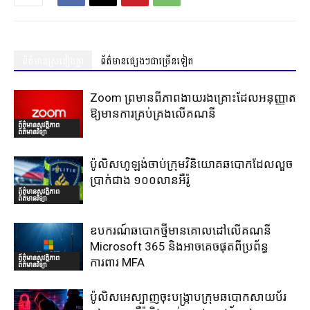
ព័ត៌មានស្រដៀងគ្នា
ព័ត៌មានផ្សេងៗជាច្រើនទៀត
Zoom ព្រមានពីភាពងាយរងគ្រោះដែលអនុញ្ញាត
ឱ្យមានការគ្រប់គ្រងលើគណនី
ព័ត៌មានសុវត្ថិភាព
ព័ត៌មានវិទ្យា
ប៉ូលិសហូឡង់ចាប់ក្រុមវិនិយោគឆបោកដែលលួច
ប្រាក់ជាង ១០០លានអឺរ៉ូ
ព័ត៌មានសុវត្ថិភាព
ព័ត៌មានវិទ្យា
ឧបករណ៍ឆបោកថ្មីមានគោលដៅលើគណនី
Microsoft 365 និងអាចគេចផុតពីប្រព័ន្ធ
ព័ត៌មានសុវត្ថិភាព
ការពារ MFA
ព័ត៌មានវិទ្យា
ប៉ូលិសអេស្បាញចុះបង្រ្កាបក្រុមឆបោកសាយប័រ