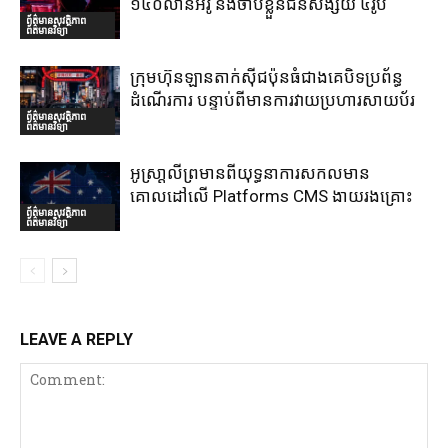
១៤០លានអឺរ៉ូ និងចាប់ខ្លួនជនសង្ស័យ ៤រូប
ព័ត៌មានសុវត្ថិភាព
ព័ត៌មានវិទ្យា
ក្រុមហ៊ុនឡានតាក់ស៊ីជប៉ុនធំជាងគេបិទប្រព័ន្ធ
ដំណើរការ បន្ទាប់ពីមានការវាយប្រហារសាយប័រ
ព័ត៌មានសុវត្ថិភាព
ព័ត៌មានវិទ្យា
អូស្រា្តលីព្រមានពីយុទ្ធនាការសកលមាន
គោលដៅលើ Platforms CMS ងាយរងគ្រោះ
ព័ត៌មានសុវត្ថិភាព
ព័ត៌មានវិទ្យា
LEAVE A REPLY