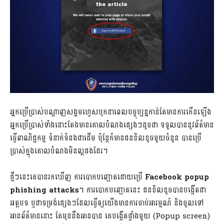
អ្នក​ប្រើ​ប្រាស់​បណ្ដាញ​សង្គម​ហ្វេសបុក​នា​ពេល​បច្ចុប្បន្ន​កាន់​តែ​មាន​ការ​កើន​ឡើង
អ្នក​ប្រើ​ប្រាស់​ទាំង​នោះ​តែង​មាន​គោល​បំណង​ផ្សេងៗ​ដូចជា ទទួល​បាន​នូវ​ព័ត៌មាន
ធ្វើ​ពាណិជ្ជកម្ម ទំនាក់ទំនង​ជាដើម ប៉ុន្តែ​ក៏​មាន​ជនខិលខូច​មួយ​ចំនួន បាន​ប្រើ
ប្រាស់​ក្នុង​គោល​បំណង​មិន​ល្អ​ផង​ដែរ។
ថ្មីៗ​នេះ​គេ​បាន​រក​ឃើញ ការ​បោក​បញ្ឆោត​ដោយ​ប្រើ
Facebook popup
phishing attacks
។ ការ​បោក​បញ្ឆោត​នេះ ជន​ខិល​ខូច​បាន​បង្កើត​ជា​
អត្ថបទ ឬ​ជា​ទម្រង់​ផ្សេងៗ​ដែល​ធ្វើ​ឲ្យ​យើង​មាន​ការ​ចាប់​អារម្មណ៍ និង​ចូល​ទៅ​
អាន​ព័ត៌មាន​នោះ តែ​មុន​នឹង​អាន​បាន គេ​បង្កើត​ផ្ទាំង​មួយ (Popup screen)