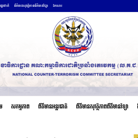
ន្តរជាតិ
ព័ត៌មានសុវត្ថិភាពព័ត៌មានវិទ្យា
ឯកសារ
ើម
សកម្មភាព
ព័ត៌មានអន្តរជាតិ
ព័ត៌មានសុវត្ថិភាពព័ត៌មានវិទ្យា