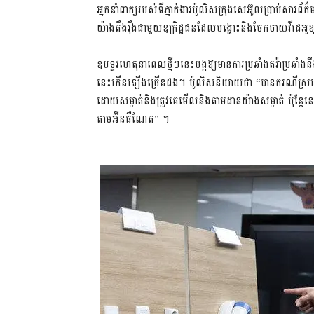
អ្នកនាំពាក្យរបស់ទីភ្នាក់ងារប៉ូលិសក្រុងសេអ៊ូលប្រាប់សារព
យ៉ាងតឹងរ៉ឹងជាមួយឧក្រិដ្ឋជនដែលបង្ហោះនិងចែកចាយវីដេអូខុសច
ឧបទ្ទវហេតុនាពេលថ្មីៗនេះបង្កឱ្យមានការប្រឆាំងតវ៉ាប្រឆា
នេះកើនឡើងច្រើនដង។ ប៉ូលិសនិយាយថា “មានករណីស្រដៀង
ដោយសម្ងាត់និងត្រូវគេមើលនិងតាមដានយ៉ាងសម្ងាត់ ប៉ុន្តែន
តាមអ៊ីនធឺណែត” ។