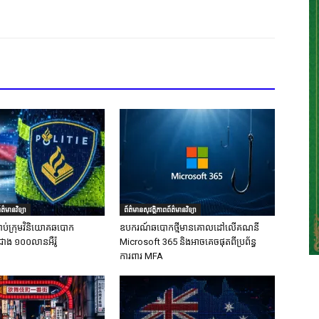
ត៌មានវិទ្យា
ព័ត៌មានសុវត្ថិភាពព័ត៌មានវិទ្យា
ាប់ក្រុមវិនិយោគឆបោក
ឧបករណ៍ឆបោកថ្មីមានគោលដៅលើគណនី
ជាង ១០០លានអឺរ៉ូ
Microsoft 365 និងអាចគេចផុតពីប្រព័ន្ធ
ការពារ MFA