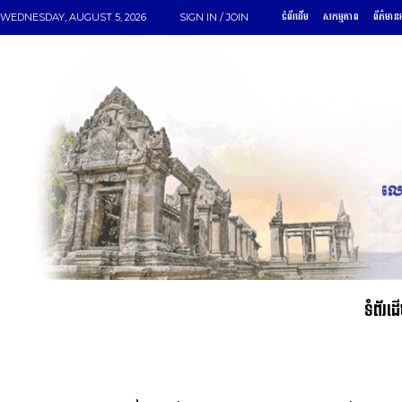
ទំព័រដើម
សកម្មភាព
ព័ត៌មានអ
WEDNESDAY, AUGUST 5, 2026
SIGN IN / JOIN
ទំព័រដ