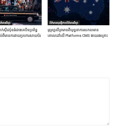
ត៌មានវិទ្យា
ព័ត៌មានសុវត្ថិភាពព័ត៌មានវិទ្យា
ក់ស៊ីជប៉ុនធំជាងគេបិទប្រព័ន្ធ
អូស្រា្តលីព្រមានពីយុទ្ធនាការសកលមាន
ទាប់ពីមានការវាយប្រហារសាយប័រ
គោលដៅលើ Platforms CMS ងាយរងគ្រោះ