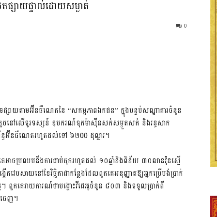
េថតផ្សាយផ្ទាល់ដោយសម្ងាត់
0
ីបទផ្សាយតាមអ៊ីនធឺណេតនៃ “សកម្មភាពឯកជន” ក្នុងបន្ទប់សណ្ឋាគារចំនួន
តូចនៅលើទូរទស្សន៍ ឧបករណ៍ទុកម៉ាស៊ីនសក់សម្ងួតសក់ និងរន្ធសាក
ព័ន្ធអ៊ីនធឺណេតរហូតដល់ទៅ ៦២00 ដុល្លារ។
ពួកគេអាចប្រឈមនឹងការជាប់គុករហូតដល់ ១០ឆ្នាំនិងពិន័យ ៣០លានវ៉ុនស្មើ
េបសាយនៅខែវិច្ឆិកាជាកន្លែងដែលពួកគេអនុញ្ញាតឱ្យអ្នកប្រើបង់ប្រាក់
។ ពួកគេរាយការណ៍ថាបង្ហោះវីដេអូចំនួន ៨០៣ និងទទួលប្រាក់ពី
ដកចេញ។