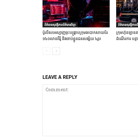
ព័ត៌មានសុវត្ថិភាពព័ត៌មានវិទ្យា
ព័ត៌មានសុវត្ថិភាពព័
ប៉ូលិសអេស្បាញចុះបង្រ្កាបក្រុមឆបោកសាយប័រ
ក្រុមហ៊ុនឡានតា
១៤០លានអឺរ៉ូ និងចាប់ខ្លួនជនសង្ស័យ ៤រូប
ដំណើរការ បន្
LEAVE A REPLY