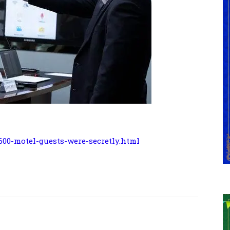
00-motel-guests-were-secretly.html