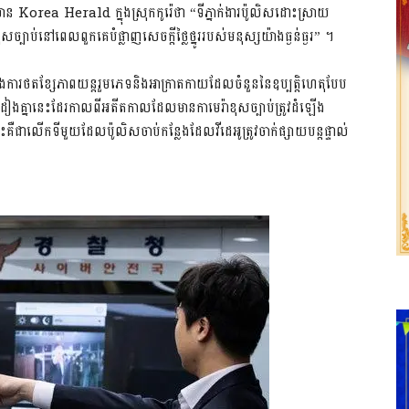
័ត៌មាន Korea Herald ក្នុងស្រុកកូរ៉េថា “ទីភ្នាក់ងារប៉ូលិសដោះស្រាយ
្បាប់នៅពេលពួកគេបំផ្លាញសេចក្តីថ្លៃថ្នូររបស់មនុស្សយ៉ាងធ្ងន់ធ្ងរ” ។
ំងនឹងការថតខ្សែភាពយន្តរួមភេទនិងអាក្រាតកាយដែលចំនួននៃឧប្បត្តិហេតុបែប
គ្នានេះដែរកាលពីអតីតកាលដែលមានកាមេរ៉ាខុសច្បាប់ត្រូវដំឡើង
េះគឺជាលើកទីមួយដែលប៉ូលិសចាប់កន្លែងដែលវីដេអូត្រូវចាក់ផ្សាយបន្តផ្ទាល់