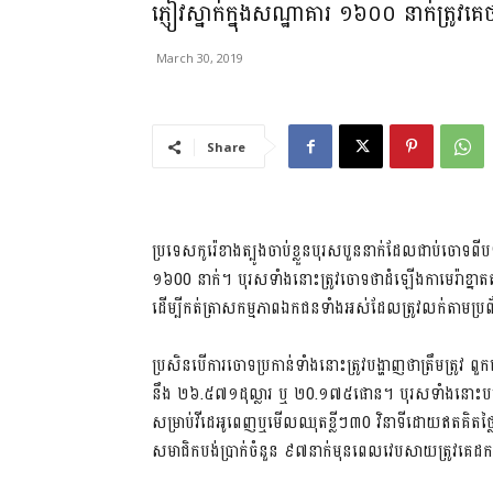
ភ្ញៀវស្នាក់ក្នុងសណ្ឋាគារ ១៦០០ នាក់ត្រូវគ
March 30, 2019
Share
ប្រទេសកូរ៉េខាងត្បូងចាប់ខ្លួនបុរសបួននាក់ដែលជាប់ចោទព
១៦00 នាក់។ បុរសទាំងនោះត្រូវចោទថាដំឡើងកាមេរ៉ាខ្នាត
ដើម្បីកត់ត្រាសកម្មភាពឯកជនទាំងអស់ដែលត្រូវលក់តាមប្រ
ប្រសិនបើការចោទប្រកាន់ទាំងនោះត្រូវបង្ហាញថាត្រឹមត្រូវ 
នឹង ២៦.៥៧១ដុល្លារ ឬ ២0.១៧៥ផោន។ បុរសទាំងនោះបង្កើតវ
សម្រាប់វីដេអូពេញឬមើលឈុតខ្លីៗ៣0 វិនាទីដោយឥតគិតថ្លៃ
សមាជិកបង់ប្រាក់ចំនួន ៩៧នាក់មុនពេលវេបសាយត្រូវគេ