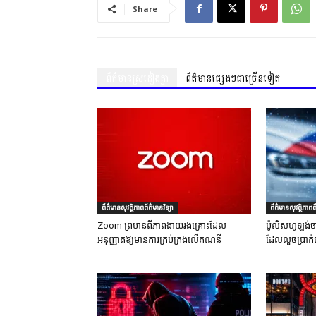
Share
ព័ត៌មានស្រដៀងគ្នា
ព័ត៌មានផ្សេងៗជាច្រើនទៀត
ព័ត៌មានសុវត្ថិភាពព័ត៌មានវិទ្យា
ព័ត៌មានសុវត្ថិភាពព័
Zoom ព្រមានពីភាពងាយរងគ្រោះដែល
ប៉ូលិសហូឡង់ច
អនុញ្ញាតឱ្យមានការគ្រប់គ្រងលើគណនី
ដែលលួចប្រាក់