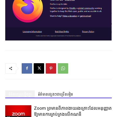
ព័ត៌មានស្រដៀងគ្នា
ព័ត៌មានផ្សេងៗជាច្រើនទៀត
Zoom ព្រមានពីភាពងាយរងគ្រោះដែលអនុញ្ញាត
ឱ្យមានការគ្រប់គ្រងលើគណនី