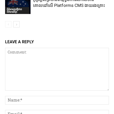
គោលដៅលើ Platforms CMS ងាយរងគ្រោះ
ព័ត៌មានសុវត្ថិភាព
ព័ត៌មានវិទ្យា
LEAVE A REPLY