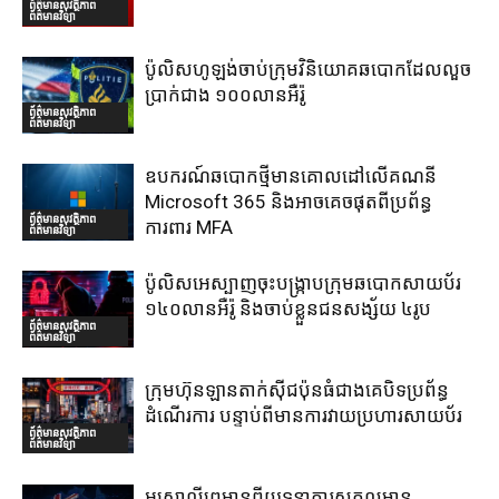
ព័ត៌មានសុវត្ថិភាព
ព័ត៌មានវិទ្យា
ប៉ូលិសហូឡង់ចាប់ក្រុមវិនិយោគឆបោកដែលលួច
ប្រាក់ជាង ១០០លានអឺរ៉ូ
ព័ត៌មានសុវត្ថិភាព
ព័ត៌មានវិទ្យា
ឧបករណ៍ឆបោកថ្មីមានគោលដៅលើគណនី
Microsoft 365 និងអាចគេចផុតពីប្រព័ន្ធ
ព័ត៌មានសុវត្ថិភាព
ការពារ MFA
ព័ត៌មានវិទ្យា
ប៉ូលិសអេស្បាញចុះបង្រ្កាបក្រុមឆបោកសាយប័រ
១៤០លានអឺរ៉ូ និងចាប់ខ្លួនជនសង្ស័យ ៤រូប
ព័ត៌មានសុវត្ថិភាព
ព័ត៌មានវិទ្យា
ក្រុមហ៊ុនឡានតាក់ស៊ីជប៉ុនធំជាងគេបិទប្រព័ន្ធ
ដំណើរការ បន្ទាប់ពីមានការវាយប្រហារសាយប័រ
ព័ត៌មានសុវត្ថិភាព
ព័ត៌មានវិទ្យា
អូស្រា្តលីព្រមានពីយុទ្ធនាការសកលមាន