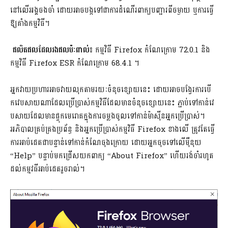
នៅ​លើ​អង្គ​ចងចាំ​ ដោយ​អាច​បង្ក​ទៅជា​ការ​ដំណើរ​ពាក្យ​បញ្ជា​រពី​ចម្ងាយ​ ឬការ​ធ្វើ​
ឱ្យ​គាំង​កម្មវិធី​។
ផលិតផលដែលរងផលប៉ៈពាល់៖
កម្មវិធី Firefox កំណែក្រោម 72.0.1 និង
កម្មវិធី Firefox ESR កំណែក្រោម 68.4.1 ។
អ្នក​វាយប្រហារ​អាច​វាយលុក​តាមរយៈ​ចំនុច​ខ្សោយ​នេះ​ ដោយ​អាច​បង្វែរ​ការ​បើ​
កវេ​បសាយ​ណា​ដែល​ប្រើប្រាស់​កម្មវិធី​ដែល​មាន​ចំនុច​ខ្សោយ​នេះ​ ភ្ជាប់​ទៅ​កាន់​វេ​
បសាយ​ដែល​មាន​ផ្ទុកមេរោគ​ក្នុង​ការ​ចម្លង​ចូល​ទៅកាន់​ម៉ាស៊ីន​អ្នកប្រើ​ប្រាស់​។
អភិបាល​គ្រប់គ្រង​ប្រព័ន្ធ​ និង​អ្នកប្រើ​ប្រាស់​កម្មវិធី​ Firefox​ ខាងលើ​ ត្រូវតែ​ធ្វើ​
កា​រអា​ប់ដេ​តជាបន្ទាន់​ទៅកាន់​កំណែ​ចុងក្រោយ​ ដោយ​អ្នក​ចុច​ទៅលើ​ម៉ឺនុយ​
“Help​” បន្ទាប់មក​ជ្រើស​យកពាក្យ​ “About​ Firefox​” ហើយ​រង់ចាំ​រហូត
ដល់​កម្ម​វធី​អាប់​ដេ​តរួចរាល់​។