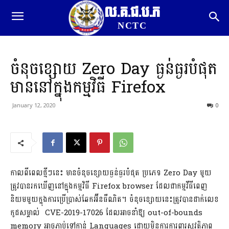
ល.គ.ជ.ប.ភ
NCTC
ចំនុចខ្សោយ Zero Day ធ្ងន់ធ្ងរបំផុត
មាននៅក្នុងកម្មវិធី Firefox
January 12, 2020
0
កាលពី​ពេល​ថ្មី​ៗនេះ​ មាន​ចំនុច​ខ្សោយ​ធ្ងន់ធ្ងរ​បំផុត​ ប្រភេទ​ Zero​ Day​ មួយ​
ត្រូវ​បាន​រក​ឃើញ​នៅក្នុង​កម្មវិធី​ Firefox​ browser​ ដែល​ជា​កម្ម​វី​ធី​ពេញ
និយម​មួយ​ក្នុង​ការប្រើ​ប្រាស់​ឆែក​អ៊ីនធឺណិត​។
ចំនុច​ខ្សោយ​នេះ​ត្រូវ​បាន​ដាក់លេខ​
កូដ​សម្គាល់​ ​ CVE​-2019​-17026​ ដែល​អាច​នាំ​ឱ្យ​ out​-of​-bounds​
memory​ អាច​ភ្ជាប់​ទៅកាន់​ Languages​ ដោយ​មិន​ការ​ការពារ​សុវត្ថិភាព​