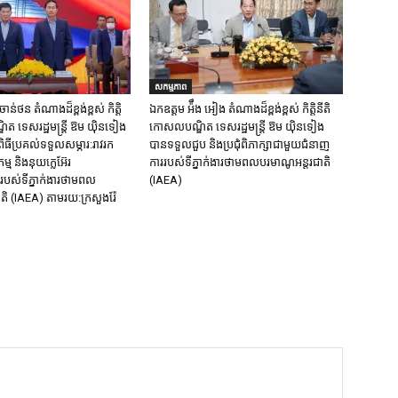
សកម្មភាព
ន់ថន​ តំណាងដ៏ខ្ពង់ខ្ពស់ កិត្តិ
ឯកឧត្តម អ៉ឹង អៀង តំណាងដ៏ខ្ពង់ខ្ពស់ កិត្តិនីតិ
ត ទេសរដ្ឋមន្ត្រី ឱម យ៉ិនទៀង
កោសលបណ្ឌិត ទេសរដ្ឋមន្ត្រី ឱម យ៉ិនទៀង
ិធីប្រគល់ទទួលសម្ភារ:​រាវរក
បានទទួលជួប និងប្រជុំពិភាក្សាជាមួយជំនាញ
្ម​ និង​នុយក្លេអ៊ែរ​
ការរបស់ទីភ្នាក់ងារថាមពលបរមាណូអន្តរជាតិ
បស់ទីភ្នាក់ងារថាមពល
(IAEA)
តិ (IAEA) តាមរយ:ក្រសួងរ៉ែ