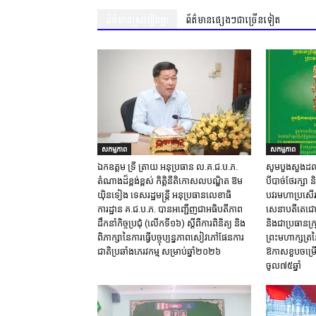
ព័ត៌មានស្រដៀងគ្នា
ព័ត៌មានផ្សេងៗជាច្រើនទៀត
សកម្មភាព
សកម្មភាព
ឯកឧត្តម ទ្រី ត្រាយ អនុប្រធាន ល.គ.ជ.ប.ភ.
សូមបួងសួងដល់វត
តំណាងដ៏ខ្ពង់ខ្ពស់ កិត្តិនីតិកោសលបណ្ឌិត ឱម
បីបាច់ថែរក្សា 
យ៉ិនទៀង ទេសរដ្ឋមន្ត្រី អនុប្រធានលេខាធិ
បវរមហាប្រសើរ
ការដ្ឋាន គ.ជ.ប.ភ. បានអញ្ជើញជាអធិបតីភាព
សេនាបតីតេជោ ហ
ដឹកនាំកិច្ចប្រជុំ (លេីកទី១៦) ស្តីពីការពិនិត្យ​ និង
និងជាប្រធានក្រុ
ពិភាក្សានៃការធ្វេីបច្ចុប្បន្នភាពសៀវភៅផែនការ
ព្រះមហាក្សត្រន
ជាតិប្រឆាំងភេរវកម្ម​ សម្រាប់ឆ្នាំ២០២៦​
ឱកាសខួបចម្រើ
ចូល៧៥ឆ្នាំ