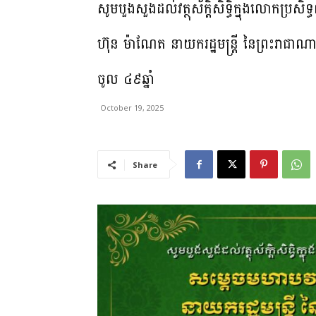
សូមបួងសួងដល់វត្ថុស័ក្ដិសិទ្ធិក្នុងលោកប្
ហ៊ុន ម៉ាណែត នាយករដ្ឋមន្ត្រី នៃព្រះរាជាណ
ចូល ៤៩ឆ្នាំ
October 19, 2025
Share