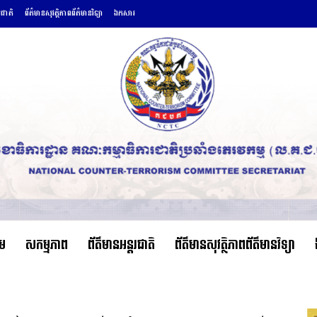
រជាតិ
ព័ត៌មានសុវត្ថិភាពព័ត៌មានវិទ្យា
ឯកសារ
ើម
សកម្មភាព
ព័ត៌មានអន្តរជាតិ
ព័ត៌មានសុវត្ថិភាពព័ត៌មានវិទ្យា