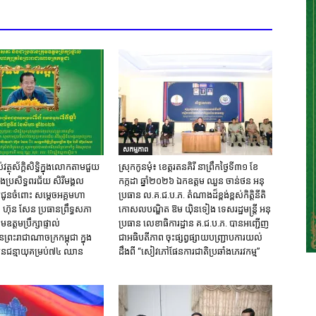
សកម្មភាព
្ថុស័ក្តិសិទ្ធិក្នុងលោកតាមជួយ
ស្រុក​កូនមុំ៖ ខេត្ត​រតនគិរី​ នាព្រឹកថ្ងៃទី៣១​ ខែ
និងប្រសិទ្ធពរជ័យ សិរីមង្គល
កក្កដា ឆ្នាំ២០២៦ ឯកឧត្តម​ ឈួន ចាន់ថន អនុ
ជូនចំពោះ សម្តេចអគ្គមហា
ប្រធាន ល.គ.ជ.ប.ភ. តំណាង​ដ៏ខ្ពង់ខ្ពស់​កិត្តិនីតិ
៊ុន សែន ប្រធានព្រឹទ្ធសភា
កោសលបណ្ឌិត​ ឱម​ យ៉ិនទៀង​ ទេសរដ្ឋមន្រ្តី​ អនុ
មឧត្តមប្រឹក្សាផ្ទាល់
ប្រធាន​ លេខាធិការ​ដ្ឋាន​ គ.ជ.ប.ភ​. បានអញ្ជើញ
ៃព្រះរាជាណាចក្រកម្ពុជា ក្នុង
ជាអធិបតីភាព​ ចុះផ្សព្វផ្សាយ​បញ្ជ្រាប​ការ​យល់​
នជន្មាយុគម្រប់៧៤ ឈាន
ដឹង​ពី​ “សៀវភៅផែនការជាតិប្រឆាំងភេរវកម្ម”