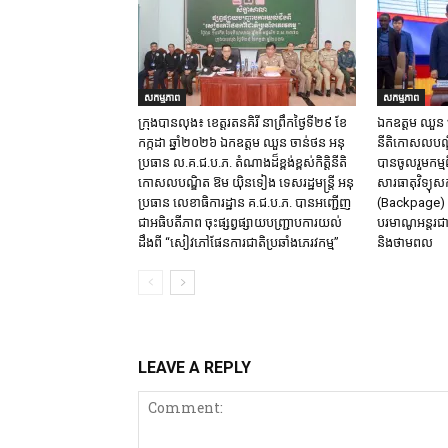
សកម្មភាព
សកម្មភាព
ក្រុង​បាន​លុង​៖ ខេត្ត​រតនគិរី​ នាព្រឹកថ្ងៃទី២៩ ខែ
ឯកឧត្តម ឈួន​ ចា
កក្កដា ឆ្នាំ២០២៦ ឯកឧត្តម​ ឈួន ចាន់ថន អនុ
នីតិកោសលបណ្ឌិ
ប្រធាន ល.គ.ជ.ប.ភ. តំណាង​ដ៏ខ្ពង់ខ្ពស់​កិត្តិនីតិ
បានចូលរួមកម្មព
កោសលបណ្ឌិត​ ឱម​ យ៉ិនទៀង​ ទេសរដ្ឋមន្រ្តី​ អនុ
សារធាតុវិទ្យុសកម
ប្រធាន​ លេខាធិការ​ដ្ឋាន​ គ.ជ.ប.ភ​. បានអញ្ជើញ
(Backpage) រ
ជាអធិបតីភាព​ ចុះផ្សព្វផ្សាយ​បញ្ជ្រាប​ការ​យល់​
បរមាណូអន្តរជា
ដឹង​ពី​ “សៀវភៅផែនការជាតិប្រឆាំងភេរវកម្ម”
និងថាមពល​
LEAVE A REPLY