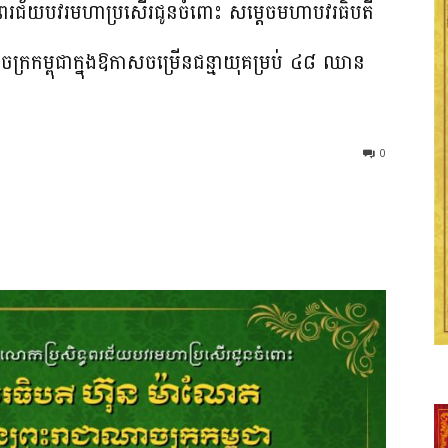
រសិទ្ធពរជ័យបវរមហាប្រសើរជូនចំពោះ សម្ដេចមហាបវរធិបតី
ាចក្រកម្ពុជាក្នុងឱកាសចម្រើនជន្មាយុគម្រប់ ៤៨ ឈាន
0