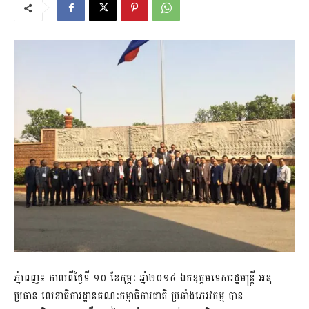
ភ្នំពេញ៖ កាលពីថ្ងៃទី ១០ ខែកុម្ភៈ ឆ្នាំ២០១៤ ឯកឧត្តមទេសរដ្ឋមន្រ្តី អនុ
ប្រធាន លេខាធិការដ្ឋានគណៈកម្មាធិការជាតិ ប្រឆាំងភេរវកម្ម បាន