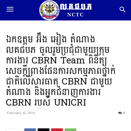
ល.គ.ជ.ប.ភ
NCTC
ឯកឧត្តម អ៊ឹង អៀង តំណាង
លគជបភ ចូលរួមប្រជុំជាមួយក្រុម
ការងារ CBRN Team ពិនិត្យ
សេចក្តីព្រាងផែនការសកម្មភាពថ្នាក់
ជាតិលើសារធាតុ CBRN ជាមួយ
តំណាង និងអ្នកជំនាញការងារ
CBRN របស់ UNICRI
February 10, 2014
0