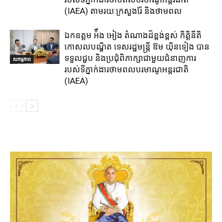
(IAEA) តាមរយ:ក្រសួងរ៉ែ និងថាមពល​
ឯកឧត្តម អ៉ឹង អៀង តំណាងដ៏ខ្ពង់ខ្ពស់ កិត្តិនីតិ
កោសលបណ្ឌិត ទេសរដ្ឋមន្ត្រី ឱម យ៉ិនទៀង បាន
ទទួលជួប និងប្រជុំពិភាក្សាជាមួយជំនាញការ
សកម្មភាព
របស់ទីភ្នាក់ងារថាមពលបរមាណូអន្តរជាតិ
(IAEA)