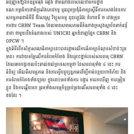
អនុញ្ញាតិឱ្យឯកឧត្តមអ៉ឹង អៀង ជាតំណាងរបស់លេខាធិការដ្ឋាន
គណៈកម្មាធិការជាតិប្រឆាំងភេរវកម្ម ចូលរួមប្រជុំពិភាក្សាស្តីពីការកសាងផែនការ
សកម្មភាពជាតិគីមី ជីវសាស្រ្ត វិទ្យុសកម្ម នុយក្លេអ៊ែរ ជំហានទី ២ រវាងក្រុម
ការងារ CBRN Team ដែលមានសមាសភាពពីតំណាងក្រសួងស្ថាប័នពាក់ពន្ធ័
នានា ជាមួយនឹងតំណាងរបស់ UNICRI អ្នកជំនាញផ្នែក CBRN និង
OPCW ។
ក្នុងពិធីបើកសិក្ខាសាលាពិភាក្សានេះបានផ្តោតលើការពិភាក្សាចំណុចសំខាន់ៗរួម
មាន៖ ការវាយតម្លៃលើការគំរាមកំហែង និងគ្រោះថ្នាក់របស់សារធាតុ CBRN
ដែលអាចបង្ករផលប៉ះពាល់ដល់ប្រទេសកម្ពុជា នៃសារធាតុទាំង ៤ នេះ ការ
ពិនិត្យ មើលពីសមត្ថភាព និងការធ្វើបច្ចុប្បន្នភាពដើម្បីកាត់បន្ថយហានិភ័យ និង
ការគំរាមកំហែងទាំងឡាយ ក្នុងនោះមានទាំងការ បង្ការ ការរកឃើញ ការត្រៀម
ខ្លួន និងការឆ្លើយតប ព្រមទាំងសមត្ថកិច្ចគ្រប់គ្រងលើសារធាតុទាំង ៤ នេះ
ផងដែរ ។