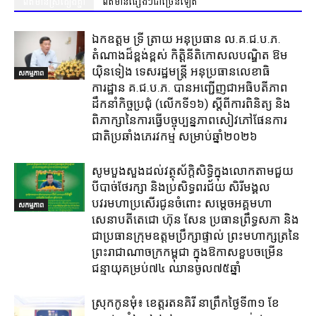
ព័ត៌មានស្រដៀងគ្នា
ព័ត៌មានផ្សេងៗជាច្រើនទៀត
ឯកឧត្តម ទ្រី ត្រាយ អនុប្រធាន ល.គ.ជ.ប.ភ.
តំណាងដ៏ខ្ពង់ខ្ពស់ កិត្តិនីតិកោសលបណ្ឌិត ឱម
យ៉ិនទៀង ទេសរដ្ឋមន្ត្រី អនុប្រធានលេខាធិ
សកម្មភាព
ការដ្ឋាន គ.ជ.ប.ភ. បានអញ្ជើញជាអធិបតីភាព
ដឹកនាំកិច្ចប្រជុំ (លេីកទី១៦) ស្តីពីការពិនិត្យ​ និង
ពិភាក្សានៃការធ្វេីបច្ចុប្បន្នភាពសៀវភៅផែនការ
ជាតិប្រឆាំងភេរវកម្ម​ សម្រាប់ឆ្នាំ២០២៦​
សូមបួងសួងដល់វត្ថុស័ក្តិសិទ្ធិក្នុងលោកតាមជួយ
បីបាច់ថែរក្សា និងប្រសិទ្ធពរជ័យ សិរីមង្គល
បវរមហាប្រសើរជូនចំពោះ សម្តេចអគ្គមហា
សកម្មភាព
សេនាបតីតេជោ ហ៊ុន សែន ប្រធានព្រឹទ្ធសភា និង
ជាប្រធានក្រុមឧត្តមប្រឹក្សាផ្ទាល់ ព្រះមហាក្សត្រនៃ
ព្រះរាជាណាចក្រកម្ពុជា ក្នុងឱកាសខួបចម្រើន
ជន្មាយុគម្រប់៧៤ ឈានចូល៧៥ឆ្នាំ
ស្រុក​កូនមុំ៖ ខេត្ត​រតនគិរី​ នាព្រឹកថ្ងៃទី៣១​ ខែ