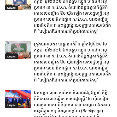
កក្កដា ឆ្នាំ២០២៦ ឯកឧត្តម​ ឈួន ចាន់ថន អនុ
ប្រធាន ល.គ.ជ.ប.ភ. តំណាង​ដ៏ខ្ពង់ខ្ពស់​កិត្តិនីតិ
សកម្មភាព
កោសលបណ្ឌិត​ ឱម​ យ៉ិនទៀង​ ទេសរដ្ឋមន្រ្តី​ អនុ
ប្រធាន​ លេខាធិការ​ដ្ឋាន​ គ.ជ.ប.ភ​. បានអញ្ជើញ
ជាអធិបតីភាព​ ចុះផ្សព្វផ្សាយ​បញ្ជ្រាប​ការ​យល់​ដឹង​
ពី​ “សៀវភៅផែនការជាតិប្រឆាំងភេរវកម្ម”
ក្រុង​បាន​លុង​៖ ខេត្ត​រតនគិរី​ នាព្រឹកថ្ងៃទី២៩ ខែ
កក្កដា ឆ្នាំ២០២៦ ឯកឧត្តម​ ឈួន ចាន់ថន អនុ
ប្រធាន ល.គ.ជ.ប.ភ. តំណាង​ដ៏ខ្ពង់ខ្ពស់​កិត្តិនីតិ
សកម្មភាព
កោសលបណ្ឌិត​ ឱម​ យ៉ិនទៀង​ ទេសរដ្ឋមន្រ្តី​ អនុ
ប្រធាន​ លេខាធិការ​ដ្ឋាន​ គ.ជ.ប.ភ​. បានអញ្ជើញ
ជាអធិបតីភាព​ ចុះផ្សព្វផ្សាយ​បញ្ជ្រាប​ការ​យល់​ដឹង​
ពី​ “សៀវភៅផែនការជាតិប្រឆាំងភេរវកម្ម”
ឯកឧត្តម ឈួន​ ចាន់ថន​ តំណាងដ៏ខ្ពង់ខ្ពស់ កិត្តិ
នីតិកោសលបណ្ឌិត ទេសរដ្ឋមន្ត្រី ឱម យ៉ិនទៀង
បានចូលរួមកម្មពិធីប្រគល់ទទួលសម្ភារ:​រាវរកសារ
សកម្មភាព
ធាតុវិទ្យុសកម្ម​ និង​នុយក្លេអ៊ែរ​ (Backpage)
របស់ទីភ្នាក់ងារថាមពលបរមាណូអន្តរជាតិ