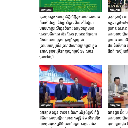
សកម្មភាព
សកម្មភាព
សូមបួងសួងដល់វត្ថុស័ក្តិសិទ្ធិក្នុងលោកតាមជួយ
ស្រុក​កូនមុំ៖ ខេត
បីបាច់ថែរក្សា និងប្រសិទ្ធពរជ័យ សិរីមង្គល
កក្កដា ឆ្នាំ២
បវរមហាប្រសើរជូនចំពោះ សម្តេចអគ្គមហា
ប្រធាន ល.គ.ជ.ប.
សេនាបតីតេជោ ហ៊ុន សែន ប្រធានព្រឹទ្ធសភា
កោសលបណ្ឌិត​ ឱម
និងជាប្រធានក្រុមឧត្តមប្រឹក្សាផ្ទាល់
ប្រធាន​ លេខាធិ
ព្រះមហាក្សត្រនៃព្រះរាជាណាចក្រកម្ពុជា ក្នុង
ជាអធិបតីភាព​ ចុ
ឱកាសខួបចម្រើនជន្មាយុគម្រប់៧៤ ឈាន
ដឹង​ពី​ “សៀវភៅ
ចូល៧៥ឆ្នាំ
សកម្មភាព
សកម្មភាព
ឯកឧត្តម ឈួន​ ចាន់ថន​ តំណាងដ៏ខ្ពង់ខ្ពស់ កិត្តិ
ឯកឧត្តម អ៉ឹង អៀ
នីតិកោសលបណ្ឌិត ទេសរដ្ឋមន្ត្រី ឱម យ៉ិនទៀង
កោសលបណ្ឌិត ទ
បានចូលរួមកម្មពិធីប្រគល់ទទួលសម្ភារ:​រាវរក
បានទទួលជួប និ