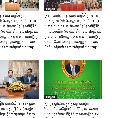
សកម្មភាព
្ត​រតនគិរី​ នាព្រឹកថ្ងៃទី៣១​ ខែ
ក្រុង​បាន​លុង​៖ ខេត្ត​រតនគិរី​ នាព្រឹកថ្ងៃទី២៩ ខែ
០២៦ ឯកឧត្តម​ ឈួន ចាន់ថន អនុ
កក្កដា ឆ្នាំ២០២៦ ឯកឧត្តម​ ឈួន ចាន់ថន អនុ
ភ. តំណាង​ដ៏ខ្ពង់ខ្ពស់​កិត្តិនីតិ
ប្រធាន ល.គ.ជ.ប.ភ. តំណាង​ដ៏ខ្ពង់ខ្ពស់​កិត្តិនីតិ
​ យ៉ិនទៀង​ ទេសរដ្ឋមន្រ្តី​ អនុ
កោសលបណ្ឌិត​ ឱម​ យ៉ិនទៀង​ ទេសរដ្ឋមន្រ្តី​ អនុ
ការ​ដ្ឋាន​ គ.ជ.ប.ភ​. បានអញ្ជើញ
ប្រធាន​ លេខាធិការ​ដ្ឋាន​ គ.ជ.ប.ភ​. បានអញ្ជើញ
ះផ្សព្វផ្សាយ​បញ្ជ្រាប​ការ​យល់​
ជាអធិបតីភាព​ ចុះផ្សព្វផ្សាយ​បញ្ជ្រាប​ការ​យល់​
ផែនការជាតិប្រឆាំងភេរវកម្ម”
ដឹង​ពី​ “សៀវភៅផែនការជាតិប្រឆាំងភេរវកម្ម”
សកម្មភាព
ង តំណាងដ៏ខ្ពង់ខ្ពស់ កិត្តិនីតិ
សូមបួងសួងដល់វត្ថុស័ក្តិសិទ្ធិ តាមជួយបីបាច់
េសរដ្ឋមន្ត្រី ឱម យ៉ិនទៀង
ថែរក្សា និងប្រសិទ្ធពរជ័យ សិរីមង្គល បវរមហា
ងប្រជុំពិភាក្សាជាមួយជំនាញ
ប្រសើរ ជូនចំពោះ កិត្តិនីតិកោសលបណ្ឌិត ឱម