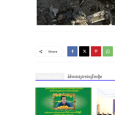
Share
ព័ត៌មានស្រដៀងគ្នា
ព័ត៌មានផ្សេងៗជាច្រើនទៀត