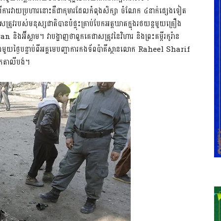
ការវាយប្រហារនោះគឺជាកុមារដែលកំពុងសិក្សា ចំណែក ៤នាក់ផ្សេងទៀត
្រូវរបស់មនុស្សជាតិបានបំផ្ទុះគ្រាប់បែកអត្តឃាតក្នុងរថយន្តមួយគ្រឿង
ងអ៊ីស្លាម។ វាបង្ហាញថាពួកគេជាសត្រូវនៃវិហារ និងព្រះគម្ពីរកូរ៉ាន
ួយថ្ងៃបន្ទាប់ពីអគ្គមេបញ្ជាការកងទ័ពប៉ាគីស្ថានលោក Raheel Sharif
យពួកតាលីបង់។