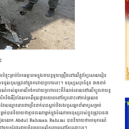
១៥
ការបំផ្ទុះគ្រាប់បែកអត្តឃាតក្នុងរថយន្តមួយគ្រឿងនៅលើផ្លូវក្បែរសាលារៀន
ងទទួលខុសត្រូវនៅក្នុងការវាយប្រហារនេះ។ មនុស្សសរុបចំនួន ៣៣នាក់
ងការណ៍របស់ពួកតាលីបង់ការវាយប្រហារនេះគឺកំណត់គោលដៅលើក្បួនរថយន្ត
និងអឺរ៉ុបដែលមកពីមូលដ្ឋានយោធានៅក្បែរនោះទៅកាន់ព្រលាន
លឈ្លានពានជាច្រើននាក់បានស្លាប់និងរងរបួសអ្នកនាំពាក្យសម្រាប់
នាក់បាននិយាយថាគ្មាននរណាម្នាក់ក្នុងចំណោមមនុស្សរបស់ខ្លួនត្រូវបានរង
ក្រុងកាប៊ុលលោក Abdul Rahman Rahimi បាននិយាយថាហេតុការណ៍
នៅមួយកន្លែងដោយមិនមានបុគ្គលិកយោធានៅក្បែរនោះទេ។