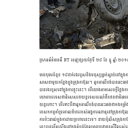
ប្រភពព័ត៌មានពី RT ចេញផ្សាយថ្ងៃទី ២៨ ខែ​ ធ្នូ ឆ្នាំ ២០
មានកុមារចំនួន ១៨នាក់រងរបួសនិងមនុស្សម្នាក់ស្លាប់នៅក្នុង
សាសនាមួយកន្លែងក្នុងក្រុងកាប៊ុល។ ពួកតាលីបង់បានអះអា
បានរងរបួសនៅក្នុងការផ្ទុះនេះ។ បើយោងតាមសេចក្តីថ្លែ
យោធាបរទេសជាពិសេសរថយន្តទេសចរណ៍ដឹកជនជាតិអាមេរិក
យន្តហោះ។ បើទោះបីជាពួកតាលីបង់បានអះអាងថាកងកម្លាំងដែ
បេសកកម្មគាំទ្រគោលជំហររបស់អង្គការណាតូនៅក្រុងកាប៊ុលម្
ការប៉ះពាល់ក្នុងការវាយប្រហារនេះទេ។​ នាយប៉ូលិស
នេះបានកើតឡើងនៅក្នុងតំបន់ដែលមានប្រជាជនស៊ីវិលរស់