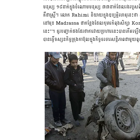
មនុស្ស ១៨នាក់ក្នុងចំណោមមនុស្ស ៣៣នាក់ដែលរងរបួសពី
គឺជាស្រ្តី។ លោក Rahimi និយាយក្នុងឧប្បត្តិហេតុនេះថា សត
នៅមុខ Madrassa ជាកន្លែងដែលកុមារកំពុងសិក្សា Koran និ
នេះ”។ គួរបញ្ជាក់ផងដែរថាការវាយប្រហារនេះបានកើតឡើងម
បានធ្វើទស្សនកិច្ចក្រុងកាប៊ុលក្នុងកិច្ចចរចារសន្តិភាពជាមួ