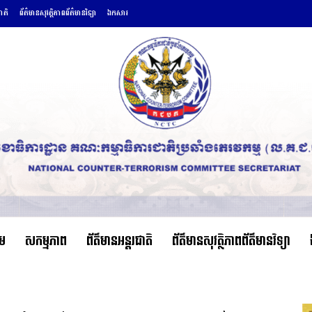
ជាតិ
ព័ត៌មានសុវត្ថិភាពព័ត៌មានវិទ្យា
ឯកសារ
ើម
សកម្មភាព
ព័ត៌មានអន្តរជាតិ
ព័ត៌មានសុវត្ថិភាពព័ត៌មានវិទ្យា