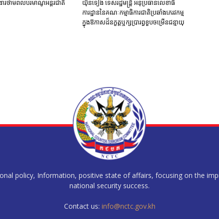
ក់ងារថាមពលបរមាណូអន្តរជាតិ
យ៉ិនទៀង ទេសរដ្ឋមន្រ្តី អនុប្រធានលេខាធិ
ការដ្ឋាននៃគណៈកម្មាធិការជាតិប្រឆាំងភេរវកម្ម
ក្នុងឱកាសដ៏នក្ខត្តឬក្សប្រារព្ធខួបចម្រើនជន្មាយុ
al policy, Information, positive state of affairs, focusing on the im
national security success.
Contact us:
info@nctc.gov.kh