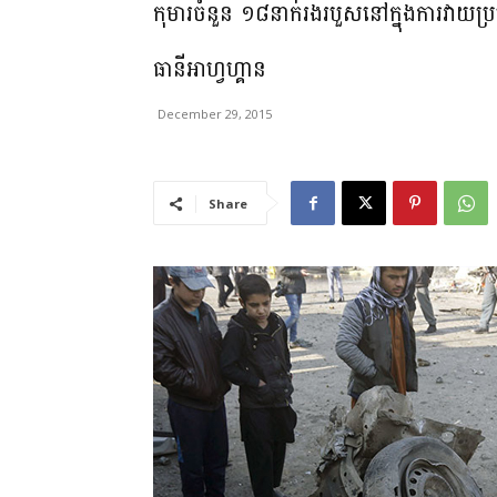
កុមារចំនួន ១៨នាក់រងរបួសនៅក្នុងការវាយប្រ
ធានីអាហ្វហ្គាន
December 29, 2015
Share