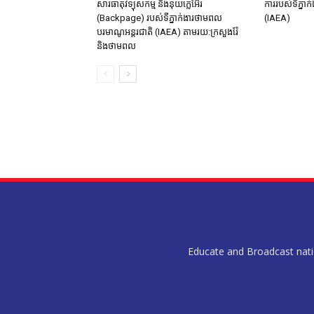
សារធាតុវិទ្យុសកម្ម​ និង​នុយក្លេអ៊ែរ​
ការរបស់ទីភ្នា
(Backpage) របស់ទីភ្នាក់ងារថាមពល
(IAEA)
បរមាណូអន្តរជាតិ (IAEA) តាមរយ:ក្រសួងរ៉ែ
និងថាមពល​
Educate and Broadcast nation