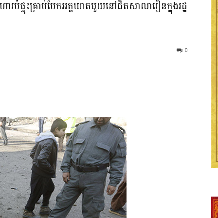
ហារបំផ្ទុះគ្រាប់បែកអត្តឃាតមួយនៅជិតសាលារៀនក្នុងរដ្ឋ
0