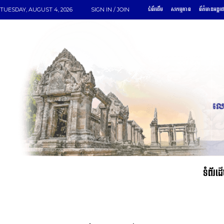
ទំព័រដើម
សកម្មភាព
ព័ត៌មានអន្តរ
TUESDAY, AUGUST 4, 2026
SIGN IN / JOIN
ទំព័រដ