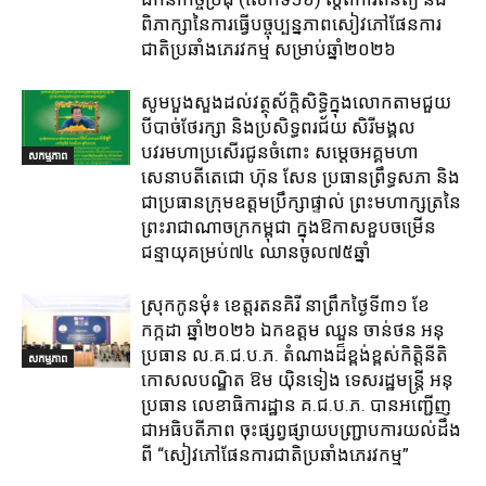
ពិភាក្សានៃការធ្វេីបច្ចុប្បន្នភាពសៀវភៅផែនការ
ជាតិប្រឆាំងភេរវកម្ម​ សម្រាប់ឆ្នាំ២០២៦​
សូមបួងសួងដល់វត្ថុស័ក្តិសិទ្ធិក្នុងលោកតាមជួយ
បីបាច់ថែរក្សា និងប្រសិទ្ធពរជ័យ សិរីមង្គល
បវរមហាប្រសើរជូនចំពោះ សម្តេចអគ្គមហា
សកម្មភាព
សេនាបតីតេជោ ហ៊ុន សែន ប្រធានព្រឹទ្ធសភា និង
ជាប្រធានក្រុមឧត្តមប្រឹក្សាផ្ទាល់ ព្រះមហាក្សត្រនៃ
ព្រះរាជាណាចក្រកម្ពុជា ក្នុងឱកាសខួបចម្រើន
ជន្មាយុគម្រប់៧៤ ឈានចូល៧៥ឆ្នាំ
ស្រុក​កូនមុំ៖ ខេត្ត​រតនគិរី​ នាព្រឹកថ្ងៃទី៣១​ ខែ
កក្កដា ឆ្នាំ២០២៦ ឯកឧត្តម​ ឈួន ចាន់ថន អនុ
ប្រធាន ល.គ.ជ.ប.ភ. តំណាង​ដ៏ខ្ពង់ខ្ពស់​កិត្តិនីតិ
សកម្មភាព
កោសលបណ្ឌិត​ ឱម​ យ៉ិនទៀង​ ទេសរដ្ឋមន្រ្តី​ អនុ
ប្រធាន​ លេខាធិការ​ដ្ឋាន​ គ.ជ.ប.ភ​. បានអញ្ជើញ
ជាអធិបតីភាព​ ចុះផ្សព្វផ្សាយ​បញ្ជ្រាប​ការ​យល់​ដឹង​
ពី​ “សៀវភៅផែនការជាតិប្រឆាំងភេរវកម្ម”