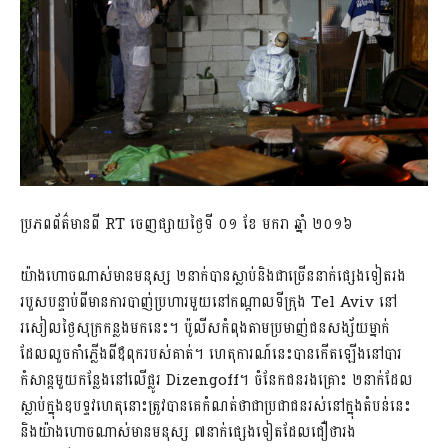
ប្រភពព័ត៌មានពី RT ចេញផ្សាយថ្ងៃទី ០១ ខែ​ មករា ឆ្នាំ ២០១៦
យ៉ាងហោចណាស់មានមនុស្ស ២នាក់បានស្លាប់និងជាច្រើននាក់ផ្សេងទៀតរង
របួសបន្ទាប់ពីមានការបាញ់ប្រហារមួយនៅកណ្តាលទីក្រុង Tel Aviv នៅ
រសៀលថ្ងៃសុក្រកន្លងមកនេះ។ ប៉ូលីសកំពុងតាមប្រមាញ់ជនសង្ស័យម្នាក់
ដែលលួចកាំភ្លើងពីឪពុករបស់គាត់។ ហេតុការណ៍នេះបានកើតឡើងនៅបារ
កំសាន្តមួយកន្លែងនៅលើផ្លូរ Dizengoff។ ចំនែកជនរងគ្រោះ ២នាក់ដែល
ស្លាប់ក្នុងឧបទ្ទវហេតុនោះត្រូវបានគេកំណត់ថាជាប្រជាជនរស់នៅក្នុងតំបន់នេះ
និងយ៉ាងហោចណាស់មានមនុស្ស ៧នាក់ផ្សេងទៀតដែលជឿថារង