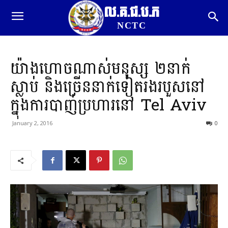
ល.គ.ជ.ប.ភ
NCTC
យ៉ាងហោចណាស់មនុស្ស ២នាក់
ស្លាប់ និងច្រើននាក់ទៀតរងរបួសនៅ
ក្នុងការបាញ់ប្រហារនៅ Tel Aviv
January 2, 2016
0