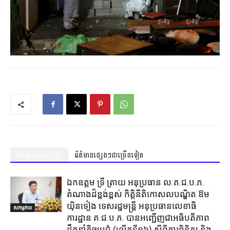
ព័ត៌មានស្រដៀងគ្នា
ព័ត៌មានផ្សេងៗជាច្រើនទៀត
ឯកឧត្តម ទ្រី ត្រាយ អនុប្រធាន ល.គ.ជ.ប.ភ.
តំណាងដ៏ខ្ពង់ខ្ពស់ កិត្តិនីតិកោសលបណ្ឌិត ឱម
យ៉ិនទៀង ទេសរដ្ឋមន្ត្រី អនុប្រធានលេខាធិ
សកម្មភាព
ការដ្ឋាន គ.ជ.ប.ភ. បានអញ្ជើញជាអធិបតីភាព
ដឹកនាំកិច្ចប្រជុំ (លេីកទី១៦) ស្តីពីការពិនិត្យ​ និង