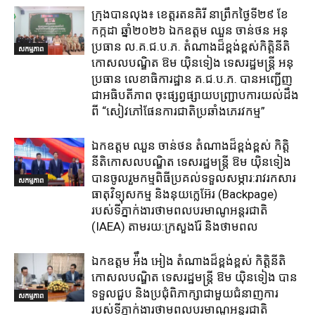
ក្រុង​បាន​លុង​៖ ខេត្ត​រតនគិរី​ នាព្រឹកថ្ងៃទី២៩ ខែ
កក្កដា ឆ្នាំ២០២៦ ឯកឧត្តម​ ឈួន ចាន់ថន អនុ
ប្រធាន ល.គ.ជ.ប.ភ. តំណាង​ដ៏ខ្ពង់ខ្ពស់​កិត្តិនីតិ
សកម្មភាព
កោសលបណ្ឌិត​ ឱម​ យ៉ិនទៀង​ ទេសរដ្ឋមន្រ្តី​ អនុ
ប្រធាន​ លេខាធិការ​ដ្ឋាន​ គ.ជ.ប.ភ​. បានអញ្ជើញ
ជាអធិបតីភាព​ ចុះផ្សព្វផ្សាយ​បញ្ជ្រាប​ការ​យល់​ដឹង​
ពី​ “សៀវភៅផែនការជាតិប្រឆាំងភេរវកម្ម”
ឯកឧត្តម ឈួន​ ចាន់ថន​ តំណាងដ៏ខ្ពង់ខ្ពស់ កិត្តិ
នីតិកោសលបណ្ឌិត ទេសរដ្ឋមន្ត្រី ឱម យ៉ិនទៀង
បានចូលរួមកម្មពិធីប្រគល់ទទួលសម្ភារ:​រាវរកសារ
សកម្មភាព
ធាតុវិទ្យុសកម្ម​ និង​នុយក្លេអ៊ែរ​ (Backpage)
របស់ទីភ្នាក់ងារថាមពលបរមាណូអន្តរជាតិ
(IAEA) តាមរយ:ក្រសួងរ៉ែ និងថាមពល​
ឯកឧត្តម អ៉ឹង អៀង តំណាងដ៏ខ្ពង់ខ្ពស់ កិត្តិនីតិ
កោសលបណ្ឌិត ទេសរដ្ឋមន្ត្រី ឱម យ៉ិនទៀង បាន
ទទួលជួប និងប្រជុំពិភាក្សាជាមួយជំនាញការ
សកម្មភាព
របស់ទីភ្នាក់ងារថាមពលបរមាណូអន្តរជាតិ