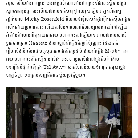
របួស ហើយជនរងគ្រោះ ២នាក់ក្នុងចំណោមជនរងគ្រោះទាំងនេះស្ថិតនៅក្នុង
ស្ថានភាពធ្ងន់ធ្ងរ នេះបើយោងតាមកាសែតក្រុងយេរូសាឡឹម។ អ្នកនាំពាក្យ
រដ្ឋាភិបាល Micky Rosenfeld និយាយថាប៉ូលិសកំពុងធ្វើការស៊ើបអង្កេត
លើការវាយប្រហារនោះ ហើយនៅមិនទាន់មានព័ត៌មានច្បាស់ការណ៍នៅឡើយ
អំពីជនដែលនៅពីក្រោយការវាយប្រហារនេះនៅឡើយទេ។ យោងតាមសាក្សី
ម្នាក់បានប្រាប់ Haaretz ថាមានខ្មាន់កាំភ្លើងតែម្នាក់ប៉ុណ្ណោះ ដែលគាត់
រៀបរាប់ថាមិនមែនជាមនុស្សភាគខាងកើតប្រដាប់ដោយកាំភ្លើង M-១៦។ ការ
វាយប្រហារនេះកើតឡើងនៅម៉ោង ៣:០០ ល្ងាចម៉ោងនៅក្នុងតំបន់ ដែល
មមាញឹកបំផុតនៃទីក្រុង Tel Aviv។ សាក្សីបាននិយាយថា ពួកគេឮសម្លេង
បាញ់ចំនួន ១០គ្រាប់ចេញពីអាវុធស្វ័យប្រវត្តិមួយ។