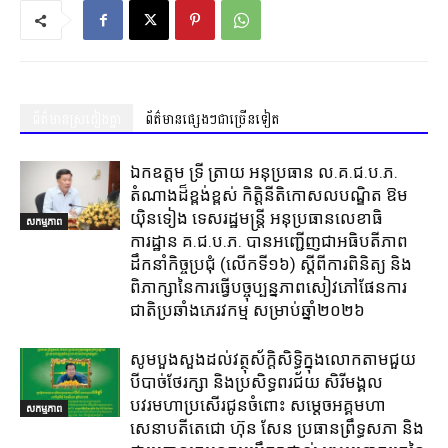
ព័ត៌មានស្រដៀងគ្នា
ព័ត៌មានផ្សេងៗជាច្រើនទៀត
ឯកឧត្តម ទ្រី ត្រាយ អនុប្រធាន ល.គ.ជ.ប.ភ.
តំណាងដ៏ខ្ពង់ខ្ពស់ កិត្តិនីតិកោសលបណ្ឌិត ឱម
យ៉ិនទៀង ទេសរដ្ឋមន្ត្រី អនុប្រធានលេខាធិ
សកម្មភាព
ការដ្ឋាន គ.ជ.ប.ភ. បានអញ្ជើញជាអធិបតីភាព
ដឹកនាំកិច្ចប្រជុំ (លេីកទី១៦) ស្តីពីការពិនិត្យ​ និង
ពិភាក្សានៃការធ្វេីបច្ចុប្បន្នភាពសៀវភៅផែនការ
ជាតិប្រឆាំងភេរវកម្ម​ សម្រាប់ឆ្នាំ២០២៦​
សូមបួងសួងដល់វត្ថុស័ក្តិសិទ្ធិក្នុងលោកតាមជួយ
បីបាច់ថែរក្សា និងប្រសិទ្ធពរជ័យ សិរីមង្គល
បវរមហាប្រសើរជូនចំពោះ សម្តេចអគ្គមហា
សកម្មភាព
សេនាបតីតេជោ ហ៊ុន សែន ប្រធានព្រឹទ្ធសភា និង