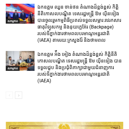
ឯកឧត្តម ឈួន​ ចាន់ថន​ តំណាងដ៏ខ្ពង់ខ្ពស់ កិត្តិ
នីតិកោសលបណ្ឌិត ទេសរដ្ឋមន្ត្រី ឱម យ៉ិនទៀង
បានចូលរួមកម្មពិធីប្រគល់ទទួលសម្ភារ:​រាវរកសារ
សកម្មភាព
ធាតុវិទ្យុសកម្ម​ និង​នុយក្លេអ៊ែរ​ (Backpage)
របស់ទីភ្នាក់ងារថាមពលបរមាណូអន្តរជាតិ
(IAEA) តាមរយ:ក្រសួងរ៉ែ និងថាមពល​
ឯកឧត្តម អ៉ឹង អៀង តំណាងដ៏ខ្ពង់ខ្ពស់ កិត្តិនីតិ
កោសលបណ្ឌិត ទេសរដ្ឋមន្ត្រី ឱម យ៉ិនទៀង បាន
ទទួលជួប និងប្រជុំពិភាក្សាជាមួយជំនាញការ
សកម្មភាព
របស់ទីភ្នាក់ងារថាមពលបរមាណូអន្តរជាតិ
(IAEA)