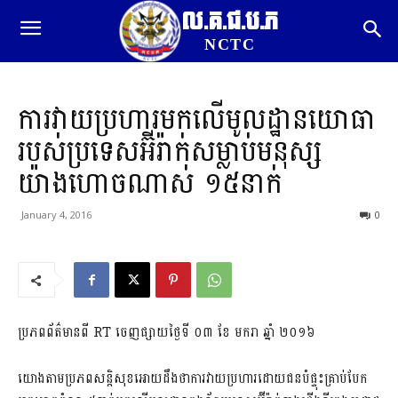
ល.គ.ជ.ប.ភ
NCTC
ការវាយប្រហារមកលើមូលដ្ឋានយោធា
របស់ប្រទេសអ៊ីរ៉ាក់សម្លាប់មនុស្ស
យ៉ាងហោចណាស់ ១៥នាក់
January 4, 2016
0
ប្រភពព័ត៌មានពី RT ចេញផ្សាយថ្ងៃទី ០៣ ខែ​ មករា ឆ្នាំ ២០១៦
យោងតាមប្រភពសន្តិសុខអោយដឹងថាការវាយប្រហារដោយជនបំផ្ទុះគ្រាប់បែក