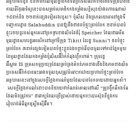
អត្តឃាតចំនួន ៥នាក់មកលើមូលដ្ឋានកងទ័ពប្រទេសអ៊ីរ៉ាក់ខាងជើងទីក្រុងបាដាដ
កាលពីថ្ងៃអាទិត្យនេះបានសម្លាប់សមាជិកកងកម្លាំងសន្តិសុខយ៉ាងហោចណាស់
១៥នាក់និង ២២នាក់ផ្សេងទៀតរងរបួស។ ប៉ូលីស និងប្រភពយោធានៅក្នុងទី
បញ្ជាការដ្ឋាន Salahuddin បានឱ្យដឹងថាជនបំផ្ទុះគ្រាប់បែក ២នាក់បានបំ
ផ្ទុះរថយន្តរបស់ពួកគេនៅច្រកទ្វារខាងលិចនៃជំរុំ Speicher ដែលជាអតីត
មូលដ្ឋានសហរដ្ឋអាមេរិកនៅក្រៅទីក្រុង Tikrit នៃរដ្ឋ Sunni។ ជនបំផ្ទុះ
គ្រាប់បែក ៣នាក់ផ្សេងទៀតបានបំផ្ទុះខ្លួនឯងបន្ទាប់ពីបានចូលទៅកាន់ផ្នែកមួយ
នៃមូលដ្ឋានដែលកងកម្លាំងប៉ូលិសអ៊ីរ៉ាក់កំពុងហ្វឹកហាត់។ ក្រុមរដ្ឋ
អ៊ីស្លាម IS ក្រុមសកម្មប្រយុទ្ធដែលគ្រប់គ្រងតំបន់ភាគខាងជើងនិងភាគខាងលិច
ប្រទេសអ៊ីរ៉ាក់បានអះអាងទទួលខុសត្រូវចំពោះការវាយប្រហារបំផ្ទុះគ្រាប់បែក
អត្តឃាតនេះនៅក្នុងសេចក្តីថ្លែងការណ៍មួយដែលបានចែកចាយដោយអ្នកគាំ។
សេចក្តីថ្លែងការណ៍នោះបាននិយាយថាកំណត់គោលដៅលើ “គ្រូបង្វឹកពីកងទ័ព
ដែលមិនត្រូវការ” ជាពាក្យដែលប្រើប្រាស់ដោយពួកបះបោរស៊ុននីក្នុងការ
រៀបរាប់អំពីពួកមូស្លីមស៊ីអ៊ីត។