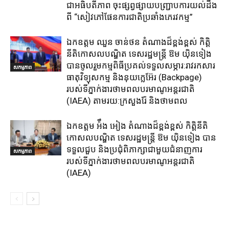
ជាអធិបតីភាព​ ចុះផ្សព្វផ្សាយ​បញ្ជ្រាប​ការ​យល់​ដឹង​
ពី​ “សៀវភៅផែនការជាតិប្រឆាំងភេរវកម្ម”
ឯកឧត្តម ឈួន​ ចាន់ថន​ តំណាងដ៏ខ្ពង់ខ្ពស់ កិត្តិ
នីតិកោសលបណ្ឌិត ទេសរដ្ឋមន្ត្រី ឱម យ៉ិនទៀង
បានចូលរួមកម្មពិធីប្រគល់ទទួលសម្ភារ:​រាវរកសារ
សកម្មភាព
ធាតុវិទ្យុសកម្ម​ និង​នុយក្លេអ៊ែរ​ (Backpage)
របស់ទីភ្នាក់ងារថាមពលបរមាណូអន្តរជាតិ
(IAEA) តាមរយ:ក្រសួងរ៉ែ និងថាមពល​
ឯកឧត្តម អ៉ឹង អៀង តំណាងដ៏ខ្ពង់ខ្ពស់ កិត្តិនីតិ
កោសលបណ្ឌិត ទេសរដ្ឋមន្ត្រី ឱម យ៉ិនទៀង បាន
ទទួលជួប និងប្រជុំពិភាក្សាជាមួយជំនាញការ
សកម្មភាព
របស់ទីភ្នាក់ងារថាមពលបរមាណូអន្តរជាតិ
(IAEA)