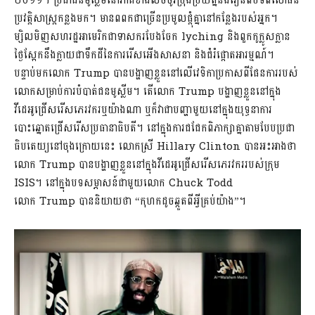
២០១១។ ប្រជាជនម៉ូស្លីមនៅភាគខាងលិចចូរប្រុងប្រយ័ត្ននិងរៀនពីបទពិសោធន៍
ប្រវត្តិសាស្រ្តកន្លងមក។ មានពពកជាច្រើនប្រមូលផ្តុំគ្នានៅកន្លែងរបស់អ្នក។
ម្សិលមិញសហរដ្ឋអាមេរិកជាទាសករបែងចែក lyching និងពួកកូក្លូសក្លាន
ថ្ងៃស្អែកនឹងក្លាយជាទឹកដីនៃការរើសអើងសាសនា និងជំរំផ្តោតអារម្មណ៍។
បន្ទាប់មកលោក Trump បានបង្ហាញខ្លួននៅលើវេទិកាប្រកាសពីផែនការរបស់
លោកសម្រាប់ការបំបាត់ជនមូស្លីម។ តើលោក​ Trump បង្ហាញខ្លួននៅក្នុង
វីដេអូជ្រើសរើសភេរវករឬយ៉ាងណា ឬក៏វាជាបញ្ហាមួយនៅក្នុងយុទ្ធនាការ
បោះឆ្នោតជ្រើសរើសប្រធានាធិបតី។ នៅក្នុងការជជែកពិភាក្សាគ្នាតាមបែបប្រជា
ធិបតេយ្យនៅចុងក្រោយនេះ លោកស្រី Hillary Clinton បានអះអាងថា
លោក Trump បានបង្ហាញខ្លួននៅក្នុងវីដេអូជ្រើសរើសភេរវកររបស់ក្រុម
ISIS។ នៅក្នុងបទសម្ភាសន៍ជាមួយលោក Chuck Todd
លោក Trump បាននិយាយថា “កុហកដូចឆ្កួតពីអ្វីគ្រប់យ៉ាង”។