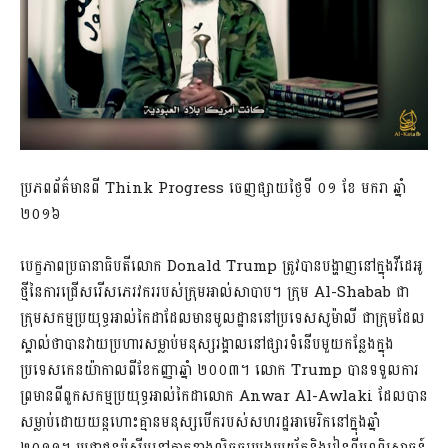
ប្រភពព័ត៌មានពី Think Progress ចេញផ្សាយថ្ងៃទី ០១ ខែ​ មករា ឆ្នាំ
២០១៦
បេក្ខភាពប្រធានាធិបតីលោក Donald Trump ត្រូវបានបង្ហាញនៅក្នុងវីដេអូ
ថ្មីនៃការជ្រើសរើសភេរវកររបស់ក្រុមអាល់សាបាប។ ក្រុម Al-Shabab ជា
ក្រុមសកម្មប្រយុទ្ធអាល់កៃដាដែលមានមូលដ្ឋាននៅប្រទេសសូម៉ាលី ជាក្រុមដែល
ស្គាល់ថាបានវាយប្រហារសម្លាប់មនុស្សរង្គាលនៅផ្សារទំនើបមួយកន្លែងក្នុង
ប្រទេសកេនយ៉ាកាលពីខែកញ្ញាឆ្នាំ ២០០៣។ លោក Trump បានទទួលការ
ព្រមានពីពួកសកម្មប្រយុទ្ធអាល់កៃដាលោក Anwar Al-Awlaki ដែលបាន
សម្លាប់ដោយយន្តហោះគ្មានមនុស្សបើករបស់សហរដ្ឋអាមេរិកនៅក្នុងឆ្នាំ