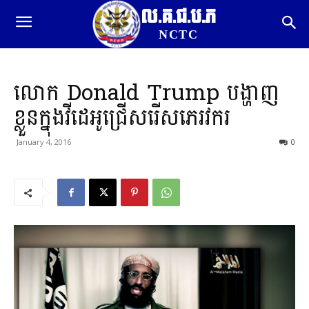
ល.គ.ជ.ប.ភ
NCTC
លោក Donald Trump បង្ហាញ
ខ្លួនក្នុងវីដេអូជ្រើសរើសភេរវករ
January 4, 2016
0