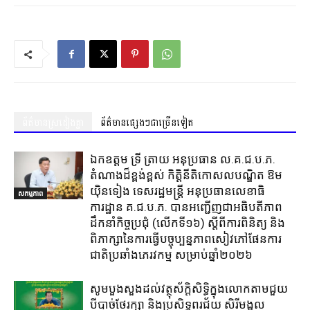
ព័ត៌មានស្រដៀងគ្នា
ព័ត៌មានផ្សេងៗជាច្រើនទៀត
ឯកឧត្តម ទ្រី ត្រាយ អនុប្រធាន ល.គ.ជ.ប.ភ.
តំណាងដ៏ខ្ពង់ខ្ពស់ កិត្តិនីតិកោសលបណ្ឌិត ឱម
យ៉ិនទៀង ទេសរដ្ឋមន្ត្រី អនុប្រធានលេខាធិ
សកម្មភាព
ការដ្ឋាន គ.ជ.ប.ភ. បានអញ្ជើញជាអធិបតីភាព
ដឹកនាំកិច្ចប្រជុំ (លេីកទី១៦) ស្តីពីការពិនិត្យ​ និង
ពិភាក្សានៃការធ្វេីបច្ចុប្បន្នភាពសៀវភៅផែនការ
ជាតិប្រឆាំងភេរវកម្ម​ សម្រាប់ឆ្នាំ២០២៦​
សូមបួងសួងដល់វត្ថុស័ក្តិសិទ្ធិក្នុងលោកតាមជួយ
បីបាច់ថែរក្សា និងប្រសិទ្ធពរជ័យ សិរីមង្គល