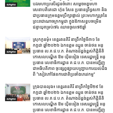
បវរមហាប្រសើរជូនចំពោះ សម្តេចអគ្គមហា
សកម្មភាព
សេនាបតីតេជោ ហ៊ុន សែន ប្រធានព្រឹទ្ធសភា និង
ជាប្រធានក្រុមឧត្តមប្រឹក្សាផ្ទាល់ ព្រះមហាក្សត្រនៃ
ព្រះរាជាណាចក្រកម្ពុជា ក្នុងឱកាសខួបចម្រើន
ជន្មាយុគម្រប់៧៤ ឈានចូល៧៥ឆ្នាំ
ស្រុក​កូនមុំ៖ ខេត្ត​រតនគិរី​ នាព្រឹកថ្ងៃទី៣១​ ខែ
កក្កដា ឆ្នាំ២០២៦ ឯកឧត្តម​ ឈួន ចាន់ថន អនុ
ប្រធាន ល.គ.ជ.ប.ភ. តំណាង​ដ៏ខ្ពង់ខ្ពស់​កិត្តិនីតិ
សកម្មភាព
កោសលបណ្ឌិត​ ឱម​ យ៉ិនទៀង​ ទេសរដ្ឋមន្រ្តី​ អនុ
ប្រធាន​ លេខាធិការ​ដ្ឋាន​ គ.ជ.ប.ភ​. បានអញ្ជើញ
ជាអធិបតីភាព​ ចុះផ្សព្វផ្សាយ​បញ្ជ្រាប​ការ​យល់​ដឹង​
ពី​ “សៀវភៅផែនការជាតិប្រឆាំងភេរវកម្ម”
ក្រុង​បាន​លុង​៖ ខេត្ត​រតនគិរី​ នាព្រឹកថ្ងៃទី២៩ ខែ
កក្កដា ឆ្នាំ២០២៦ ឯកឧត្តម​ ឈួន ចាន់ថន អនុ
ប្រធាន ល.គ.ជ.ប.ភ. តំណាង​ដ៏ខ្ពង់ខ្ពស់​កិត្តិនីតិ
សកម្មភាព
កោសលបណ្ឌិត​ ឱម​ យ៉ិនទៀង​ ទេសរដ្ឋមន្រ្តី​ អនុ
ប្រធាន​ លេខាធិការ​ដ្ឋាន​ គ.ជ.ប.ភ​. បានអញ្ជើញ