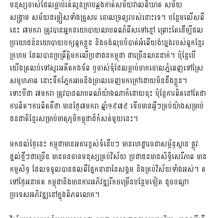
មនុស្សចាស់​ដែលធ្លាប់រត់លូនក្រាបឆ្លងកាត់សម័យវាលពិឃាត សម័យ
សង្គ្រាម សម័យជម្លៀសទាំងគ្រួសារ ចោលទ្រព្យរបស់នោះទេ។ បន្ថែមលើសពី
នេះ ៧មករា ត្រូវបានអ្នកនយោបាយលាបពណ៌ពីសទៅខ្មៅ ព្រោះតែដើម្បីផល
ប្រយោជន៍នយោបាយបក្សពួកខ្លួន និងចង់លុបបំបាត់អំពើយង់ឃ្នងរបស់ពួកខ្មែរ
ក្រហម ដែលបានប្រព្រឹត្តិមកលើប្រជាជនកម្ពុជា ជាច្រើនលាននាក់។ ប៉ុន្តែបើ
យើងត្រលប់ទៅសួរអតីតកងទ័ព ឬចាស់ទុំដែលធ្លាប់ចាកចោលភ្នំពេញទៅស្រែ
សមូហភាព នោះទឹកភ្នែកអាចនិងច្រាលចេញមកក្រៅដោយមិនដឹងខ្លួន។
ទោះបីជា ៧មករា ត្រូវបានលាបពណ៌យ៉ាងណាក៏ដោយចុះ ប៉ុន្តែការពិតនៅតែជា
ការពិត។ការពិតគឺថា មានថ្ងៃ៧មករា ឆ្នាំ១៩៧៩ ទើបមានអ្វីៗគ្រប់យ៉ាងសម្រាប់
ជនជាតិខ្មែរ​សម្រាប់មាតុភូមិកម្ពុជាដ៏កំសត់មួយនេះ។
មកដល់ថ្ងៃនេះ កម្ពុជាមានអគារខ្ពស់ទំនើបៗ មានហេដ្ឋារចនាសម័្ពន្ធស្ពាន ផ្លូវ
ថ្នល់ថ្មីៗជាច្រើន មានធនធានមនុស្សគ្រប់វិស័យ ប្រជាជនមានសិទ្ធិសេរីភាព មាន
កម្មសិទ្ធ ​ដែលទទួលបានផលពីផ្នែកនានានៃសង្គម និងគ្រប់វិស័យទាំងអស់។ ត
ទៅថ្ងៃអនាគត កម្ពុជានិងមានការអភិវឌ្ឍរីកចម្រើនបន្ថែមទៀត ដូចបណ្តា
ប្រទេសអភិវឌ្ឍនៅក្នុងពិភពលោក។