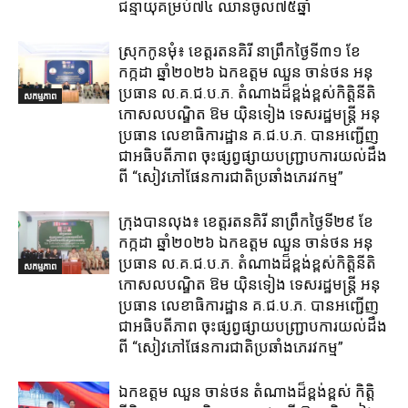
ជន្មាយុគម្រប់៧៤ ឈានចូល៧៥ឆ្នាំ
ស្រុក​កូនមុំ៖ ខេត្ត​រតនគិរី​ នាព្រឹកថ្ងៃទី៣១​ ខែ
កក្កដា ឆ្នាំ២០២៦ ឯកឧត្តម​ ឈួន ចាន់ថន អនុ
ប្រធាន ល.គ.ជ.ប.ភ. តំណាង​ដ៏ខ្ពង់ខ្ពស់​កិត្តិនីតិ
សកម្មភាព
កោសលបណ្ឌិត​ ឱម​ យ៉ិនទៀង​ ទេសរដ្ឋមន្រ្តី​ អនុ
ប្រធាន​ លេខាធិការ​ដ្ឋាន​ គ.ជ.ប.ភ​. បានអញ្ជើញ
ជាអធិបតីភាព​ ចុះផ្សព្វផ្សាយ​បញ្ជ្រាប​ការ​យល់​ដឹង​
ពី​ “សៀវភៅផែនការជាតិប្រឆាំងភេរវកម្ម”
ក្រុង​បាន​លុង​៖ ខេត្ត​រតនគិរី​ នាព្រឹកថ្ងៃទី២៩ ខែ
កក្កដា ឆ្នាំ២០២៦ ឯកឧត្តម​ ឈួន ចាន់ថន អនុ
ប្រធាន ល.គ.ជ.ប.ភ. តំណាង​ដ៏ខ្ពង់ខ្ពស់​កិត្តិនីតិ
សកម្មភាព
កោសលបណ្ឌិត​ ឱម​ យ៉ិនទៀង​ ទេសរដ្ឋមន្រ្តី​ អនុ
ប្រធាន​ លេខាធិការ​ដ្ឋាន​ គ.ជ.ប.ភ​. បានអញ្ជើញ
ជាអធិបតីភាព​ ចុះផ្សព្វផ្សាយ​បញ្ជ្រាប​ការ​យល់​ដឹង​
ពី​ “សៀវភៅផែនការជាតិប្រឆាំងភេរវកម្ម”
ឯកឧត្តម ឈួន​ ចាន់ថន​ តំណាងដ៏ខ្ពង់ខ្ពស់ កិត្តិ