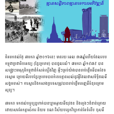
គិតមកដល់ថ្ងៃ ៧មករា ឆ្នាំ២០១៦នេះ មានរយៈពេល ៣៧ឆ្នាំហើយដែលរបប
កម្ពុជាប្រជាធិបតេយ្យ (ខ្មែរក្រហម) បានដួលរលំ។ ៧មករា ឆ្នាំ១៩៧៩ បាន
សង្គ្រោះមាតុភូមិកម្ពុជាដ៏កំសត់ឡើងវិញ អ្វីៗគ្រប់យ៉ាងបានចាប់ផ្តើមពីបាតដៃទ
ទេស្អាត ក្រោយពីរបបខ្មែរក្រហមបានកំទេចគ្មានសល់នូវអ្វីដែលជាសមិទ្ធិផលពី
សង្គមចាស់។ ការស្តារនិងកសាងប្រទេសត្រូវបានចាប់ផ្តើមចេញពីចំនុចក្រោម
សូន្យ។
៧មករា មកដល់បច្ចុប្បន្នហាក់បានឃ្លាតឆ្ងាយពីយុវជន និងក្មេងៗជំនាន់ក្រោយ​
ដោយសារតែកត្តាសំភារៈនិយម ខណៈវិស័យបច្ចេកវិទ្យាកាន់តែទំនើប ខុសពី