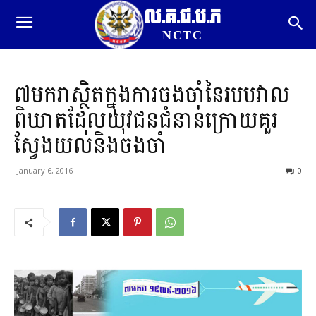
ល.គ.ជ.ប.ភ
NCTC
៧មករាស្ថិតក្នុងការចងចាំនៃរបបវាល
ពិឃាតដែលយុវជនជំនាន់ក្រោយគួរ
ស្វែងយល់​និងចងចាំ
January 6, 2016
0