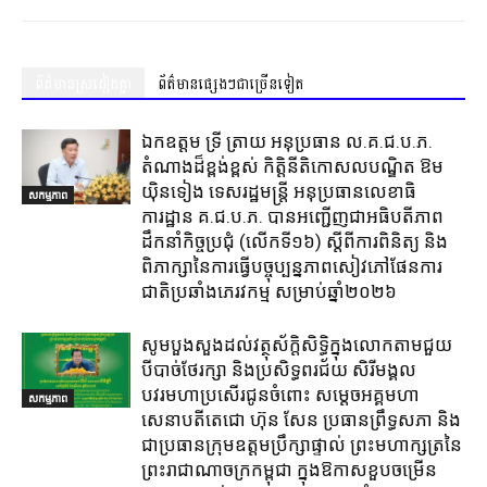
ព័ត៌មានស្រដៀងគ្នា
ព័ត៌មានផ្សេងៗជាច្រើនទៀត
ឯកឧត្តម ទ្រី ត្រាយ អនុប្រធាន ល.គ.ជ.ប.ភ.
តំណាងដ៏ខ្ពង់ខ្ពស់ កិត្តិនីតិកោសលបណ្ឌិត ឱម
យ៉ិនទៀង ទេសរដ្ឋមន្ត្រី អនុប្រធានលេខាធិ
សកម្មភាព
ការដ្ឋាន គ.ជ.ប.ភ. បានអញ្ជើញជាអធិបតីភាព
ដឹកនាំកិច្ចប្រជុំ (លេីកទី១៦) ស្តីពីការពិនិត្យ​ និង
ពិភាក្សានៃការធ្វេីបច្ចុប្បន្នភាពសៀវភៅផែនការ
ជាតិប្រឆាំងភេរវកម្ម​ សម្រាប់ឆ្នាំ២០២៦​
សូមបួងសួងដល់វត្ថុស័ក្តិសិទ្ធិក្នុងលោកតាមជួយ
បីបាច់ថែរក្សា និងប្រសិទ្ធពរជ័យ សិរីមង្គល
បវរមហាប្រសើរជូនចំពោះ សម្តេចអគ្គមហា
សកម្មភាព
សេនាបតីតេជោ ហ៊ុន សែន ប្រធានព្រឹទ្ធសភា និង
ជាប្រធានក្រុមឧត្តមប្រឹក្សាផ្ទាល់ ព្រះមហាក្សត្រនៃ
ព្រះរាជាណាចក្រកម្ពុជា ក្នុងឱកាសខួបចម្រើន