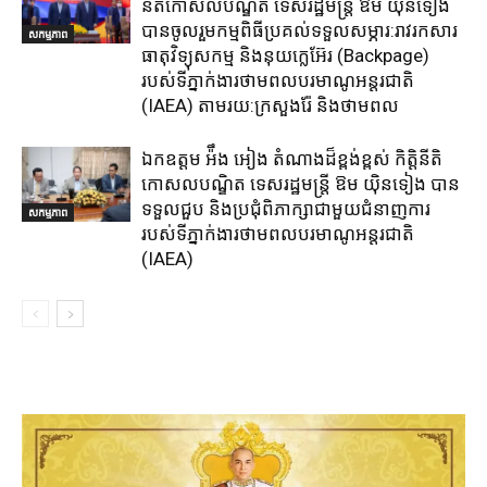
នីតិកោសលបណ្ឌិត ទេសរដ្ឋមន្ត្រី ឱម យ៉ិនទៀង
បានចូលរួមកម្មពិធីប្រគល់ទទួលសម្ភារ:​រាវរកសារ
សកម្មភាព
ធាតុវិទ្យុសកម្ម​ និង​នុយក្លេអ៊ែរ​ (Backpage)
របស់ទីភ្នាក់ងារថាមពលបរមាណូអន្តរជាតិ
(IAEA) តាមរយ:ក្រសួងរ៉ែ និងថាមពល​
ឯកឧត្តម អ៉ឹង អៀង តំណាងដ៏ខ្ពង់ខ្ពស់ កិត្តិនីតិ
កោសលបណ្ឌិត ទេសរដ្ឋមន្ត្រី ឱម យ៉ិនទៀង បាន
ទទួលជួប និងប្រជុំពិភាក្សាជាមួយជំនាញការ
សកម្មភាព
របស់ទីភ្នាក់ងារថាមពលបរមាណូអន្តរជាតិ
(IAEA)