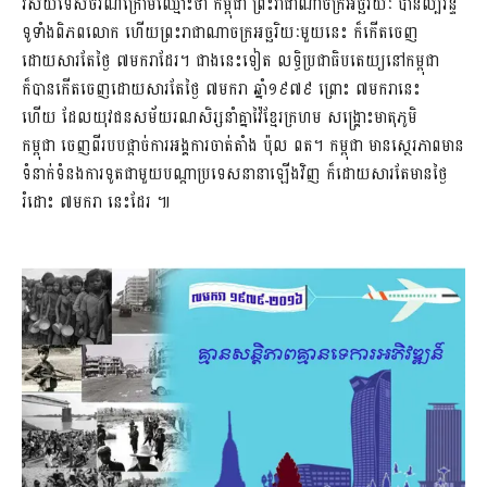
វិស័យទេសចរណ៍ក្រោមឈ្មោះថា កម្ពុជា ព្រះរាជាណាចក្រអច្ឆរិយៈ បានល្បីរន្ទឺ
ទូទាំងពិភពលោក ហើយព្រះរាជាណាចក្រអច្ឆរិយៈមួយនេះ ក៏កើតចេញ
ដោយសារតែថ្ងៃ ៧មករាដែរ។ ជាងនេះទៀត លទ្ធិប្រជាធិបតេយ្យនៅកម្ពុជា
ក៏បានកើតចេញដោយសារតែថ្ងៃ ៧មករា ឆ្នាំ១៩៧៩ ព្រោះ ៧មករានេះ
ហើយ ដែលយុវជនសម័យរណសិរ្សនាំគ្នាវ៉ៃខ្មែរក្រហម សង្គ្រោះមាតុភូមិ
កម្ពុជា ចេញពីរបបផ្តាច់ការអង្គការចាត់តាំង ប៉ុល ពត។ កម្ពុជា មានស្ថេរភាព​​មាន
ទំនាក់ទំនងការទូតជាមួយបណ្តាប្រទេសនានាឡើងវិញ ក៏ដោយសារតែមានថ្ងៃ
រំដោះ ​៧មករា នេះដែរ ៕