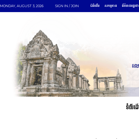
ទំព័រដើម
សកម្មភាព
ព័ត៌មានអន្តរជា
MONDAY, AUGUST 3, 2026
SIGN IN / JOIN
ទំព័រដ