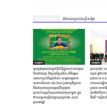
ព័ត៌មានស្រដៀងគ្នា
ព័ត៌មានផ្សេងៗជាច្រើនទៀត
សកម្មភាព
សកម្មភាព
សូមបួងសួងដល់វត្ថុស័ក្តិសិទ្ធិក្នុងលោកតាមជួយ
ស្រុក​កូនមុំ៖ ខេត
បីបាច់ថែរក្សា និងប្រសិទ្ធពរជ័យ សិរីមង្គល
កក្កដា ឆ្នាំ២
បវរមហាប្រសើរជូនចំពោះ សម្តេចអគ្គមហា
ប្រធាន ល.គ.ជ.ប.
សេនាបតីតេជោ ហ៊ុន សែន ប្រធានព្រឹទ្ធសភា
កោសលបណ្ឌិត​ ឱម
និងជាប្រធានក្រុមឧត្តមប្រឹក្សាផ្ទាល់
ប្រធាន​ លេខាធិ
ព្រះមហាក្សត្រនៃព្រះរាជាណាចក្រកម្ពុជា ក្នុង
ជាអធិបតីភាព​ ចុ
ឱកាសខួបចម្រើនជន្មាយុគម្រប់៧៤ ឈាន
ដឹង​ពី​ “សៀវភៅ
ចូល៧៥ឆ្នាំ