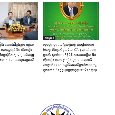
សកម្មភាព
ង តំណាងដ៏ខ្ពង់ខ្ពស់ កិត្តិនីតិ
សូមបួងសួងដល់វត្ថុស័ក្តិសិទ្ធិ តាមជួយបីបាច់
េសរដ្ឋមន្ត្រី ឱម យ៉ិនទៀង
ថែរក្សា និងប្រសិទ្ធពរជ័យ សិរីមង្គល បវរមហា
ងប្រជុំពិភាក្សាជាមួយជំនាញ
ប្រសើរ ជូនចំពោះ កិត្តិនីតិកោសលបណ្ឌិត ឱម
ក់ងារថាមពលបរមាណូអន្តរជាតិ
យ៉ិនទៀង ទេសរដ្ឋមន្រ្តី អនុប្រធានលេខាធិ
ការដ្ឋាននៃគណៈកម្មាធិការជាតិប្រឆាំងភេរវកម្ម
ក្នុងឱកាសដ៏នក្ខត្តឬក្សប្រារព្ធខួបចម្រើនជន្មាយុ