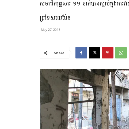
សមាជិកគ្រួសារ ១១ នាក់បានស្លាប់ក្នុងការវាយប
ប្រទែសយេម៉ែន
May 27, 2016
Share