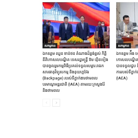
សកម្មភាព
សកម្មភាព
ឯកឧត្តម ឈួន​ ចាន់ថន​ តំណាងដ៏ខ្ពង់ខ្ពស់ កិត្តិ
ឯកឧត្តម អ៉ឹង អៀ
នីតិកោសលបណ្ឌិត ទេសរដ្ឋមន្ត្រី ឱម យ៉ិនទៀង
កោសលបណ្ឌិត ទ
បានចូលរួមកម្មពិធីប្រគល់ទទួលសម្ភារ:​រាវរក
បានទទួលជួប និ
សារធាតុវិទ្យុសកម្ម​ និង​នុយក្លេអ៊ែរ​
ការរបស់ទីភ្នា
(Backpage) របស់ទីភ្នាក់ងារថាមពល
(IAEA)
បរមាណូអន្តរជាតិ (IAEA) តាមរយ:ក្រសួងរ៉ែ
និងថាមពល​