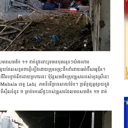
ារដែលមានសមាជិក ១១ នាក់ក្នុងនោះរួមមានកុមារតូចៗយ៉ាងហោច
សមួយដែលសន្មតថាធ្វើឡើងដោយក្រុមចម្រុះដឹកនាំដោយអារ៉ាប៊ីសាអូឌីត។
ិតបន្ទាប់ពីការវាយប្រហារនេះ ប៉ុន្តែសមាជិកក្រុមគ្រួសាររបស់ក្មេងស្រីនេះ
hala ខេត្ត Lahj ភាគនិរតីប្រទេសយេម៉ែន។ ប្រព័ន្ធផ្សព្វផ្សាយក្នុង
មីស៊ីលចំនួន ២ គ្រាប់មកលើផ្ទះរបស់គ្រួសារដែលមានសមាជិក ១២ នាក់