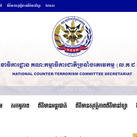
តិ
ព័ត៌មានសុវត្ថិភាពព័ត៌មានវិទ្យា
ឯកសារ
ើម
សកម្មភាព
ព័ត៌មានអន្តរជាតិ
ព័ត៌មានសុវត្ថិភាពព័ត៌មានវិទ្យា