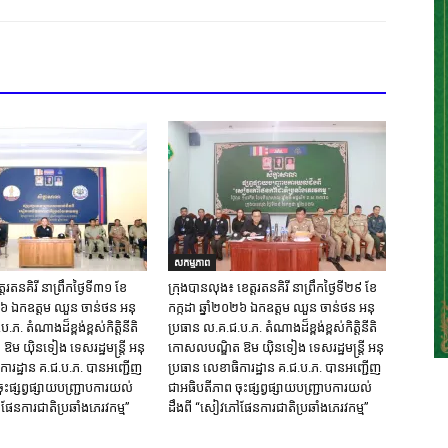
សកម្មភាព
្ត​រតនគិរី​ នាព្រឹកថ្ងៃទី៣១​ ខែ
ក្រុង​បាន​លុង​៖ ខេត្ត​រតនគិរី​ នាព្រឹកថ្ងៃទី២៩ ខែ
០២៦ ឯកឧត្តម​ ឈួន ចាន់ថន អនុ
កក្កដា ឆ្នាំ២០២៦ ឯកឧត្តម​ ឈួន ចាន់ថន អនុ
ភ. តំណាង​ដ៏ខ្ពង់ខ្ពស់​កិត្តិនីតិ
ប្រធាន ល.គ.ជ.ប.ភ. តំណាង​ដ៏ខ្ពង់ខ្ពស់​កិត្តិនីតិ
​ យ៉ិនទៀង​ ទេសរដ្ឋមន្រ្តី​ អនុ
កោសលបណ្ឌិត​ ឱម​ យ៉ិនទៀង​ ទេសរដ្ឋមន្រ្តី​ អនុ
ការ​ដ្ឋាន​ គ.ជ.ប.ភ​. បានអញ្ជើញ
ប្រធាន​ លេខាធិការ​ដ្ឋាន​ គ.ជ.ប.ភ​. បានអញ្ជើញ
ះផ្សព្វផ្សាយ​បញ្ជ្រាប​ការ​យល់​
ជាអធិបតីភាព​ ចុះផ្សព្វផ្សាយ​បញ្ជ្រាប​ការ​យល់​
ផែនការជាតិប្រឆាំងភេរវកម្ម”
ដឹង​ពី​ “សៀវភៅផែនការជាតិប្រឆាំងភេរវកម្ម”