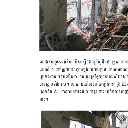
យោងតាមប្រភពព័ត៌មានពីសាក្សីនិងមន្ត្រីឲ្យដឹងថា គ្រូស
ណាស់ ៤ នាក់ត្រូវបានសម្លាប់ក្នុងការវាយប្រហារតាមអាកា
ប្រភពបានបន្ថែមទៀតថា មានក្មេងស្រីតូចម្នាក់នៅរស់រានមានជីវ
បានស្លាប់ទាំងអស់។ ហេតុការណ៍នេះកើតឡើងនៅក្រុង El-Ma
ស្រុកនិង AP បានរាយការណ៍ថា យន្ដហោះចម្បាំងបានបាញ់
នេះ។