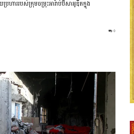
្រហាររបស់ក្រុមចម្រុះអារ៉ាប់ប៊ីសាអូឌីតក្នុង
0