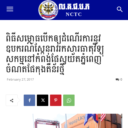
ល.គ.ជ.ប.ភ
NCTC
ពិធីសម្ភោធបើកឲ្យដំណើរការនូវ
ឧបករណ៍ស្កែនរាវរកសារធាតុវិទ្យុ
សកម្មនៅកំពង់ផែស្វយ័តភ្នំពេញ
ចំណតផែកុងតឺន័រថ្មី
February 27, 2017
0