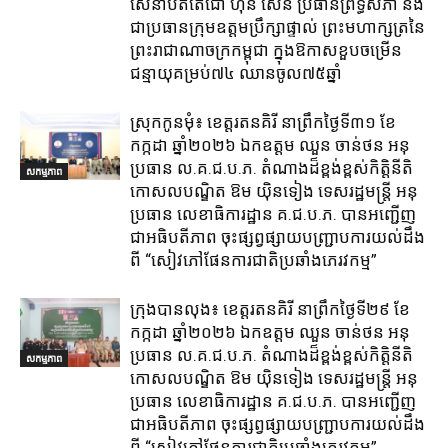
សេនាបតីតេជោ ហ៊ុន សែន ប្រធានព្រឹទ្ធសភា និង
ជាប្រធានក្រុមឧត្តមប្រឹក្សាផ្ទាល់ ព្រះមហាក្សត្រនៃ
ព្រះរាជាណាចក្រកម្ពុជា ក្នុងឱកាសខួបចម្រើន
ជន្មាយុគម្រប់៧៤ ឈានចូល៧៥ឆ្នាំ
ស្រុក​កូនមុំ៖ ខេត្ត​រតនគិរី​ នាព្រឹកថ្ងៃទី៣១​ ខែ
កក្កដា ឆ្នាំ២០២៦ ឯកឧត្តម​ ឈួន ចាន់ថន អនុ
ប្រធាន ល.គ.ជ.ប.ភ. តំណាង​ដ៏ខ្ពង់ខ្ពស់​កិត្តិនីតិ
សកម្មភាព
កោសលបណ្ឌិត​ ឱម​ យ៉ិនទៀង​ ទេសរដ្ឋមន្រ្តី​ អនុ
ប្រធាន​ លេខាធិការ​ដ្ឋាន​ គ.ជ.ប.ភ​. បានអញ្ជើញ
ជាអធិបតីភាព​ ចុះផ្សព្វផ្សាយ​បញ្ជ្រាប​ការ​យល់​ដឹង​
ពី​ “សៀវភៅផែនការជាតិប្រឆាំងភេរវកម្ម”
ក្រុង​បាន​លុង​៖ ខេត្ត​រតនគិរី​ នាព្រឹកថ្ងៃទី២៩ ខែ
កក្កដា ឆ្នាំ២០២៦ ឯកឧត្តម​ ឈួន ចាន់ថន អនុ
ប្រធាន ល.គ.ជ.ប.ភ. តំណាង​ដ៏ខ្ពង់ខ្ពស់​កិត្តិនីតិ
សកម្មភាព
កោសលបណ្ឌិត​ ឱម​ យ៉ិនទៀង​ ទេសរដ្ឋមន្រ្តី​ អនុ
ប្រធាន​ លេខាធិការ​ដ្ឋាន​ គ.ជ.ប.ភ​. បានអញ្ជើញ
ជាអធិបតីភាព​ ចុះផ្សព្វផ្សាយ​បញ្ជ្រាប​ការ​យល់​ដឹង​
ពី​ “សៀវភៅផែនការជាតិប្រឆាំងភេរវកម្ម”