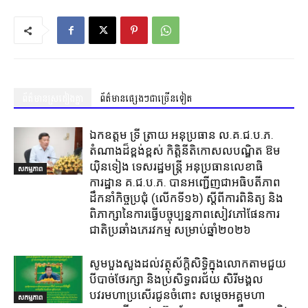
ព័ត៌មានស្រដៀងគ្នា
ព័ត៌មានផ្សេងៗជាច្រើនទៀត
ឯកឧត្តម ទ្រី ត្រាយ អនុប្រធាន ល.គ.ជ.ប.ភ.
តំណាងដ៏ខ្ពង់ខ្ពស់ កិត្តិនីតិកោសលបណ្ឌិត ឱម
យ៉ិនទៀង ទេសរដ្ឋមន្ត្រី អនុប្រធានលេខាធិ
សកម្មភាព
ការដ្ឋាន គ.ជ.ប.ភ. បានអញ្ជើញជាអធិបតីភាព
ដឹកនាំកិច្ចប្រជុំ (លេីកទី១៦) ស្តីពីការពិនិត្យ​ និង
ពិភាក្សានៃការធ្វេីបច្ចុប្បន្នភាពសៀវភៅផែនការ
ជាតិប្រឆាំងភេរវកម្ម​ សម្រាប់ឆ្នាំ២០២៦​
សូមបួងសួងដល់វត្ថុស័ក្តិសិទ្ធិក្នុងលោកតាមជួយ
បីបាច់ថែរក្សា និងប្រសិទ្ធពរជ័យ សិរីមង្គល
បវរមហាប្រសើរជូនចំពោះ សម្តេចអគ្គមហា
សកម្មភាព