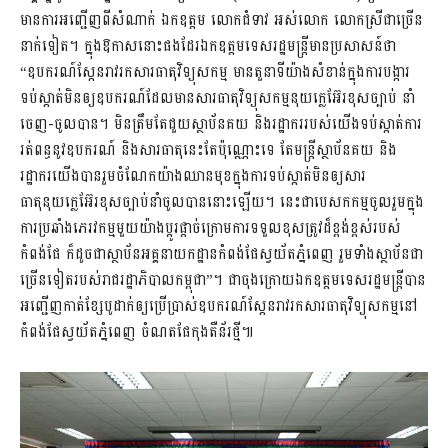
មានការអញ្ជើញពីសំណាក់ ឯកឧត្តម លោកជំទាវ អស់លោក លោកស្រីជាច្រើន
នាក់ទៀត។ ក្នុងឱកាសនោះផងដែរឯកឧត្តមទេសរដ្ឋមន្ត្រីមានប្រសាសន៍ថា
“ឧបករណ៍ស្កែនរាវរកសារធាតុវិទ្យុសកម្ម មានតួនាទីយ៉ាងសំខាន់ក្នុងការបង្ការ
ទប់ស្កាត់មិនឲ្យឧបករណ៍ដែលមានសារធាតុវិទ្យុសកម្មនុយក្លេអ៊ែរខុសច្បាប់ នាំ
ចេញ-ចូលបាន។ មិនត្រឹមតែជួយស្ថាប័នគយ និងរដ្ឋាកររបស់យើងទប់ស្កាត់ការ
រត់ពន្ធនូវឧបករណ៍ និងសារធាតុនេះតែប៉ុណ្ណោះទេ តែមន្ត្រីស្ថាប័នគយ និង
រដ្ឋាករយើងបានរួមចំណែកយ៉ាងឈានមុខក្នុងការទប់ស្កាត់មិនឲ្យសារ
ធាតុនុយក្លេអ៊ែរខុសច្បាប់នាំចូលបាននោះឡើយ។ នេះជាបេសកកម្មចូលរួមក្នុង
ការប្រឆាំងភេរវកម្មមួយយ៉ាងប្តូរផ្តាច់ក្រោមការទទួលខុសត្រូវដ៏ខ្ពង់ខ្ពស់របស់
កំពង់ផែ ក៏ដូចជាស្ថាប័នអគ្គនាយកដ្ឋានកំពង់ផែស្វយ័តភ្នំពេញ រួមទាំងស្ថាប័នជា
ច្រើនទៀតរបស់រាជរដ្ឋាភិបាលកម្ពុជា”។ ជាចុងក្រោយឯកឧត្តមទេសរដ្ឋមន្ត្រីបាន
អញ្ជើញកាត់ខ្សែបូដាក់ឲ្យប្រើប្រាស់ឧបករណ៍ស្កែនរាវរកសារធាតុវិទ្យុសកម្មនៅ
កំពង់ផែស្វយ័តភ្នំពេញ ចំណតផែកុងតឺន័រថ្មី៕