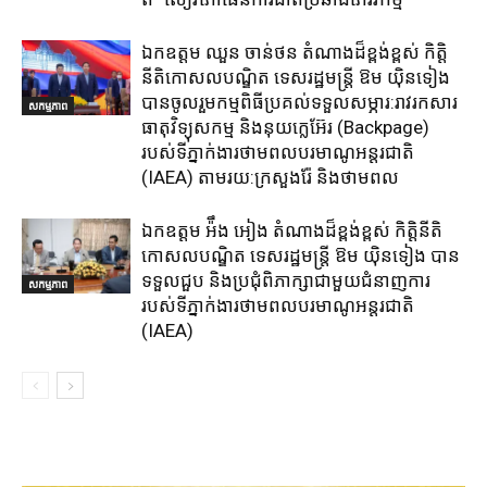
ឯកឧត្តម ឈួន​ ចាន់ថន​ តំណាងដ៏ខ្ពង់ខ្ពស់ កិត្តិ
នីតិកោសលបណ្ឌិត ទេសរដ្ឋមន្ត្រី ឱម យ៉ិនទៀង
បានចូលរួមកម្មពិធីប្រគល់ទទួលសម្ភារ:​រាវរកសារ
សកម្មភាព
ធាតុវិទ្យុសកម្ម​ និង​នុយក្លេអ៊ែរ​ (Backpage)
របស់ទីភ្នាក់ងារថាមពលបរមាណូអន្តរជាតិ
(IAEA) តាមរយ:ក្រសួងរ៉ែ និងថាមពល​
ឯកឧត្តម អ៉ឹង អៀង តំណាងដ៏ខ្ពង់ខ្ពស់ កិត្តិនីតិ
កោសលបណ្ឌិត ទេសរដ្ឋមន្ត្រី ឱម យ៉ិនទៀង បាន
ទទួលជួប និងប្រជុំពិភាក្សាជាមួយជំនាញការ
សកម្មភាព
របស់ទីភ្នាក់ងារថាមពលបរមាណូអន្តរជាតិ
(IAEA)