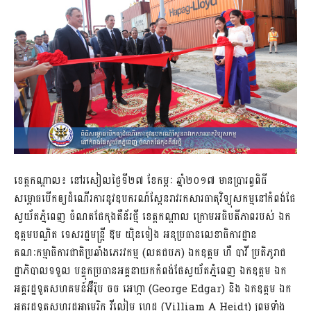
ខេត្តកណ្តាល៖ នៅរសៀលថ្ងៃទី២៧ ខែកម្ភៈ ឆ្នាំ២០១៧ មានប្រារព្វពិធី
សម្ភោធបើកឲ្យដំណើរការនូវឧបករណ៍ស្កែនរាវរកសារធាតុវិទ្យុសកម្មនៅកំពង់ផែ
ស្វយ័តភ្នំពេញ ចំណតផែកុងតឺន័រថ្មី ខេត្តកណ្តាល ក្រោមអធិបតីភាពរបស់ ឯក
ឧត្តមបណ្ឌិត ទេសរដ្ឋមន្ត្រី ឱម យ៉ិនទៀង អនុប្រធានលេខាធិការដ្ឋាន
គណៈកម្មាធិការជាតិប្រឆាំងភេរវកម្ម (លគជបភ) ឯកឧត្តម ហឺ បាវី ប្រតិភូរាជ
ដ្ឋាភិបាលទទួល បន្ទុកប្រធានអគ្គនាយកកំពង់ផែស្វយ័តភ្នំពេញ ឯកឧត្តម ឯក
អគ្គរដ្ឋទូតសហគមន៍អ៊ឺរ៉ុប ចច អេហ្កា (George Edgar) និង ឯកឧត្តម ឯក
អគ្គរដ្ឋទូតសហរដ្ឋអាមេរិក វីលៀម ហេដ (Villiam A Heidt) ព្រមទាំង