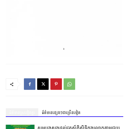
ព័ត៌មានស្រដៀងគ្នា
ព័ត៌មានផ្សេងៗជាច្រើនទៀត
សូមបួងសួងដល់វត្ថុស័ក្តិសិទ្ធិក្នុងលោកតាមជួយ