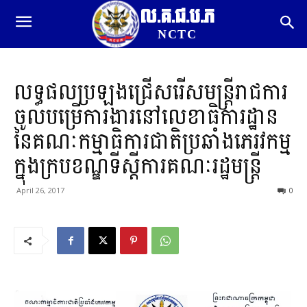
ល.គ.ជ.ប.ភ
NCTC
លទ្ធផលប្រឡងជ្រើសរើសមន្ត្រីរាជការ
ចូលបម្រើការងារនៅលេខាធិការដ្ឋាន
នៃគណៈកម្មាធិការជាតិប្រឆាំងភេរវកម្ម
ក្នុងក្របខណ្ឌទីស្តីការគណៈរដ្ឋមន្ត្រី
April 26, 2017
0