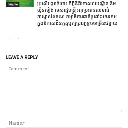
ប្រសើរ ជូនចំពោះ កិត្តិនីតិកោសលបណ្ឌិត ឱម
សកម្មភាព
យ៉ិនទៀង ទេសរដ្ឋមន្រ្តី អនុប្រធានលេខាធិ
ការដ្ឋាននៃគណៈកម្មាធិការជាតិប្រឆាំងភេរវកម្ម
ក្នុងឱកាសដ៏នក្ខត្តឬក្សប្រារព្ធខួបចម្រើនជន្មាយុ
LEAVE A REPLY