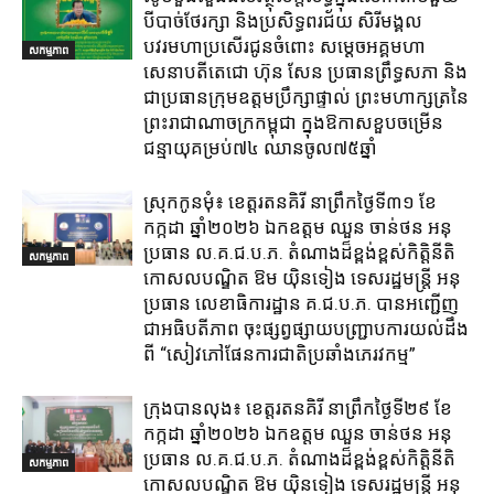
បីបាច់ថែរក្សា និងប្រសិទ្ធពរជ័យ សិរីមង្គល
បវរមហាប្រសើរជូនចំពោះ សម្តេចអគ្គមហា
សកម្មភាព
សេនាបតីតេជោ ហ៊ុន សែន ប្រធានព្រឹទ្ធសភា និង
ជាប្រធានក្រុមឧត្តមប្រឹក្សាផ្ទាល់ ព្រះមហាក្សត្រនៃ
ព្រះរាជាណាចក្រកម្ពុជា ក្នុងឱកាសខួបចម្រើន
ជន្មាយុគម្រប់៧៤ ឈានចូល៧៥ឆ្នាំ
ស្រុក​កូនមុំ៖ ខេត្ត​រតនគិរី​ នាព្រឹកថ្ងៃទី៣១​ ខែ
កក្កដា ឆ្នាំ២០២៦ ឯកឧត្តម​ ឈួន ចាន់ថន អនុ
ប្រធាន ល.គ.ជ.ប.ភ. តំណាង​ដ៏ខ្ពង់ខ្ពស់​កិត្តិនីតិ
សកម្មភាព
កោសលបណ្ឌិត​ ឱម​ យ៉ិនទៀង​ ទេសរដ្ឋមន្រ្តី​ អនុ
ប្រធាន​ លេខាធិការ​ដ្ឋាន​ គ.ជ.ប.ភ​. បានអញ្ជើញ
ជាអធិបតីភាព​ ចុះផ្សព្វផ្សាយ​បញ្ជ្រាប​ការ​យល់​ដឹង​
ពី​ “សៀវភៅផែនការជាតិប្រឆាំងភេរវកម្ម”
ក្រុង​បាន​លុង​៖ ខេត្ត​រតនគិរី​ នាព្រឹកថ្ងៃទី២៩ ខែ
កក្កដា ឆ្នាំ២០២៦ ឯកឧត្តម​ ឈួន ចាន់ថន អនុ
ប្រធាន ល.គ.ជ.ប.ភ. តំណាង​ដ៏ខ្ពង់ខ្ពស់​កិត្តិនីតិ
សកម្មភាព
កោសលបណ្ឌិត​ ឱម​ យ៉ិនទៀង​ ទេសរដ្ឋមន្រ្តី​ អនុ