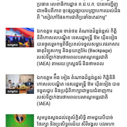
ប្រធាន​ លេខាធិការ​ដ្ឋាន​ គ.ជ.ប.ភ​. បានអញ្ជើញ
ជាអធិបតីភាព​ ចុះផ្សព្វផ្សាយ​បញ្ជ្រាប​ការ​យល់​ដឹង​
ពី​ “សៀវភៅផែនការជាតិប្រឆាំងភេរវកម្ម”
ឯកឧត្តម ឈួន​ ចាន់ថន​ តំណាងដ៏ខ្ពង់ខ្ពស់ កិត្តិ
នីតិកោសលបណ្ឌិត ទេសរដ្ឋមន្ត្រី ឱម យ៉ិនទៀង
បានចូលរួមកម្មពិធីប្រគល់ទទួលសម្ភារ:​រាវរកសារ
សកម្មភាព
ធាតុវិទ្យុសកម្ម​ និង​នុយក្លេអ៊ែរ​ (Backpage)
របស់ទីភ្នាក់ងារថាមពលបរមាណូអន្តរជាតិ
(IAEA) តាមរយ:ក្រសួងរ៉ែ និងថាមពល​
ឯកឧត្តម អ៉ឹង អៀង តំណាងដ៏ខ្ពង់ខ្ពស់ កិត្តិនីតិ
កោសលបណ្ឌិត ទេសរដ្ឋមន្ត្រី ឱម យ៉ិនទៀង បាន
ទទួលជួប និងប្រជុំពិភាក្សាជាមួយជំនាញការ
សកម្មភាព
របស់ទីភ្នាក់ងារថាមពលបរមាណូអន្តរជាតិ
(IAEA)
សូមបួងសួងដល់វត្ថុស័ក្តិសិទ្ធិ តាមជួយបីបាច់
ថែរក្សា និងប្រសិទ្ធពរជ័យ សិរីមង្គល បវរមហា