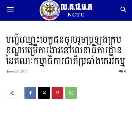
ល.គ.ជ.ប.ភ
NCTC
បញ្ជីឈ្មោះបេក្ខជនចូលរួមប្រឡងក្រប
ខណ្ឌបម្រើការងារនៅលេខាធិការដ្ឋាន
នៃគណៈកម្មាធិការជាតិប្រឆាំងភេរវកម្ម
June 22, 2017
0