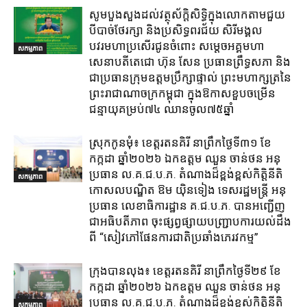
សូមបួងសួងដល់វត្ថុស័ក្តិសិទ្ធិក្នុងលោកតាមជួយ
បីបាច់ថែរក្សា និងប្រសិទ្ធពរជ័យ សិរីមង្គល
បវរមហាប្រសើរជូនចំពោះ សម្តេចអគ្គមហា
សកម្មភាព
សេនាបតីតេជោ ហ៊ុន សែន ប្រធានព្រឹទ្ធសភា និង
ជាប្រធានក្រុមឧត្តមប្រឹក្សាផ្ទាល់ ព្រះមហាក្សត្រនៃ
ព្រះរាជាណាចក្រកម្ពុជា ក្នុងឱកាសខួបចម្រើន
ជន្មាយុគម្រប់៧៤ ឈានចូល៧៥ឆ្នាំ
ស្រុក​កូនមុំ៖ ខេត្ត​រតនគិរី​ នាព្រឹកថ្ងៃទី៣១​ ខែ
កក្កដា ឆ្នាំ២០២៦ ឯកឧត្តម​ ឈួន ចាន់ថន អនុ
ប្រធាន ល.គ.ជ.ប.ភ. តំណាង​ដ៏ខ្ពង់ខ្ពស់​កិត្តិនីតិ
សកម្មភាព
កោសលបណ្ឌិត​ ឱម​ យ៉ិនទៀង​ ទេសរដ្ឋមន្រ្តី​ អនុ
ប្រធាន​ លេខាធិការ​ដ្ឋាន​ គ.ជ.ប.ភ​. បានអញ្ជើញ
ជាអធិបតីភាព​ ចុះផ្សព្វផ្សាយ​បញ្ជ្រាប​ការ​យល់​ដឹង​
ពី​ “សៀវភៅផែនការជាតិប្រឆាំងភេរវកម្ម”
ក្រុង​បាន​លុង​៖ ខេត្ត​រតនគិរី​ នាព្រឹកថ្ងៃទី២៩ ខែ
កក្កដា ឆ្នាំ២០២៦ ឯកឧត្តម​ ឈួន ចាន់ថន អនុ
ប្រធាន ល.គ.ជ.ប.ភ. តំណាង​ដ៏ខ្ពង់ខ្ពស់​កិត្តិនីតិ
សកម្មភាព