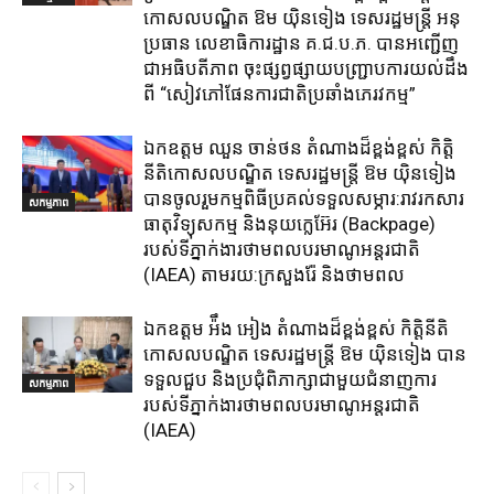
កោសលបណ្ឌិត​ ឱម​ យ៉ិនទៀង​ ទេសរដ្ឋមន្រ្តី​ អនុ
ប្រធាន​ លេខាធិការ​ដ្ឋាន​ គ.ជ.ប.ភ​. បានអញ្ជើញ
ជាអធិបតីភាព​ ចុះផ្សព្វផ្សាយ​បញ្ជ្រាប​ការ​យល់​ដឹង​
ពី​ “សៀវភៅផែនការជាតិប្រឆាំងភេរវកម្ម”
ឯកឧត្តម ឈួន​ ចាន់ថន​ តំណាងដ៏ខ្ពង់ខ្ពស់ កិត្តិ
នីតិកោសលបណ្ឌិត ទេសរដ្ឋមន្ត្រី ឱម យ៉ិនទៀង
បានចូលរួមកម្មពិធីប្រគល់ទទួលសម្ភារ:​រាវរកសារ
សកម្មភាព
ធាតុវិទ្យុសកម្ម​ និង​នុយក្លេអ៊ែរ​ (Backpage)
របស់ទីភ្នាក់ងារថាមពលបរមាណូអន្តរជាតិ
(IAEA) តាមរយ:ក្រសួងរ៉ែ និងថាមពល​
ឯកឧត្តម អ៉ឹង អៀង តំណាងដ៏ខ្ពង់ខ្ពស់ កិត្តិនីតិ
កោសលបណ្ឌិត ទេសរដ្ឋមន្ត្រី ឱម យ៉ិនទៀង បាន
ទទួលជួប និងប្រជុំពិភាក្សាជាមួយជំនាញការ
សកម្មភាព
របស់ទីភ្នាក់ងារថាមពលបរមាណូអន្តរជាតិ
(IAEA)