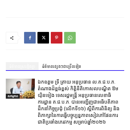
ព័ត៌មានស្រដៀងគ្នា
ព័ត៌មានផ្សេងៗជាច្រើនទៀត
ឯកឧត្តម ទ្រី ត្រាយ អនុប្រធាន ល.គ.ជ.ប.ភ.
តំណាងដ៏ខ្ពង់ខ្ពស់ កិត្តិនីតិកោសលបណ្ឌិត ឱម
យ៉ិនទៀង ទេសរដ្ឋមន្ត្រី អនុប្រធានលេខាធិ
សកម្មភាព
ការដ្ឋាន គ.ជ.ប.ភ. បានអញ្ជើញជាអធិបតីភាព
ដឹកនាំកិច្ចប្រជុំ (លេីកទី១៦) ស្តីពីការពិនិត្យ​ និង
ពិភាក្សានៃការធ្វេីបច្ចុប្បន្នភាពសៀវភៅផែនការ
ជាតិប្រឆាំងភេរវកម្ម​ សម្រាប់ឆ្នាំ២០២៦​