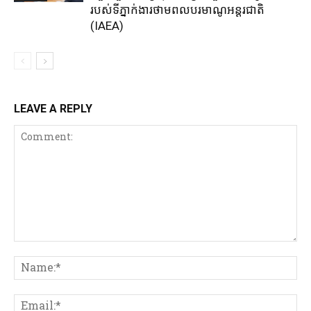
របស់ទីភ្នាក់ងារថាមពលបរមាណូអន្តរជាតិ
(IAEA)
LEAVE A REPLY