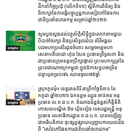
ដឹកនាំកិច្ចប្រជុំ (លេីកទី១៦) ស្តីពីការពិនិត្យ​ និង
ពិភាក្សានៃការធ្វេីបច្ចុប្បន្នភាពសៀវភៅផែនការ
ជាតិប្រឆាំងភេរវកម្ម​ សម្រាប់ឆ្នាំ២០២៦​
សូមបួងសួងដល់វត្ថុស័ក្តិសិទ្ធិក្នុងលោកតាមជួយ
បីបាច់ថែរក្សា និងប្រសិទ្ធពរជ័យ សិរីមង្គល
បវរមហាប្រសើរជូនចំពោះ សម្តេចអគ្គមហា
សកម្មភាព
សេនាបតីតេជោ ហ៊ុន សែន ប្រធានព្រឹទ្ធសភា និង
ជាប្រធានក្រុមឧត្តមប្រឹក្សាផ្ទាល់ ព្រះមហាក្សត្រនៃ
ព្រះរាជាណាចក្រកម្ពុជា ក្នុងឱកាសខួបចម្រើន
ជន្មាយុគម្រប់៧៤ ឈានចូល៧៥ឆ្នាំ
ស្រុក​កូនមុំ៖ ខេត្ត​រតនគិរី​ នាព្រឹកថ្ងៃទី៣១​ ខែ
កក្កដា ឆ្នាំ២០២៦ ឯកឧត្តម​ ឈួន ចាន់ថន អនុ
ប្រធាន ល.គ.ជ.ប.ភ. តំណាង​ដ៏ខ្ពង់ខ្ពស់​កិត្តិនីតិ
សកម្មភាព
កោសលបណ្ឌិត​ ឱម​ យ៉ិនទៀង​ ទេសរដ្ឋមន្រ្តី​ អនុ
ប្រធាន​ លេខាធិការ​ដ្ឋាន​ គ.ជ.ប.ភ​. បានអញ្ជើញ
ជាអធិបតីភាព​ ចុះផ្សព្វផ្សាយ​បញ្ជ្រាប​ការ​យល់​ដឹង​
ពី​ “សៀវភៅផែនការជាតិប្រឆាំងភេរវកម្ម”