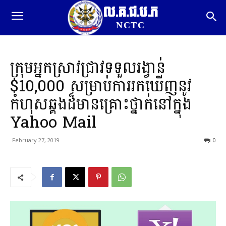
ល.គ.ជ.ប.ភ
NCTC
ក្រុមអ្នកស្រាវជ្រាវទទួលរង្វាន់
$10,000 សម្រាប់ការរកឃើញនូវ
កំហុសឆ្គងដ៏មានគ្រោះថ្នាក់នៅក្នុង
Yahoo Mail
February 27, 2019
0