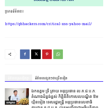
ប្រភពព័ត៌មាន៖
https://gbhackers.com/critical-xss-yahoo-mail/
ព័ត៌មានស្រដៀងគ្នា
ព័ត៌មានផ្សេងៗជាច្រើនទៀត
ឯកឧត្តម ទ្រី ត្រាយ អនុប្រធាន ល.គ.ជ.ប.ភ.
តំណាងដ៏ខ្ពង់ខ្ពស់ កិត្តិនីតិកោសលបណ្ឌិត ឱម
យ៉ិនទៀង ទេសរដ្ឋមន្ត្រី អនុប្រធានលេខាធិ
សកម្មភាព
ការដ្ឋាន គ.ជ.ប.ភ. បានអញ្ជើញជាអធិបតីភាព