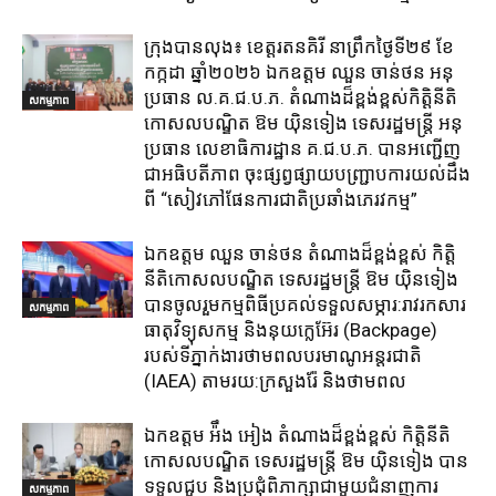
ក្រុង​បាន​លុង​៖ ខេត្ត​រតនគិរី​ នាព្រឹកថ្ងៃទី២៩ ខែ
កក្កដា ឆ្នាំ២០២៦ ឯកឧត្តម​ ឈួន ចាន់ថន អនុ
ប្រធាន ល.គ.ជ.ប.ភ. តំណាង​ដ៏ខ្ពង់ខ្ពស់​កិត្តិនីតិ
សកម្មភាព
កោសលបណ្ឌិត​ ឱម​ យ៉ិនទៀង​ ទេសរដ្ឋមន្រ្តី​ អនុ
ប្រធាន​ លេខាធិការ​ដ្ឋាន​ គ.ជ.ប.ភ​. បានអញ្ជើញ
ជាអធិបតីភាព​ ចុះផ្សព្វផ្សាយ​បញ្ជ្រាប​ការ​យល់​ដឹង​
ពី​ “សៀវភៅផែនការជាតិប្រឆាំងភេរវកម្ម”
ឯកឧត្តម ឈួន​ ចាន់ថន​ តំណាងដ៏ខ្ពង់ខ្ពស់ កិត្តិ
នីតិកោសលបណ្ឌិត ទេសរដ្ឋមន្ត្រី ឱម យ៉ិនទៀង
បានចូលរួមកម្មពិធីប្រគល់ទទួលសម្ភារ:​រាវរកសារ
សកម្មភាព
ធាតុវិទ្យុសកម្ម​ និង​នុយក្លេអ៊ែរ​ (Backpage)
របស់ទីភ្នាក់ងារថាមពលបរមាណូអន្តរជាតិ
(IAEA) តាមរយ:ក្រសួងរ៉ែ និងថាមពល​
ឯកឧត្តម អ៉ឹង អៀង តំណាងដ៏ខ្ពង់ខ្ពស់ កិត្តិនីតិ
កោសលបណ្ឌិត ទេសរដ្ឋមន្ត្រី ឱម យ៉ិនទៀង បាន
ទទួលជួប និងប្រជុំពិភាក្សាជាមួយជំនាញការ
សកម្មភាព