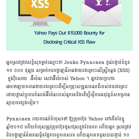
អ្នកស្រាវជ្រាវសន្តិសុខម្នាក់ឈ្មោះថា Jouko Pynnönen ផ្តល់រង្វាន់ចំនួន
១០ ០០០ ដុល្លារ សម្រាប់ការបង្ហាញពីភាពងាយរងគ្រោះលើស្គ្រីបឆ្លង (XSS)
ក្នុងវ៉ិបសាយ អ៊ីម៉េល សេវាអ៊ីម៉េរបស់ Yahoo ។ អ្នកវាយប្រហារ
អាចទាញយកភាពងាយរងគ្រោះ​ដើម្បីសម្រុះ​សម្រួលគណនីរបស់ជនរងគ្រោះ
ដោយផ្លាស់ប្តូរការកំណត់អ៊ីម៉េលរបស់ពួកគេនិងដើម្បីធ្វើការអនុវត្តន៍សកម្មភាព
ព្យាបាទផ្សេងទៀត។
Pynnönen រាយការណ៍កំហុសទៅ ឱ្យក្រុមហ៊ុន Yahoo នៅដើមខែធ្នូ
ឆ្នាំ២០១៨ ហើយកំហុសត្រូវក្រុមហ៊ុនជួសជុលក្នុងខែមករា ហើយអ្នក ស្រាវជ្រាវ
មិនបង្ហាញព័ត៌មានលម្អិតផ្នែកបច្ចេកទេសទេ ហើយពួកគេទទួលបានរង្វាន់ ១០