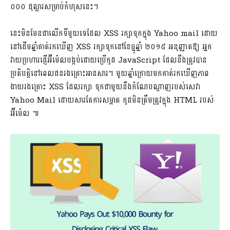
០០០ ដុល្លារសម្រាប់កំហុសនេះ។
នេះមិនមែនជាលើកទីមួយទេដែល XSS រក្សាទុកក្នុង Yahoo mail ដោយ
នៅដើមឆ្នាំគាត់រកឃើញ XSS រក្សាទុកនៅខែធ្នូឆ្នាំ ២០១៥ អនុញ្ញាតឱ្យ អ្នក
វាយប្រហារផ្ញើអ៊ីម៉េលបង្កប់ដោយប្រើកូដ JavaScript ដែលនឹងត្រូវបាន
ប្រតិបត្តិ​នៅពេល​ជនរងគ្រោះអានសារ។ មួយឆ្នាំក្រោយមកគាត់រកឃើញភាព
ងាយរងគ្រោះ XSS ដែលរក្សា ទុកជាមួយនឹងកំណែបណ្ដាញរបស់សេវា
Yahoo Mail ដោយសារតែការសម្អាត កូដមិនត្រឹមត្រូវក្នុង HTML របស់
អ៊ីម៉េល ៕