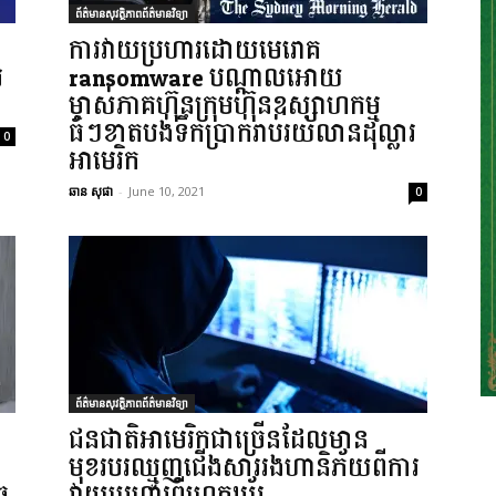
ព័ត៌មានសុវត្ថិភាពព័ត៌មានវិទ្យា
ការវាយប្រហារដោយមេរោគ
រ
ransomware បណ្តាលអោយ
ម្ចាស់ភាគហ៊ុនក្រុមហ៊ុនឧស្សាហកម្ម
ធំៗខាតបង់ទឹកប្រាក់រាប់រយលានដុល្លារ
0
អាមេរិក
ឆាន សុផា
-
June 10, 2021
0
ព័ត៌មានសុវត្ថិភាពព័ត៌មានវិទ្យា
ជនជាតិអាមេរិកជាច្រើនដែលមាន
មុខរបរឈ្មួញជើងសាររងហានិភ័យពីការ