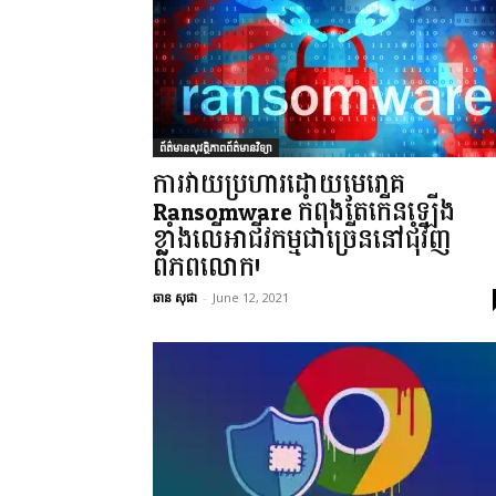
ព័ត៌មានសុវត្ថិភាពព័ត៌មានវិទ្យា
ការវាយប្រហារដោយមេរោគ
Ransomware កំពុងតែកើនឡើង
ខ្លាំងលើអាជីវកម្មជាច្រើននៅជុំវិញ
ពិភពលោក!
ឆាន សុផា
-
June 12, 2021