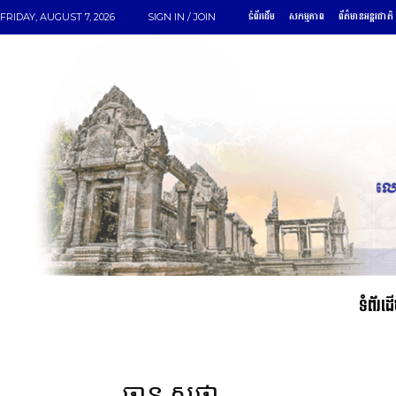
ទំព័រដើម
សកម្មភាព
ព័ត៌មានអន្តរជាតិ
FRIDAY, AUGUST 7, 2026
SIGN IN / JOIN
ទំព័រដ
ឆាន សុផា