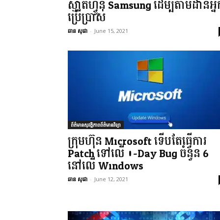
ស្មាតហ្វូន Samsung ដើម្បីតាមដានអ្ន
ប្រើប្រាស់
ឆាន សុផា
-
June 15, 2021
ព័ត៌មានសុវត្ថិភាពព័ត៌មានវិទ្យា
ក្រុមហ៊ុន Microsoft ទើបតែធ្វើការ
Patch ទៅលើ 0-Day Bug ចំនួន 6
នៅលើ Windows
ឆាន សុផា
-
June 12, 2021