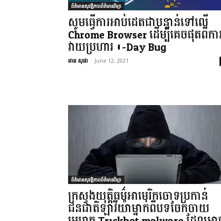
ព័ត៌មានសុវត្ថិភាពព័ត៌មានវិទ្យា
សូមធ្វើការអាប់ដេតជាបន្ទាន់ទៅលើ
Chrome Browser ដើម្បីគេចផុតពីកា
វាយប្រហារ 0-Day Bug
ឆាន សុផា
-
June 12, 2021
ព័ត៌មានសុវត្ថិភាពព័ត៌មានវិទ្យា
ក្រសួងយុត្តិធម៌អាមេរិកចោទប្រកាន់
ជនជាតិឡាវីយ៉ាម្នាក់ពីបទចែកចាយ