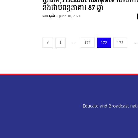
មេរោគ Trickbot malware ដែលអា
នឹងជាប់ពន្ធនាគារ 87 ឆ្នាំ
ឆាន សុផា
-
June 10, 2021
...
...
1
171
172
173
Educate and Broadcast nation