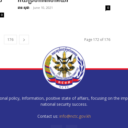
ច
វាយប្រហារពីហេគឃ័រ
ឆាន សុផា
-
June 10, 2021
0
0
176
Page 172 of 176
al policy, Information, positive state of affairs, focusing on the im
national security success.
Contact us:
info@nctc.gov.kh