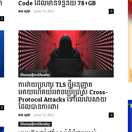
ក
Code ដែលមានទិន្នន័យ 780GB
ឆាន សុផា
-
June 15, 2021
0
0
ព័ត៌មានសុវត្ថិភាពព័ត៌មានវិទ្យា
ការវាយប្រហារ TLS ថ្មីអនុញ្ញាត
អោយហេគឃ័រអាចប្រើប្រាស់ Cross-
Protocol Attacks ទៅលើវេបសាយ
ដែលបានការពារ
0
ឆាន សុផា
-
June 12, 2021
0
ព័ត៌មានសុវត្ថិភាពព័ត៌មានវិទ្យា