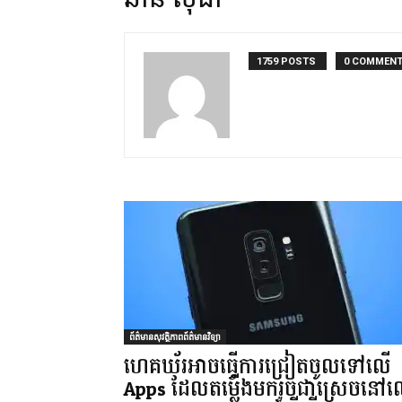
1759 POSTS
0 COMMEN
ព័ត៌មានសុវត្ថិភាពព័ត៌មានវិទ្យា
ហេគឃ័រអាចធ្វើការជ្រៀតចូលទៅលើ
Apps ដែលតម្លើងមករួចជាស្រេចនៅ