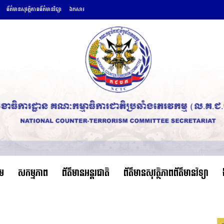
ព័ត៌មានសុវត្ថិភាពព័ត៌មានវិទ្យា
ឯកសារ
ើម
សកម្មភាព
ព័ត៌មានអន្តរជាតិ
ព័ត៌មានសុវត្ថិភាពព័ត៌មានវិទ្យា