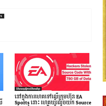
TS
ព័ត៌មានសុវត្ថិភាពព័ត៌មានវិទ្យា
នៅក្នុងការហេគទៅលើក្រុមហ៊ុន EA
លើ
Sports នោះ ហេគឃ័រលួចយក Source