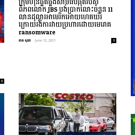
ក្រុមហ៊ុនផ្គត់ផ្គង់សាច់ធំបំផុតរបស់
ពិភពលោក JBS បង់ប្រាក់លោះចំនួន 11
លានដុល្លារអាមេរិកអោយហេគឃ័រ
ក្រោយរងការវាយប្រហារដោយមេរោគ
ransomware
ឆាន សុផា
-
June 12, 2021
0
0