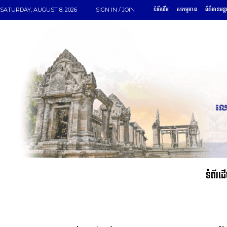
ទំព័រដើម
សកម្មភាព
ព័ត៌មានអន្ត
SATURDAY, AUGUST 8, 2026
SIGN IN / JOIN
ទំព័រដ