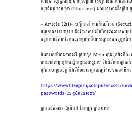
វិធានការសុវត្ថិភាពឱ្យបានគ្រប់គ្រាន់ ដើម្បីធានាការការពា
ទម្រង់អត្ថបទធម្មតា (Plaintext) ដោយខ្វះការអ៊ីនគ្
– Article 32(1)- សុវត្ថិភាពនៃការដំណើរការ (Securit
បច្ចេកទេសសមស្រប និងវិធានការ ដើម្បីការពារលេខសម្ងាត់ដូ
បន្ថយហានិភ័យនៃការលួចចូលប្រើដោយគ្មានការអនុញ្ញាតិ។
ចំពោះការបំពានខាងលើ ក្រុមហ៊ុន Meta បានជូនដំណឹងដល់អ
បានដាក់ចេញនូវការស្តីបន្ទោសជាផ្លូវការ និងពិន័យជាប្រាក
នូវការសម្រេចចិត្ត និងព័ត៌មានពេញលេញដែលទាក់ទងនឹង
https://www.bleepingcomputer.com/news/
passwords-in-plaintext/
ប្រភពព័ត៌មាន៖ ថ្ងៃទី២៨ ខែកញ្ញា ឆ្នាំ២០២៤