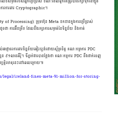
រលើលេខសម្ងាត់របស់អ្នកប្រើប្រាស់ ខណៈដែលពួកគេត្រូវបានរក្សាទុកនៅក្នុង
រីប ឬការការពារ Cryptographic។
y of Processing): ក្រុមហ៊ុន Meta ខកខានក្នុងការប្រើប្រាស់
ចជា ការអ៊ីនគ្រីប ដែលនឹងរក្សាការសម្ងាត់នៃទិន្នន័យ និងកាត់
ាជ្ញាធរការពារទិន្នន័យអៀរឡង់ដោយស្ម័គ្រចិត្ត គណៈកម្មាការ PDC
់ចំនួន ៩១លានអឺរ៉ូ។ ទីភ្នាក់ងារបានថ្លែងថា គណៈកម្មការ PDC នឹងដាក់ចេញ
ឧប្បត្តិហេតុនេះនៅពេលក្រោយ៕
legal/ireland-fines-meta-91-million-for-storing-