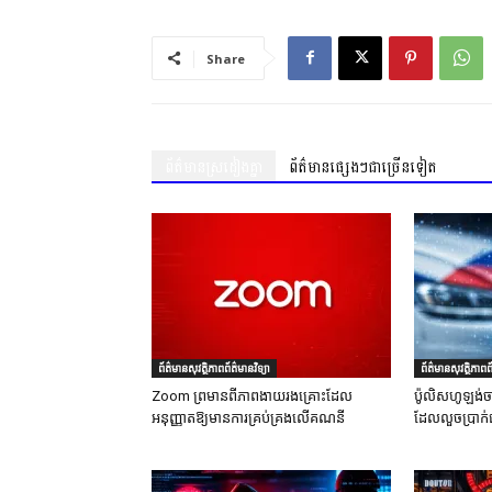
Share
ព័ត៌មានស្រដៀងគ្នា
ព័ត៌មានផ្សេងៗជាច្រើនទៀត
ព័ត៌មានសុវត្ថិភាពព័ត៌មានវិទ្យា
ព័ត៌មានសុវត្ថិភាពព័
Zoom ព្រមានពីភាពងាយរងគ្រោះដែល
ប៉ូលិសហូឡង់ច
អនុញ្ញាតឱ្យមានការគ្រប់គ្រងលើគណនី
ដែលលួចប្រាក់