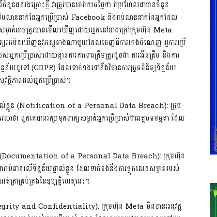
់ពីចំនួនជនរងគ្រោះក្តី វាត្រូវបានគេវាយតម្លៃថា វាប្រហែលជាមានចំនួន
សិបលាននាក់នៃអ្នកប្រើប្រាស់ Facebook និងរាប់លាននាក់នៃអ្នកដែល
សម្ងាត់អាចត្រូវបានមើលឃើញដោយអ្នកនៅខាងក្រៅក្រុមហ៊ុន Meta
ត្យរកមិនឃើញនូវភស្តុតាងណាមួយដែលចេញពីការកេងចំណេញ ឬការប្រើ
អ្នកប្រើប្រាស់ដោយគ្មានការការពារត្រឹមត្រូវដូចជា ការអ៊ីនគ្រីប និងការ
រទិន្នន័យទូទៅ (GDPR) ដែលទាក់ទងទៅនឹងវិធានការត្រួតពិនិត្យទិន្នន័យ
្ថិភាពដល់អ្នកប្រើប្រាស់។
ផ្ទាល់ខ្លួន (Notification of a Personal Data Breach): ក្រុម
ា ពួកគេបានរក្សាទុកពាក្យសម្ងាត់អ្នកប្រើប្រាស់ជាអត្ថបទធម្មតា ដែល
ខ្លួន (Documentation of a Personal Data Breach): ក្រុមហ៊ុន
ោភបំពានលើទិន្នន័យផ្ទាល់ខ្លួន ដែលទាក់ទងនឹងការផ្ទុកលេខសម្ងាត់របស់
ត់ត្រាគ្រប់គ្រងនៃឧប្បត្តិហេតុនេះ។
Integrity and Confidentiality): ក្រុមហ៊ុន Meta មិនបានអនុវត្ត