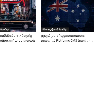
ត៌មានវិទ្យា
ព័ត៌មានសុវត្ថិភាពព័ត៌មានវិទ្យា
ក់ស៊ីជប៉ុនធំជាងគេបិទប្រព័ន្ធ
អូស្រា្តលីព្រមានពីយុទ្ធនាការសកលមាន
ទាប់ពីមានការវាយប្រហារសាយប័រ
គោលដៅលើ Platforms CMS ងាយរងគ្រោះ