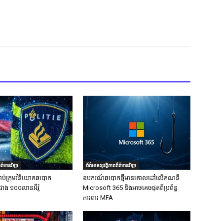
ត៌មានវិទ្យា
ព័ត៌មានសុវត្ថិភាពព័ត៌មានវិទ្យា
ាប់ក្រុមវិនិយោគឆបោក
ឧបករណ៍ឆបោកថ្មីមានគោលដៅលើគណនី
ជាង ១០០លានអឺរ៉ូ
Microsoft 365 និងអាចគេចផុតពីប្រព័ន្ធ
ការពារ MFA