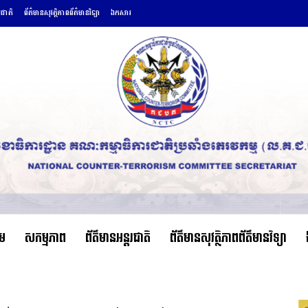
រជាតិ
ព័ត៌មានសុវត្ថិភាពព័ត៌មានវិទ្យា
ឯកសារ
ើម
សកម្មភាព
ព័ត៌មានអន្តរជាតិ
ព័ត៌មានសុវត្ថិភាពព័ត៌មានវិទ្យា