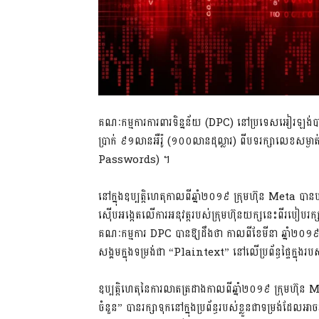
គណៈកម្មការការពារទិន្នន័យ (DPC) នៅប្រទេសអៀរឡ
ប្រាក់ ៩១លានអឺរ៉ូ (១០០លានដុល្លារ) ពីបទរក្សាលេខសម្ងាត់
Passwords) ។
នៅក្នុងឧប្បត្តិហេតុកាលពីឆ្នាំ២០១៩ ក្រុមហ៊ុន Meta បា
ស៊ើបអង្កេតលើការអនុវត្តរបស់ក្រុមហ៊ុនយក្សនេះពីរបៀបរក្
គណៈកម្មការ DPC បានឱ្យដឹងថា កាលពីខែមីនា ឆ្នាំ២០១៩ 
សង្គមក្នុងទម្រង់ជា “Plaintext” នៅលើប្រព័ន្ធផ្ទៃក្នុង
ឧប្បត្តិហេតុនៃការលាតត្រដាងកាលពីឆ្នាំ២០១៩ ក្រុមហ៊ុន 
ចំនួន” បានរក្សាទុកនៅក្នុងប្រព័ន្ធរបស់ខ្លួនជាទម្រង់ដ