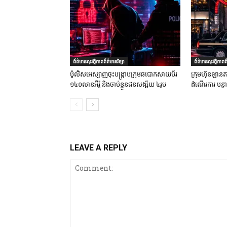
ព័ត៌មានសុវត្ថិភាពព័ត៌មានវិទ្យា
ព័ត៌មានសុវត្ថិភាពព័
ប៉ូលិសអេស្បាញចុះបង្រ្កាបក្រុមឆបោកសាយប័រ
ក្រុមហ៊ុនឡានតា
១៤០លានអឺរ៉ូ និងចាប់ខ្លួនជនសង្ស័យ ៤រូប
ដំណើរការ បន្
LEAVE A REPLY