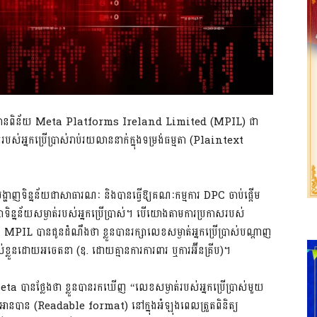
ង់បានពិន័យ Meta Platforms Ireland Limited (MPIL) ជា
របស់អ្នកប្រើប្រាស់រាប់រយលាននាក់ក្នុងទម្រង់ធម្មតា (Plaintext
នបង្ហាញទិន្នន័យជាសាធារណៈ និងបានធ្វើឱ្យគណៈកម្មការ DPC ចាប់ផ្តើម
សាទិន្នន័យសម្ងាត់របស់អ្នកប្រើប្រាស់។ បើយោងតាមការប្រកាសរបស់
MPIL បានជូនដំណឹងថា ខ្លួនបានរក្សាលេខសម្ងាត់អ្នកប្រើប្រាស់បណ្តាញ
របស់ខ្លួនដោយអចេតនា (ឧ. ដោយគ្មានការការពារ ឬការអ៊ីនគ្រីប)។
Meta បានថ្លែងថា ខ្លួនបានរកឃើញ “លេខសម្ងាត់របស់អ្នកប្រើប្រាស់មួយ
ែលអាចអានបាន (Readable format) នៅក្នុងអំឡុងពេលត្រួតពិនិត្យ