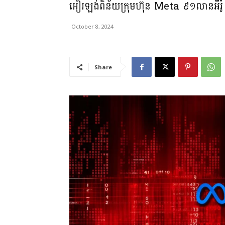
អៀរឡង់ពិន័យក្រុមហ៊ុន Meta ៩១លានអឺរ៉ូ ពី
October 8, 2024
Share