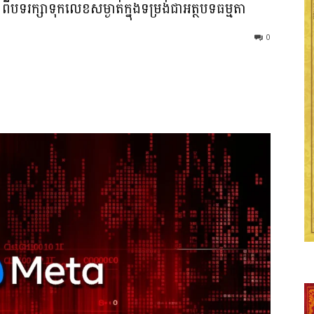
បទរក្សាទុកលេខសម្ងាត់ក្នុងទម្រង់ជាអត្ថបទធម្មតា
0