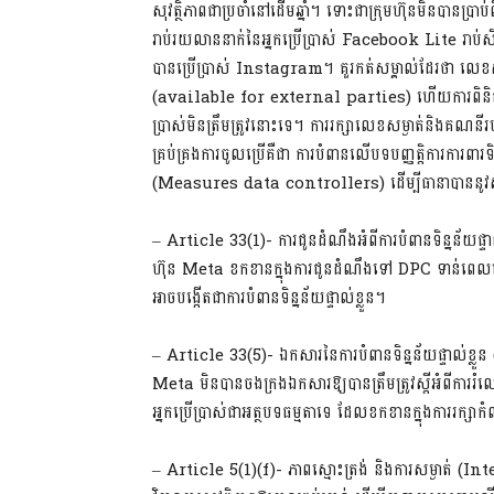
សុវត្ថិភាពជាប្រចាំនៅដើមឆ្នាំ។ ទោះជាក្រុមហ៊ុនមិនបានប្រាប
រាប់រយលាននាក់នៃអ្នកប្រើប្រាស់ Facebook Lite រាប់
បានប្រើប្រាស់ Instagram។ គួរកត់សម្គាល់ដែរថា លេខ
(available for external parties) ហើយការពិនិ
ប្រាស់មិនត្រឹមត្រូវនោះទេ។ ការរក្សាលេខសម្ងាត់និងគណនីរបស់
គ្រប់គ្រងការចូលប្រើគឺជា ការបំពានលើបទបញ្ញត្តិការការពា
(Measures data controllers) ដើម្បីធានាបាននូវសុវត
– Article 33(1)- ការជូនដំណឹងអំពីការបំពានទិន្នន័យ
ហ៊ុន Meta ខកខានក្នុងការជូនដំណឹងទៅ DPC ទាន់ពេលវេលាថ
អាចបង្កើតជាការបំពានទិន្នន័យផ្ទាល់ខ្លួន។
– Article 33(5)- ឯកសារនៃការបំពានទិន្នន័យផ្ទាល់
Meta មិនបានចងក្រងឯកសារឱ្យបានត្រឹមត្រូវស្តីអំពីការរំល
អ្នកប្រើប្រាស់ជាអត្ថបទធម្មតាទេ ដែលខកខានក្នុងការរក្សាកំណ
– Article 5(1)(f)- ភាពស្មោះត្រង់ និងការសម្ងាត់ (