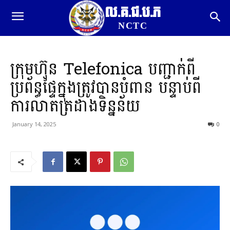
ល.គ.ជ.ប.ភ
NCTC
ក្រុមហ៊ុន Telefonica បញ្ជាក់ពី
ប្រព័ន្ធផ្ទៃក្នុងត្រូវបានបំពាន បន្ទាប់ពី
ការលាតត្រដាងទិន្នន័យ
January 14, 2025
0