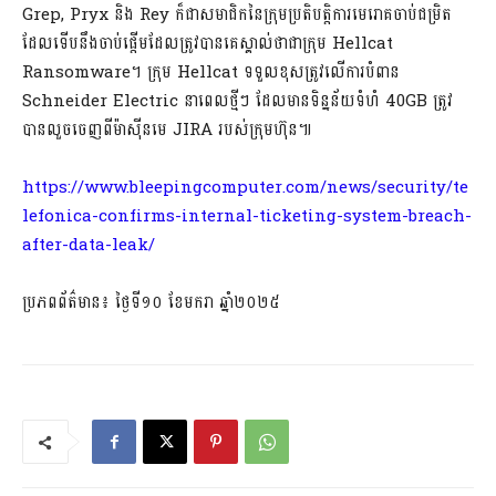
Grep, Pryx និង Rey ក៏ជាសមាជិកនៃក្រុមប្រតិបត្តិការមេរោគចាប់ជម្រិត
ដែលទើបនឹងចាប់ផ្តើមដែលត្រូវបានគេស្គាល់ថាជាក្រុម Hellcat
Ransomware។ ក្រុម Hellcat ទទួលខុសត្រូវលើការបំពាន
Schneider Electric នាពេលថ្មីៗ ដែលមានទិន្នន័យទំហំ 40GB ត្រូវ
បានលួចចេញពីម៉ាស៊ីនមេ JIRA របស់ក្រុមហ៊ុន៕
https://www.bleepingcomputer.com/news/security/te
lefonica-confirms-internal-ticketing-system-breach-
after-data-leak/
ប្រភពព័ត៌មាន៖ ថ្ងៃទី១០ ខែមករា ឆ្នាំ២០២៥