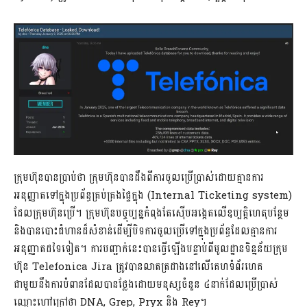
ក្រុមហ៊ុនបានប្រាប់ថា ក្រុមហ៊ុនបានដឹងពីការចូលប្រើប្រាស់ដោយគ្មានការ
អនុញ្ញាតទៅក្នុងប្រព័ន្ធគ្រប់គ្រងផ្ទៃក្នុង (Internal Ticketing system)
ដែលក្រុមហ៊ុនប្រើ។ ក្រុមហ៊ុនបច្ចុប្បន្នកំពុងតែស៊ើបអង្កេតលើឧប្បត្តិហេតុបន្ថែម
និងបានបោះជំហានដ៏សំខាន់ដើម្បីបិទការចូលប្រើទៅក្នុងប្រព័ន្ធដែលគ្មានការ
អនុញ្ញាតដទៃទៀត។ ការបញ្ជាក់នេះបានធ្វើឡើងបន្ទាប់ពីមូលដ្ឋានទិន្នន័យក្រុម
ហ៊ុន Telefonica Jira ត្រូវបានលាតត្រដាងនៅលើគេហទំព័រហេគ
ជាមួយនឹងការបំពានដែលបានថ្លែងដោយមនុស្សចំនួន ៤នាក់ដែលប្រើប្រាស់
ឈ្មោះហៅក្រៅថា DNA, Grep, Pryx និង Rey។