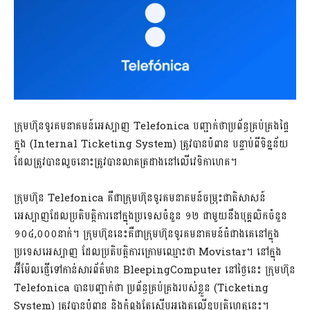
ក្រុមហ៊ុនទូរគមនាគមន៍អេស្បាញ Telefonica បញ្ជាក់ថាប្រព័ន្ធគ្រប់គ្រងផ្ទៃ
ក្នុង (Internal Ticketing System) ត្រូវបានបំពាន បន្ទាប់ពីទិន្នន័យ
ដែលត្រូវបានលួចនោះត្រូវបានលាតត្រដាងនៅលើវេទិកាហេគ។
ក្រុមហ៊ុន Telefonica គឺជាក្រុមហ៊ុនទូរគមនាគមន៍ចម្រុះជាតិសាសន៍
អេស្បាញដែលប្រតិបត្តិការនៅក្នុងប្រទេសចំនួន ១២ ជាមួយនឹងបុគ្គលិកចំនួន
១០៤,០០០នាក់។ ក្រុមហ៊ុននេះគឺជាក្រុមហ៊ុនទូរគមនាគមន៍ធំជាងគេនៅក្នុង
ប្រទេសអេស្បាញ ដែលប្រតិបត្តិការក្រោមឈ្មោះថា Movistar។ នៅក្នុង
អ៊ីម៉ែលផ្ញើទៅកាន់សារព័ត៌មាន BleepingComputer នៅថ្ងៃនេះ ក្រុមហ៊ុន
Telefonica បានបញ្ជាក់ថា ប្រព័ន្ធគ្រប់គ្រងរបស់ខ្លួន (Ticketing
System) ត្រូវបានបំពាន និងកំពុងតែស៊ើបអង្កេតលើឧប្បត្តិហេតុនេះ។