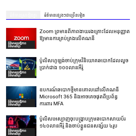
ព័ត៌មានស្រដៀងគ្នា
ព័ត៌មានផ្សេងៗជាច្រើនទៀត
Zoom ព្រមានពីភាពងាយរងគ្រោះដែលអនុញ្ញាត
ឱ្យមានការគ្រប់គ្រងលើគណនី
ព័ត៌មានសុវត្ថិភាព
ព័ត៌មានវិទ្យា
ប៉ូលិសហូឡង់ចាប់ក្រុមវិនិយោគឆបោកដែលលួច
ប្រាក់ជាង ១០០លានអឺរ៉ូ
ព័ត៌មានសុវត្ថិភាព
ព័ត៌មានវិទ្យា
ឧបករណ៍ឆបោកថ្មីមានគោលដៅលើគណនី
Microsoft 365 និងអាចគេចផុតពីប្រព័ន្ធ
ព័ត៌មានសុវត្ថិភាព
ការពារ MFA
ព័ត៌មានវិទ្យា
ប៉ូលិសអេស្បាញចុះបង្រ្កាបក្រុមឆបោកសាយប័រ
១៤០លានអឺរ៉ូ និងចាប់ខ្លួនជនសង្ស័យ ៤រូប
ព័ត៌មានសុវត្ថិភាព
ព័ត៌មានវិទ្យា