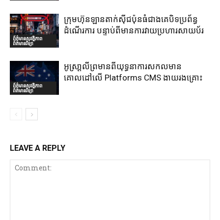
ក្រុមហ៊ុនឡានតាក់ស៊ីជប៉ុនធំជាងគេបិទប្រព័ន្ធ
ដំណើរការ បន្ទាប់ពីមានការវាយប្រហារសាយប័រ
ព័ត៌មានសុវត្ថិភាព
ព័ត៌មានវិទ្យា
អូស្រា្តលីព្រមានពីយុទ្ធនាការសកលមាន
គោលដៅលើ Platforms CMS ងាយរងគ្រោះ
ព័ត៌មានសុវត្ថិភាព
ព័ត៌មានវិទ្យា
LEAVE A REPLY