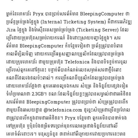
ម្នាក់នៃហេគឃ័រ Pryx បានប្រាប់សារព័ត៌មាន BleepingComputer ថា
ប្រព័ន្ធគ្រប់គ្រងផ្ទៃក្នុង (Internal Ticketing System) គឺជាការអភិវឌ្ឍ
Jira ផ្ទៃក្នុង និងម៉ាស៊ីនមេសម្រាប់គ្រប់គ្រង (Ticketing Server) ដែល
ប្រើដោយក្រុមហ៊ុនសម្រាប់រាយការណ៍ និងដោះស្រាយបញ្ហាផ្ទៃក្នុង។ សារ
ព័ត៌មាន BleepingComputer ក៏បន្ថែមទៀតថា ប្រព័ន្ធត្រូវបានបំពាន
កាលពីម្សិលមិញ ដោយការប្រើអត្តសញ្ញាណបុគ្គលិកដែលត្រូវបានគ្រប់គ្រង
ដោយក្រុមហេគឃ័រ ជាមួយក្រុមហ៊ុន Telefonica និងបានបិទខ្ទប់ការចូល
ប្រើរបស់ពួកគេនៅថ្ងៃនេះ បន្ទាប់ពីបានកំណត់លេខសម្ងាត់សារជាថ្មីចំពោះ
គណនីដែលរងផលប៉ះពាល់។ ការប្រើគណនីបុគ្គលិកដែលត្រូវបានគ្រប់គ្រង
ដោយហេគឃ័រថ្លែងថា ពួកគេអាចលួចឯកសារ សំបុត្រ និងទិន្នន័យផ្សេងទៀត
ទំហំប្រមាណជា 2.3GB។ ខណៈដែលទិន្នន័យខ្លះត្រូវបានសម្គាល់ថាជាអតិថិជន
សារព័ត៌មាន BleepingComputer ត្រូវបានប្រាប់ថា សំបុត្រត្រូវបានបើក
ជាមួយនឹងអាសយដ្ឋាន @telefonica.com ដូច្នេះសំបុត្រជាច្រើនប្រហែល
ជាត្រូវបានបើកក្នុងនាមជាអតិថិជន។ Pryx បន្ថែមថា ពួកគេមិនបានទាក់ទង
ទៅក្រុមហ៊ុន ឬប៉ុនប៉ងជម្រិតទារប្រាក់មុនការលាតត្រដាងទិន្នន័យនៅលើ
គេហទំព័រនោះទេ។ មនុស្សចំនួន ៣នាក់នៅពីក្រោយការវាយប្រហារនេះមាន