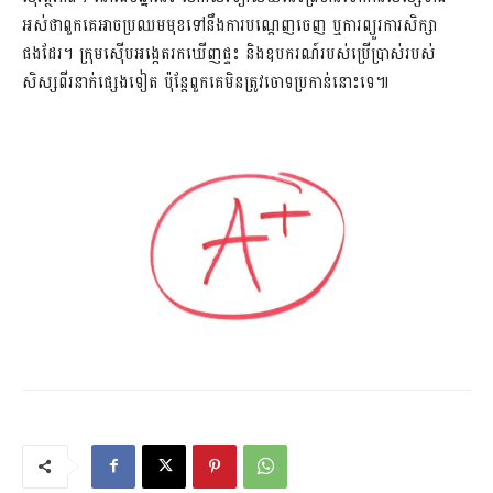
អស់ថាពួកគេអាចប្រឈមមុខទៅនឹងការបណ្តេញចេញ ឬការព្យួរការសិក្សា
ផងដែរ។ ក្រុមស៊ើបអង្កេតរកឃើញផ្ទះ និងឧបករណ៍របស់ប្រើប្រាស់របស់
សិស្សពីរនាក់ផ្សេងទៀត ប៉ុន្តែពួកគេមិនត្រូវចោទប្រកាន់នោះទេ៕