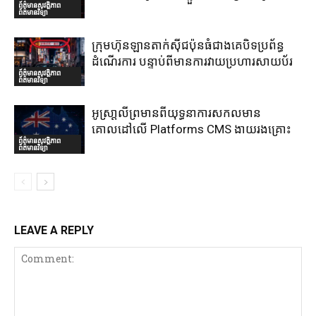
ព័ត៌មានសុវត្ថិភាព
ព័ត៌មានវិទ្យា
ក្រុមហ៊ុនឡានតាក់ស៊ីជប៉ុនធំជាងគេបិទប្រព័ន្ធ
ដំណើរការ បន្ទាប់ពីមានការវាយប្រហារសាយប័រ
ព័ត៌មានសុវត្ថិភាព
ព័ត៌មានវិទ្យា
អូស្រា្តលីព្រមានពីយុទ្ធនាការសកលមាន
គោលដៅលើ Platforms CMS ងាយរងគ្រោះ
ព័ត៌មានសុវត្ថិភាព
ព័ត៌មានវិទ្យា
LEAVE A REPLY