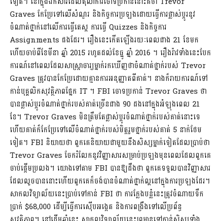
ទៀត។ នៅក្នុងឯកសារដែលតុលាការចោទប្រកាន់នោះគឺថា Trevor
Graves កែប្រែទៅលើសំណួរ និងកិច្ចការប្រឡងដោយធ្វើការផ្លាស់ប្តូរនូវ
ចំណាត់ថ្នាក់នៅលើការធ្វើតេស្ត ការធ្វើ Quizzes និងកិច្ចការ
Assignments ផងដែរ។ រឿងនេះកើតឡើងរយៈពេលជាង 21 ខែមក
ហើយចាប់ពីខែមីនា ឆ្នាំ 2015 រហូតដល់ខែធ្នូ ឆ្នាំ 2016 ។ រឿងរ៉ាវទាំងនេះបែក
ការណ៍នៅពេលដែលសាស្រ្តាចារ្យម្នាក់រកឃើញថាចំណាត់ថ្នាក់របស់ Trevor
Graves ត្រូវបានកែប្រែដោយគ្មានការអនុញ្ញាតពីគាត់។ នាងក៏រាយការណ៍ទៅ
កាន់បុគ្គលិកសុវត្ថិភាពផ្នែក IT ។ FBI ចោទប្រកាន់ Trevor Graves ថា
បានផ្លាស់ប្តូរចំណាត់ថ្នាក់របស់គាត់ច្រើនជាង 90 ដងនៅក្នុងអំឡុងពេល 21
ខែ។ Trevor Graves មិនត្រឹមតែផ្លាស់ប្តូរចំណាត់ថ្នាក់របស់គាត់នោះទេ
ហើយគាត់ក៏កែប្រែទៅលើចំណាត់ថ្នាក់របស់មិត្តរួមថ្នាក់របស់គាត់ 5 នាក់ថែម
ទៀត។ FBI និយាយថា ពួកគេនិយាយជាមួយនឹងសិស្សម្នាក់ទៀតដែលប្រាប់ថា
Trevor Graves ចែករំលែកនូវវិញ្ញាសារសម្រាប់ប្រឡងមុនពេលដែលពួកគេ
ចាប់ផ្តើមប្រលង។ យោងទៅតាម FBI បាន​ឱ្យដឹងថា ពួកគេទទួលបានវិញ្ញាសារ
ដែលលួចបាននោះហើយពួកគេក៏ចង់បានចំណាត់ថ្នាក់ល្អនៅក្នុងការប្រឡងដែរ។
សាកលវិទ្យាល័យនេះប្រាប់ទៅកាន់ FBI ថា ការក្លែងបន្លំនេះត្រូវចំណាយទឹក
ប្រាក់ $68,000 ដើម្បីធ្វើការស៊ើបអង្កេត និងការពង្រឹងទៅលើប្រព័ន្ធ
សុវត្ថិភាព។ នៅដើមឆ្នាំនេះ សាកលវិទ្យាល័យនេះព្រមានទៅកាន់សិស្សទាំង