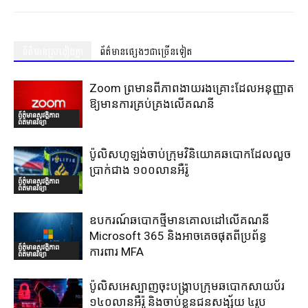
ព័ត៌មានស្រដៀងគ្នា
ព័ត៌មានផ្សេងៗជាច្រើនទៀត
Zoom ព្រមានពីភាពងាយរងគ្រោះដែលអនុញ្ញាត
ឱ្យមានការគ្រប់គ្រងលើគណនី
ព័ត៌មានសុវត្ថិភាព
ព័ត៌មានវិទ្យា
ប៉ូលិសហូឡង់ចាប់ក្រុមវិនិយោគឆបោកដែលលួច
ប្រាក់ជាង ១០០លានអឺរ៉ូ
ព័ត៌មានសុវត្ថិភាព
ព័ត៌មានវិទ្យា
ឧបករណ៍ឆបោកថ្មីមានគោលដៅលើគណនី
Microsoft 365 និងអាចគេចផុតពីប្រព័ន្ធ
ព័ត៌មានសុវត្ថិភាព
ការពារ MFA
ព័ត៌មានវិទ្យា
ប៉ូលិសអេស្បាញចុះបង្រ្កាបក្រុមឆបោកសាយប័រ
១៤០លានអឺរ៉ូ និងចាប់ខ្លួនជនសង្ស័យ ៤រូប