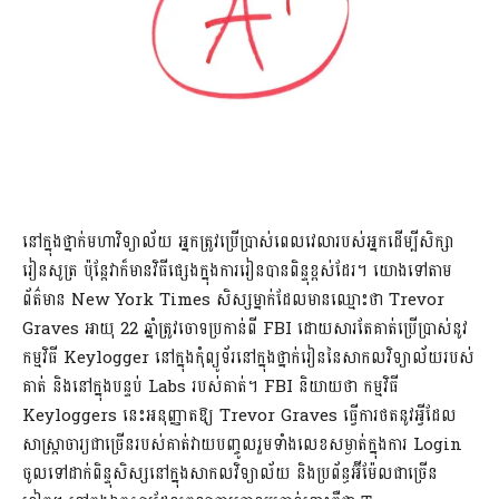
នៅក្នុងថ្នាក់មហាវិទ្យាល័យ អ្នកត្រូវប្រើប្រាស់ពេលវេលារបស់អ្នកដើម្បីសិក្សា
រៀនសូត្រ ប៉ុន្តែវាក៏មានវិធីផ្សេងក្នុងការរៀនបានពិន្ទុខ្ពស់ដែរ។ យោងទៅតាម
ព័ត៌មាន New York Times សិស្សម្នាក់ដែលមានឈ្មោះថា Trevor
Graves អាយុ 22 ឆ្នាំត្រូវចោទប្រកាន់ពី FBI ដោយសារតែគាត់ប្រើប្រាស់នូវ
កម្មវិធី Keylogger នៅក្នុងកុំព្យូទ័រនៅក្នុងថ្នាក់រៀននៃសាកលវិទ្យាល័យរបស់
គាត់ និងនៅក្នុងបន្ទប់ Labs របស់គាត់។ FBI និយាយថា កម្មវិធី
Keyloggers នេះអនុញ្ញាតឱ្យ Trevor Graves ធ្វើការថតនូវអ្វីដែល
សាស្រ្តាចារ្យជាច្រើនរបស់គាត់វាយបញ្ចូលរួមទាំងលេខសម្ងាត់ក្នុងការ Login
ចូលទៅដាក់ពិន្ទុសិស្សនៅក្នុងសាកលវិទ្យាល័យ និងប្រព័ន្ធអ៊ីម៉ែលជាច្រើន