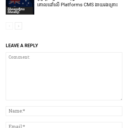
គោលដៅលើ Platforms CMS ងាយរងគ្រោះ
ព័ត៌មានសុវត្ថិភាព
ព័ត៌មានវិទ្យា
LEAVE A REPLY