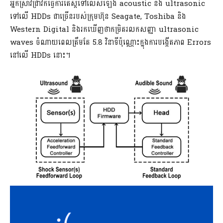
អ្នកស្រាវជ្រាវក៏ធ្វើការតេស្តទៅលើសំឡេង acoustic និង ultrasonic
ទៅលើ HDDs ជាច្រើនរបស់ក្រុមហ៊ុន Seagate, Toshiba និង
Western Digital និងរកឃើញថាកម្រិតរលកសញ្ញា ultrasonic
waves ចំណាយពេលត្រឹមតែ 5.8 វិនាទីប៉ុណ្ណោះក្នុងការបង្កើតភាព Errors
នៅលើ HDDs នោះ។