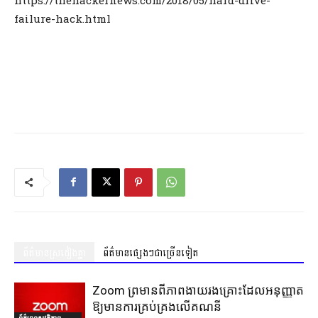
https://thehackernews.com/2018/05/hard-drive-
failure-hack.html
ព័ត៌មានស្រដៀងគ្នា
ព័ត៌មានផ្សេងៗជាច្រើនទៀត
Zoom ព្រមានពីភាពងាយរងគ្រោះដែលអនុញ្ញាត
ឱ្យមានការគ្រប់គ្រងលើគណនី
ព័ត៌មានសុវត្ថិភាព