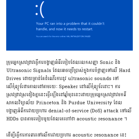
ក្រុមអ្នកស្រាវជ្រាវធ្វើការបង្ហាញអំពីរបៀបដែលរលកសញ្ញា Sonic និង
Ultrasonic Signals ដែលអាចប្រើប្រាស់ក្នុងការបំផ្លាញទៅលើ Hard
Drives ដោយគ្រាន់តែដំណើរការនូវ ultrasonic sounds ទៅ
លើកុំព្យូទ័រជាគោលដៅតាមរយៈ Speaker នៅលើកុំព្យូទ័រនោះ។ ការ
ស្រាវជ្រាវស្រដៀងគ្នានេះធ្វើឡើងនៅឆ្នាំមុននេះដោយក្រុមអ្នកស្រាវជ្រាវមកពី
សាកលវិទ្យាល័យ Princeton និង Purdue University ដែល
បង្ហាញអំពីការវាយប្រហារ denial-of-service (DoS) attack ទៅលើ
HDDs បានតាមរបៀបមួយដែលគេហៅថា acoustic resonance ។
ដើម្បីធ្វើការការពារទៅលើការវាយប្រហារ acoustic resonance នេះ