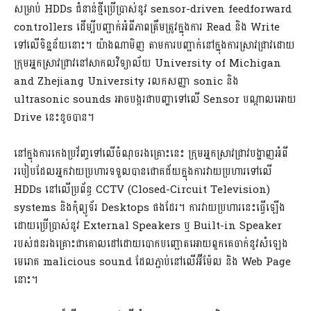
សម្រាប់ HDDs ជំនាន់ថ្មីប្រើប្រាស់នូវ sensor-driven feedforward
controllers ដើម្បីបញ្ជាក់អំពីភាពត្រឹមត្រូវក្នុងការ Read និង Write
ទៅលើទិន្នន័យនោះ។ យ៉ាងណាមិញ តាមការបញ្ជាក់នៅក្នុងការស្រាវជ្រាវដោយ
ក្រុមអ្នកស្រាវជ្រាវនៅសាកលវិទ្យាល័យ University of Michigan
and Zhejiang University រលកសញ្ញា sonic និង
ultrasonic sounds អាចបង្ករជាបញ្ហាទៅលើ Sensor បណ្តាលអោយ
Drive នេះខូចបាន។
នៅក្នុងការកេងប្រវ័ញ្ចទៅលើចំណុចរងគ្រោះនេះ ក្រុមអ្នកស្រាវជ្រាវបង្ហាញអំពី
របៀបដែលអ្នកវាយប្រហារទទួលបានជោគជ័យក្នុងការវាយប្រហារទៅលើ
HDDs នៅលើប្រព័ន្ធ CCTV (Closed-Circuit Television)
systems និងកុំព្យូទ័រ Desktops ផងដែរ។ ការវាយប្រហារនេះធ្វើឡើង
ដោយប្រើប្រាស់នូវ External Speakers ឬ Built-in Speaker
របស់ជនរងគ្រោះជាគោលដៅដោយបោកបញ្ឆោតអោយពួកគេចាក់នូវសំឡេង
មេរោគ malicious sound ដែលភ្ជាប់នៅលើអ៊ីម៉ែល និង Web Page
នោះ។