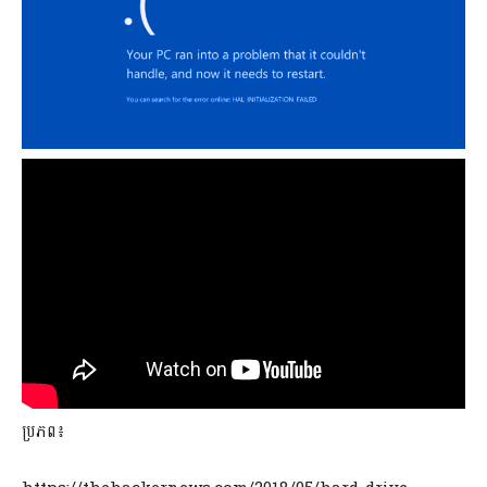
ប្រភព៖