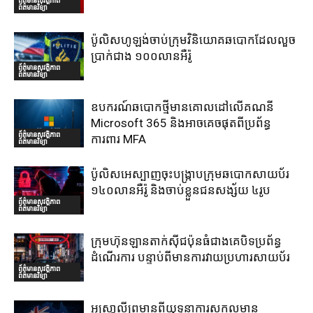
ព័ត៌មានវិទ្យា
ប៉ូលិសហូឡង់ចាប់ក្រុមវិនិយោគឆបោកដែលលួច
ប្រាក់ជាង ១០០លានអឺរ៉ូ
ព័ត៌មានសុវត្ថិភាព
ព័ត៌មានវិទ្យា
ឧបករណ៍ឆបោកថ្មីមានគោលដៅលើគណនី
Microsoft 365 និងអាចគេចផុតពីប្រព័ន្ធ
ព័ត៌មានសុវត្ថិភាព
ការពារ MFA
ព័ត៌មានវិទ្យា
ប៉ូលិសអេស្បាញចុះបង្រ្កាបក្រុមឆបោកសាយប័រ
១៤០លានអឺរ៉ូ និងចាប់ខ្លួនជនសង្ស័យ ៤រូប
ព័ត៌មានសុវត្ថិភាព
ព័ត៌មានវិទ្យា
ក្រុមហ៊ុនឡានតាក់ស៊ីជប៉ុនធំជាងគេបិទប្រព័ន្ធ
ដំណើរការ បន្ទាប់ពីមានការវាយប្រហារសាយប័រ
ព័ត៌មានសុវត្ថិភាព
ព័ត៌មានវិទ្យា
អូស្រា្តលីព្រមានពីយុទ្ធនាការសកលមាន