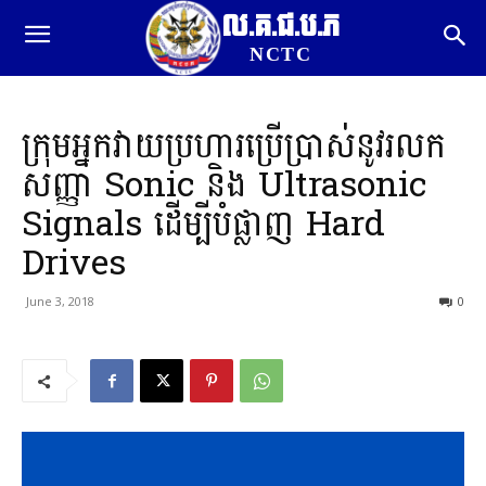
ល.គ.ជ.ប.ភ
NCTC
ក្រុមអ្នកវាយប្រហារប្រើប្រាស់នូវរលក
សញ្ញា Sonic និង Ultrasonic
Signals ដើម្បីបំផ្លាញ Hard
Drives
June 3, 2018
0