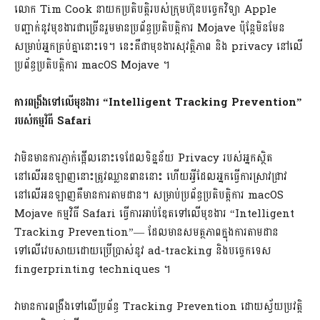
លោក Tim Cook នាយកប្រតិបត្តិរបស់ក្រុមហ៊ុនបច្ចេកវិទ្យា Apple
បញ្ជាក់នូវមុខងារជាច្រើនរួមមានប្រព័ន្ធប្រតិបត្តិការ Mojave ប៉ុន្តែមិនមែន
សម្រាប់អ្នកគ្រប់គ្នានោះទេ។ នេះគឺជាមុខងារសុវត្ថិភាព និង privacy នៅលើ
ប្រព័ន្ធប្រតិបត្តិការ macOS Mojave ។
ការពង្រឹងទៅលើមុខងារ “Intelligent Tracking Prevention”
របស់កម្មវិធី Safari
វាមិនមានការភ្ញាក់ផ្អើលនោះទេដែលទិន្នន័យ Privacy របស់អ្នកស្ថិត
នៅលើអនឡាញនោះត្រូវឈ្លានពាននោះ ហើយអ្វីដែលអ្នកធ្វើការស្រាវជ្រាវ
នៅលើអនឡាញគឺមានការតាមដាន។ សម្រាប់ប្រព័ន្ធប្រតិបត្តិការ macOS
Mojave កម្មវិធី Safari ធ្វើការអាប់ឌែតទៅលើមុខងារ “Intelligent
Tracking Prevention”— ដែលមានសមត្ថភាពក្នុងការតាមដាន
ទៅលើវេបសាយដោយប្រើប្រាស់នូវ ad-tracking ​និងបច្ចេកទេស
fingerprinting techniques ។
វាមានការពង្រឹងទៅលើប្រព័ន្ធ Tracking Prevention ដោយស្វ័យប្រវត្តិ