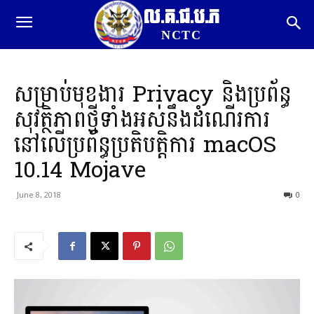
ល.គ.ជ.ប.ភ
NCTC
សម្រាប់មុខងារ Privacy និងប្រព័ន្ធ
សុវត្ថិភាពថ្មីទាំងអស់នឹងដំណើរការ
នៅលើប្រព័ន្ធប្រតិបត្តិការ macOS
10.14 Mojave
June 8, 2018
0