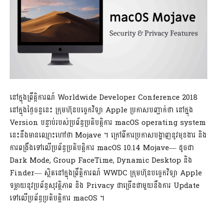
នៅក្នុងព្រឹត្តិការណ៍ Worldwide Developer Conference 2018
នៅក្នុងថ្ងៃចន្ទនេះ ក្រុមហ៊ុនបច្ចេកវិទ្យា Apple ប្រកាសបញ្ជាក់ថា នៅក្នុង
Version បន្ទាប់របស់ប្រព័ន្ធប្រតិបត្តិការ macOS operating system
នេះនឹងមានឈ្មោះហៅថា Mojave ។ ក្រៅពីការប្រកាសបង្ហាញនូវមុខងារ និង
ការពង្រឹងទៅលើប្រព័ន្ធប្រតិបត្តិការ macOS 10.14 Mojave— ដូចជា
Dark Mode, Group FaceTime, Dynamic Desktop និង
Finder— ស្ថិតនៅក្នុងព្រឹតិ្តការណ៍ WWDC ក្រុមហ៊ុនបច្ចេកវិទ្យា Apple
ទម្លាយនូវប្រព័ន្ធសុវត្ថិភាព​ និង Privacy ជាច្រើនជាមួយនឹងការ Update
ទៅលើប្រព័ន្ធប្រតិបត្តិការ macOS ។