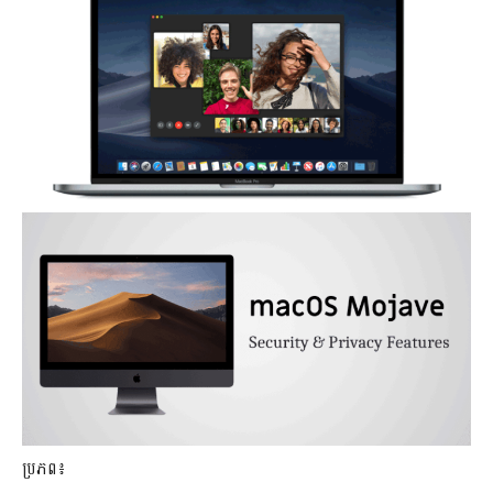
ប្រភព៖