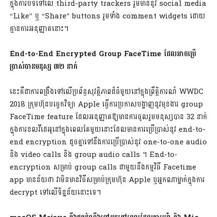
ក្នុងការបិទទៅលើ third-party trackers រួមមាននូវ social media
“Like” ឬ “Share” buttons រួមទាំង comment widgets ដោយ
គ្មានការអនុញ្ញាតនោះ។
End-to-End Encrypted Group FaceTime ដែលអាចប្រើ
ប្រាស់បានមនុស្ស ៣២ នាក់
នេះគឺជាការពង្រឹងទៅលើប្រព័ន្ធសុវត្ថិភាពដ៏ធំមួយនៅក្នុងព្រឹត្តិការណ៍ WWDC
2018 ក្រុមហ៊ុនបច្ចេកវិទ្យា Apple ធ្វើការប្រកាសបង្ហាញនូវមុខងារ group
FaceTime feature ដែលអនុញ្ញាតឱ្យមានការចូលរួមមនុស្សបាន 32 នាក់
ក្នុងការខលវីដេអូនៅក្នុងពេលតែមួយនោះដែលមានការប្រើប្រាស់នូវ end-to-
end encryption ដូចគ្នាទៅនឹងការប្រើប្រាស់នូវ one-to-one audio
និង video calls និង group audio calls ។ End-to-
encryption សម្រាប់ group calls ជាមួយនឹងកម្មវិធី Facetime
app មានន័យថា វាមិនមានវិធីសម្រាប់ក្រុមហ៊ុន Apple ឬអ្នកណាម្នាក់ក្នុងការ
decrypt ទៅលើទិន្នន័យនោះទេ។