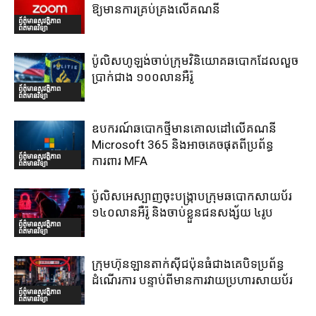
ឱ្យមានការគ្រប់គ្រងលើគណនី
ព័ត៌មានសុវត្ថិភាព
ព័ត៌មានវិទ្យា
ប៉ូលិសហូឡង់ចាប់ក្រុមវិនិយោគឆបោកដែលលួច
ប្រាក់ជាង ១០០លានអឺរ៉ូ
ព័ត៌មានសុវត្ថិភាព
ព័ត៌មានវិទ្យា
ឧបករណ៍ឆបោកថ្មីមានគោលដៅលើគណនី
Microsoft 365 និងអាចគេចផុតពីប្រព័ន្ធ
ព័ត៌មានសុវត្ថិភាព
ការពារ MFA
ព័ត៌មានវិទ្យា
ប៉ូលិសអេស្បាញចុះបង្រ្កាបក្រុមឆបោកសាយប័រ
១៤០លានអឺរ៉ូ និងចាប់ខ្លួនជនសង្ស័យ ៤រូប
ព័ត៌មានសុវត្ថិភាព
ព័ត៌មានវិទ្យា
ក្រុមហ៊ុនឡានតាក់ស៊ីជប៉ុនធំជាងគេបិទប្រព័ន្ធ
ដំណើរការ បន្ទាប់ពីមានការវាយប្រហារសាយប័រ
ព័ត៌មានសុវត្ថិភាព
ព័ត៌មានវិទ្យា