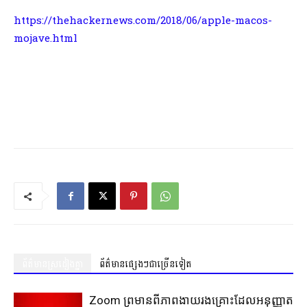
https://thehackernews.com/2018/06/apple-macos-
mojave.html
ព័ត៌មានស្រដៀងគ្នា
ព័ត៌មានផ្សេងៗជាច្រើនទៀត
Zoom ព្រមានពីភាពងាយរងគ្រោះដែលអនុញ្ញាត