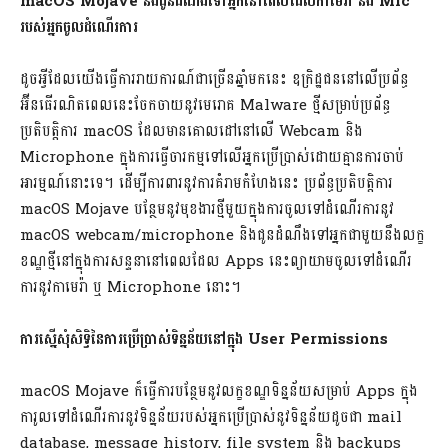
macOS Mojave នឹងជូនដំណឹងទៅអ្នកនៅពេលដែលកាមេរ៉ា និង Mic
របស់អ្នកចូលដំណើរការ
ដូចអ្វីដែលយើងធ្វើការរាយការណ៍ជាច្រើនឆ្នាំមកនេះ ឧក្រិដ្ឋជននៅលើប្រព័ន្ធ
អ៊ីនធើរណិតពេលនេះចែកចាយនូវមេរោគ Malware ថ្មីសម្រាប់ប្រព័ន្ធ
ប្រតិបត្តិការ macOS ដែលមានគោលដៅនៅលើ Webcam និង
Microphone ក្នុងការធ្វើចារកម្មទៅលើអ្នកប្រើប្រាស់ដោយគ្មានការចាប់
អារម្មណ៍នោះទេ។ ដើម្បីការពារនូវការគំរាមកំហែងនេះ ប្រព័ន្ធប្រតិបត្តិការ
macOS Mojave បន្ថែមនូវមុខងារថ្មីមួយក្នុងការចូលទៅដំណើរការនូវ​
macOS webcam/microphone និងជូនដំណឹងទៅអ្នកជាមួយនឹងលក្ខ
ខណ្ឌថ្មីនៅក្នុងការសន្ទនានៅពេលដែល Apps នេះព្យាយាមចូលទៅដំណើរ
ការនូវកាមេរ៉ា ឬ Microphone នោះ។
ការស្នើសុំសិទ្ធិនៃការប្រើប្រាស់ទិន្នន័យនៅក្នុង User Permissions
macOS Mojave ក៏ធ្វើការបន្ថែមនូវលក្ខខណ្ឌទិន្នន័យសម្រាប់ Apps ក្នុង
ការូលទៅដំណើរការនូវទិន្នន័យរបស់អ្នកប្រើប្រាស់នូវទិន្នន័យដូចជា mail
database, message history, file system និង backups