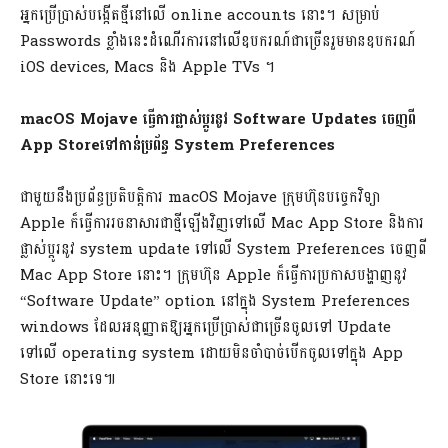
អ្នកប្រើប្រាស់បង្កើតថ្មីនៅលើ online accounts នោះ។ សម្រាប់
Passwords ខ្លាំងនេះដំណើរការនៅលើឧបករណ៍ជាច្រើនរួមមានឧបករណ៍
iOS devices, Macs និង Apple TVs ។
macOS Mojave ធ្វើការផ្លាស់ប្តូរនូវ Software Updates ចេញពី
App Store​ទៅកាន់ប្រព័ន្ធ System Preferences
ជាមួយនឹងប្រព័ន្ធប្រតិបត្តិការ macOS Mojave ក្រុមហ៊ុនបច្ចេកវិទ្យា
Apple ក៏ធ្វើការរចនាសារជាថ្មីឡើងវិញទៅលើ Mac App Store និងការ
ផ្លាស់ប្តូរនូវ system update ទៅលើ System Preferences ចេញពី
Mac App Store នោះ។ ក្រុមហ៊ុន Apple ក៏ធ្វើការប្រកាសបង្ហាញនូវ
“Software Update” option នៅក្នុង System Preferences
windows ដែលអនុញ្ញាតឱ្យអ្នកប្រើប្រាស់ជាច្រើនចូលទៅ Update
ទៅលើ operating system ដោយមិនចាំបាច់បើកចូលទៅក្នុង App
Store នោះទេ៕