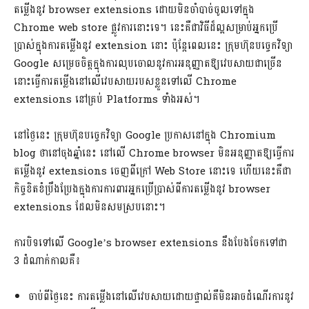
តម្លើងនូវ browser extensions ដោយមិនចាំបាច់ចូលទៅក្នុង
Chrome web store ផ្លូវការនោះទេ។ នេះគឺជាវិធីដ៏ល្អសម្រាប់អ្នកប្រើ
ប្រាស់ក្នុងការតម្លើងនូវ extension នោះ ប៉ុន្តែពេលនេះ ក្រុមហ៊ុនបច្ចេកវិទ្យា
Google សម្រេចចិត្តក្នុងការលុបចោលនូវការអនុញ្ញាតឱ្យវេបសាយជាច្រើន
នោះធ្វើការតម្លើងនៅលើវេបសាយរបសខ្លួនទៅលើ Chrome
extensions នៅគ្រប់ Platforms ទាំងអស់។
នៅថ្ងៃនេះ ក្រុមហ៊ុនបច្ចេកវិទ្យា Google ប្រកាសនៅក្នុង Chromium
blog ថានៅចុងឆ្នាំនេះ នៅលើ Chrome browser មិនអនុញ្ញាតឱ្យធ្វើការ
តម្លើងនូវ extensions ចេញពីក្រៅ Web Store នោះទេ ហើយនេះគឺជា
កិច្ចខិតខំប្រឹងប្រែងក្នុងការការពារអ្នកប្រើប្រាស់ពីការតម្លើងនូវ browser
extensions ដែលមិនសមស្របនោះ។
ការបិទទៅលើ Google’s browser extensions នឹងបែងចែកទៅជា
3 ដំណាក់កាលគឺ៖
ចាប់ពីថ្ងៃនេះ ការតម្លើងនៅលើវេបសាយដោយផ្ទាល់គឺមិនអាចដំណើរការនូវ