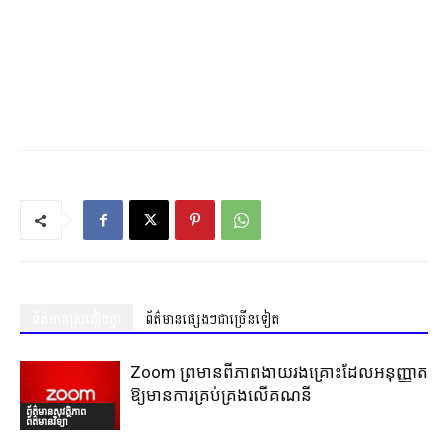
ព័ត៌មានស្រដៀងគ្នា
ព័ត៌មានផ្សេងៗជាច្រើនទៀត
Zoom ព្រមានពីភាពងាយរងគ្រោះដែលអនុញ្ញាត
ឱ្យមានការគ្រប់គ្រងលើគណនី
ព័ត៌មានសុវត្ថិភាព
ព័ត៌មានវិទ្យា