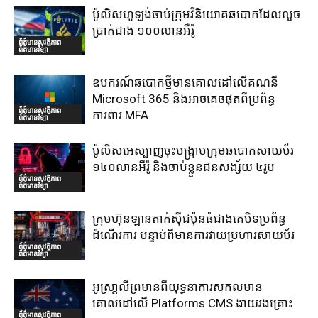
ប៉ូលិសហូឡង់ចាប់ក្រុមវិនិយោគឆបោកដែលលួច
ប្រាក់ជាង ១០០លានអឺរ៉ូ
ព័ត៌មានសុវត្ថិភាព
ព័ត៌មានវិទ្យា
ឧបករណ៍ឆបោកថ្មីមានគោលដៅលើគណនី
Microsoft 365 និងអាចគេចផុតពីប្រព័ន្ធ
ព័ត៌មានសុវត្ថិភាព
ការពារ MFA
ព័ត៌មានវិទ្យា
ប៉ូលិសអេស្បាញចុះបង្រ្កាបក្រុមឆបោកសាយប័រ
១៤០លានអឺរ៉ូ និងចាប់ខ្លួនជនសង្ស័យ ៤រូប
ព័ត៌មានសុវត្ថិភាព
ព័ត៌មានវិទ្យា
ក្រុមហ៊ុនឡានតាក់ស៊ីជប៉ុនធំជាងគេបិទប្រព័ន្ធ
ដំណើរការ បន្ទាប់ពីមានការវាយប្រហារសាយប័រ
ព័ត៌មានសុវត្ថិភាព
ព័ត៌មានវិទ្យា
អូស្រា្តលីព្រមានពីយុទ្ធនាការសកលមាន
គោលដៅលើ Platforms CMS ងាយរងគ្រោះ
ព័ត៌មានសុវត្ថិភាព