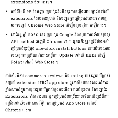
extensions ថ្មីៗនោះទេ។
ចាប់ពីថ្ងៃទី ១២ ខែកញ្ញា ក្រុមហ៊ុននឹងបិទនូវការតម្លើងដោយផ្ទាល់នៅលើ
extensions ដែលមានស្រាប់ និងបញ្ជូនអ្នកប្រើប្រាស់អោយទៅទាញ
យកចេញពី Chrome Web Store ដើម្បីបញ្ចប់នូវការតម្លើងនេះ។
នៅខែធ្នូ ឆ្នាំ ២០១៨ នេះ ក្រុមហ៊ុន Google នឹងលុបចោលទាំងស្រុងនូវ
API method ចេញពី Chrome 71 ។ អ្នកអភិវឌ្ឍកម្មវិធីទាំងអស់
ប្រើប្រាស់នូវប៊ូតុង one-click install buttons នៅលើវេបសាយ
របស់ពួកគេត្រូវណែនាំអោយធ្វើការ Update ទៅលើ links ដើម្បី
Point ទៅកាន់ Web Store ។
ចាប់តាំងពីការ comments, reviews និង rating របស់អ្នកប្រើប្រាស់
សម្រាប់ extension នៅលើ app store ផ្លូវការពិតជាមានសារៈសំខាន់
ខ្លាំងណាស់ក្នុងការជួយអ្នកប្រើប្រាស់ក្នុងការមើលទៅលើមុខងារ និងបញ្ហានៃ
Extensions ទាំងនោះបាន អ្នកប្រើប្រាស់ជាច្រើនអាចមើលឃើញអំពីការ
ពង្រឹងទៅលើបទពិសោធន៍ថ្មីនៃការប្រើប្រាស់ App Store នៅលើ
Chrome នេះ៕