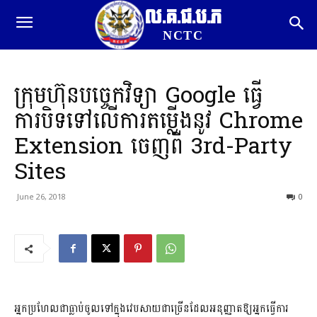
ល.គ.ជ.ប.ភ
NCTC
ក្រុមហ៊ុនបច្ចេកវិទ្យា Google ធ្វើ
ការបិទទៅលើការតម្លើងនូវ Chrome
Extension ចេញពី 3rd-Party
Sites
June 26, 2018
0
អ្នកប្រហែលជាធ្លាប់ចូលទៅក្នុងវេបសាយជាច្រើនដែលអនុញ្ញាតឱ្យអ្នកធ្វើការ